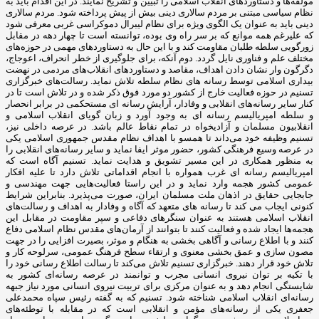
مولفه‌ها و دستاوردهای انقلاب اسلامی را تبیین و تشریح نمایند. در این اقدام باید به
نظام سیاسی مبتنی بر مردم سالاری دینی بیش از پیش پرداخته شود. مردم سالاری
دینی باید به عنوان یک الگوی ویژه برای نظام لیبرال دموکراسی غربی معرفی شود
که علیرغم همه موانع که بر سر راه وی بوده، توانسته است تا چهار دهه در مقابل
زورگویی سلطه طلبان مقاومت کند و با این حال به دستاوردهای مهمی در حوزه‌های
مختلف علم و فناوری نایل گردد. دوم آنکه، برای جلوگیری از خطر انحراف، اعوجاج،
دگرگون وار نشان دادن اهداف، مقاصد و دستاوردهای انقلاب‌های مردمی در نهضت
بیداری اسلامی توسط رسانه های نظام سلطه تلاش نماید. رسالت‌های خبرگزاری
تسنیم در حوزه فعالیت خارج از کشور دو مورد فوق ذکر شده و در تلاش است تا در
کنار سایر رسانه‌های انقلابی و وفادار، آرایش رسانه ای مستحکمی در برابر انحصار
و سلطه امپریالیسم رسانه ای به وجود آورد و زبان گویای انقلاب اسلامی و
انقلابیون مسلمان و آزادیخواه در تمام نقاط عالم باشد. در عرصه داخلی نیز،
تسنیم وظیفه خود می‌داند تا همسو با اهداف نظام مقدس جمهوری اسلامی یکی
در عرصه وسیع فرهنگی کشور، حضور موثر ایفا نماید و سایر رسانه‌های انقلابی را
به منظور همکاری در این مسیر تشویق و هدایت نماید. تسنیم آگاه است که
امپریالیسم رسانه ای غرب همواره با انجام اقداماتی تلاش دارد تا علیه افکار
عمومی کشور هجمه وارد نماید و در این راستا فعالیت‌هایی جهت مهندسی و
جابجایی حقایق در اذهان ملت مسلمان ایران، صورت می‌پذیرد. بنابراین شرایط
کنونی ایجاب می کند تا رسانه های متعهد که آگاه و وفادار به اهداف و رسالت‌های
انقلاب اسلامی هستند به عنوان سنگرهای دفاعی و سپر مقاومت در مقابل این
هجمه‌ها ایجاد شده و فعالیت کنند تا بتوانند از آرمان‌های مقدس نظام اسلامی دفاع
کنند و با اطلاع رسانی و آگاهی بخشی به هنگام و موثر، بصیرت افزایی را در جهت
مصون سازی و عمق بخشی معنوی و ارتقاء سطح فرهنگ عمومی، سرلوحه کار و
تلاش خود قرار دهند. خبرگزاری تسنیم تلاش می‌کند تا رسالت اطلاع رسانی خود را
با تکیه بر توان نیروی انسانی مجرب و توانمند در عرصه رسانه‌ای کشور به
شایستگی انجام دهد و به عنوان مرکزی برای تربیت نیروی انسانی مورد نیاز جبهه
رسانه‌ای انقلاب اسلامی شناخته شود. تسنیم که به گفته رئیس سپاه محمدعلی
جعفری یکی از رسانه‌های مؤمن و انقلابی است که در مقابله با توطئه‌های