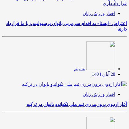
اخبار ورزش زنان
اعتراض «ایستا» به اقدام سرمربی بانوان پرسپولیس: با ما قرارداد
داری
تسنیم
28 آبان 1404
اخبار ورزش زنان
آغاز اردوی برون‌مرزی تیم ملی تکواندو بانوان در ترکیه