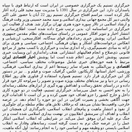
خبرگزاری تسنیم یک خبرگزاری خصوصی در ایران است که ارتباط قوی با سپاه
پاسداران دارد. این خبرگزاری در سال 1391 با مدیریت سید مجید قلی زاده آغاز
بکار کرده است. مراسم افتتاح خبرگزاری تسنیم روز 22 آبان با حضور علی اکبر
ولایتی دبیر کل مجمع جهانی بیداری اسلامی و سید محمد حسینی وزیر وقت فرهنگ
و ارشاد اسلامی در تالار سوره حوزه هنری تهران برگزار شد. هدف از فعالیت این
خبرگزاری در اساسنامه آن، بدین ترتیب شرح داده شده است: اطلاع‌رسانی و
انتشار اخبار و تنویر افکار عمومی در راستای سیاست‌های نظام مقدس جمهوری
اسلامی ایران، پوشش خبری رخدادهای قوای سه‌گانه، افکارسنجی، ارزشیابی و
انعکاس درخواست‌های آشکار و پنهان فرهنگی، اجتماعی، سیاسی و هنری برای
ارائه به مبادی تصمیم‌گیری، راه اندازی سایت و خبرگزاری با کسب مجوز از مراجع
قانونی ذی‌صلاح و انجام فعالیتهای انتشاراتی. هدف راه‌اندازی این وبسایت خبری
تسنیم، پوشش اخبار عربی اعلام شده است اما پوشش
اخبار اقتصادی ایران
مرتبط با همه حوزه‌های خبری شامل موضوعات مختلف سیاسی، اجتماعی،
اقتصادی
و بین‌المللی به همراه سایر زمینه‌ها اعم از بیداری اسلامی، فرهنگی،
ورزشی، اخبار استانها، کاریکاتور، عکس، گرافیک، صوت و فیلم و ... نیز در دستور
کار این خبرگزاری قرار دارد. تسنیم همواره استفاده از فناوری های روز اطلاع
رسانی در دنیا و نیز مدیاهای مختلف بویژه صوت و تصویر را سرلوحه کار خود قرار
داده و در راستای تحقق رسالت و اهدافش بهره گیری از ابزارهای مختلف رسانه‌ای
را به نحو احسن به عمل می‌رساند. خبرگزاری تسنیم، فعالیت در دو حوزه کاری
داخل و خارج کشور را جزو اهداف خود تعیین کرده و بر آن است تا اقدامات لازم
جهت آگاهی بخشی و بصیرت افزایی در این دو حوزه را انجام دهد. در عرصه
خارجی، واقعیت‌ها نشان می‌دهد که برخلاف تلاش های نظام سلطه برای جلوگیری
از نفوذ و انتشار ماهیت و پیام‌های انقلاب اسلامی، تاثیرگذاری آن همچنان این
انقلاب و اهداف آن سرمشق انقلابیون در نهضت بیداری اسلامی شده است و در
جنگ نرم علیه ایران موفق عمل می‌کند. در شرایطی که انقلاب اسلامی ابتکار
عمل را در عرصه جنگ نرم به دست گرفته است، رسانه‌های وفادار به انقلاب
اسلامی بایستی دو وظیفه مهم و اساسی خود را به انجام رسانند: اول آنکه ماهیت،