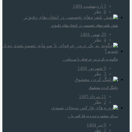
3 اردیبهشت 1404
6
نظر
نقش پلتفرم‌های تخصصی در انتخاب‌های دقیق‌تر
20 بهمن 1404
4
نظر
چگونه به یک تریدر حرفه‌ای با سرمایه…
9 شهریور 1404
3
نظر
دلتنگ کردن معشوق
11 مرداد 1405
2
نظر
بروکر معتمد و دوره‌ ی فارکس با…
9 تیر 1404
2
نظر