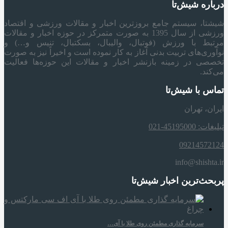
درباره شیش‌تا
شیشتا، سیستم جامع بروزترین اخبار و مقالات ورزشی و اقتصاد
ورزشی از سال 1395 به صورت متمرکز در حوزه اخبار و مقالات
مرتبط با ورزش (فوتبال، والیبال، بسکتبال، تنیس و…) و
نوآوری‌های تربیت بدنی آغاز به کار نموده است و اخیراً نیز به صورت
تخصصی در زمینه بازنشر اخبار و مقالات این حوزه‌ها فعالیت
می‌کند.
تماس با شیش‌تا
ایران، تهران
تبلیغات: 45195000-021
09214572124
info@shishta.ir
پربحث‌ترین اخبار شیش‌تا
سرمایه‌ گذاری مطمئن روی طلا با آی…