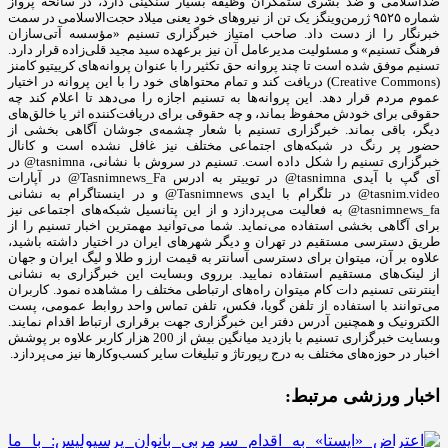
ضداسلامی و ضد بشری ستمگران وظیفه بسیار سنگینی دارد، در سانحه پرواز
شماره ۹۵۲۵ ژرمن‌وینگز یک تن از نیروهای خود یعنی میلاد حجت‌الاسلامی در سمت
خبرنگار را از دست داد. صاحب امتیاز خبرگزاری تسنیم «مؤسسه آتی‌سازان
فرهنگ تسنیم» و مسئولیت مدیرعامل آن نیز برعهده سید مجید قلی‌زاده‌ قرار دارد.
تسنیم موفق شده است تا چند پروانه حق تکثیر را با عنوان پروانه‌های کرییتیو کامنز
(Creative Commons) دریافت کند و تمام محتواهای خود را با این پروانه در اختیار
عموم مردم قرار دهد. این پروانه‌ها به تسنیم اجازه را می‌دهد تا اعلام کند چه
حقوقی برای خودش محفوظ بماند، و چه حقوقی برای دریافت‌کننده اثر یا خالق‌های
دیگر، باقی بماند. خبرگزاری تسنیم با شعار چشمه‌ی جوشان آگاهی بخشی از
حضور پر رنگ در شبکه‌های اجتماعی مختلف نیز غافل نشده است و کانال
خبرگزاری تسنیم را شکل داده است. تسنیم در سروش با نشانی، tasnimna@ در
آی گپ با آیدی tasnimna@ در توییتر به ادرس Tasnimnews_Fa@ در آپارات
tasnim.video@ در تلگرام با ایدی Tasnimnews@ و در اینستاگرام به نشانی
tasnimnews_fa@ به فعالیت می‌پردازد و از این پتانسیل شبکه‌های اجتماعی نیز
برای آگاهی بخشی استفاده می‌نماید. شما می‌توانید مهمترین اخبار تسنیم را از
طریق دسترسی مستقیم در تهران و دیگر شهرهای ایران در اختیار داشته باشید،
علاوه بر آن، میتوان برای دسترسی آسانتر به قیمت ارز و طلا و لیگ ایران و جهان
از لینک‌های مستقیم استفاده نمایید. برروی وبسایت این خبرگزاری به نشانی
اینترنتی تسنیم دات کام میتوان راه‌های ارتباطی مختلف را مشاهده نمود. کاربران
می‌توانند با استفاده از تلفن گویا، فکس، تلفن تماس واحد روابط عمومی، پست
الکترونیک و همچنین آدرس دفتر این خبرگزاری جهت برقراری ارتباط اقدام نمایند.
وبسایت خبرگزاری تسنیم با بازدید میانگین بیش از 200 هزار کاربر علاوه بر پوشش
اخبار در حوزه‌های مختلف به درج رپورتاژ و تبلیغات سایر کسب‌وکارها نیز می‌پردازد.
اخبار ورزشی مرتبط: