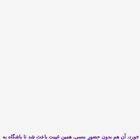
این تیم تگزاسی روز یکشنبه با نتیجه سنگین ۱-۴ مقابل اینتر میامی شکست خورد، آن هم بدون حضور مسی. همین غیبت باعث شد تا باشگاه به