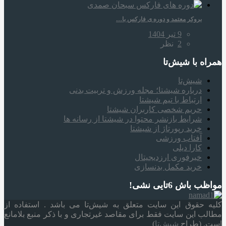
بروکر معتمد و دوره‌ ی فارکس با…
9 تیر 1404
2
نظر
همراه‌ با شیش‌تا
شیش‌تا
درباره شیشتا؛ مجله ورزش و تربیت بدنی
ارتباط با تیم شیشتا
حریم شخصی کاربران شیشتا
شرایط بازنشر محتوا در شیشتا از رسانه ها
خرید رپورتاژ از شیشتا
آفتاب ورزشی
کارا دیلی
خبرفوری ارزدیجیتال
خرید مکمل بدنسازی
مواظب باش 6تایی نشی!
کلیه حقوق این سایت متعلق به شیش‌تا می باشد . استفاده از
مطالب این سایت فقط برای مقاصد غیرتجاری و با ذکر منبع بلامانع
است. (طراح
شیش‌تا
)