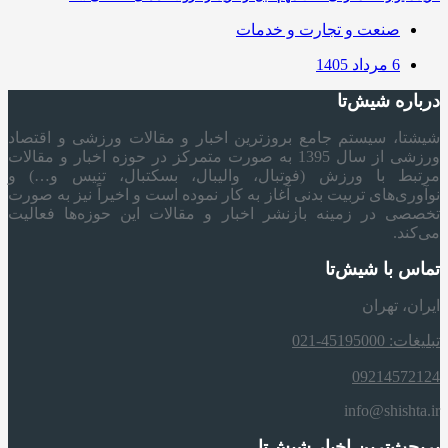
صنعت و تجارت و خدمات
6 مرداد 1405
درباره شیش‌تا
شیشتا، سیستم جامع بروزترین اخبار و مقالات ورزشی و اقتصاد
ورزشی از سال 1395 به صورت متمرکز در حوزه اخبار و مقالات
مرتبط با ورزش (فوتبال، والیبال، بسکتبال، تنیس و…) و
نوآوری‌های تربیت بدنی آغاز به کار نموده است و اخیراً نیز به صورت
تخصصی در زمینه بازنشر اخبار و مقالات این حوزه‌ها فعالیت
می‌کند.
تماس با شیش‌تا
ایران، تهران
تبلیغات: 45195000-021
09214572124
info@shishta.ir
پربحث‌ترین اخبار شیش‌تا