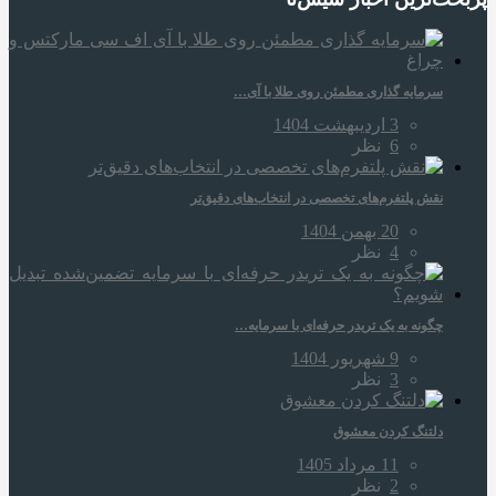
سرمایه‌ گذاری مطمئن روی طلا با آی…
3 اردیبهشت 1404
6
نظر
نقش پلتفرم‌های تخصصی در انتخاب‌های دقیق‌تر
20 بهمن 1404
4
نظر
چگونه به یک تریدر حرفه‌ای با سرمایه…
9 شهریور 1404
3
نظر
دلتنگ کردن معشوق
11 مرداد 1405
2
نظر