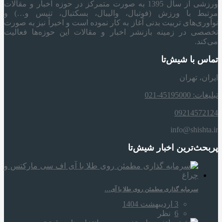
ورزشی از سال 1395 به صورت متمرکز در حوزه اخبار و مقالات
مرتبط با ورزش (فوتبال، والیبال، بسکتبال، تنیس و…) و
نوآوری‌های تربیت بدنی آغاز به کار نموده است و اخیراً نیز به صورت
تخصصی در زمینه بازنشر اخبار و مقالات این حوزه‌ها فعالیت
می‌کند.
تماس با شیش‌تا
ایران، تهران
تبلیغات: 45195000-021
09214572124
info@shishta.ir
پربحث‌ترین اخبار شیش‌تا
سرمایه‌ گذاری مطمئن روی طلا با آی…
3 اردیبهشت 1404
6
نظر