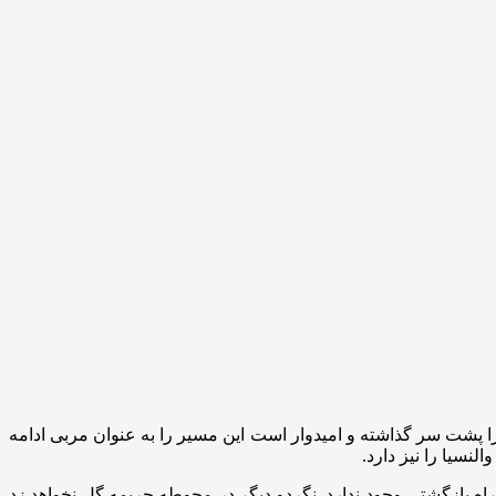
ه عنوان بازیکن از فوتبال بازنشسته شده است. او ۲۰ سال دوران حرفه‌ای خود را پشت سر گذاشته و امیدوار است این مسیر را به عنوان مربی ادامه
لنسیا را نیز دارد.
ه بازگشتی وجود ندارد. نگردو دیگر در محوطه جریمه گل نخواهد زد