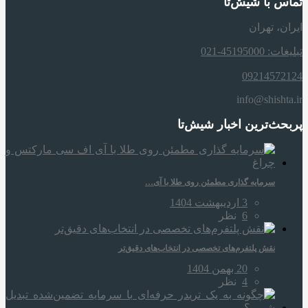
تماس با شیش‌تا
ایران، تهران
تبلیغات: 45195000-021
09214572124
info@shishta.ir
پربحث‌ترین اخبار شیش‌تا
سرمایه‌ گذاری مطمئن روی طلا با آی…
3 اردیبهشت 1404
6
نظر
نقش پلتفرم‌های تخصصی در انتخاب‌های دقیق‌تر
20 بهمن 1404
4
نظر