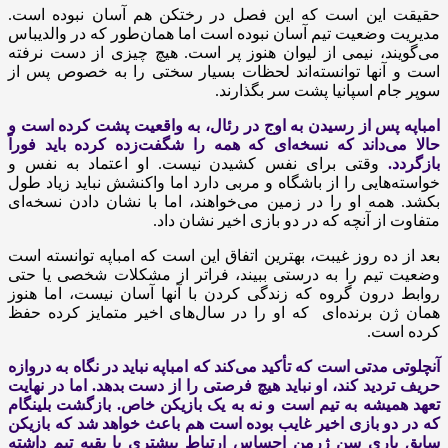
حقیقت این است که این فصل در رختکن هم آسان نبوده است.
مدیریت وضعیت تیم آسان نبوده است اما همان‌طور که در والدیباس
می‌گویند، نیمی از لیوان هنوز پر است. هیچ چیزی از دست نرفته
است و آنها توانسته‌اند لحظات بسیار سختی را به خصوص پس از
سوپر جام اسپانیا پشت سر بگذارند.
امباپه پس از رسیدن به اوج در رئال، به واقعیت پشت کرده است و
حالا می‌داند که نسخه‌ای که همه را شگفت‌زده کرده باید فوراً
بازگردد.
وقتی برای نفس کشیدن نیست. او اعتماد به نفس و
خواسته‌هایی را از باشگاه و مربی دارد اما واکنشش نباید زیاد طول
بکشد. همه او را در زمین می‌خواهند، اما با نشان دادن نسخه‌ای
متفاوت از آنچه که در دو بازی اخیر نشان داد.
بعد از ده روز غیبت، بهترین اتفاق این است که امباپه توانسته است
وضعیت تیم را به درستی ببیند، فراتر از مشکلات شخصی یا حتی
روابط درون گروه که زندگی کردن با آنها آسان نیست، اما هنوز
همان ژن برنده‌ای که او را در سال‌های اخیر متمایز کرده حفظ
کرده است.
آنچلوتی مدتی است که تأکید می‌کند که امباپه نباید در نگاه به دروازه
حریف تردید کند، او نباید هیچ فرصتی را از دست بدهد. اما در نهایت
تعهد همیشه به تیم است و نه به یک بازیکن خاص. بازگشت بلینگام
که در دو بازی اخیر غایب بوده است هم باعث خواهد شد که بازیکن
سابق پاری سن ژرمن احساس ارتباط بیشتری با بقیه تیم داشته