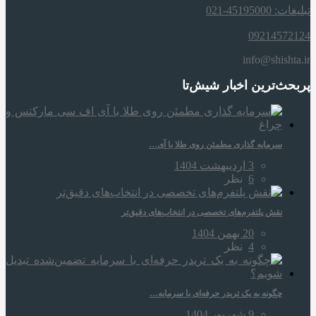
تبلیغات: 45195000-021
09214572124
info@shishta.ir
پربحث‌ترین اخبار شیش‌تا
سرمایه‌ گذاری مطمئن روی طلا با آی…
3 اردیبهشت 1404
6
نظر
نقش پلتفرم‌های تخصصی در انتخاب‌های دقیق‌تر
20 بهمن 1404
4
نظر
چگونه به یک تریدر حرفه‌ای با سرمایه…
9 شهریور 1404