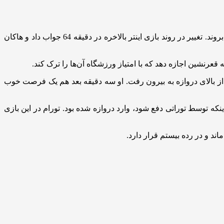
سیمونه اینزاگی که از این نتیجه ناراحت بود نیمه دوم را با تعویض دی فرای و پاوار شروع کرد تا یان بیسک و کارلوس آگوستو به زمین بازی بروند. تغییر در روند بازی اینتر بالاخره در دقیقه 64 جواب داد و هاکان
وی ارسال نیکولو بارلا با فاصله کم از بالای دروازه به بیرون رفت. او سه دقیقه بعد هم یک فرصت خوب
ارتینز روی ارسال آگوستو قبل از اینکه توسط توراتی دفع شود، وارد دروازه شده بود. تورام در این بازی