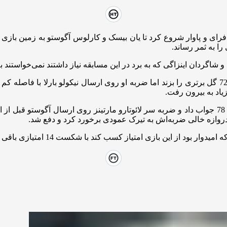
ا به ثمر رساند.
روی فشار حملات اینتر خیلی نزدیک بود که مارکوس تورام در دقیقه 72 گل برتری را بزند اما ضربه او ر
یاد به بیرون رفت.
در نهایت تلاش‌های اینتر روی ارسال‌های از چپ و از راست در دقیقه 78 جواب داد و ضربه سر لائوتارو م
ی امتیاز کسب کند با شکست 14 امتیازی باقی ماند و در رده بیستم قرار دارد.