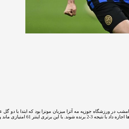
 گزارش “ورزش سه”، اینتر در بازی هفته بیست و هشتم سری A امشب در ورزشگاه جوزپه مه آتزا میزبان 