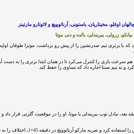
لهان اوغلو، مخیتاریان، باستونی، آرناتوویچ و لائوتارو مارتینز
یانکو، زرولی، بیریندلی، بالده و دنی موتا
 که با برتری تیم صدرنشین را از پیش رو برداشت. مونزا طوفان اولیه ر
هم سرعت بازی را کنترل می‌کرد تا در همان ابتدا برتری را به دست آورد
ازی به طور شگفت‌انگیزی توسط تیم مهمان شکسته شد. 7 دقیقه بعد، تبادل توپ بیریندلی با موتا، او ر
در دقیقه 45+1، اختلاف را به نصف کاهش داد تا نیمه دوم بسیار حساس و دیدنی شود.