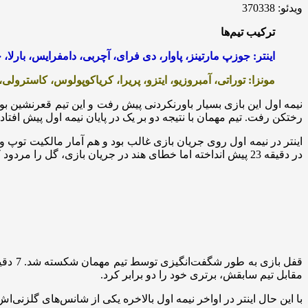
ویدئو: 370338
ترکیب تیم‌ها
اینتر: جوزپ مارتینز، پاوار، دی فرای، آچربی، دامفرایس، بارلا، چا
مونزا: توراتی، آمبروزیو، ایتزو، پریرا، کریاکوپولوس، کاسترولی، ب
نیمه اول این بازی بسیار باورنکردنی پیش رفت و این تیم قعرنشین بود
رختکن رفت. تیم مهمان با نتیجه دو بر یک در پایان نیمه اول پیش افتاد.
اینتر در نیمه اول روی جریان بازی غالب بود و هم آمار مالکیت توپ و 
در دقیقه 23 پیش انداخته اما خطای هند در جریان بازی، گل را مردود کرد و به تیم نستا اجازه داد که تساوی را حفظ کند.
قفل ب
مقابل تیم سابقش، برتری خود را دو برابر کرد.
با این حال اینتر در اواخر نیمه اول بالاخره یکی از شانس‌های گلزنی‌اش را استفاده کرد و ضربه مارکو آرناتوویچ 