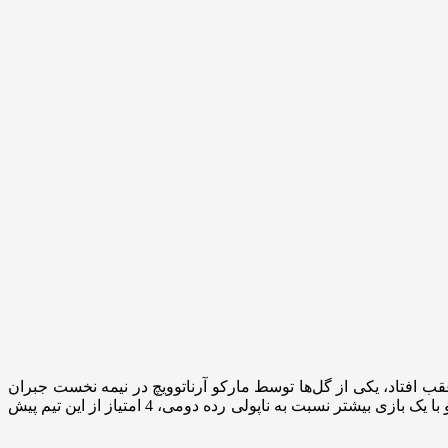
مونزا بود که ابتدا با دو گل عقب افتاد، یکی از گل‌ها توسط مارکو آرناتوویچ در نیمه نخست جبران
شد و گل‌های هاکان چالهان اوغلو و لائوتارو مارتینز در نیمه دوم به آن‌ها اجازه داد با نتیجه 3-2 برنده شوند. با این برتری اینتر 61 امتیازی ماند و با یک بازی بیشتر نسبت به ناپولی‌ رده دومی، 4 امتیاز از این تیم پیش