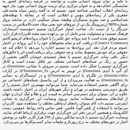
با تکیه بر توان نیروی انسانی مجرب و توانمند در عرصه رسانه‌ای کشور به
شایستگی انجام دهد و به عنوان مرکزی برای تربیت نیروی انسانی مورد نیاز جبهه
رسانه‌ای انقلاب اسلامی شناخته شود. تسنیم که به گفته رئیس سپاه محمدعلی
جعفری یکی از رسانه‌های مؤمن و انقلابی است که در مقابله با توطئه‌های
ضداسلامی و ضد بشری ستمگران وظیفه بسیار سنگینی دارد، در سانحه پرواز
شماره ۹۵۲۵ ژرمن‌وینگز یک تن از نیروهای خود یعنی میلاد حجت‌الاسلامی در سمت
خبرنگار را از دست داد. صاحب امتیاز خبرگزاری تسنیم «مؤسسه آتی‌سازان
فرهنگ تسنیم» و مسئولیت مدیرعامل آن نیز برعهده سید مجید قلی‌زاده‌ قرار دارد.
تسنیم موفق شده است تا چند پروانه حق تکثیر را با عنوان پروانه‌های کرییتیو کامنز
(Creative Commons) دریافت کند و تمام محتواهای خود را با این پروانه در اختیار
عموم مردم قرار دهد. این پروانه‌ها به تسنیم اجازه را می‌دهد تا اعلام کند چه
حقوقی برای خودش محفوظ بماند، و چه حقوقی برای دریافت‌کننده اثر یا خالق‌های
دیگر، باقی بماند. خبرگزاری تسنیم با شعار چشمه‌ی جوشان آگاهی بخشی از
حضور پر رنگ در شبکه‌های اجتماعی مختلف نیز غافل نشده است و کانال
خبرگزاری تسنیم را شکل داده است. تسنیم در سروش با نشانی، tasnimna@ در
آی گپ با آیدی tasnimna@ در توییتر به ادرس Tasnimnews_Fa@ در آپارات
tasnim.video@ در تلگرام با ایدی Tasnimnews@ و در اینستاگرام به نشانی
tasnimnews_fa@ به فعالیت می‌پردازد و از این پتانسیل شبکه‌های اجتماعی نیز
برای آگاهی بخشی استفاده می‌نماید. شما می‌توانید مهمترین اخبار تسنیم را از
طریق دسترسی مستقیم در تهران و دیگر شهرهای ایران در اختیار داشته باشید،
علاوه بر آن، میتوان برای دسترسی آسانتر به قیمت ارز و طلا و لیگ ایران و جهان
از لینک‌های مستقیم استفاده نمایید. برروی وبسایت این خبرگزاری به نشانی
اینترنتی تسنیم دات کام میتوان راه‌های ارتباطی مختلف را مشاهده نمود. کاربران
می‌توانند با استفاده از تلفن گویا، فکس، تلفن تماس واحد روابط عمومی، پست
الکترونیک و همچنین آدرس دفتر این خبرگزاری جهت برقراری ارتباط اقدام نمایند.
وبسایت خبرگزاری تسنیم با بازدید میانگین بیش از 200 هزار کاربر علاوه بر پوشش
اخبار در حوزه‌های مختلف به درج رپورتاژ و تبلیغات سایر کسب‌وکارها نیز می‌پردازد.