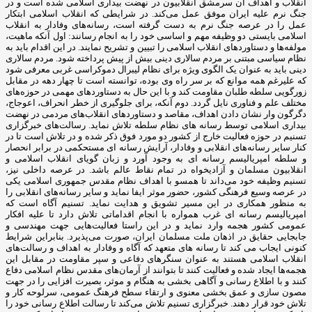
انقلاب و اهداف آن سرمشق انقلابیون در نهضت بیداری اسلامی شده است و در
جنگ نرم علیه ایران موفق عمل می‌کند. در شرایطی که انقلاب اسلامی ابتکار
عمل را در عرصه جنگ نرم به دست گرفته است، رسانه‌های وفادار به انقلاب
اسلامی بایستی دو وظیفه مهم و اساسی خود را به انجام رسانند: اول آنکه ماهیت،
مولفه‌ها و دستاوردهای انقلاب اسلامی را تبیین و تشریح نمایند. در این اقدام باید به
نظام سیاسی مبتنی بر مردم سالاری دینی بیش از پیش پرداخته شود. مردم سالاری
دینی باید به عنوان یک الگوی ویژه برای نظام لیبرال دموکراسی غربی معرفی شود
که علیرغم همه موانع که بر سر راه وی بوده، توانسته است تا چهار دهه در مقابل
زورگویی سلطه طلبان مقاومت کند و با این حال به دستاوردهای مهمی در حوزه‌های
مختلف علم و فناوری نایل گردد. دوم آنکه، برای جلوگیری از خطر انحراف، اعوجاج،
دگرگون وار نشان دادن اهداف، مقاصد و دستاوردهای انقلاب‌های مردمی در نهضت
بیداری اسلامی توسط رسانه های نظام سلطه تلاش نماید. رسالت‌های خبرگزاری
تسنیم در حوزه فعالیت خارج از کشور دو مورد فوق ذکر شده و در تلاش است تا در
کنار سایر رسانه‌های انقلابی و وفادار، آرایش رسانه ای مستحکمی در برابر انحصار
و سلطه امپریالیسم رسانه ای به وجود آورد و زبان گویای انقلاب اسلامی و
انقلابیون مسلمان و آزادیخواه در تمام نقاط عالم باشد. در عرصه داخلی نیز،
تسنیم وظیفه خود می‌داند تا همسو با اهداف نظام مقدس جمهوری اسلامی یکی
در عرصه وسیع فرهنگی کشور، حضور موثر ایفا نماید و سایر رسانه‌های انقلابی را
به منظور همکاری در این مسیر تشویق و هدایت نماید. تسنیم آگاه است که
امپریالیسم رسانه ای غرب همواره با انجام اقداماتی تلاش دارد تا علیه افکار
عمومی کشور هجمه وارد نماید و در این راستا فعالیت‌هایی جهت مهندسی و
جابجایی حقایق در اذهان ملت مسلمان ایران، صورت می‌پذیرد. بنابراین شرایط
کنونی ایجاب می کند تا رسانه های متعهد که آگاه و وفادار به اهداف و رسالت‌های
انقلاب اسلامی هستند به عنوان سنگرهای دفاعی و سپر مقاومت در مقابل این
هجمه‌ها ایجاد شده و فعالیت کنند تا بتوانند از آرمان‌های مقدس نظام اسلامی دفاع
کنند و با اطلاع رسانی و آگاهی بخشی به هنگام و موثر، بصیرت افزایی را در جهت
مصون سازی و عمق بخشی معنوی و ارتقاء سطح فرهنگ عمومی، سرلوحه کار و
تلاش خود قرار دهند. خبرگزاری تسنیم تلاش می‌کند تا رسالت اطلاع رسانی خود را