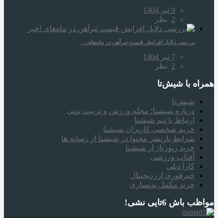
9 تیر 1404
2
نظر
بررسی دلایل افزایش قیمت تیرآهن در ماه‌های…
7 تیر 1404
2
نظر
همراه‌ با شیش‌تا
شیش‌تا
درباره شیشتا؛ مجله ورزش و تربیت بدنی
ارتباط با تیم شیشتا
حریم شخصی کاربران شیشتا
شرایط بازنشر محتوا در شیشتا از رسانه ها
خرید رپورتاژ از شیشتا
آفتاب ورزشی
کارا دیلی
خبرفوری ارزدیجیتال
خرید مکمل بدنسازی
مواظب باش 6تایی نشی!