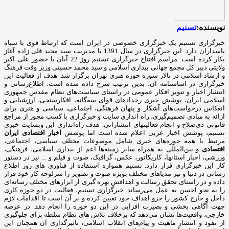
نویسنده:
تسنیم
خبرگزاری تسنیم یک خبرگزاری خصوصی در ایران است که ارتباط قوی با سپاه
پاسداران دارد. این خبرگزاری در سال 1391 با مدیریت سید مجید قلی زاده آغاز
بکار کرده است. مراسم افتتاح خبرگزاری تسنیم روز 22 آبان با حضور علی اکبر
ولایتی دبیر کل مجمع جهانی بیداری اسلامی و سید محمد حسینی وزیر وقت فرهنگ
و ارشاد اسلامی در تالار سوره حوزه هنری تهران برگزار شد. هدف از فعالیت این
خبرگزاری در اساسنامه آن، بدین ترتیب شرح داده شده است: اطلاع‌رسانی و
انتشار اخبار و تنویر افکار عمومی در راستای سیاست‌های نظام مقدس جمهوری
اسلامی ایران، پوشش خبری رخدادهای قوای سه‌گانه، افکارسنجی، ارزشیابی و
انعکاس درخواست‌های آشکار و پنهان فرهنگی، اجتماعی، سیاسی و هنری برای
ارائه به مبادی تصمیم‌گیری، راه اندازی سایت و خبرگزاری با کسب مجوز از مراجع
قانونی ذی‌صلاح و انجام فعالیتهای انتشاراتی. هدف راه‌اندازی این وبسایت خبری
تسنیم، پوشش اخبار عربی اعلام شده است اما پوشش
اخبار اقتصادی ایران
مرتبط با همه حوزه‌های خبری شامل موضوعات مختلف سیاسی، اجتماعی،
اقتصادی
و بین‌المللی به همراه سایر زمینه‌ها اعم از بیداری اسلامی، فرهنگی،
ورزشی، اخبار استانها، کاریکاتور، عکس، گرافیک، صوت و فیلم و ... نیز در دستور
کار این خبرگزاری قرار دارد. تسنیم همواره استفاده از فناوری های روز اطلاع
رسانی در دنیا و نیز مدیاهای مختلف بویژه صوت و تصویر را سرلوحه کار خود قرار
داده و در راستای تحقق رسالت و اهدافش بهره گیری از ابزارهای مختلف رسانه‌ای
را به نحو احسن به عمل می‌رساند. خبرگزاری تسنیم، فعالیت در دو حوزه کاری
داخل و خارج کشور را جزو اهداف خود تعیین کرده و بر آن است تا اقدامات لازم
جهت آگاهی بخشی و بصیرت افزایی در این دو حوزه را انجام دهد. در عرصه
خارجی، واقعیت‌ها نشان می‌دهد که برخلاف تلاش های نظام سلطه برای جلوگیری
از نفوذ و انتشار ماهیت و پیام‌های انقلاب اسلامی، تاثیرگذاری آن همچنان این