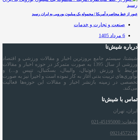
عبور از خط محاصره آمریکا / محموله یک میلیون یورویی به ایران رسید
صنعت و تجارت و خدمات
6 مرداد 1405
درباره شیش‌تا
شیشتا، سیستم جامع بروزترین اخبار و مقالات ورزشی و اقتصاد
ورزشی از سال 1395 به صورت متمرکز در حوزه اخبار و مقالات
مرتبط با ورزش (فوتبال، والیبال، بسکتبال، تنیس و…) و
نوآوری‌های تربیت بدنی آغاز به کار نموده است و اخیراً نیز به صورت
تخصصی در زمینه بازنشر اخبار و مقالات این حوزه‌ها فعالیت
می‌کند.
تماس با شیش‌تا
ایران، تهران
تبلیغات: 45195000-021
09214572124