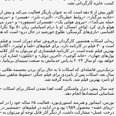
کسب جایزه کارگردانی نشد.
حمله می‌کند!»، «نیروی هوایی یک»، «همسران استپفورد» و «مرد م
هولو بازی کرد. اواخر امسال، او با درام اسپانیایی زبان «لا بولا ن
اقتباسی «بازی‌های گرسنگی: طلوع خورشید در حال درو» است که هن
است و ۳۰ فیلم در کارنامه دارد، برای فیلم‌های «تلما و لوئیز
بهترین فیلم شده است. در کارنامه فیلمسازی او می‌توان به آثار کلاس
پول‌های جهان»، «خانه گوچی»، «آخرین دوئل» و «ناپلئون» اشاره کرد
خواهد بود. او سال ۲۰۲۴ به پاس خدماتش به صنعت سینمای بریتانیا، نشان صلیب بزرگ شوالیه امپراتوری بریتانیا را دریافت کرد.
او نامزد بهترین فیلم شد، نادیده گرفته شد.
چند سال پیش، دنزل واشنگتن گفت اهدا نشدن اسکار برای اسکات «منط
شناسایی استعدادها انجام دهد.
درخت عسل» مشارکت داشت. از دیگر آثار قابل توجه او می‌توان به «گوژپشت نوتردام»، «