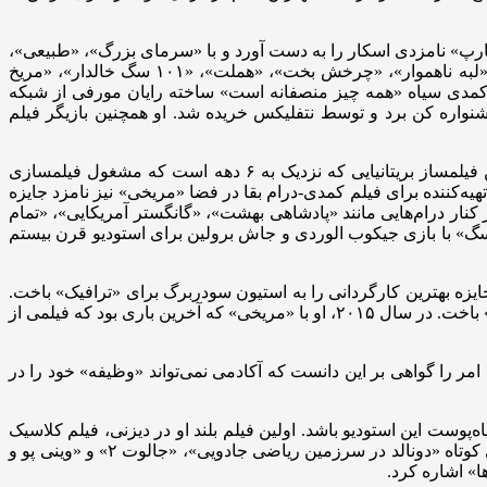
 با اولین فیلم بلندش «جهان به روایت گارپ» نامزدی اسکار را به دست آورد و با «سرمای بزرگ»، «طبیعی»،
«جاذبه مرگبار»، «روابط خطرناک»، «آلبرت نابز»، «همسر» و «مرثیه هیلبیلی» به این روند ادامه داد. از دیگر آثار قابل توجه او می‌توان به «لبه ناهموار»، «چرخش بخت»، «هملت»، «۱۰۱ سگ خالدار»، «مریخ
 کمدی سیاه «همه چیز منصفانه است» ساخته رایان مورفی از شبکه
ر جشنواره کن برد و توسط نتفلیکس خریده شد. او همچنین بازیگر فیلم
ریدلی اسکات هشتمین کارگردان پرفروش تمام دوران است و فیلم‌هایش در مجموع ۵ میلیارد دلار در سراسر جهان فروش داشته‌اند. این فیلمساز بریتانیایی که نزدیک به ۶ دهه است که مشغول فیلمسازی
ان تهیه‌کننده برای فیلم کمدی-درام بقا در فضا «مریخی» نیز نامزد جایزه
 کنار درام‌هایی مانند «پادشاهی بهشت»، «گانگستر آمریکایی»، «تمام
 سگ» با بازی جیکوب الوردی و جاش برولین برای استودیو قرن بیستم
 «گلادیاتور» جایزه بهترین فیلم را برد، اما او جایزه بهترین کارگردانی را به استیون سودربرگ برای «ترافیک» باخت.
سال بعد، اسکات پس از نامزدی برای فیلم جنگی «سقوط شاهین سیاه» دوباره جایزه بهترین کارگردانی را به ران هاوارد برای «یک ذهن زیبا» باخت. در سال ۲۰۱۵، او با «مریخی» که آخرین باری بود که فیلمی از
 را گواهی بر این دانست که آکادمی نمی‌تواند «وظیفه» خود را در
ا در استودیو انیمیشن والت دیزنی در سال ۱۹۵۶ آغاز کرد تا اولین انیماتور سیاه‌پوست این استودیو باشد. اولین فیلم بلند او در دیزنی، فیلم کلاسیک
«زیبای خفته» محصول ۱۹۵۹ بود و در ادامه در فیلم‌های «شمشیر در سنگ»، «مری پاپینز»، «کتاب جنگل» و «رابین هود» و همچنین فیلم‌های کوتاه «دونالد در سرزمین ریاضی جادویی»، «جالوت ۲» و «وینی پو و