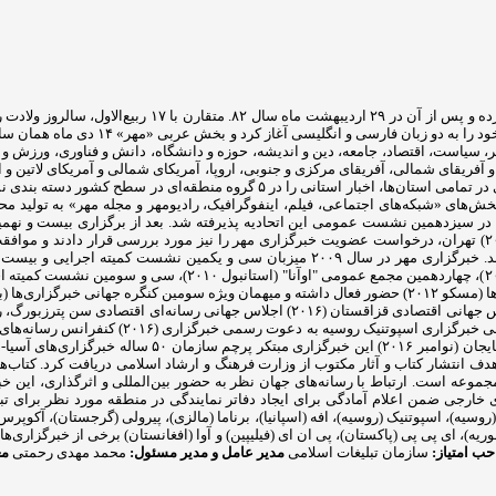
خبرگزاری مهر (MNA) از هجدهم اسفندماه سال ۸۱ فعالیت آز
خبرگزاری سوم تیرماه سال ۱۳۸۲ همزمان با
ر، سیاست، اقتصاد، جامعه، دین و اندیشه، حوزه و دانشگاه، دانش و فناوری، ورزش
 آفریقای شمالی، آفریقای مرکزی و جنوبی، اروپا، آمریکای شمالی و آمریکای لاتین و
طقه‌ای در سطح کشور دسته بندی نموده است که شامل مناطق «شمال، شرق، غرب، جنوب و مرکز» است.
(۲۰۰۷) در جاکارتا اعضای این گروه ضمن بررسی مصوبات اجلاس سال گذشته (۲۰۰۶) تهران، درخواست عضویت خبرگزاری مهر را 
توانست در همین مدت کوتاه نقشی فعال در آن سازمان و عرصه بین الملل ایفا کند. خبرگزاری م
ل ۱۳۹۰ مجوز انتشارات رسانه مهر را با هدف انتشار کتاب و آثار مکتوب از وزارت فرهنگ و ارشاد اسلام
ای خارجی ضمن اعلام آمادگی برای ایجاد دفاتر نمایندگی در منطقه مورد نظر برای تبا
وسیه)، اسپوتنیک (روسیه)، افه (اسپانیا)، برناما (مالزی)، پیرولی (گرجستان)، آکوپرس (رو
ا (سوریه)، ای پی پی (پاکستان)، پی ان ای (فیلیپین) و آوا (افغانستان) برخی از خبرگزار
ب امتیاز:
سازمان تبلیغات اسلامی
مدیر عامل و مدیر مسئول:
محمد مهدی رحمتی
مع