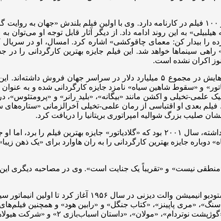
کلوز بیش از ۵ دهه است که به عنوان بازیگر فعالیت می‌کند و بیش از ۱۰۰ فیلم در کارنامه دارد. وی
رده را بیدار کن: معمای چاقوکشی» اشاره کرد. امسال، او در سریال
گرا» راهی سینماها خواهد شد. این فیلم جایزه بهترین کارگردانی را د
وز اکران نشده است.
»، «گلادیاتور» و «سقوط شاهین سیاه» نامزد جایزه کارگردانی شده و به عنو
یک علمی-تخیلی و اکشن مانند «بیگانه»، «بلید رانر» و «پرومتئوس»، در
. فیلم بعدی او اقتباسی از رمان علمی-تخیلی آخرالزمانی «ستاره‌های
نزدیک‌ترین فاصله‌ای که اسکات تا به حال برای بردن مجسمه طلایی داشته، سال ۲۰۰۱ بود که
قی نیست» و «تقریباً یک جنایت است». وی در مصاحبه دیگری این امر
نورمن، انیماتور و هنرمند استوری‌بورد، فعالیت ۶۵ ساله خود ر
مولان»، «داستان اسباب‌بازی ۲» و «شرکت هیولاها» اشاره کرد.