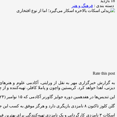
18 بازدید
دسته بندی :
فرهنگ و هنر
Rate this post
به گزارش خبرگزاری مهر به نقل از ورایتی، آکادمی علوم و هنرهای 
دیزنی، اهدا خواهد کرد. کریستین واچون و پاملا کافلر، تهیه‌کننده و ا
این تندیس‌ها در هفدهمین دوره جوایز گاورنر آکادمی که ۱۵ نوامبر (۲۴ آبان) برگزار می‌شود، اهدا خواهند شد.
گلن کلوز تاکنون ۸ نامزدی بازیگری دارد و هرگز موفق به کسب این جایزه نشده است و از این نظر با پیتر اوتول بازیگر فقید که بیشترین نامزدی بازیگری بدون برد در تاریخ اسکار را دارد، مشترک است.