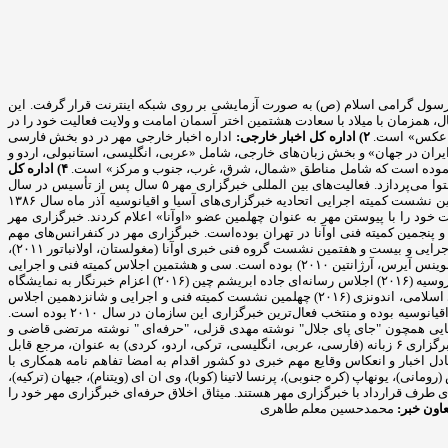
مایشی خود را آغاز کرده و پس از آن در ۲۹ اردیبهشت ماه سال ۸۲. متقارن با ۱۷ ربیع‌الاول، سالروز ولادت رسول گرامی اسلام (ص) به صورت آزمایشی بر روی شبکه اینترنت قرار گرفت. این
 روز اطلاع رسانی دینی فعالیت رسمی خود را به دو زبان فارسی و انگلیسی آغاز کرد و بخش عربی «مهر» ۱۴ دی ماه همان سال، همزمان با میلاد با سعادت هشتمین اختر آسمان امامت و ولایت فعالیت خود را در
 و عکس» است.
۲) اداره کل اخبار خارجی:
اداره اخبار خارجی مهر در دو بخش فارسی
 ایران در جهان» و بخش زبان‌های خارجی، شامل «عربی، انگلیسی، استانبولی، اردو و
۴) اداره کل
به منظور فعالیت مؤثر خبرگزاری مهر در فضای مجازی این اداره در بخش‌های «شبکه‌های اجتماعی، فیلم، اینفوگرافیک، رادیومهر و مجله مهر» به تولید محتوا می‌پردازد. فعالیت‌های بین المللی خبرگزاری مهر ۵ سال پس از تأسیس در سال
۲۰۰۷ به عنوان چهلمین عضو رسمی اتحادیه خبرگزاری‌های آسیا و اقیانوسیه «اوآنا» در سیزدهمین نشست عمومی این اتحادیه پذیرفته شد. بعد از برگزاری بیست و نهمین نشست کمیته اجرایی اتحادیه خبرگزاری‌های آسیا و اقیانوسیه آذر ماه سال ۱۳۸۶
نیز مورد بررسی قرار دادند و موافقت خود را با پیوستن مهر به عنوان چهلمین عضو «اوآنا» اعلام کردند. خبرگزاری مهر
هر در سال ۲۰۰۹ میزبان سی و یکمین نشست کمیته اجرایی و بیست و پنجمین کمیته فنی اوآنا در تهران بوده‌است. خبرگزاری مهر در کنفرانس‌های مهم
بین‌لمللی همچون: المپیک رسانه‌ها (چین ۲۰۰۹)، نشست سران اوآنا (کره جنوبی ۲۰۱۰)، چهاردهمین مجمع عمومی "اوآنا" (استانبول ۲۰۱۰)، سی و سومین نشست کمیته اجرایی و بیست و هفتمین نشست گروه فنی خبری اوآنا (مغولستان، اولانباتور ۲۰۱۱)،
جشن پنجاهمین سال تأسیس اوآنا (بانکوک، تایلند ۲۰۱۲) دومین اجلاس جهانی رسانه‌ها (مسکو ۲۰۱۲) حضور فعال داشته و میهمان ویژه سومین کنگره جهانی خبرگزاری‌ها (بوینس آیرس، آرژانتین ۲۰۱۰) بوده است. سی و هشتمین اجلاس کمیته فنی و اجرایی
اوآنا (فوریه ۲۰۱۵) سی و نهمین اجلاس کمیته فنی و اجرایی اوآنا (نوامبر ۲۰۱۵) اجلاس جهانی اقتصادی قزاقستان (۲۰۱۶) اجلاس جهانی رسانه‌ای اقتصادی سن پترزبورگ، روسیه (۲۰۱۶) اجلاس رسانه‌ای جاده ابریشم چین (۲۰۱۶) اعزام خبرنگار به نمایشگاه
صنعت حلال تایلند به دعوت رسمی دولت تایلند (۲۰۱۶) اعزام خبرنگار به دوره آموزشی خبرگزاری اسپوتنیک روسیه به دعوت رسمی خبرگزاری (۲۰۱۶) کنفرانس رسانه‌های اسلامی، اندونزی (۲۰۱۶) چهلمین نشست کمیته فنی و اجرایی و شانزدهمین اجلاس
مجمع عمومی اوآنا، آذربایجان (نوامبر ۲۰۱۶) پنجمین کنگره جهانی خبرگزاری‌ها، آذربایجان (نوامبر ۲۰۱۶) این خبرگزاری مبتکر پرچم سازمان ۵۰ ساله خبرگزاری‌های آسیا-اقیانوسیه بوده و منتخب فعال‌ترین خبرگزاری این سازمان در سال ۲۰۱۰ بوده است.
ی دریافت کرد. کتاب‌هایی همچون "جای پای جلال" نوشته مهدی قزلی، "حرفه‌ای " نوشته مرتضی قاضی و
"واژه نامه اصطلاحات مطبوعاتی فارسی –انگلیسی" از جمله آثار انتشار یافته این مجموعه است. ارتباط با رسانه‌های جهان نظر به حضور بین‌المللی و اثرگذاری، این خبرگزاری ۶ زبانه (فارسی، عربی، انگلیسی، ترکی، اردو، کردی) به عنوان، مرجع قابل
دل اخبار و انعکاس وقایع مهم خبری دو کشور اقدام به امضا تفاهم نامه همکاری با
مانی)، یونهاپ (کره جنوبی)، پرنسا لاتینا (کوبا)، وی ان ای (ویتنام)، جیهان (ترکیه)،
ی‌های طرف قرارداد با خبرگزاری مهر هستند. میثاق اخلاق حرفه‌ای خبرگزاری مهر خود را
اون خبر:
محمدحسین معلم طاهری