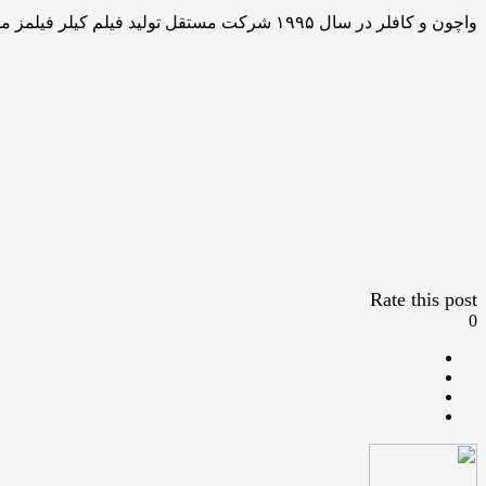
واچون و کافلر در سال ۱۹۹۵ شرکت مستقل تولید فیلم کیلر فیلمز مستقر در نیویورک را تأسیس کردند. از جمله آثار مشترک آنها می‌توان به موزیکال «هدویگ و اینچ خشمگین»، «یک هو» اشاره کرد.
Rate this post
0