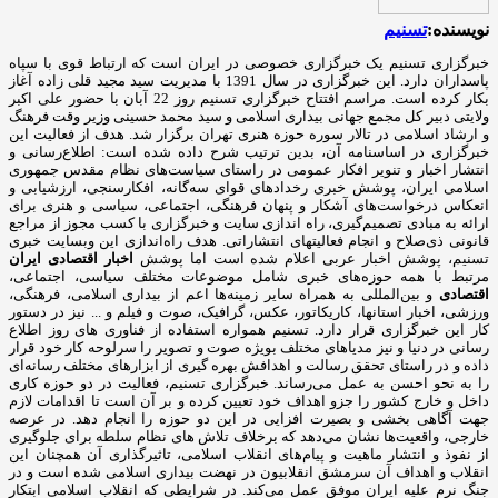
نویسنده:
تسنیم
خبرگزاری تسنیم یک خبرگزاری خصوصی در ایران است که ارتباط قوی با سپاه
پاسداران دارد. این خبرگزاری در سال 1391 با مدیریت سید مجید قلی زاده آغاز
بکار کرده است. مراسم افتتاح خبرگزاری تسنیم روز 22 آبان با حضور علی اکبر
ولایتی دبیر کل مجمع جهانی بیداری اسلامی و سید محمد حسینی وزیر وقت فرهنگ
و ارشاد اسلامی در تالار سوره حوزه هنری تهران برگزار شد. هدف از فعالیت این
خبرگزاری در اساسنامه آن، بدین ترتیب شرح داده شده است: اطلاع‌رسانی و
انتشار اخبار و تنویر افکار عمومی در راستای سیاست‌های نظام مقدس جمهوری
اسلامی ایران، پوشش خبری رخدادهای قوای سه‌گانه، افکارسنجی، ارزشیابی و
انعکاس درخواست‌های آشکار و پنهان فرهنگی، اجتماعی، سیاسی و هنری برای
ارائه به مبادی تصمیم‌گیری، راه اندازی سایت و خبرگزاری با کسب مجوز از مراجع
قانونی ذی‌صلاح و انجام فعالیتهای انتشاراتی. هدف راه‌اندازی این وبسایت خبری
تسنیم، پوشش اخبار عربی اعلام شده است اما پوشش
اخبار اقتصادی ایران
مرتبط با همه حوزه‌های خبری شامل موضوعات مختلف سیاسی، اجتماعی،
اقتصادی
و بین‌المللی به همراه سایر زمینه‌ها اعم از بیداری اسلامی، فرهنگی،
ورزشی، اخبار استانها، کاریکاتور، عکس، گرافیک، صوت و فیلم و ... نیز در دستور
کار این خبرگزاری قرار دارد. تسنیم همواره استفاده از فناوری های روز اطلاع
رسانی در دنیا و نیز مدیاهای مختلف بویژه صوت و تصویر را سرلوحه کار خود قرار
داده و در راستای تحقق رسالت و اهدافش بهره گیری از ابزارهای مختلف رسانه‌ای
را به نحو احسن به عمل می‌رساند. خبرگزاری تسنیم، فعالیت در دو حوزه کاری
داخل و خارج کشور را جزو اهداف خود تعیین کرده و بر آن است تا اقدامات لازم
جهت آگاهی بخشی و بصیرت افزایی در این دو حوزه را انجام دهد. در عرصه
خارجی، واقعیت‌ها نشان می‌دهد که برخلاف تلاش های نظام سلطه برای جلوگیری
از نفوذ و انتشار ماهیت و پیام‌های انقلاب اسلامی، تاثیرگذاری آن همچنان این
انقلاب و اهداف آن سرمشق انقلابیون در نهضت بیداری اسلامی شده است و در
جنگ نرم علیه ایران موفق عمل می‌کند. در شرایطی که انقلاب اسلامی ابتکار