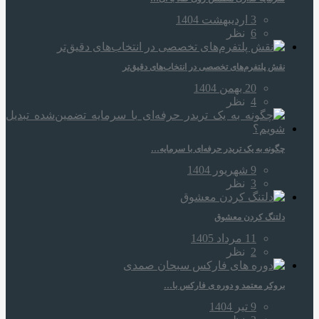
3 اردیبهشت 1404
6
نظر
نقش پلتفرم‌های تخصصی در انتخاب‌های دقیق‌تر
20 بهمن 1404
4
نظر
چگونه به یک تریدر حرفه‌ای با سرمایه…
9 شهریور 1404
3
نظر
دلتنگ کردن معشوق
11 مرداد 1405
2
نظر
بروکر معتمد و دوره‌ ی فارکس با…
9 تیر 1404