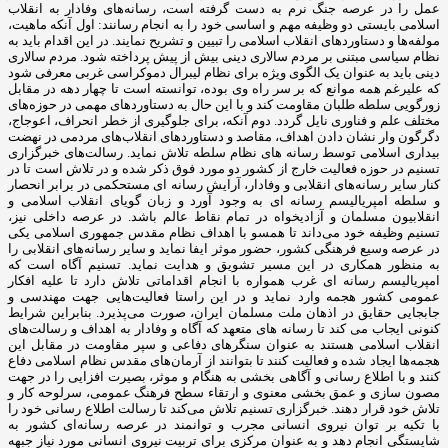
عمل را در عرصه جنگ نرم به دست گرفته است، رسانه‌های وفادار به انقلاب
اسلامی بایستی دو وظیفه مهم و اساسی خود را به انجام رسانند: اول آنکه ماهیت،
مولفه‌ها و دستاوردهای انقلاب اسلامی را تبیین و تشریح نمایند. در این اقدام باید به
نظام سیاسی مبتنی بر مردم سالاری دینی بیش از پیش پرداخته شود. مردم سالاری
دینی باید به عنوان یک الگوی ویژه برای نظام لیبرال دموکراسی غربی معرفی شود
که علیرغم همه موانع که بر سر راه وی بوده، توانسته است تا چهار دهه در مقابل
زورگویی سلطه طلبان مقاومت کند و با این حال به دستاوردهای مهمی در حوزه‌های
مختلف علم و فناوری نایل گردد. دوم آنکه، برای جلوگیری از خطر انحراف، اعوجاج،
دگرگون وار نشان دادن اهداف، مقاصد و دستاوردهای انقلاب‌های مردمی در نهضت
بیداری اسلامی توسط رسانه های نظام سلطه تلاش نماید. رسالت‌های خبرگزاری
تسنیم در حوزه فعالیت خارج از کشور دو مورد فوق ذکر شده و در تلاش است تا در
کنار سایر رسانه‌های انقلابی و وفادار، آرایش رسانه ای مستحکمی در برابر انحصار
و سلطه امپریالیسم رسانه ای به وجود آورد و زبان گویای انقلاب اسلامی و
انقلابیون مسلمان و آزادیخواه در تمام نقاط عالم باشد. در عرصه داخلی نیز،
تسنیم وظیفه خود می‌داند تا همسو با اهداف نظام مقدس جمهوری اسلامی یکی
در عرصه وسیع فرهنگی کشور، حضور موثر ایفا نماید و سایر رسانه‌های انقلابی را
به منظور همکاری در این مسیر تشویق و هدایت نماید. تسنیم آگاه است که
امپریالیسم رسانه ای غرب همواره با انجام اقداماتی تلاش دارد تا علیه افکار
عمومی کشور هجمه وارد نماید و در این راستا فعالیت‌هایی جهت مهندسی و
جابجایی حقایق در اذهان ملت مسلمان ایران، صورت می‌پذیرد. بنابراین شرایط
کنونی ایجاب می کند تا رسانه های متعهد که آگاه و وفادار به اهداف و رسالت‌های
انقلاب اسلامی هستند به عنوان سنگرهای دفاعی و سپر مقاومت در مقابل این
هجمه‌ها ایجاد شده و فعالیت کنند تا بتوانند از آرمان‌های مقدس نظام اسلامی دفاع
کنند و با اطلاع رسانی و آگاهی بخشی به هنگام و موثر، بصیرت افزایی را در جهت
مصون سازی و عمق بخشی معنوی و ارتقاء سطح فرهنگ عمومی، سرلوحه کار و
تلاش خود قرار دهند. خبرگزاری تسنیم تلاش می‌کند تا رسالت اطلاع رسانی خود را
با تکیه بر توان نیروی انسانی مجرب و توانمند در عرصه رسانه‌ای کشور به
شایستگی انجام دهد و به عنوان مرکزی برای تربیت نیروی انسانی مورد نیاز جبهه