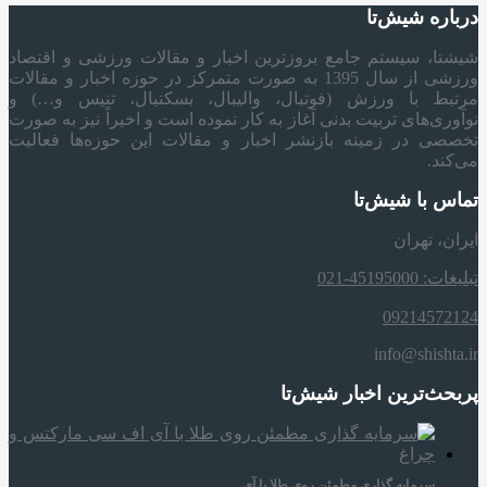
درباره شیش‌تا
شیشتا، سیستم جامع بروزترین اخبار و مقالات ورزشی و اقتصاد
ورزشی از سال 1395 به صورت متمرکز در حوزه اخبار و مقالات
مرتبط با ورزش (فوتبال، والیبال، بسکتبال، تنیس و…) و
نوآوری‌های تربیت بدنی آغاز به کار نموده است و اخیراً نیز به صورت
تخصصی در زمینه بازنشر اخبار و مقالات این حوزه‌ها فعالیت
می‌کند.
تماس با شیش‌تا
ایران، تهران
تبلیغات: 45195000-021
09214572124
info@shishta.ir
پربحث‌ترین اخبار شیش‌تا
سرمایه‌ گذاری مطمئن روی طلا با آی…