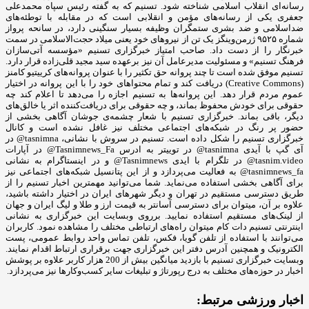
رسانه‌ای انقلاب اسلامی شناخته شود. تسنیم که به گفته رئیس سپاه محمدعلی
جعفری یکی از رسانه‌های مؤمن و انقلابی است که در مقابله با توطئه‌های
ضداسلامی و ضد بشری ستمگران وظیفه بسیار سنگینی دارد، در سانحه پرواز
شماره ۹۵۲۵ ژرمن‌وینگز یک تن از نیروهای خود یعنی میلاد حجت‌الاسلامی در سمت
خبرنگار را از دست داد. صاحب امتیاز خبرگزاری تسنیم «مؤسسه آتی‌سازان
فرهنگ تسنیم» و مسئولیت مدیرعامل آن نیز برعهده سید مجید قلی‌زاده‌ قرار دارد.
تسنیم موفق شده است تا چند پروانه حق تکثیر را با عنوان پروانه‌های کرییتیو کامنز
(Creative Commons) دریافت کند و تمام محتواهای خود را با این پروانه در اختیار
عموم مردم قرار دهد. این پروانه‌ها به تسنیم اجازه را می‌دهد تا اعلام کند چه
حقوقی برای خودش محفوظ بماند، و چه حقوقی برای دریافت‌کننده اثر یا خالق‌های
دیگر، باقی بماند. خبرگزاری تسنیم با شعار چشمه‌ی جوشان آگاهی بخشی از
حضور پر رنگ در شبکه‌های اجتماعی مختلف نیز غافل نشده است و کانال
خبرگزاری تسنیم را شکل داده است. تسنیم در سروش با نشانی، tasnimna@ در
آی گپ با آیدی tasnimna@ در توییتر به ادرس Tasnimnews_Fa@ در آپارات
tasnim.video@ در تلگرام با ایدی Tasnimnews@ و در اینستاگرام به نشانی
tasnimnews_fa@ به فعالیت می‌پردازد و از این پتانسیل شبکه‌های اجتماعی نیز
برای آگاهی بخشی استفاده می‌نماید. شما می‌توانید مهمترین اخبار تسنیم را از
طریق دسترسی مستقیم در تهران و دیگر شهرهای ایران در اختیار داشته باشید،
علاوه بر آن، میتوان برای دسترسی آسانتر به قیمت ارز و طلا و لیگ ایران و جهان
از لینک‌های مستقیم استفاده نمایید. برروی وبسایت این خبرگزاری به نشانی
اینترنتی تسنیم دات کام میتوان راه‌های ارتباطی مختلف را مشاهده نمود. کاربران
می‌توانند با استفاده از تلفن گویا، فکس، تلفن تماس واحد روابط عمومی، پست
الکترونیک و همچنین آدرس دفتر این خبرگزاری جهت برقراری ارتباط اقدام نمایند.
وبسایت خبرگزاری تسنیم با بازدید میانگین بیش از 200 هزار کاربر علاوه بر پوشش
اخبار در حوزه‌های مختلف به درج رپورتاژ و تبلیغات سایر کسب‌وکارها نیز می‌پردازد.
اخبار ورزشی مرتبط: