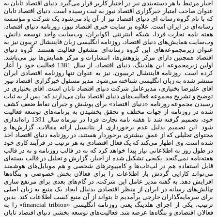
اخبار مرتبط با هر دسته‌بندی نیز در اختیار کاربر قرار می‌گیرد. دنیای اقتصاد تابان به
عنوان صاحب امتیاز خبرگزاری اقتصاد نیوز به ثبت رسیده است. دنیای اقتصاد تابان
که با نام گروه رسانه ای دنیای اقتصاد نیز از آن یاد می‌شود یک شرکت و مؤسسه
رسانه‌ای در ایران است. علاوه بر سایت خبری اقتصاد نیوز، روزنامه دنیای اقتصاد،
هفته ‌نامه تجارت فردا، شبکه اینترنتی اکوایران، وب‌سایت واحد توسعه دانش،
وب‌سایت همایش‌های دنیای اقتصاد، روزنامه انگلیسی ‌زبان فایننشال تریبون نیز به
عنوان زیرمجموعه‌های این گروه رسانه‌ای مشغول فعالیت هستند. گروه دنیای
اقتصاد همچنین دارای مرکز پژوهش‌ها، انتشارات و مرکز همایش‌ها نیز می‌باشد.
اولین زیرمجموعه این هلدینگ، دنیای اقتصاد، از سال 1381 فعالیت خود را آغاز
کرده است. روزنامه فایننشال تریبیون، نیز به عنوان تنها روزنامه اقتصادی ایران
منتشر شده به زبان انگلیسی شناخته می‌شود. مدیر مسئول خبرگزاری اقتصاد نیوز
آقای علیرضا بختیاری، مدیرعامل شرکت دنیای اقتصاد تابان است. آقای بختیاری در
توضیح و تشریح مجموعه فعالیت‌های دنیای اقتصاد بیان می‌دارند که: پس از به ثبات
رسیدن مجموعه روزنامه «دنیای اقتصاد» برای پوشش و جبران نقاط ضعف کشف
شده در روزنامه از جهات مختلف و تحقق بخشیدن به برنامه‌های توسعه فعالیت
خود، تصمیم گرفته شد تا هفته نامه تجارت فردا در تیرماه سال 1391 راه‌اندازی
شود. این تصمیم بدلیل عدم برخورداری از پتانسیل ارائه مقالات، گزارش‌ها و
محتوای تحلیلی که از عمق بیشتری برخوردار هستند، در روزنامه دنیای اقتصاد اخذ
شده است. وی اظهار می‌کند که یک فعال اقتصادی به هر ترتیب در فرآیند کاری خود
در طول روز به اطلاعاتی نیاز پیدا خواهد کرد که نه در قالب روزنامه و نه در قالب
هفته‌نامه نمی‌گنجد. پکیجی تشکیل شده از اخبار، گزارش و تحلیل در قالب بسته‌ای
قابل استفاده هم در لپ‌تاب‌ها و کامپیوترهای شخصی و هم موبایل‌های هوشمند
می‌تواند کارایی گردش باز اطلاعات را برای فعالان بخش خصوصی و بنگاه‌ها
افزایش دهد. به گفته مدیر عامل این شرکت، در گام‌های بعدی برای مرتفع سازی
چالش‌های رسانه در ایران از منظر اقتصادی بدنبال ایجاد یک منبع به زبان اصلی
برای سرمایه‌گذاران خارجی برآمدیم تا بتواند از آن منبع کسب اطلاعات کند. بدین
ترتیب، یکی از اجزای هلدینگ یعنی روزنامه انگلیسی «financial tribion» را به
فعالان اقتصادی و بنگاه‌ها عرضه شد. فعالیت‌های توسعه بخشی دنیای اقتصاد تابان