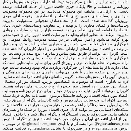
ادامه دارد و در این راستا نیز مرکز پژوهش‌ها، انتشارات، مرکز همایش‌ها در کنار
روزنامه و هفته‌نامه و حالا پایگاه خبری «اقتصادنیوز» از جمله اقدامات توسعه
بخشی به ارکان‌های مختلف این مجموعه می‌باشد. در این مجموعه مسئولیت
سردبیری وب‌سایت‌های خبری دنیای اقتصاد و اقتصادنیوز برعهده آقای مهدی
نوروزیان گذاشته شده است. آقای محمدصادق نخجوانی مسئولیت مدیریت
وب‌سایت‌ها و فضای مجازی را برعهده دارد. معاونت وبسایت‌های خبری دنیای
اقتصاد را فاطمه استیری انجام می‌دهد. توسعه بازار را زینب سادات میرهادی
مدیریت می‌کند. به منظور انجام وظایف دبیر سایت اقتصاد نیوز از توان حمید متقی
بهره گرفته می‌شود و امیر اشراقی نیز در سمت مدیریت روابط عمومی این
خبرگزاری مشغول فعالیت می‌باشد. برای برقراری تماس با هر بخش و مسئول
مربوطه در اقتصاد نیوز راه‌های ارتباطی مختلفی در اختیار کاربران گذاشته شده
است. کاربران می‌توانند از طریق تلفن تماس و نمابرهای درج شده در وبسایت این
خبرگزاری با بخش مدنظر ارتباط برقرار کنند. از دیگر خدماتی که در اقتصاد نیوز
ارائه می‌شود، انجام تبلیغات بنری و رپورتاژ آگهی برای سایر سایت‌هایی است که
تمایل دارند تا از پتانسیل‌های این خبرگزاری پربازدید برای بهبود وضعیت سایت خود
بهره ببرند. در صفحه تماس با شما می‌توانید، راه‌های تماس برای هماهنگی و
پذیرش آگهی را در بخش‌های مختلف گروه رسانه‌ای دنیای اقتصاد را مشاهده نمایید.
لازم به یادآوری است که موضوعات اقتصادنیوز بورس، اقتصاد نیوز ارز دیجیتال،
اقتصاد نیوز قیمت ارز، اقتصاد نیوز خودرو از پربازدیدترین های روزانه هستند.
کاربران می‌توانند آگهی، تبلیغات و رپورتاژ خود را برای درج در روزنامه و وبسایت
اقتصاد نیوز، دنیای اقتصاد، روزنامه فایننشال تریبیون، هفته نامه تجارت فردا، شبکه
اینترنتی اکوایران، وب سایت دنیای بورس و کلیه کانال‌های تلگرام از طریق تلفن،
فکس، ایمیل و حساب تلگرام اعلام شده در اختیار مدیریت قرار دهند. علاقمندان به
شبکه‎‌های اجتماعی نیز می‌توانند کانال خبری اقتصاد نیوز را در شبکه‌ها و بسترهای
مختلف مانند: فیس‌بوک، توییتر، اینستاگرام و تلگرام دنبال کنند و با دانلود اقتصاد
نیوز از
اخبار اقتصادی ایران
و جهان باخبر شوند. اقتصاد نیوز در تلگرام با آدرس
eghtesadnews_com@ در اینستاگرام با آیدی eghtesadnews_com@ در توییتر با
آدرس eghtesadnews@ و در فیس‌بوک با نشانی eghtesadnews فعالیت می‌کند.