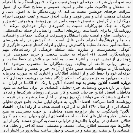
رسانه و اصول شرافت حرفه ای خویش تبعیت می‌کند. ۷- روزنامه‌نگار ما با احترام
به استقلال و حاکمیت ملی، نظم و امنیت عمومی و مصالح همگانی از اصول
شرافت حرفه‌ای خویشتن تبعیت می‌کند. ۸- روزنامه‌نگار ما به اصول دینی و
معتقدات مذهبی، آداب و سنن قومی و ملی، اخلاق حسنه و عفت عمومی احترام
می‌گذارد و از گرایش به تبعیض خصومت آمیز در این زمینه‌ها و همچنین تشویق و
تحریک به جنگ تجاوزکارانه نسبت به کشورهای دیگر خودداری می‌کند. ۹-
روزنامه‌نگار ما برای پاسداشت ارزش‌های اسلامی و انسانی از جمله عدالت‌طلبی،
آزادیخواهی، صلح و امنیت بشر، استقلال و پیشرفت فرهنگی، اجتماعی و اقتصادی
ملت‌ها و فرهنگ‌ها، احترام خاص قائل است. ۱۰- کوشش در راه همزیستی
مسالمت‌آمیز ملت‌ها، مقابله با گسترش وسایل و ادوات کشتار جمعی، جلوگیری از
آلودگی محیط‌زیست و مبارزه علیه سلطه فرهنگی از رسالت‌های مهم
روزنامه‌نگاری است. ۱۱- احترام به حیثیت شخصی و حریم خصوصی افراد،
خودداری از توهین، تهمت و افتراء نسبت به اشخاص و تلاش در حفظ سلامت و
آرامش روانی جامعه از وظایف روزنامه‌نگاران ما محسوب می‌شود. ۱۲-
روزنامه‌نگار ما موظف است ضمن دفاع از آزادی خبر و تفسیر و انتقاد، اسرار
حرفه‌ای خود را حفظ کند و از افشای اطلاعات و اخباری که به صورت محرمانه
به‌دست می‌آورد به جز مواردی که با حکم دادگاه مشخص می‌شود، خودداری کند.
درباره اقتصاد آنلاین بیشتر بدانید:
اقتصاد آنلاین با رنک ۳۰ الکسا در ایران، به
عنوان پر بازدیدترین وب‌سایت خبری-تحلیلی اقتصادی در ایران شناخته می‌شود.
مخاطبان اقتصاد آنلاین صاحبان کسب و کار، مدیران، روسای شرکت‌ها و فعالان
اقتصادی هستند که می‌خواهند یک روز زودتر از اخبار مطلع شوند و در نتیجه به
روزنامه‌ها اکتفا نمی‌کنند. اقتصاد آنلاین، به عنوان اولین سایت جامع خبری-تحلیلی
اقتصاد ایران از سال ۱۳۹۰ آغاز به کار کرده است. هدف ما از راه اندازی "
اقتصاد
آنلاین
" پاسخگویی به نیاز برآورده نشده مخاطبان در جهت دسترسی به منبع
مطمئن اخبار و تحلیل های لحظه به لحظه اقتصادی ایران و جهان است. هم اکنون
فعالان اقتصادی در ایران با چالش‌های فراوانی دست به گریبان هستند. یکی از این
چالش‌ها نبود سیستم اطلاع رسانی مستقل و مطمئنی است که اخبار و تحلیل های
اقتصادی را در هفت روز هفته و در بیست و چهار ساعت شبانه‌روز در اختیار آنان