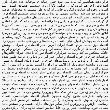
قرار دهد. همانطور که می‌دانیم، نبود چنین رسانه‌ای موجبات عدم تحرک بازار
اطلاعات را فراهم آورده که از عوامل ناکارایی در سیستم اقتصادی است. امید
است با وجود این سایت و امکانات جانبی آن که به طور مستمر به مخاطبان عرضه
و معرفی خواهند شد، بتوانیم سهمی در پویایی هرچه بیشتر سیستم اقتصادی در
ایران داشته باشیم. البته در این مسیر توجه به سیاست های دولتی و در امان ماندن
از گرداب سیاست گذاری‌های متزلزل و خلق‌الساعه برای سرمایه گذاران و فعالان
اقتصادی ضروری است که ما سعی می کنیم با نقد و بررسی این سیاست گذاری‌ها
و روشن کردن راه پیش رو در این مسیر در کنار شما باشیم. در همین راستا، اقتصاد
آنلاین تلاش در جهت بهبود فضای سیاستگذاری عمومی و نقد و بررسی این حوزه را
از وظایف اصلی خود به شمار می‌آورد. خبرگزاری اقتصاد نیوز یک گروه رسانه‌ای
است که به پوشش اخبار دنیای اقتصاد در دسته‌ها و حوزه‌های مختلف می‌پردازد.
اقتصاد نیوز، سایت مرجع اقتصاد ایران، آخرین اخبار اقتصادی را همراه با پوشش
لحظه‌ای قیمت‌ها در بازارهای طلا، سکه، ارز و رمز ارز، مسکن، خودرو و لوازم
خانگی منعکس می‌کند. وبسایت خبرگزاری اقتصاد نیوز که با هدف جبران چالش‌ها و
نواقصات خبری در حوزه اقتصاد و سایر اخبار ایران و دنیا وارد عرضه ظهور شده
است، یکی از پربازدید ترین وبسایت‌های خبری در حوزه دنیای اقتصاد به شمار
می‌رود و توانسته است رنک 18 الکسا در ایران را کسب نماید. روزانه بیش از یک
میلیون کاربر از این مجموعه بازدید می‌کنند و اخبار پوشش داده شده توسط این
خبرگزاری را دنبال می‌کنند. اقتصاد نیوز تمامی اخبار لحظه به لحظه‌ای به همراه
مقالات تحلیلی در حوزه بورس، اخبار مسکن و شهری، اخبار خودرو، اخبار سیاسی،
اخبار بانک و بیمه، اخبار اقتصادی، اخبار تولید و تجارت، اخبار استارتاپ‌ها و اخبار طلا
و ارز شامل: اطلاعات لحظهای و بروز قیمت دلار، قیمت طلا، قیمت سکه، قیمت
یورو، قیمت بیت کوین، قیمت درهم امارات، قیمت لیر ترکیه، قیمت یوان چین،
قیمت دینار عراق، نرخ ارز، دلار، سکه، طلا و یورو را پوشش می‌دهد. در اقتصاد نیوز
می‌توانید بخش‌های متنوع دیگری همچون، الفبای اقتصاد، هواشناسی اقتصاد،
ماشین زمان، ویژه نامه، وب‌گردی را نیز مشاهده نمایید. در بخش اخبار سایر
رسانه‌ها، داغ‌ترین و بروزترین اخبار سایر حوزه‌های دارای اهمیت و پرجستجو مانند
مسائل حوزه بهداشت، اخبار روز و... قابل نمایش است. علاوه بر آن، پربازدیدترین