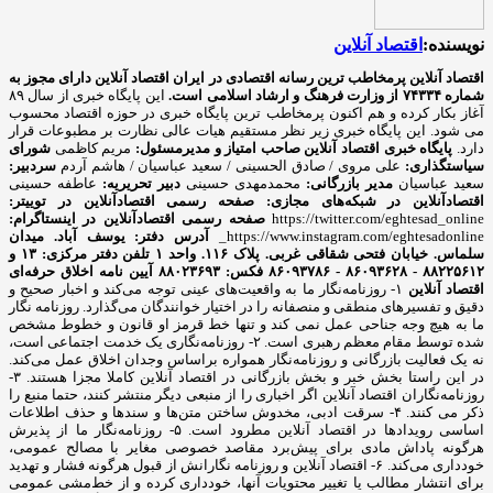
نویسنده:
اقتصاد آنلاین
اقتصاد آنلاین پرمخاطب ترین رسانه اقتصادی در ایران
اقتصاد آنلاین دارای مجوز به
شماره ۷۴۳۳۴ از وزارت فرهنگ و ارشاد اسلامی است.
این پایگاه خبری از سال ۸۹
آغاز بکار کرده و هم اکنون پرمخاطب ترین پایگاه خبری در حوزه اقتصاد محسوب
می شود. این پایگاه خبری زیر نظر مستقیم هیات عالی نظارت بر مطبوعات قرار
دارد.
پایگاه خبری اقتصاد آنلاین
صاحب امتیاز و مدیرمسئول:
مریم کاظمی
شورای
سیاستگذاری:
علی مروی / صادق الحسینی / سعید عباسیان / هاشم آردم
سردبیر:
سعید عباسیان
مدیر بازرگانی:
محمدمهدی حسینی
دبیر تحریریه:
عاطفه حسینی
اقتصادآنلاین در شبکه‌های مجازی:
صفحه رسمی اقتصادآنلاین در توییتر:
https://twitter.com/eghtesad_online
صفحه رسمی اقتصادآنلاین در اینستاگرام:
https://www.instagram.com/eghtesadonline_
آدرس دفتر: یوسف آباد. میدان
سلماس. خیابان فتحی شقاقی غربی. پلاک ۱۱۶. واحد ۱
تلفن دفتر مرکزی: ۱۳ و
۸۸۲۲۵۶۱۲ - ۸۶۰۹۳۶۲۸ - ۸۶۰۹۳۷۸۶ فکس: ۸۸۰۲۳۶۹۳
آیین نامه اخلاق حرفه‌ای
اقتصاد آنلاین
۱- روزنامه‌نگار ما به واقعیت‌های عینی توجه می‌کند و اخبار صحیح و
دقیق و تفسیرهای منطقی و منصفانه را در اختیار خوانندگان می‌گذارد. روزنامه نگار
ما به هیچ وجه جناحی عمل نمی کند و تنها خط قرمز او قانون و خطوط مشخص
شده توسط مقام معظم رهبری است. ۲- روزنامه‌نگاری یک خدمت اجتماعی است،
نه یک فعالیت بازرگانی و روزنامه‌نگار همواره براساس وجدان اخلاق عمل می‌کند.
در این راستا بخش خبر و بخش بازرگانی در اقتصاد آنلاین کاملا مجزا هستند. ۳-
روزنامه‌نگاران اقتصاد آنلاین اگر اخباری را از منبعی دیگر منتشر کنند، حتما منبع را
ذکر می کنند. ۴- سرقت ادبی، مخدوش ساختن متن‌ها و سندها و حذف اطلاعات
اساسی رویدادها در اقتصاد آنلاین مطرود است. ۵- روزنامه‌نگار ما از پذیرش
هرگونه پاداش مادی برای پیش‌برد مقاصد خصوصی مغایر با مصالح عمومی،
خودداری می‌کند. ۶- اقتصاد آنلاین و روزنامه نگارانش از قبول هرگونه فشار و تهدید
برای انتشار مطالب یا تغییر محتویات آنها، خودداری کرده و از خط‌مشی عمومی