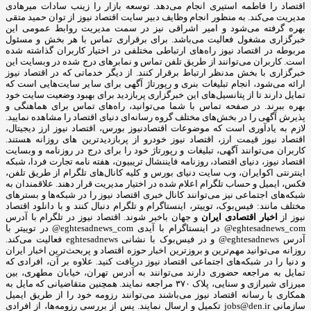
اقتصاد را فاطمه استیری انجام می‌دهد. توسعه بازار را زینب سادات میرهادی
مدیریت می‌کند. به منظور انجام وظایف دبیر سایت اقتصاد نیوز از توان حمید متقی
بهره گرفته می‌شود و امیر اشراقی نیز در سمت مدیریت روابط عمومی این
خبرگزاری مشغول فعالیت می‌باشد. برای برقراری تماس با هر بخش و مسئول
مربوطه در اقتصاد نیوز راه‌های ارتباطی مختلفی در اختیار کاربران گذاشته شده
است. کاربران می‌توانند از طریق تلفن تماس و نمابرهای درج شده در وبسایت این
خبرگزاری با بخش مدنظر ارتباط برقرار کنند. از دیگر خدماتی که در اقتصاد نیوز
ارائه می‌شود، انجام تبلیغات بنری و رپورتاژ آگهی برای سایر سایت‌هایی است که
تمایل دارند تا از پتانسیل‌های این خبرگزاری پربازدید برای بهبود وضعیت سایت خود
بهره ببرند. در صفحه تماس با شما می‌توانید، راه‌های تماس برای هماهنگی و
پذیرش آگهی را در بخش‌های مختلف گروه رسانه‌ای دنیای اقتصاد را مشاهده نمایید.
لازم به یادآوری است که موضوعات اقتصادنیوز بورس، اقتصاد نیوز ارز دیجیتال،
اقتصاد نیوز قیمت ارز، اقتصاد نیوز خودرو از پربازدیدترین های روزانه هستند.
کاربران می‌توانند آگهی، تبلیغات و رپورتاژ خود را برای درج در روزنامه و وبسایت
اقتصاد نیوز، دنیای اقتصاد، روزنامه فایننشال تریبیون، هفته نامه تجارت فردا، شبکه
اینترنتی اکوایران، وب سایت دنیای بورس و کلیه کانال‌های تلگرام از طریق تلفن،
فکس، ایمیل و حساب تلگرام اعلام شده در اختیار مدیریت قرار دهند. علاقمندان به
شبکه‎‌های اجتماعی نیز می‌توانند کانال خبری اقتصاد نیوز را در شبکه‌ها و بسترهای
مختلف مانند: فیس‌بوک، توییتر، اینستاگرام و تلگرام دنبال کنند و با دانلود اقتصاد
نیوز از
اخبار اقتصادی ایران
و جهان باخبر شوند. اقتصاد نیوز در تلگرام با آدرس
eghtesadnews_com@ در اینستاگرام با آیدی eghtesadnews_com@ در توییتر با
آدرس eghtesadnews@ و در فیس‌بوک با نشانی eghtesadnews فعالیت می‌کند.
روزانه می‌توانید مهم‌ترین و بروزترین اخبار حوزه اقتصاد و پربحث‌ترین اخبار ایران
و دنیا را در شبکه‌های اجتماعی اقتصاد نیوز دریافت کنید. علاوه بر آن، افرادی که
تمایل به مراجعه حضوری دارند می‌توانند به آدرس تهران، خیابان مطهری، بین
میرزای شیرازی و سنایی، پلاک ۳۷۰ مراجعه نمایند. همچنین متقاضیانی که مایل به
همکاری با رسانه‌ اقتصاد نیوز می‌باشند می‌توانند رزومه خود را از طریق ایمیل
سازمانی jobs@den.ir تکمیل و ارسال نمایند. پس از بررسی رزومه‌ها، از افرادی