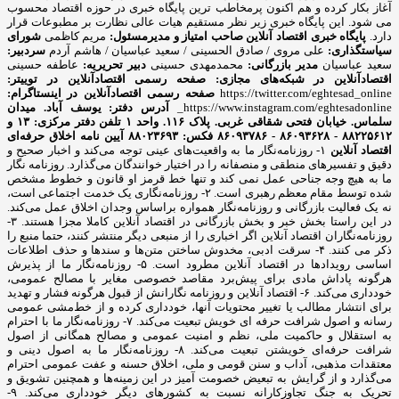
آغاز بکار کرده و هم اکنون پرمخاطب ترین پایگاه خبری در حوزه اقتصاد محسوب
می شود. این پایگاه خبری زیر نظر مستقیم هیات عالی نظارت بر مطبوعات قرار
دارد.
پایگاه خبری اقتصاد آنلاین
صاحب امتیاز و مدیرمسئول:
مریم کاظمی
شورای
سیاستگذاری:
علی مروی / صادق الحسینی / سعید عباسیان / هاشم آردم
سردبیر:
سعید عباسیان
مدیر بازرگانی:
محمدمهدی حسینی
دبیر تحریریه:
عاطفه حسینی
اقتصادآنلاین در شبکه‌های مجازی:
صفحه رسمی اقتصادآنلاین در توییتر:
https://twitter.com/eghtesad_online
صفحه رسمی اقتصادآنلاین در اینستاگرام:
https://www.instagram.com/eghtesadonline_
آدرس دفتر: یوسف آباد. میدان
سلماس. خیابان فتحی شقاقی غربی. پلاک ۱۱۶. واحد ۱
تلفن دفتر مرکزی: ۱۳ و
۸۸۲۲۵۶۱۲ - ۸۶۰۹۳۶۲۸ - ۸۶۰۹۳۷۸۶ فکس: ۸۸۰۲۳۶۹۳
آیین نامه اخلاق حرفه‌ای
اقتصاد آنلاین
۱- روزنامه‌نگار ما به واقعیت‌های عینی توجه می‌کند و اخبار صحیح و
دقیق و تفسیرهای منطقی و منصفانه را در اختیار خوانندگان می‌گذارد. روزنامه نگار
ما به هیچ وجه جناحی عمل نمی کند و تنها خط قرمز او قانون و خطوط مشخص
شده توسط مقام معظم رهبری است. ۲- روزنامه‌نگاری یک خدمت اجتماعی است،
نه یک فعالیت بازرگانی و روزنامه‌نگار همواره براساس وجدان اخلاق عمل می‌کند.
در این راستا بخش خبر و بخش بازرگانی در اقتصاد آنلاین کاملا مجزا هستند. ۳-
روزنامه‌نگاران اقتصاد آنلاین اگر اخباری را از منبعی دیگر منتشر کنند، حتما منبع را
ذکر می کنند. ۴- سرقت ادبی، مخدوش ساختن متن‌ها و سندها و حذف اطلاعات
اساسی رویدادها در اقتصاد آنلاین مطرود است. ۵- روزنامه‌نگار ما از پذیرش
هرگونه پاداش مادی برای پیش‌برد مقاصد خصوصی مغایر با مصالح عمومی،
خودداری می‌کند. ۶- اقتصاد آنلاین و روزنامه نگارانش از قبول هرگونه فشار و تهدید
برای انتشار مطالب یا تغییر محتویات آنها، خودداری کرده و از خط‌مشی عمومی
رسانه و اصول شرافت حرفه ای خویش تبعیت می‌کند. ۷- روزنامه‌نگار ما با احترام
به استقلال و حاکمیت ملی، نظم و امنیت عمومی و مصالح همگانی از اصول
شرافت حرفه‌ای خویشتن تبعیت می‌کند. ۸- روزنامه‌نگار ما به اصول دینی و
معتقدات مذهبی، آداب و سنن قومی و ملی، اخلاق حسنه و عفت عمومی احترام
می‌گذارد و از گرایش به تبعیض خصومت آمیز در این زمینه‌ها و همچنین تشویق و
تحریک به جنگ تجاوزکارانه نسبت به کشورهای دیگر خودداری می‌کند. ۹-