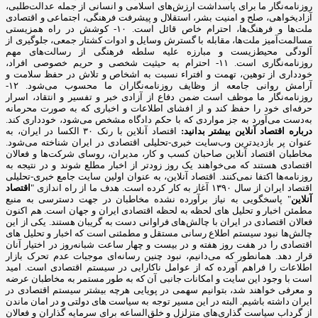
روزنامه‌نگار ما برای پاسداشت ارزش‌های اسلامی و انسانی از جمله عدالت‌طلبی،
آزادیخواهی، صلح و امنیت بشر، استقلال و پیشرفت فرهنگی، اجتماعی و اقتصادی
ملت‌ها و فرهنگ‌ها، احترام خاص قائل است. ۱۰- کوشش در راه همزیستی
مسالمت‌آمیز ملت‌ها، مقابله با گسترش وسایل و ادوات کشتار جمعی، جلوگیری از
آلودگی محیط‌زیست و مبارزه علیه سلطه فرهنگی از رسالت‌های مهم
روزنامه‌نگاری است. ۱۱- احترام به حیثیت شخصی و حریم خصوصی افراد،
خودداری از توهین، تهمت و افتراء نسبت به اشخاص و تلاش در حفظ سلامت و
آرامش روانی جامعه از وظایف روزنامه‌نگاران ما محسوب می‌شود. ۱۲-
روزنامه‌نگار ما موظف است ضمن دفاع از آزادی خبر و تفسیر و انتقاد، اسرار
حرفه‌ای خود را حفظ کند و از افشای اطلاعات و اخباری که به صورت محرمانه
به‌دست می‌آورد به جز مواردی که با حکم دادگاه مشخص می‌شود، خودداری کند.
درباره اقتصاد آنلاین بیشتر بدانید:
اقتصاد آنلاین با رنک ۳۰ الکسا در ایران، به
عنوان پر بازدیدترین وب‌سایت خبری-تحلیلی اقتصادی در ایران شناخته می‌شود.
مخاطبان اقتصاد آنلاین صاحبان کسب و کار، مدیران، روسای شرکت‌ها و فعالان
اقتصادی هستند که می‌خواهند یک روز زودتر از اخبار مطلع شوند و در نتیجه به
روزنامه‌ها اکتفا نمی‌کنند. اقتصاد آنلاین، به عنوان اولین سایت جامع خبری-تحلیلی
اقتصاد ایران از سال ۱۳۹۰ آغاز به کار کرده است. هدف ما از راه اندازی "
اقتصاد
آنلاین
" پاسخگویی به نیاز برآورده نشده مخاطبان در جهت دسترسی به منبع
مطمئن اخبار و تحلیل های لحظه به لحظه اقتصادی ایران و جهان است. هم اکنون
فعالان اقتصادی در ایران با چالش‌های فراوانی دست به گریبان هستند. یکی از این
چالش‌ها نبود سیستم اطلاع رسانی مستقل و مطمئنی است که اخبار و تحلیل های
اقتصادی را در هفت روز هفته و در بیست و چهار ساعت شبانه‌روز در اختیار آنان
قرار دهد. همانطور که می‌دانیم، نبود چنین رسانه‌ای موجبات عدم تحرک بازار
اطلاعات را فراهم آورده که از عوامل ناکارایی در سیستم اقتصادی است. امید
است با وجود این سایت و امکانات جانبی آن که به طور مستمر به مخاطبان عرضه
و معرفی خواهند شد، بتوانیم سهمی در پویایی هرچه بیشتر سیستم اقتصادی در
ایران داشته باشیم. البته در این مسیر توجه به سیاست های دولتی و در امان ماندن
از گرداب سیاست گذاری‌های متزلزل و خلق‌الساعه برای سرمایه گذاران و فعالان