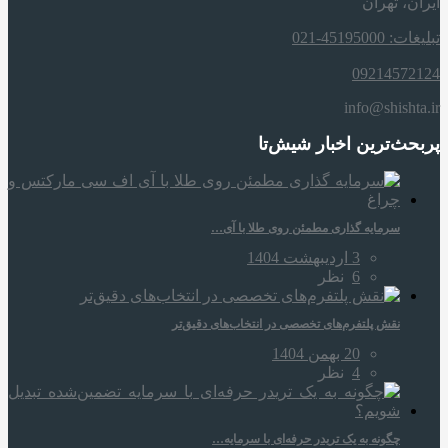
ایران، تهران
تبلیغات: 45195000-021
09214572124
info@shishta.ir
پربحث‌ترین اخبار شیش‌تا
سرمایه‌ گذاری مطمئن روی طلا با آی…
3 اردیبهشت 1404
6
نظر
نقش پلتفرم‌های تخصصی در انتخاب‌های دقیق‌تر
20 بهمن 1404
4
نظر
چگونه به یک تریدر حرفه‌ای با سرمایه…