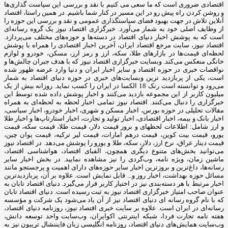
اقتصادی ضروری است که ما سعی می کنیم با نقد و بررسی این سیاست گذاری‌ها
و روشن کردن راه پیش رو در این مسیر در کنار شما باشیم. در همین راستا، اقتصاد
آنلاین تلاش در جهت بهبود فضای سیاستگذاری عمومی و نقد و بررسی این حوزه را
از وظایف اصلی خود به شمار می‌آورد. خبرگزاری اقتصاد نیوز یک گروه رسانه‌ای
است که به پوشش اخبار دنیای اقتصاد در دسته‌ها و حوزه‌های مختلف می‌پردازد.
اقتصاد نیوز، سایت مرجع اقتصاد ایران، آخرین اخبار اقتصادی را همراه با پوشش
لحظه‌ای قیمت‌ها در بازارهای طلا، سکه، ارز و رمز ارز، مسکن، خودرو و لوازم
خانگی منعکس می‌کند. وبسایت خبرگزاری اقتصاد نیوز که با هدف جبران چالش‌ها و
نواقصات خبری در حوزه اقتصاد و سایر اخبار ایران و دنیا وارد عرضه ظهور شده
است، یکی از پربازدید ترین وبسایت‌های خبری در حوزه دنیای اقتصاد به شمار
می‌رود و توانسته است رنک 18 الکسا در ایران را کسب نماید. روزانه بیش از یک
میلیون کاربر از این مجموعه بازدید می‌کنند و اخبار پوشش داده شده توسط این
خبرگزاری را دنبال می‌کنند. اقتصاد نیوز تمامی اخبار لحظه به لحظه‌ای به همراه
مقالات تحلیلی در حوزه بورس، اخبار مسکن و شهری، اخبار خودرو، اخبار سیاسی،
اخبار بانک و بیمه، اخبار اقتصادی، اخبار تولید و تجارت، اخبار استارتاپ‌ها و اخبار طلا
و ارز شامل: اطلاعات لحظهای و بروز قیمت دلار، قیمت طلا، قیمت سکه، قیمت
یورو، قیمت بیت کوین، قیمت درهم امارات، قیمت لیر ترکیه، قیمت یوان چین،
قیمت دینار عراق، نرخ ارز، دلار، سکه، طلا و یورو را پوشش می‌دهد. در اقتصاد نیوز
می‌توانید بخش‌های متنوع دیگری همچون، الفبای اقتصاد، هواشناسی اقتصاد،
ماشین زمان، ویژه نامه، وب‌گردی را نیز مشاهده نمایید. در بخش اخبار سایر
رسانه‌ها، داغ‌ترین و بروزترین اخبار سایر حوزه‌های دارای اهمیت و پرجستجو مانند
مسائل حوزه بهداشت، اخبار روز و... قابل نمایش است. علاوه بر آن، پربازدیدترین
اخبار مرتبط با هر دسته‌بندی نیز در اختیار کاربر قرار می‌گیرد. دنیای اقتصاد تابان به
عنوان صاحب امتیاز خبرگزاری اقتصاد نیوز به ثبت رسیده است. دنیای اقتصاد تابان
که با نام گروه رسانه ای دنیای اقتصاد نیز از آن یاد می‌شود یک شرکت و مؤسسه
رسانه‌ای در ایران است. علاوه بر سایت خبری اقتصاد نیوز، روزنامه دنیای اقتصاد،
هفته ‌نامه تجارت فردا، شبکه اینترنتی اکوایران، وب‌سایت واحد توسعه دانش،
وب‌سایت همایش‌های دنیای اقتصاد، روزنامه انگلیسی ‌زبان فایننشال تریبون نیز به