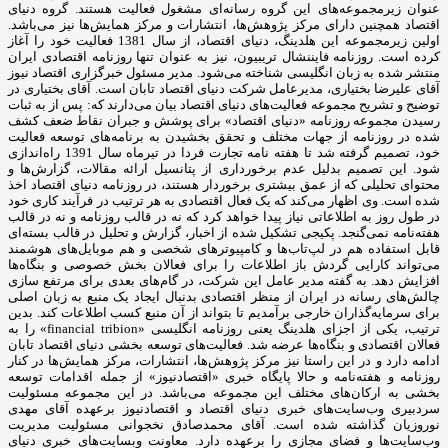
عنوان زیرمجموعه‌های این گروه رسانه‌ای مشغول فعالیت هستند. گروه دنیای
اقتصاد همچنین دارای مرکز پژوهش‌ها، انتشارات و مرکز همایش‌ها نیز می‌باشد.
اولین زیرمجموعه این هلدینگ، دنیای اقتصاد، از سال 1381 فعالیت خود را آغاز
کرده است. روزنامه فایننشال تریبیون، نیز به عنوان تنها روزنامه اقتصادی ایران
منتشر شده به زبان انگلیسی شناخته می‌شود. مدیر مسئول خبرگزاری اقتصاد نیوز
آقای علیرضا بختیاری، مدیرعامل شرکت دنیای اقتصاد تابان است. آقای بختیاری در
توضیح و تشریح مجموعه فعالیت‌های دنیای اقتصاد بیان می‌دارند که: پس از به ثبات
رسیدن مجموعه روزنامه «دنیای اقتصاد» برای پوشش و جبران نقاط ضعف کشف
شده در روزنامه از جهات مختلف و تحقق بخشیدن به برنامه‌های توسعه فعالیت
خود، تصمیم گرفته شد تا هفته نامه تجارت فردا در تیرماه سال 1391 راه‌اندازی
شود. این تصمیم بدلیل عدم برخورداری از پتانسیل ارائه مقالات، گزارش‌ها و
محتوای تحلیلی که از عمق بیشتری برخوردار هستند، در روزنامه دنیای اقتصاد اخذ
شده است. وی اظهار می‌کند که یک فعال اقتصادی به هر ترتیب در فرآیند کاری خود
در طول روز به اطلاعاتی نیاز پیدا خواهد کرد که نه در قالب روزنامه و نه در قالب
هفته‌نامه نمی‌گنجد. پکیجی تشکیل شده از اخبار، گزارش و تحلیل در قالب بسته‌ای
قابل استفاده هم در لپ‌تاب‌ها و کامپیوترهای شخصی و هم موبایل‌های هوشمند
می‌تواند کارایی گردش باز اطلاعات را برای فعالان بخش خصوصی و بنگاه‌ها
افزایش دهد. به گفته مدیر عامل این شرکت، در گام‌های بعدی برای مرتفع سازی
چالش‌های رسانه در ایران از منظر اقتصادی بدنبال ایجاد یک منبع به زبان اصلی
برای سرمایه‌گذاران خارجی برآمدیم تا بتواند از آن منبع کسب اطلاعات کند. بدین
ترتیب، یکی از اجزای هلدینگ یعنی روزنامه انگلیسی «financial tribion» را به
فعالان اقتصادی و بنگاه‌ها عرضه شد. فعالیت‌های توسعه بخشی دنیای اقتصاد تابان
ادامه دارد و در این راستا نیز مرکز پژوهش‌ها، انتشارات، مرکز همایش‌ها در کنار
روزنامه و هفته‌نامه و حالا پایگاه خبری «اقتصادنیوز» از جمله اقدامات توسعه
بخشی به ارکان‌های مختلف این مجموعه می‌باشد. در این مجموعه مسئولیت
سردبیری وب‌سایت‌های خبری دنیای اقتصاد و اقتصادنیوز برعهده آقای مهدی
نوروزیان گذاشته شده است. آقای محمدصادق نخجوانی مسئولیت مدیریت
وب‌سایت‌ها و فضای مجازی را برعهده دارد. معاونت وبسایت‌های خبری دنیای