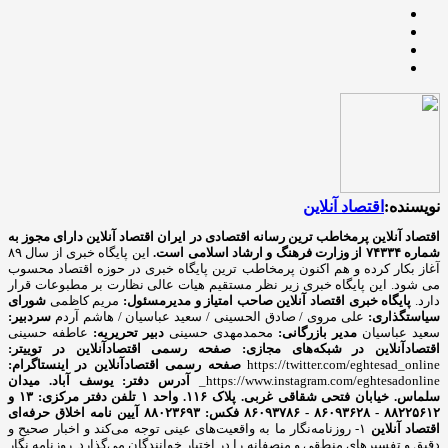
نویسنده:
اقتصاد آنلاین
اقتصاد آنلاین پرمخاطب ترین رسانه اقتصادی در ایران
اقتصاد آنلاین دارای مجوز به
شماره ۷۴۳۳۴ از وزارت فرهنگ و ارشاد اسلامی است.
این پایگاه خبری از سال ۸۹
آغاز بکار کرده و هم اکنون پرمخاطب ترین پایگاه خبری در حوزه اقتصاد محسوب
می شود. این پایگاه خبری زیر نظر مستقیم هیات عالی نظارت بر مطبوعات قرار
دارد.
پایگاه خبری اقتصاد آنلاین
صاحب امتیاز و مدیرمسئول:
مریم کاظمی
شورای
سیاستگذاری:
علی مروی / صادق الحسینی / سعید عباسیان / هاشم آردم
سردبیر:
سعید عباسیان
مدیر بازرگانی:
محمدمهدی حسینی
دبیر تحریریه:
عاطفه حسینی
اقتصادآنلاین در شبکه‌های مجازی:
صفحه رسمی اقتصادآنلاین در توییتر:
https://twitter.com/eghtesad_online
صفحه رسمی اقتصادآنلاین در اینستاگرام:
https://www.instagram.com/eghtesadonline_
آدرس دفتر: یوسف آباد. میدان
سلماس. خیابان فتحی شقاقی غربی. پلاک ۱۱۶. واحد ۱
تلفن دفتر مرکزی: ۱۳ و
۸۸۲۲۵۶۱۲ - ۸۶۰۹۳۶۲۸ - ۸۶۰۹۳۷۸۶ فکس: ۸۸۰۲۳۶۹۳
آیین نامه اخلاق حرفه‌ای
اقتصاد آنلاین
۱- روزنامه‌نگار ما به واقعیت‌های عینی توجه می‌کند و اخبار صحیح و
دقیق و تفسیرهای منطقی و منصفانه را در اختیار خوانندگان می‌گذارد. روزنامه نگار