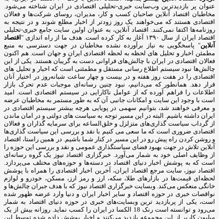
عنوان پر بازدیدترین وب‌سایت خبری-تحلیلی اقتصادی در ایران شناخته می‌شود.
مخاطبان اقتصاد آنلاین صاحبان کسب و کار، مدیران، روسای شرکت‌ها و فعالان
اقتصادی هستند که می‌خواهند یک روز زودتر از اخبار مطلع شوند و در نتیجه به
روزنامه‌ها اکتفا نمی‌کنند. اقتصاد آنلاین، به عنوان اولین سایت جامع خبری-تحلیلی
اقتصاد ایران از سال ۱۳۹۰ آغاز به کار کرده است. هدف ما از راه اندازی "
اقتصاد
آنلاین
" پاسخگویی به نیاز برآورده نشده مخاطبان در جهت دسترسی به منبع
مطمئن اخبار و تحلیل های لحظه به لحظه اقتصادی ایران و جهان است. هم اکنون
فعالان اقتصادی در ایران با چالش‌های فراوانی دست به گریبان هستند. یکی از این
چالش‌ها نبود سیستم اطلاع رسانی مستقل و مطمئنی است که اخبار و تحلیل های
اقتصادی را در هفت روز هفته و در بیست و چهار ساعت شبانه‌روز در اختیار آنان
قرار دهد. همانطور که می‌دانیم، نبود چنین رسانه‌ای موجبات عدم تحرک بازار
اطلاعات را فراهم آورده که از عوامل ناکارایی در سیستم اقتصادی است. امید
است با وجود این سایت و امکانات جانبی آن که به طور مستمر به مخاطبان عرضه
و معرفی خواهند شد، بتوانیم سهمی در پویایی هرچه بیشتر سیستم اقتصادی در
ایران داشته باشیم. البته در این مسیر توجه به سیاست های دولتی و در امان ماندن
از گرداب سیاست گذاری‌های متزلزل و خلق‌الساعه برای سرمایه گذاران و فعالان
اقتصادی ضروری است که ما سعی می کنیم با نقد و بررسی این سیاست گذاری‌ها
و روشن کردن راه پیش رو در این مسیر در کنار شما باشیم. در همین راستا، اقتصاد
آنلاین تلاش در جهت بهبود فضای سیاستگذاری عمومی و نقد و بررسی این حوزه را
از وظایف اصلی خود به شمار می‌آورد. خبرگزاری اقتصاد نیوز یک گروه رسانه‌ای
است که به پوشش اخبار دنیای اقتصاد در دسته‌ها و حوزه‌های مختلف می‌پردازد.
اقتصاد نیوز، سایت مرجع اقتصاد ایران، آخرین اخبار اقتصادی را همراه با پوشش
لحظه‌ای قیمت‌ها در بازارهای طلا، سکه، ارز و رمز ارز، مسکن، خودرو و لوازم
خانگی منعکس می‌کند. وبسایت خبرگزاری اقتصاد نیوز که با هدف جبران چالش‌ها و
نواقصات خبری در حوزه اقتصاد و سایر اخبار ایران و دنیا وارد عرضه ظهور شده
است، یکی از پربازدید ترین وبسایت‌های خبری در حوزه دنیای اقتصاد به شمار
می‌رود و توانسته است رنک 18 الکسا در ایران را کسب نماید. روزانه بیش از یک
میلیون کاربر از این مجموعه بازدید می‌کنند و اخبار پوشش داده شده توسط این