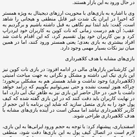
در حال ورود به این بازار هستند.
وی با اشاره به بازی‌های با محوریت ارزهای دیجیتال به ویژه همستر
که اخیرا در ایران یک شدت غیر قابل منطقی و هیجانی را شاهد
است، گفت: باید ابتدا نیم نگاهی به قبل داشته باشیم و برگردیم به
عقب؛ آن هم درست زمانی که نات کوین به کاربران خود ایردراپ
کرد و بین کاربران خود پول تقسیم کرد، که این اقدام باعث شد
افراد بیشتری به بازی بعدی؛ یعنی همستر ورود کنند، اما در همین
میان نیز نکات بسیار مهمی وجود دارد.
بازی‌های مشابه با هدف کلاهبرداری
این کارشناس بازارهای مالی در ادامه افزود: در بازی نات کوین نیز
این بازی تیک آبی داشته و مشکل و نگرانی به جهت مباحث امنیتی
(کلاهبرداری) وجود نداشت و شاید همستر هم به مشکلی برنخورد؛
چراکه هنوز لیست نشده و حتی نمی‌توانیم بگوییم که درآمد خواهد
داشت یا خیر، در حال حاضر این بازی نیز به ظاهر تیک آبی دارد، اما
در نهایت کاربران باید دقت کنند که در این بازی گفته شده که کیف
پول خود را به بازی متصل سازید که شاید این برنامه با این حجم از
کاربر کلاهبرداری نباشد اما ممکن است در آینده بازی‌های مشابه با
هدف کلاهبرداری طراحی شوند.
اسفندیاری، پیشنهاد کرد: با توجه به حجم ورود ایرانی‌ها به این بازی،
لازم است در اتصال کیف پول به این بازی‌ها دقت شود، منطقی