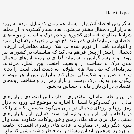
Rate this post
به گزارش اقتصاد آنلاین از ایسنا، هم زمان که تمایل مردم به ورود
به بازار ارز دیجیتال بیشتر می‌شود، ابعاد بسیار گسترده‌ای از جمله،
شرایط متفاوت اقتصادی کشورها و عدم درک مناسب از مولفه‌های
اقتصادی سرمایه‌گذاری که باعث کج فهمی و تعریف یکسان از سود
و التهابات ناشی از تورم شده بی شک زمینه مخاطرات ارزهای
دیجیتال را بیش از پیش فراهم می کند که متاسفانه در کشور ما نیز
روند رو به رشد گرایش به سرمایه گذاری در زمینه ارزهای دیجیتال
بدون درک و شناخت از واقعیت اقتصاد بین الملل، می‌تواند،
سرمایه‌ای که طی سال‌های طولانی به دست آمده است را بجای
سود به ضرر و ورشکستگی تبدیل کند. بنابراین بیش از هر موضوع
دیگری نیاز به یک درک درست از بازار رمز ارز و شناخت روندهای
اقتصادی در این بازار مالی، احساس می‌شود.
در این رابطه، ساسان اسفندیاری – کارشناس اقتصادی و بازارهای
مالی – در گفت‌وگو با ایسنا، با اشاره به موضوع تب ورود به بازار
رمز ارزها و ارزهای دیجیتال در ایران می‌گوید: نخستین نکته‌ای را که
در رابطه با این بازار باید بدانیم این است که این بازار با بازارهای
سنتی داخل ایران مانند ملک، زمین و خودرو کاملا متفاوت است و از
سوی دیگر رفتاری متفاوت با عادت های رفتاری اقتصادی جامعه
ایران دارد. همچنین باید این مسئله را به خاطر داشته باشیم که ما در