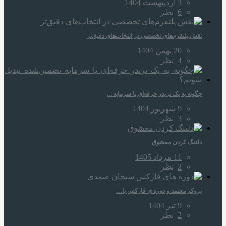
3 اردیبهشت 1404
6
نظر
نقش پلتفرم‌های تخصصی در انتخاب‌های دقیق‌تر
20 بهمن 1404
4
نظر
چگونه به یک تریدر حرفه‌ای با سرمایه…
9 شهریور 1404
3
نظر
دلتنگ کردن معشوق
11 مرداد 1405
2
نظر
بروکر معتمد و دوره‌ ی فارکس با…
9 تیر 1404
2
نظر