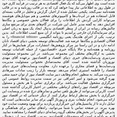
شده است. وی اظهار می‌کند که یک فعال اقتصادی به هر ترتیب در فرآیند کاری خود
در طول روز به اطلاعاتی نیاز پیدا خواهد کرد که نه در قالب روزنامه و نه در قالب
هفته‌نامه نمی‌گنجد. پکیجی تشکیل شده از اخبار، گزارش و تحلیل در قالب بسته‌ای
قابل استفاده هم در لپ‌تاب‌ها و کامپیوترهای شخصی و هم موبایل‌های هوشمند
می‌تواند کارایی گردش باز اطلاعات را برای فعالان بخش خصوصی و بنگاه‌ها
افزایش دهد. به گفته مدیر عامل این شرکت، در گام‌های بعدی برای مرتفع سازی
چالش‌های رسانه در ایران از منظر اقتصادی بدنبال ایجاد یک منبع به زبان اصلی
برای سرمایه‌گذاران خارجی برآمدیم تا بتواند از آن منبع کسب اطلاعات کند. بدین
ترتیب، یکی از اجزای هلدینگ یعنی روزنامه انگلیسی «financial tribion» را به
فعالان اقتصادی و بنگاه‌ها عرضه شد. فعالیت‌های توسعه بخشی دنیای اقتصاد تابان
ادامه دارد و در این راستا نیز مرکز پژوهش‌ها، انتشارات، مرکز همایش‌ها در کنار
روزنامه و هفته‌نامه و حالا پایگاه خبری «اقتصادنیوز» از جمله اقدامات توسعه
بخشی به ارکان‌های مختلف این مجموعه می‌باشد. در این مجموعه مسئولیت
سردبیری وب‌سایت‌های خبری دنیای اقتصاد و اقتصادنیوز برعهده آقای مهدی
نوروزیان گذاشته شده است. آقای محمدصادق نخجوانی مسئولیت مدیریت
وب‌سایت‌ها و فضای مجازی را برعهده دارد. معاونت وبسایت‌های خبری دنیای
اقتصاد را فاطمه استیری انجام می‌دهد. توسعه بازار را زینب سادات میرهادی
مدیریت می‌کند. به منظور انجام وظایف دبیر سایت اقتصاد نیوز از توان حمید متقی
بهره گرفته می‌شود و امیر اشراقی نیز در سمت مدیریت روابط عمومی این
خبرگزاری مشغول فعالیت می‌باشد. برای برقراری تماس با هر بخش و مسئول
مربوطه در اقتصاد نیوز راه‌های ارتباطی مختلفی در اختیار کاربران گذاشته شده
است. کاربران می‌توانند از طریق تلفن تماس و نمابرهای درج شده در وبسایت این
خبرگزاری با بخش مدنظر ارتباط برقرار کنند. از دیگر خدماتی که در اقتصاد نیوز
ارائه می‌شود، انجام تبلیغات بنری و رپورتاژ آگهی برای سایر سایت‌هایی است که
تمایل دارند تا از پتانسیل‌های این خبرگزاری پربازدید برای بهبود وضعیت سایت خود
بهره ببرند. در صفحه تماس با شما می‌توانید، راه‌های تماس برای هماهنگی و
پذیرش آگهی را در بخش‌های مختلف گروه رسانه‌ای دنیای اقتصاد را مشاهده نمایید.
لازم به یادآوری است که موضوعات اقتصادنیوز بورس، اقتصاد نیوز ارز دیجیتال،