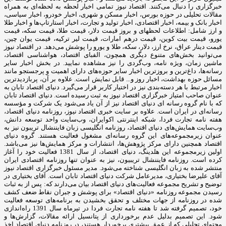
خبرگزاری را دنبال می‌کنند. اقتصاد نیوز تمامی اخبار لحظه به لحظه‌ای به همراه
مقالات تحلیلی در حوزه بورس، اخبار مسکن و شهری، اخبار خودرو، اخبار سیاسی،
اخبار بانک و بیمه، اخبار اقتصادی، اخبار تولید و تجارت، اخبار استارتاپ‌ها و اخبار طلا
و ارز شامل: اطلاعات لحظهای و بروز قیمت دلار، قیمت طلا، قیمت سکه، قیمت
یورو، قیمت بیت کوین، قیمت درهم امارات، قیمت لیر ترکیه، قیمت یوان چین،
قیمت دینار عراق، نرخ ارز، دلار، سکه، طلا و یورو را پوشش می‌دهد. در اقتصاد نیوز
می‌توانید بخش‌های متنوع دیگری همچون، الفبای اقتصاد، هواشناسی اقتصاد،
ماشین زمان، ویژه نامه، وب‌گردی را نیز مشاهده نمایید. در بخش اخبار سایر
رسانه‌ها، داغ‌ترین و بروزترین اخبار سایر حوزه‌های دارای اهمیت و پرجستجو مانند
مسائل حوزه بهداشت، اخبار روز و... قابل نمایش است. علاوه بر آن، پربازدیدترین
اخبار مرتبط با هر دسته‌بندی نیز در اختیار کاربر قرار می‌گیرد. دنیای اقتصاد تابان به
عنوان صاحب امتیاز خبرگزاری اقتصاد نیوز به ثبت رسیده است. دنیای اقتصاد تابان
که با نام گروه رسانه ای دنیای اقتصاد نیز از آن یاد می‌شود یک شرکت و مؤسسه
رسانه‌ای در ایران است. علاوه بر سایت خبری اقتصاد نیوز، روزنامه دنیای اقتصاد،
هفته ‌نامه تجارت فردا، شبکه اینترنتی اکوایران، وب‌سایت واحد توسعه دانش،
وب‌سایت همایش‌های دنیای اقتصاد، روزنامه انگلیسی ‌زبان فایننشال تریبون نیز به
عنوان زیرمجموعه‌های این گروه رسانه‌ای مشغول فعالیت هستند. گروه دنیای
اقتصاد همچنین دارای مرکز پژوهش‌ها، انتشارات و مرکز همایش‌ها نیز می‌باشد.
اولین زیرمجموعه این هلدینگ، دنیای اقتصاد، از سال 1381 فعالیت خود را آغاز
کرده است. روزنامه فایننشال تریبیون، نیز به عنوان تنها روزنامه اقتصادی ایران
منتشر شده به زبان انگلیسی شناخته می‌شود. مدیر مسئول خبرگزاری اقتصاد نیوز
آقای علیرضا بختیاری، مدیرعامل شرکت دنیای اقتصاد تابان است. آقای بختیاری در
توضیح و تشریح مجموعه فعالیت‌های دنیای اقتصاد بیان می‌دارند که: پس از به ثبات
رسیدن مجموعه روزنامه «دنیای اقتصاد» برای پوشش و جبران نقاط ضعف کشف
شده در روزنامه از جهات مختلف و تحقق بخشیدن به برنامه‌های توسعه فعالیت
خود، تصمیم گرفته شد تا هفته نامه تجارت فردا در تیرماه سال 1391 راه‌اندازی
شود. این تصمیم بدلیل عدم برخورداری از پتانسیل ارائه مقالات، گزارش‌ها و
محتوای تحلیلی که از عمق بیشتری برخوردار هستند، در روزنامه دنیای اقتصاد اخذ