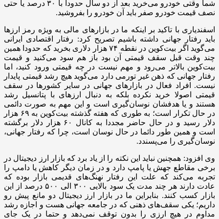
شما وقتی خودرو می‌خرید بعد از دو سال حدودا با ۳۰ درصد یا حتی
نصف قیمت خودرو صفر باید آن خودرو را بفروشید.
اسفندیاری با تاکید بر اینکه ما در بازارهای مالی به ویژه رمز ارزها
باید رفتار جهانی داشته باشیم تصریح کرد: رفتار اقتصادی ایرانی
می‌گوید اگر بیت‌کوین در نقطه ۷۴ هزار دلاری بخرید که حدودا همین
چند وقت قبل سقف قیمتی آن بود باز هم سود می‌کنید و قیمت
بیت‌کوین بالاتر می‌رود و مهم نیست در چه قیمتی ورود کنید، اما
رفتار جهانی که ذهن غیر تورمی دارد می‌گوید هیچ رشد قیمتی پایدار
نیست. افراد فعال در بازارهای جهانی در سایر کشورها در سقف
قیمتی اصولا خرید نکرده بلکه به دنبال ارزهای با پتانسیل رشد
هستند و یا هدفشان نوسان‌گیری است و این مهم به صورت دائمی
در حال تکرار است؛ به طوری که هفته گذشته بیت‌کوین به ۶۹ هزار
دلار رسید و در حال حاضر مجددا به کانال ۶۰ هزار دلار برگشته
است و همین طور دائما در حال نوسان است، چرا که رفتار جهانی،
نوسان‌گیری را می‌پسندد.
وی افزود: همچنین نباید این نکته را از یاد برد که بازار ارز دیجیتال در
برخی مقاطع جهش یا پامپ دارد و در زمان دیگر کاهش یا دامپ را
تجربه می‌کند که علت این رفتار نهنگ‌های قدیمی بازار بوده که
عادت دارند هر چند مدت یک سود بالایی ۳۰۰ الی ۵۰۰ درصد از این
بازار کسب کنند. بنابراین ما در بازار ارز دیجیتال دو مانع پیش رو
داریم؛ یکی سقف‌های ذهنی که در جامعه‌ جهانی هست و اجازه رشد
مداوم در هیچ ارزی را بدون توقف نمی‌دهد و حتما در یک جای