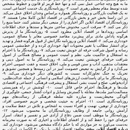
ما به هیچ وجه جناحی عمل نمی کند و تنها خط قرمز او قانون و خطوط مشخص
شده توسط مقام معظم رهبری است. ۲- روزنامه‌نگاری یک خدمت اجتماعی است،
نه یک فعالیت بازرگانی و روزنامه‌نگار همواره براساس وجدان اخلاق عمل می‌کند.
در این راستا بخش خبر و بخش بازرگانی در اقتصاد آنلاین کاملا مجزا هستند. ۳-
روزنامه‌نگاران اقتصاد آنلاین اگر اخباری را از منبعی دیگر منتشر کنند، حتما منبع را
ذکر می کنند. ۴- سرقت ادبی، مخدوش ساختن متن‌ها و سندها و حذف اطلاعات
اساسی رویدادها در اقتصاد آنلاین مطرود است. ۵- روزنامه‌نگار ما از پذیرش
هرگونه پاداش مادی برای پیش‌برد مقاصد خصوصی مغایر با مصالح عمومی،
خودداری می‌کند. ۶- اقتصاد آنلاین و روزنامه نگارانش از قبول هرگونه فشار و تهدید
برای انتشار مطالب یا تغییر محتویات آنها، خودداری کرده و از خط‌مشی عمومی
رسانه و اصول شرافت حرفه ای خویش تبعیت می‌کند. ۷- روزنامه‌نگار ما با احترام
به استقلال و حاکمیت ملی، نظم و امنیت عمومی و مصالح همگانی از اصول
شرافت حرفه‌ای خویشتن تبعیت می‌کند. ۸- روزنامه‌نگار ما به اصول دینی و
معتقدات مذهبی، آداب و سنن قومی و ملی، اخلاق حسنه و عفت عمومی احترام
می‌گذارد و از گرایش به تبعیض خصومت آمیز در این زمینه‌ها و همچنین تشویق و
تحریک به جنگ تجاوزکارانه نسبت به کشورهای دیگر خودداری می‌کند. ۹-
روزنامه‌نگار ما برای پاسداشت ارزش‌های اسلامی و انسانی از جمله عدالت‌طلبی،
آزادیخواهی، صلح و امنیت بشر، استقلال و پیشرفت فرهنگی، اجتماعی و اقتصادی
ملت‌ها و فرهنگ‌ها، احترام خاص قائل است. ۱۰- کوشش در راه همزیستی
مسالمت‌آمیز ملت‌ها، مقابله با گسترش وسایل و ادوات کشتار جمعی، جلوگیری از
آلودگی محیط‌زیست و مبارزه علیه سلطه فرهنگی از رسالت‌های مهم
روزنامه‌نگاری است. ۱۱- احترام به حیثیت شخصی و حریم خصوصی افراد،
خودداری از توهین، تهمت و افتراء نسبت به اشخاص و تلاش در حفظ سلامت و
آرامش روانی جامعه از وظایف روزنامه‌نگاران ما محسوب می‌شود. ۱۲-
روزنامه‌نگار ما موظف است ضمن دفاع از آزادی خبر و تفسیر و انتقاد، اسرار
حرفه‌ای خود را حفظ کند و از افشای اطلاعات و اخباری که به صورت محرمانه
به‌دست می‌آورد به جز مواردی که با حکم دادگاه مشخص می‌شود، خودداری کند.
درباره اقتصاد آنلاین بیشتر بدانید:
اقتصاد آنلاین با رنک ۳۰ الکسا در ایران، به