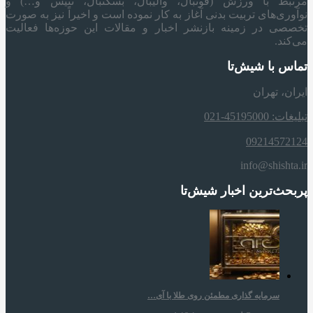
مرتبط با ورزش (فوتبال، والیبال، بسکتبال، تنیس و…) و
نوآوری‌های تربیت بدنی آغاز به کار نموده است و اخیراً نیز به صورت
تخصصی در زمینه بازنشر اخبار و مقالات این حوزه‌ها فعالیت
می‌کند.
تماس با شیش‌تا
ایران، تهران
تبلیغات: 45195000-021
09214572124
info@shishta.ir
پربحث‌ترین اخبار شیش‌تا
سرمایه‌ گذاری مطمئن روی طلا با آی…