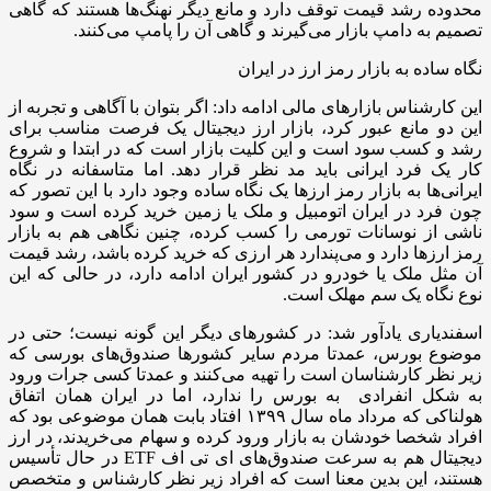
محدوده رشد قیمت توقف دارد و مانع دیگر نهنگ‌ها هستند که گاهی
تصمیم به دامپ بازار می‌گیرند و گاهی آن را پامپ می‌کنند.
نگاه ساده به بازار رمز ارز در ایران
این کارشناس بازارهای مالی ادامه داد: اگر بتوان با آگاهی و تجربه از
این دو مانع عبور کرد، بازار ارز دیجیتال یک فرصت مناسب برای
رشد و کسب سود است و این کلیت بازار است که در ابتدا و شروع
کار یک فرد ایرانی باید مد نظر قرار دهد. اما متاسفانه در نگاه
ایرانی‌ها به بازار رمز ارزها یک نگاه ساده وجود دارد با این تصور که
چون فرد در ایران اتومبیل و ملک یا زمین خرید کرده است و سود
ناشی از نوسانات تورمی را کسب کرده، چنین نگاهی هم به بازار
رمز ارزها دارد و می‌پندارد هر ارزی که خرید کرده باشد، رشد قیمت
آن مثل ملک یا خودرو در کشور ایران ادامه دارد، در حالی که این
نوع نگاه یک سم مهلک است.
اسفندیاری یادآور شد: در کشورهای دیگر این گونه نیست؛ حتی در
موضوع بورس، عمدتا مردم سایر کشورها صندوق‌های بورسی که
زیر نظر کارشناسان است را تهیه می‌کنند و عمدتا کسی جرات ورود
به شکل انفرادی به بورس را ندارد، اما در ایران همان اتفاق
هولناکی که مرداد ماه سال ۱۳۹۹ افتاد بابت همان موضوعی بود که
افراد شخصا خودشان به بازار ورود کرده و سهام می‌خریدند، در ارز
دیجیتال هم به سرعت صندوق‌های ای تی اف ETF در حال تأسیس
هستند، این بدین معنا است که افراد زیر نظر کارشناس و متخصص