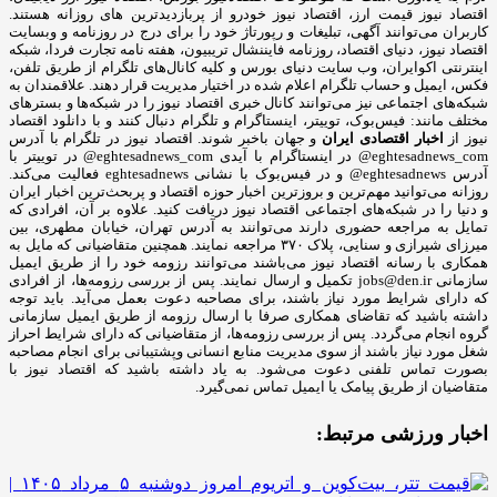
اقتصاد نیوز قیمت ارز، اقتصاد نیوز خودرو از پربازدیدترین های روزانه هستند.
کاربران می‌توانند آگهی، تبلیغات و رپورتاژ خود را برای درج در روزنامه و وبسایت
اقتصاد نیوز، دنیای اقتصاد، روزنامه فایننشال تریبیون، هفته نامه تجارت فردا، شبکه
اینترنتی اکوایران، وب سایت دنیای بورس و کلیه کانال‌های تلگرام از طریق تلفن،
فکس، ایمیل و حساب تلگرام اعلام شده در اختیار مدیریت قرار دهند. علاقمندان به
شبکه‎‌های اجتماعی نیز می‌توانند کانال خبری اقتصاد نیوز را در شبکه‌ها و بسترهای
مختلف مانند: فیس‌بوک، توییتر، اینستاگرام و تلگرام دنبال کنند و با دانلود اقتصاد
نیوز از
اخبار اقتصادی ایران
و جهان باخبر شوند. اقتصاد نیوز در تلگرام با آدرس
eghtesadnews_com@ در اینستاگرام با آیدی eghtesadnews_com@ در توییتر با
آدرس eghtesadnews@ و در فیس‌بوک با نشانی eghtesadnews فعالیت می‌کند.
روزانه می‌توانید مهم‌ترین و بروزترین اخبار حوزه اقتصاد و پربحث‌ترین اخبار ایران
و دنیا را در شبکه‌های اجتماعی اقتصاد نیوز دریافت کنید. علاوه بر آن، افرادی که
تمایل به مراجعه حضوری دارند می‌توانند به آدرس تهران، خیابان مطهری، بین
میرزای شیرازی و سنایی، پلاک ۳۷۰ مراجعه نمایند. همچنین متقاضیانی که مایل به
همکاری با رسانه‌ اقتصاد نیوز می‌باشند می‌توانند رزومه خود را از طریق ایمیل
سازمانی jobs@den.ir تکمیل و ارسال نمایند. پس از بررسی رزومه‌ها، از افرادی
که دارای شرایط مورد نیاز باشند، برای مصاحبه دعوت بعمل می‌آید. باید توجه
داشته باشید که تقاضای همکاری صرفا با ارسال رزومه از طریق ایمیل سازمانی
گروه انجام می‌گردد. پس از بررسی رزومه‌ها، از متقاضیانی که دارای شرایط احراز
شغل مورد نیاز باشند از سوی مدیریت منابع انسانی وپشتیبانی برای انجام مصاحبه
بصورت تماس تلفنی دعوت می‌شود. به یاد داشته باشید که اقتصاد نیوز با
متقاضیان از طریق پیامک یا ایمیل تماس نمی‌گیرد.
اخبار ورزشی مرتبط: