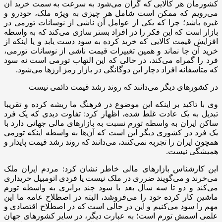
کشورمان هر کالایی که گران می‌شود به سرعت به سمت خرید آن
می‌رویم که ممکن است شامل هر چیزی به ویژه ملک، خودرو و
غیره باشد؛ چرا که یکی از عوامل آن ناشی از نوسانات تورمی در
بازار است که این فکر را در افراد بستر سازی می‌کند که به واسطه
افزایش قیمت کالایی که خرید کرده به سود دست یابد و یا اینکه از
خرید آن جا نماند و همین تغییرات قیمت ناشی از نوسانات تورمی،
فرد را گمراه می‌کند، در حالی که این التهاب تورمی است نه سود
که متاسفانه افراد دچار این دوگانگی در بازار رمز ارزها می‌شود.
در کشورهای دیگر می‌دانند که روند رشد قیمت دائمی نیست
وی با تاکید بر اینکه این موضوع در فرهنگ ما ریشه کرده و تقریبا
تبدیل به یک عادت غلط شده، اظهار کرد: تفاوت دیدی که یک فرد
ساکن ایران به واسطه تورم نسبت به بازارهای مالی جهانی دارد با
یک فرد در کشوری دیگر این است که آن‌ها به واسطه اینکه تورمی
همچون ایران را تجربه نمی‌کنند، می‌دانند که روند رشد قیمت پایدار و
همیشگی نیست.
این کارشناس بازارهای مالی خاطر نشان کرد: مردم ایران ملک
می‌خرند و می‌گویند ضرری در ملک نیست‌ یا فردی اتومبیل خریداری
می‌کند و دو تا سه سال بعد با سود چند برابری به واسطه تورم
ماشین کار کرده خود را می‌فروشد، البته در اصطلاح عامه ما این
مهم را سود می‌کنیم و این در حالی است که در اصطلاح اقتصادی و
علمی اسمش تورم است؛ به عبارت دیگر، در سایر کشورهای جهان