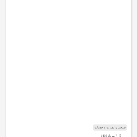
ه
ر
ی
ا
ض
د
ر
ب
ا
ر
ه
ب
ا
ب‌
ا
ل
م
ن
د
ب
صنعت و تجارت و خدمات
7 مرداد 1405