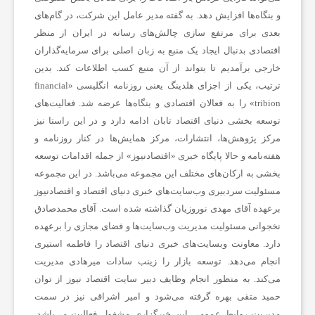
و بنگاه‌ها افزایش دهد. به گفته مدیر عامل این شرکت، در گام‌های
ی
بعدی برای مرتفع سازی چالش‌های رسانه در ایران از منظر
اقتصادی بدنبال ایجاد یک منبع به زبان اصلی برای سرمایه‌گذاران
،
خارجی برآمدیم تا بتواند از آن منبع کسب اطلاعات کند. بدین
ترتیب، یکی از اجزای هلدینگ یعنی روزنامه انگلیسی «financial
س
tribion» را به فعالان اقتصادی و بنگاه‌ها عرضه شد. فعالیت‌های
توسعه بخشی دنیای اقتصاد تابان ادامه دارد و در این راستا نیز
مرکز پژوهش‌ها، انتشارات، مرکز همایش‌ها در کنار روزنامه و
ل
هفته‌نامه و حالا پایگاه خبری «اقتصادنیوز» از جمله اقدامات توسعه
بخشی به ارکان‌های مختلف این مجموعه می‌باشد. در این مجموعه
ا
مسئولیت سردبیری وب‌سایت‌های خبری دنیای اقتصاد و اقتصادنیوز
برعهده آقای مهدی نوروزیان گذاشته شده است. آقای محمدصادق
نخجوانی مسئولیت مدیریت وب‌سایت‌ها و فضای مجازی را برعهده
م
دارد. معاونت وبسایت‌های خبری دنیای اقتصاد را فاطمه استیری
انجام می‌دهد. توسعه بازار را زینب سادات میرهادی مدیریت
ت
می‌کند. به منظور انجام وظایف دبیر سایت اقتصاد نیوز از توان
حمید متقی بهره گرفته می‌شود و امیر اشراقی نیز در سمت
ص
مدیریت روابط عمومی این خبرگزاری مشغول فعالیت می‌باشد.