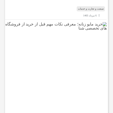
د
صنعت و تجارت و خدمات
6 مرداد 1405
خ
ر
ی
د
م
ا
ی
و
ز
ن
ا
ن
ه
؛
م
ع
ر
ف