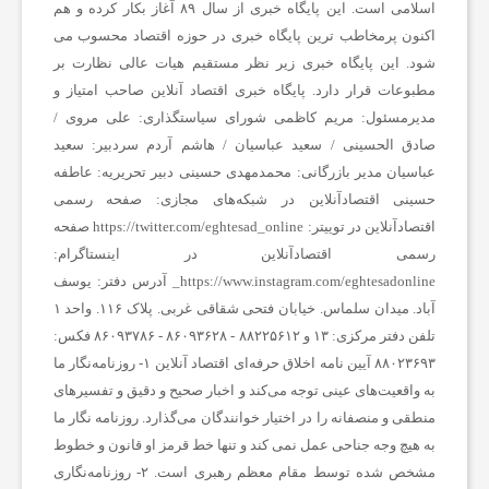
اسلامی است.
این پایگاه خبری از سال ۸۹ آغاز بکار کرده و هم
اکنون پرمخاطب ترین پایگاه خبری در حوزه اقتصاد محسوب می
ا
شود. این پایگاه خبری زیر نظر مستقیم هیات عالی نظارت بر
مطبوعات قرار دارد.
پایگاه خبری اقتصاد آنلاین
صاحب امتیاز و
ن
مدیرمسئول:
مریم کاظمی
شورای سیاستگذاری:
علی مروی /
صادق الحسینی / سعید عباسیان / هاشم آردم
سردبیر:
سعید
ا
عباسیان
مدیر بازرگانی:
محمدمهدی حسینی
دبیر تحریریه:
عاطفه
حسینی
اقتصادآنلاین در شبکه‌های مجازی:
صفحه رسمی
اقتصادآنلاین در توییتر:
https://twitter.com/eghtesad_online
صفحه
خ
رسمی اقتصادآنلاین در اینستاگرام:
https://www.instagram.com/eghtesadonline_
آدرس دفتر: یوسف
ب
آباد. میدان سلماس. خیابان فتحی شقاقی غربی. پلاک ۱۱۶. واحد ۱
تلفن دفتر مرکزی: ۱۳ و ۸۸۲۲۵۶۱۲ - ۸۶۰۹۳۶۲۸ - ۸۶۰۹۳۷۸۶ فکس:
۸۸۰۲۳۶۹۳
آیین نامه اخلاق حرفه‌ای اقتصاد آنلاین
۱- روزنامه‌نگار ما
ا
به واقعیت‌های عینی توجه می‌کند و اخبار صحیح و دقیق و تفسیرهای
منطقی و منصفانه را در اختیار خوانندگان می‌گذارد. روزنامه نگار ما
ر
به هیچ وجه جناحی عمل نمی کند و تنها خط قرمز او قانون و خطوط
مشخص شده توسط مقام معظم رهبری است. ۲- روزنامه‌نگاری