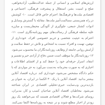
ارزش‌های اسلامی و انسانی از جمله عدالت‌طلبی، آزادیخواهی،
صلح و امنیت بشر، استقلال و پیشرفت فرهنگی، اجتماعی و
ب
اقتصادی ملت‌ها و فرهنگ‌ها، احترام خاص قائل است. ۱۰- کوشش
در راه همزیستی مسالمت‌آمیز ملت‌ها، مقابله با گسترش وسایل و
ا
ادوات کشتار جمعی، جلوگیری از آلودگی محیط‌زیست و مبارزه
علیه سلطه فرهنگی از رسالت‌های مهم روزنامه‌نگاری است. ۱۱-
ر
احترام به حیثیت شخصی و حریم خصوصی افراد، خودداری از
توهین، تهمت و افتراء نسبت به اشخاص و تلاش در حفظ سلامت و
آرامش روانی جامعه از وظایف روزنامه‌نگاران ما محسوب می‌شود.
و
۱۲- روزنامه‌نگار ما موظف است ضمن دفاع از آزادی خبر و تفسیر و
انتقاد، اسرار حرفه‌ای خود را حفظ کند و از افشای اطلاعات و
ر
اخباری که به صورت محرمانه به‌دست می‌آورد به جز مواردی که با
حکم دادگاه مشخص می‌شود، خودداری کند.
درباره اقتصاد آنلاین
بیشتر بدانید:
اقتصاد آنلاین با رنک ۳۰ الکسا در ایران، به عنوان پر
ز
بازدیدترین وب‌سایت خبری-تحلیلی اقتصادی در ایران شناخته
می‌شود. مخاطبان اقتصاد آنلاین صاحبان کسب و کار، مدیران،
ش
روسای شرکت‌ها و فعالان اقتصادی هستند که می‌خواهند یک روز
زودتر از اخبار مطلع شوند و در نتیجه به روزنامه‌ها اکتفا نمی‌کنند.