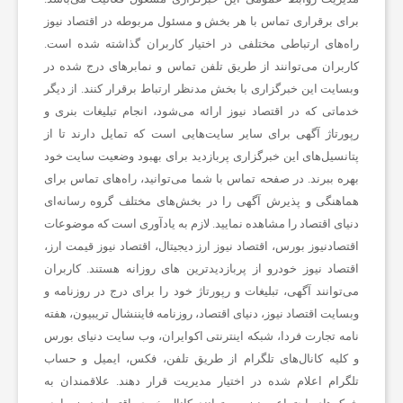
برای برقراری تماس با هر بخش و مسئول مربوطه در اقتصاد نیوز
راه‌های ارتباطی مختلفی در اختیار کاربران گذاشته شده است.
ن
کاربران می‌توانند از طریق تلفن تماس و نمابرهای درج شده در
وبسایت این خبرگزاری با بخش مدنظر ارتباط برقرار کنند. از دیگر
ع
خدماتی که در اقتصاد نیوز ارائه می‌شود، انجام تبلیغات بنری و
رپورتاژ آگهی برای سایر سایت‌هایی است که تمایل دارند تا از
پتانسیل‌های این خبرگزاری پربازدید برای بهبود وضعیت سایت خود
ت
بهره ببرند. در صفحه تماس با شما می‌توانید، راه‌های تماس برای
هماهنگی و پذیرش آگهی را در بخش‌های مختلف گروه رسانه‌ای
و
دنیای اقتصاد را مشاهده نمایید. لازم به یادآوری است که موضوعات
اقتصادنیوز بورس، اقتصاد نیوز ارز دیجیتال، اقتصاد نیوز قیمت ارز،
خ
اقتصاد نیوز خودرو از پربازدیدترین های روزانه هستند. کاربران
می‌توانند آگهی، تبلیغات و رپورتاژ خود را برای درج در روزنامه و
وبسایت اقتصاد نیوز، دنیای اقتصاد، روزنامه فایننشال تریبیون، هفته
د
نامه تجارت فردا، شبکه اینترنتی اکوایران، وب سایت دنیای بورس
و کلیه کانال‌های تلگرام از طریق تلفن، فکس، ایمیل و حساب
م
تلگرام اعلام شده در اختیار مدیریت قرار دهند. علاقمندان به