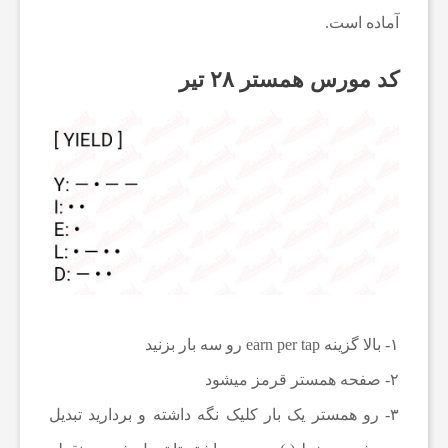
آماده است.
ع
کد مورس همستر ۲۸ تیر
ا
ت
و
ر
۱- بالا گزینه earn per tap رو سه بار بزنید
ز
۲- صفحه همستر قرمز میشود
ش
۳- رو همستر یک بار کلیک نگه داشته و بردارید تبدیل