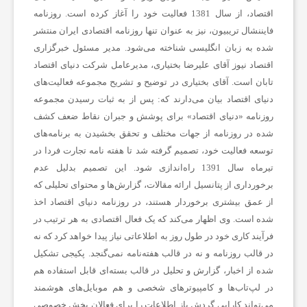
اقتصاد، از سال 1381 فعالیت خود را آغاز کرده است. روزنامه
فایننشال تریبیون، نیز به عنوان تنها روزنامه اقتصادی ایران منتشر
ی
شده به زبان انگلیسی شناخته می‌شود. مدیر مسئول خبرگزاری
اقتصاد نیوز آقای علیرضا بختیاری، مدیرعامل شرکت دنیای اقتصاد
ه
تابان است. آقای بختیاری در توضیح و تشریح مجموعه فعالیت‌های
دنیای اقتصاد بیان می‌دارند که: پس از به ثبات رسیدن مجموعه
روزنامه «دنیای اقتصاد» برای پوشش و جبران نقاط ضعف کشف
،
شده در روزنامه از جهات مختلف و تحقق بخشیدن به برنامه‌های
توسعه فعالیت خود، تصمیم گرفته شد تا هفته نامه تجارت فردا در
پ
تیرماه سال 1391 راه‌اندازی شود. این تصمیم بدلیل عدم
برخورداری از پتانسیل ارائه مقالات، گزارش‌ها و محتوای تحلیلی که
ز
از عمق بیشتری برخوردار هستند، در روزنامه دنیای اقتصاد اخذ
شده است. وی اظهار می‌کند که یک فعال اقتصادی به هر ترتیب در
فرآیند کاری خود در طول روز به اطلاعاتی نیاز پیدا خواهد کرد که نه
ش
در قالب روزنامه و نه در قالب هفته‌نامه نمی‌گنجد. پکیجی تشکیل
شده از اخبار، گزارش و تحلیل در قالب بسته‌ای قابل استفاده هم
ک
در لپ‌تاب‌ها و کامپیوترهای شخصی و هم موبایل‌های هوشمند
می‌تواند کارایی گردش باز اطلاعات را برای فعالان بخش خصوصی