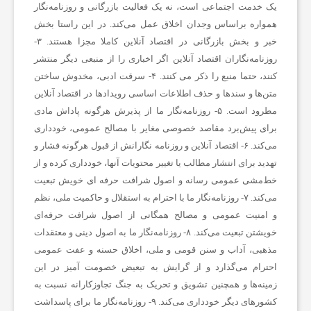
ف
یک خدمت اجتماعی است، نه یک فعالیت بازرگانی و روزنامه‌نگار
همواره براساس وجدان اخلاق عمل می‌کند. در این راستا بخش
خبر و بخش بازرگانی در اقتصاد آنلاین کاملا مجزا هستند. ۳-
و
روزنامه‌نگاران اقتصاد آنلاین اگر اخباری را از منبعی دیگر منتشر
کنند، حتما منبع را ذکر می کنند. ۴- سرقت ادبی، مخدوش ساختن
ت
متن‌ها و سندها و حذف اطلاعات اساسی رویدادها در اقتصاد آنلاین
مطرود است. ۵- روزنامه‌نگار ما از پذیرش هرگونه پاداش مادی
برای پیش‌برد مقاصد خصوصی مغایر با مصالح عمومی، خودداری
س
می‌کند. ۶- اقتصاد آنلاین و روزنامه نگارانش از قبول هرگونه فشار و
تهدید برای انتشار مطالب یا تغییر محتویات آنها، خودداری کرده و از
ا
خط‌مشی عمومی رسانه و اصول شرافت حرفه ای خویش تبعیت
می‌کند. ۷- روزنامه‌نگار ما با احترام به استقلال و حاکمیت ملی، نظم
ل
و امنیت عمومی و مصالح همگانی از اصول شرافت حرفه‌ای
خویشتن تبعیت می‌کند. ۸- روزنامه‌نگار ما به اصول دینی و معتقدات
مذهبی، آداب و سنن قومی و ملی، اخلاق حسنه و عفت عمومی
ا
احترام می‌گذارد و از گرایش به تبعیض خصومت آمیز در این
زمینه‌ها و همچنین تشویق و تحریک به جنگ تجاوزکارانه نسبت به
خ
کشورهای دیگر خودداری می‌کند. ۹- روزنامه‌نگار ما برای پاسداشت