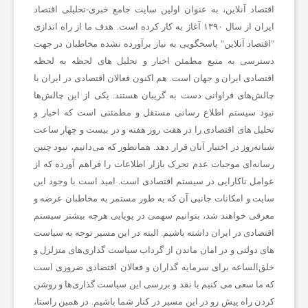
ز
اقتصاد آنلاین، به عنوان اولین سایت جامع خبری-تحلیلی اقتصاد
ایران از سال ۱۳۹۰ آغاز به کار کرده است. هدف ما از راه اندازی
"
اقتصاد آنلاین
" پاسخگویی به نیاز برآورده نشده مخاطبان در جهت
ن
دسترسی به منبع مطمئن اخبار و تحلیل های لحظه به لحظه
اقتصادی ایران و جهان است. هم اکنون فعالان اقتصادی در ایران با
ا
چالش‌های فراوانی دست به گریبان هستند. یکی از این چالش‌ها
نبود سیستم اطلاع رسانی مستقل و مطمئنی است که اخبار و
تحلیل های اقتصادی را در هفت روز هفته و در بیست و چهار ساعت
ن
شبانه‌روز در اختیار آنان قرار دهد. همانطور که می‌دانیم، نبود چنین
رسانه‌ای موجبات عدم تحرک بازار اطلاعات را فراهم آورده که از
س
عوامل ناکارایی در سیستم اقتصادی است. امید است با وجود این
سایت و امکانات جانبی آن که به طور مستمر به مخاطبان عرضه و
معرفی خواهند شد، بتوانیم سهمی در پویایی هرچه بیشتر سیستم
ا
اقتصادی در ایران داشته باشیم. البته در این مسیر توجه به سیاست
های دولتی و در امان ماندن از گرداب سیاست گذاری‌های متزلزل و
ی
خلق‌الساعه برای سرمایه گذاران و فعالان اقتصادی ضروری است
که ما سعی می کنیم با نقد و بررسی این سیاست گذاری‌ها و روشن
ر
کردن راه پیش رو در این مسیر در کنار شما باشیم. در همین راستا،