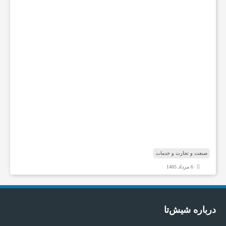
ش
گ
ا
ه
ه
ا
ی
ت
خ
ص
ص
ی
ش
ن
ا
صنعت و تجارت و خدمات
6 مرداد 1405
درباره شیش‌تا