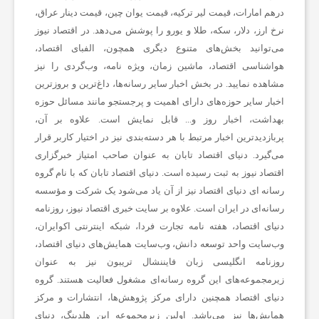
درهم امارات، قیمت لیر ترکیه، قیمت یوان چین، قیمت دینار عراق،
و
نرخ ارز، دلار، سکه، طلا و یورو را پوشش می‌دهد. در اقتصاد نیوز
می‌توانید بخش‌های متنوع دیگری همچون، الفبای اقتصاد،
ر
هواشناسی اقتصاد، ماشین زمان، ویژه نامه، وب‌گردی را نیز
مشاهده نمایید. در بخش اخبار سایر رسانه‌ها، داغ‌ترین و بروزترین
ز
اخبار سایر حوزه‌های دارای اهمیت و پرجستجو مانند مسائل حوزه
بهداشت، اخبار روز و... قابل نمایش است. علاوه بر آن،
پربازدیدترین اخبار مرتبط با هر دسته‌بندی نیز در اختیار کاربر قرار
ش
می‌گیرد. دنیای اقتصاد تابان به عنوان صاحب امتیاز خبرگزاری
اقتصاد نیوز به ثبت رسیده است. دنیای اقتصاد تابان که با نام گروه
ی
رسانه ای دنیای اقتصاد نیز از آن یاد می‌شود یک شرکت و مؤسسه
رسانه‌ای در ایران است. علاوه بر سایت خبری اقتصاد نیوز، روزنامه
دنیای اقتصاد، هفته ‌نامه تجارت فردا، شبکه اینترنتی اکوایران،
ت
وب‌سایت واحد توسعه دانش، وب‌سایت همایش‌های دنیای اقتصاد،
روزنامه انگلیسی ‌زبان فایننشال تریبون نیز به عنوان
غ
زیرمجموعه‌های این گروه رسانه‌ای مشغول فعالیت هستند. گروه
دنیای اقتصاد همچنین دارای مرکز پژوهش‌ها، انتشارات و مرکز
ذ
همایش‌ها نیز می‌باشد. اولین زیرمجموعه این هلدینگ، دنیای