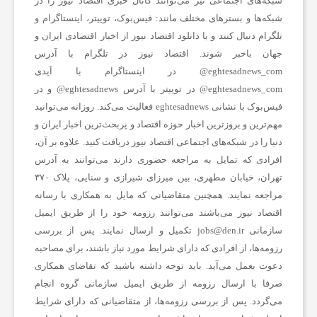
شبکه‎‌های اجتماعی نیز می‌توانند کانال خبری اقتصاد نیوز را در
شبکه‌ها و بسترهای مختلف مانند: فیس‌بوک، توییتر، اینستاگرام و
ا
تلگرام دنبال کنند و با دانلود اقتصاد نیوز از
اخبار اقتصادی ایران
و
جهان باخبر شوند. اقتصاد نیوز در تلگرام با آدرس
ت
eghtesadnews_com@ در اینستاگرام با آیدی
eghtesadnews_com@ در توییتر با آدرس eghtesadnews@ و در
س
فیس‌بوک با نشانی eghtesadnews فعالیت می‌کند. روزانه می‌توانید
مهم‌ترین و بروزترین اخبار حوزه اقتصاد و پربحث‌ترین اخبار ایران و
دنیا را در شبکه‌های اجتماعی اقتصاد نیوز دریافت کنید. علاوه بر آن،
ا
افرادی که تمایل به مراجعه حضوری دارند می‌توانند به آدرس
تهران، خیابان مطهری، بین میرزای شیرازی و سنایی، پلاک ۳۷۰
ی
مراجعه نمایند. همچنین متقاضیانی که مایل به همکاری با رسانه‌
اقتصاد نیوز می‌باشند می‌توانند رزومه خود را از طریق ایمیل
سازمانی jobs@den.ir تکمیل و ارسال نمایند. پس از بررسی
ر
رزومه‌ها، از افرادی که دارای شرایط مورد نیاز باشند، برای مصاحبه
دعوت بعمل می‌آید. باید توجه داشته باشید که تقاضای همکاری
صرفا با ارسال رزومه از طریق ایمیل سازمانی گروه انجام
می‌گردد. پس از بررسی رزومه‌ها، از متقاضیانی که دارای شرایط