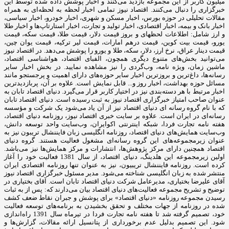
میلیون کاربر از این مجموعه بازدید می‌کنند و اخبار پوشش داده شده توسط این
خبرگزاری را دنبال می‌کنند. اقتصاد نیوز تمامی اخبار لحظه به لحظه‌ای به همراه
مقالات تحلیلی در حوزه بورس، اخبار مسکن و شهری، اخبار خودرو، اخبار سیاسی،
اخبار بانک و بیمه، اخبار اقتصادی، اخبار تولید و تجارت، اخبار استارتاپ‌ها و اخبار طلا
و ارز شامل: اطلاعات لحظهای و بروز قیمت دلار، قیمت طلا، قیمت سکه، قیمت
یورو، قیمت بیت کوین، قیمت درهم امارات، قیمت لیر ترکیه، قیمت یوان چین،
قیمت دینار عراق، نرخ ارز، دلار، سکه، طلا و یورو را پوشش می‌دهد. در اقتصاد نیوز
می‌توانید بخش‌های متنوع دیگری همچون، الفبای اقتصاد، هواشناسی اقتصاد،
ماشین زمان، ویژه نامه، وب‌گردی را نیز مشاهده نمایید. در بخش اخبار سایر
رسانه‌ها، داغ‌ترین و بروزترین اخبار سایر حوزه‌های دارای اهمیت و پرجستجو مانند
مسائل حوزه بهداشت، اخبار روز و... قابل نمایش است. علاوه بر آن، پربازدیدترین
اخبار مرتبط با هر دسته‌بندی نیز در اختیار کاربر قرار می‌گیرد. دنیای اقتصاد تابان به
عنوان صاحب امتیاز خبرگزاری اقتصاد نیوز به ثبت رسیده است. دنیای اقتصاد تابان
که با نام گروه رسانه ای دنیای اقتصاد نیز از آن یاد می‌شود یک شرکت و مؤسسه
رسانه‌ای در ایران است. علاوه بر سایت خبری اقتصاد نیوز، روزنامه دنیای اقتصاد،
هفته ‌نامه تجارت فردا، شبکه اینترنتی اکوایران، وب‌سایت واحد توسعه دانش،
وب‌سایت همایش‌های دنیای اقتصاد، روزنامه انگلیسی ‌زبان فایننشال تریبون نیز به
عنوان زیرمجموعه‌های این گروه رسانه‌ای مشغول فعالیت هستند. گروه دنیای
اقتصاد همچنین دارای مرکز پژوهش‌ها، انتشارات و مرکز همایش‌ها نیز می‌باشد.
اولین زیرمجموعه این هلدینگ، دنیای اقتصاد، از سال 1381 فعالیت خود را آغاز
کرده است. روزنامه فایننشال تریبیون، نیز به عنوان تنها روزنامه اقتصادی ایران
منتشر شده به زبان انگلیسی شناخته می‌شود. مدیر مسئول خبرگزاری اقتصاد نیوز
آقای علیرضا بختیاری، مدیرعامل شرکت دنیای اقتصاد تابان است. آقای بختیاری در
توضیح و تشریح مجموعه فعالیت‌های دنیای اقتصاد بیان می‌دارند که: پس از به ثبات
رسیدن مجموعه روزنامه «دنیای اقتصاد» برای پوشش و جبران نقاط ضعف کشف
شده در روزنامه از جهات مختلف و تحقق بخشیدن به برنامه‌های توسعه فعالیت
خود، تصمیم گرفته شد تا هفته نامه تجارت فردا در تیرماه سال 1391 راه‌اندازی
شود. این تصمیم بدلیل عدم برخورداری از پتانسیل ارائه مقالات، گزارش‌ها و