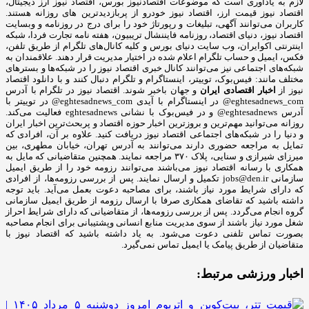
لازم به یادآوری است که موضوعات اقتصادنیوز بورس، اقتصاد نیوز ارز دیجیتال،
اقتصاد نیوز قیمت ارز، اقتصاد نیوز خودرو از پربازدیدترین های روزانه هستند.
کاربران می‌توانند آگهی، تبلیغات و رپورتاژ خود را برای درج در روزنامه و وبسایت
اقتصاد نیوز، دنیای اقتصاد، روزنامه فایننشال تریبیون، هفته نامه تجارت فردا، شبکه
اینترنتی اکوایران، وب سایت دنیای بورس و کلیه کانال‌های تلگرام از طریق تلفن،
فکس، ایمیل و حساب تلگرام اعلام شده در اختیار مدیریت قرار دهند. علاقمندان به
شبکه‎‌های اجتماعی نیز می‌توانند کانال خبری اقتصاد نیوز را در شبکه‌ها و بسترهای
مختلف مانند: فیس‌بوک، توییتر، اینستاگرام و تلگرام دنبال کنند و با دانلود اقتصاد
نیوز از
اخبار اقتصادی ایران
و جهان باخبر شوند. اقتصاد نیوز در تلگرام با آدرس
eghtesadnews_com@ در اینستاگرام با آیدی eghtesadnews_com@ در توییتر با
آدرس eghtesadnews@ و در فیس‌بوک با نشانی eghtesadnews فعالیت می‌کند.
روزانه می‌توانید مهم‌ترین و بروزترین اخبار حوزه اقتصاد و پربحث‌ترین اخبار ایران
و دنیا را در شبکه‌های اجتماعی اقتصاد نیوز دریافت کنید. علاوه بر آن، افرادی که
تمایل به مراجعه حضوری دارند می‌توانند به آدرس تهران، خیابان مطهری، بین
میرزای شیرازی و سنایی، پلاک ۳۷۰ مراجعه نمایند. همچنین متقاضیانی که مایل به
همکاری با رسانه‌ اقتصاد نیوز می‌باشند می‌توانند رزومه خود را از طریق ایمیل
سازمانی jobs@den.ir تکمیل و ارسال نمایند. پس از بررسی رزومه‌ها، از افرادی
که دارای شرایط مورد نیاز باشند، برای مصاحبه دعوت بعمل می‌آید. باید توجه
داشته باشید که تقاضای همکاری صرفا با ارسال رزومه از طریق ایمیل سازمانی
گروه انجام می‌گردد. پس از بررسی رزومه‌ها، از متقاضیانی که دارای شرایط احراز
شغل مورد نیاز باشند از سوی مدیریت منابع انسانی وپشتیبانی برای انجام مصاحبه
بصورت تماس تلفنی دعوت می‌شود. به یاد داشته باشید که اقتصاد نیوز با
متقاضیان از طریق پیامک یا ایمیل تماس نمی‌گیرد.
اخبار ورزشی مرتبط: