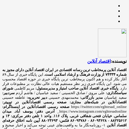
نویسنده:
اقتصاد آنلاین
اقتصاد آنلاین پرمخاطب ترین رسانه اقتصادی در ایران
اقتصاد آنلاین دارای مجوز به
شماره ۷۴۳۳۴ از وزارت فرهنگ و ارشاد اسلامی است.
این پایگاه خبری از سال ۸۹
آغاز بکار کرده و هم اکنون پرمخاطب ترین پایگاه خبری در حوزه اقتصاد محسوب
می شود. این پایگاه خبری زیر نظر مستقیم هیات عالی نظارت بر مطبوعات قرار
دارد.
پایگاه خبری اقتصاد آنلاین
صاحب امتیاز و مدیرمسئول:
مریم کاظمی
شورای
سیاستگذاری:
علی مروی / صادق الحسینی / سعید عباسیان / هاشم آردم
سردبیر:
سعید عباسیان
مدیر بازرگانی:
محمدمهدی حسینی
دبیر تحریریه:
عاطفه حسینی
اقتصادآنلاین در شبکه‌های مجازی:
صفحه رسمی اقتصادآنلاین در توییتر:
https://twitter.com/eghtesad_online
صفحه رسمی اقتصادآنلاین در اینستاگرام:
https://www.instagram.com/eghtesadonline_
آدرس دفتر: یوسف آباد. میدان
سلماس. خیابان فتحی شقاقی غربی. پلاک ۱۱۶. واحد ۱
تلفن دفتر مرکزی: ۱۳ و
۸۸۲۲۵۶۱۲ - ۸۶۰۹۳۶۲۸ - ۸۶۰۹۳۷۸۶ فکس: ۸۸۰۲۳۶۹۳
آیین نامه اخلاق حرفه‌ای
اقتصاد آنلاین
۱- روزنامه‌نگار ما به واقعیت‌های عینی توجه می‌کند و اخبار صحیح و