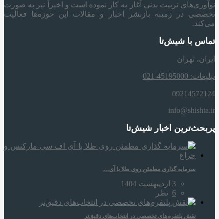
نوآوری‌های تربیت بدنی آغاز به کار نموده است و اخیراً نیز به صورت
تخصصی در زمینه بازنشر اخبار و مقالات این حوزه‌ها فعالیت
می‌کند.
تماس با شیش‌تا
ایران، تهران
تبلیغات: 45195000-021
09214572124
info@shishta.ir
پربحث‌ترین اخبار شیش‌تا
سرمایه‌ گذاری مطمئن روی طلا با آی…
3 اردیبهشت 1404
6
نظر
نقش پلتفرم‌های تخصصی در انتخاب‌های دقیق‌تر