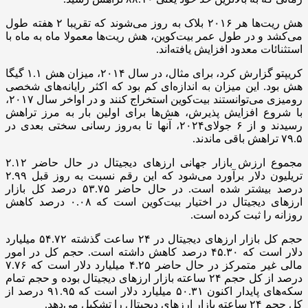
هش‌ ریت‌ها هر ۲۰۱۶ بلاک به روز می‌شوند که تقریبا ۲ هفته طول
می‌کشد و در طول عمر بیت‌کوین، هش‌ ریت‌ها معمولا ماه به ماه با
استثنائات معدود افزایش یافته‌اند.
کریپتو گزارش کرد، برای مثال، در سال ۲۰۱۴، میزان هش ۱.۱ گیگا
هش بود. این میزان به اندازه‌ای کم بود که اکثر رایانه‌های شخصی
رومیزی می‌توانستند بیت‌کوین استخراج کنند و در اواخر سال ۲۰۱۷،
با شروع افزایش پذیرش، هش‌ها برای اولین بار به مرز تراهش
رسیدند و از ۶ جولای۲۰۲۴، آنها تا به‌روز رسانی سختی بعدی در
۷۹.۵ تراهش باقی ماندند.
مجموع ارزش بازار جهانی ارزهای دیجیتال در حال حاضر ۲.۱۲
تریلیون دلار برآورد می‌شود که این رقم نسبت به روز قبل ۲.۹۹
درصد بیشتر شده است. در حال حاضر ۵۳.۷۵ درصد کل بازار
ارزهای دیجیتال در اختیار بیت‌کوین است که ۰.۰۸ درصد کاهش
روزانه را ثبت کرده است.
حجم کل بازار ارزهای دیجیتال در ۲۴ ساعت گذشته ۵۴.۷۲ میلیارد
دلار است که ۴۵.۳۰ درصد کاهش داشته است. حجم کل در امور
مالی غیر متمرکز در حال حاضر ۴.۲۵ میلیارد دلار است که ۷.۷۶
درصد از کل حجم ۲۴ ساعته بازار ارزهای دیجیتال بوده و حجم تمام
سکه‌های پایدار اکنون ۵۰.۳۱ میلیارد دلار است که ۹۱.۹۵ درصد از
کل حجم ۲۴ ساعته بازار ارزهای دیجیتال را تشکیل می‌دهد.