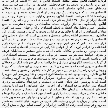
درباره اقتصاد آنلاین بیشتر بدانید:
اقتصاد آنلاین با رنک ۳۰ الکسا در ایران، به
عنوان پر بازدیدترین وب‌سایت خبری-تحلیلی اقتصادی در ایران شناخته می‌شود.
مخاطبان اقتصاد آنلاین صاحبان کسب و کار، مدیران، روسای شرکت‌ها و فعالان
اقتصادی هستند که می‌خواهند یک روز زودتر از اخبار مطلع شوند و در نتیجه به
روزنامه‌ها اکتفا نمی‌کنند. اقتصاد آنلاین، به عنوان اولین سایت جامع خبری-تحلیلی
اقتصاد ایران از سال ۱۳۹۰ آغاز به کار کرده است. هدف ما از راه اندازی "
اقتصاد
آنلاین
" پاسخگویی به نیاز برآورده نشده مخاطبان در جهت دسترسی به منبع
مطمئن اخبار و تحلیل های لحظه به لحظه اقتصادی ایران و جهان است. هم اکنون
فعالان اقتصادی در ایران با چالش‌های فراوانی دست به گریبان هستند. یکی از این
چالش‌ها نبود سیستم اطلاع رسانی مستقل و مطمئنی است که اخبار و تحلیل های
اقتصادی را در هفت روز هفته و در بیست و چهار ساعت شبانه‌روز در اختیار آنان
قرار دهد. همانطور که می‌دانیم، نبود چنین رسانه‌ای موجبات عدم تحرک بازار
اطلاعات را فراهم آورده که از عوامل ناکارایی در سیستم اقتصادی است. امید
است با وجود این سایت و امکانات جانبی آن که به طور مستمر به مخاطبان عرضه
و معرفی خواهند شد، بتوانیم سهمی در پویایی هرچه بیشتر سیستم اقتصادی در
ایران داشته باشیم. البته در این مسیر توجه به سیاست های دولتی و در امان ماندن
از گرداب سیاست گذاری‌های متزلزل و خلق‌الساعه برای سرمایه گذاران و فعالان
اقتصادی ضروری است که ما سعی می کنیم با نقد و بررسی این سیاست گذاری‌ها
و روشن کردن راه پیش رو در این مسیر در کنار شما باشیم. در همین راستا، اقتصاد
آنلاین تلاش در جهت بهبود فضای سیاستگذاری عمومی و نقد و بررسی این حوزه را
از وظایف اصلی خود به شمار می‌آورد. خبرگزاری اقتصاد نیوز یک گروه رسانه‌ای
است که به پوشش اخبار دنیای اقتصاد در دسته‌ها و حوزه‌های مختلف می‌پردازد.
اقتصاد نیوز، سایت مرجع اقتصاد ایران، آخرین اخبار اقتصادی را همراه با پوشش
لحظه‌ای قیمت‌ها در بازارهای طلا، سکه، ارز و رمز ارز، مسکن، خودرو و لوازم
خانگی منعکس می‌کند. وبسایت خبرگزاری اقتصاد نیوز که با هدف جبران چالش‌ها و
نواقصات خبری در حوزه اقتصاد و سایر اخبار ایران و دنیا وارد عرضه ظهور شده
است، یکی از پربازدید ترین وبسایت‌های خبری در حوزه دنیای اقتصاد به شمار
می‌رود و توانسته است رنک 18 الکسا در ایران را کسب نماید. روزانه بیش از یک