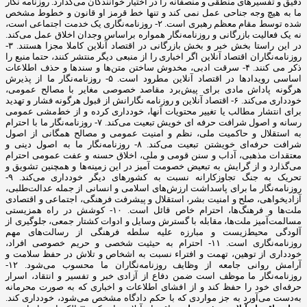
دقیق و تفسیرهای منطقی و منصفانه را در اختیار خوانندگان می‌گذارد. روزنامه نگار
ما به هیچ وجه جناحی عمل نمی کند و تنها خط قرمز او قانون و خطوط مشخص
شده توسط مقام معظم رهبری است. ۲- روزنامه‌نگاری یک خدمت اجتماعی است،
نه یک فعالیت بازرگانی و روزنامه‌نگار همواره براساس وجدان اخلاق عمل می‌کند.
در این راستا بخش خبر و بخش بازرگانی در اقتصاد آنلاین کاملا مجزا هستند. ۳-
روزنامه‌نگاران اقتصاد آنلاین اگر اخباری را از منبعی دیگر منتشر کنند، حتما منبع را
ذکر می کنند. ۴- سرقت ادبی، مخدوش ساختن متن‌ها و سندها و حذف اطلاعات
اساسی رویدادها در اقتصاد آنلاین مطرود است. ۵- روزنامه‌نگار ما از پذیرش
هرگونه پاداش مادی برای پیش‌برد مقاصد خصوصی مغایر با مصالح عمومی،
خودداری می‌کند. ۶- اقتصاد آنلاین و روزنامه نگارانش از قبول هرگونه فشار و تهدید
برای انتشار مطالب یا تغییر محتویات آنها، خودداری کرده و از خط‌مشی عمومی
رسانه و اصول شرافت حرفه ای خویش تبعیت می‌کند. ۷- روزنامه‌نگار ما با احترام
به استقلال و حاکمیت ملی، نظم و امنیت عمومی و مصالح همگانی از اصول
شرافت حرفه‌ای خویشتن تبعیت می‌کند. ۸- روزنامه‌نگار ما به اصول دینی و
معتقدات مذهبی، آداب و سنن قومی و ملی، اخلاق حسنه و عفت عمومی احترام
می‌گذارد و از گرایش به تبعیض خصومت آمیز در این زمینه‌ها و همچنین تشویق و
تحریک به جنگ تجاوزکارانه نسبت به کشورهای دیگر خودداری می‌کند. ۹-
روزنامه‌نگار ما برای پاسداشت ارزش‌های اسلامی و انسانی از جمله عدالت‌طلبی،
آزادیخواهی، صلح و امنیت بشر، استقلال و پیشرفت فرهنگی، اجتماعی و اقتصادی
ملت‌ها و فرهنگ‌ها، احترام خاص قائل است. ۱۰- کوشش در راه همزیستی
مسالمت‌آمیز ملت‌ها، مقابله با گسترش وسایل و ادوات کشتار جمعی، جلوگیری از
آلودگی محیط‌زیست و مبارزه علیه سلطه فرهنگی از رسالت‌های مهم
روزنامه‌نگاری است. ۱۱- احترام به حیثیت شخصی و حریم خصوصی افراد،
خودداری از توهین، تهمت و افتراء نسبت به اشخاص و تلاش در حفظ سلامت و
آرامش روانی جامعه از وظایف روزنامه‌نگاران ما محسوب می‌شود. ۱۲-
روزنامه‌نگار ما موظف است ضمن دفاع از آزادی خبر و تفسیر و انتقاد، اسرار
حرفه‌ای خود را حفظ کند و از افشای اطلاعات و اخباری که به صورت محرمانه
به‌دست می‌آورد به جز مواردی که با حکم دادگاه مشخص می‌شود، خودداری کند.