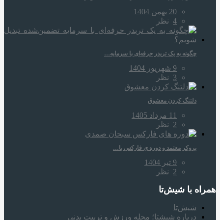
20 بهمن 1404
4
نظر
چگونه به یک تریدر حرفه‌ای با سرمایه…
9 شهریور 1404
3
نظر
دلتنگ کردن معشوق
11 مرداد 1405
2
نظر
بروکر معتمد و دوره‌ ی فارکس با…
9 تیر 1404
2
نظر
همراه‌ با شیش‌تا
شیش‌تا
درباره شیشتا؛ مجله ورزش و تربیت بدنی