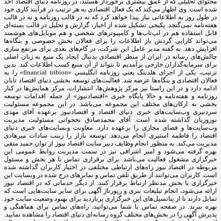
محتوای تحلیلی که از عمق بیشتری برخوردار هستند، در روزنامه دنیای اقتصاد اخذ
شده است. وی اظهار می‌کند که یک فعال اقتصادی به هر ترتیب در فرآیند کاری خود
در طول روز به اطلاعاتی نیاز پیدا خواهد کرد که نه در قالب روزنامه و نه در قالب
هفته‌نامه نمی‌گنجد. پکیجی تشکیل شده از اخبار، گزارش و تحلیل در قالب بسته‌ای
قابل استفاده هم در لپ‌تاب‌ها و کامپیوترهای شخصی و هم موبایل‌های هوشمند
می‌تواند کارایی گردش باز اطلاعات را برای فعالان بخش خصوصی و بنگاه‌ها
افزایش دهد. به گفته مدیر عامل این شرکت، در گام‌های بعدی برای مرتفع سازی
چالش‌های رسانه در ایران از منظر اقتصادی بدنبال ایجاد یک منبع به زبان اصلی
برای سرمایه‌گذاران خارجی برآمدیم تا بتواند از آن منبع کسب اطلاعات کند. بدین
ترتیب، یکی از اجزای هلدینگ یعنی روزنامه انگلیسی «financial tribion» را به
فعالان اقتصادی و بنگاه‌ها عرضه شد. فعالیت‌های توسعه بخشی دنیای اقتصاد تابان
ادامه دارد و در این راستا نیز مرکز پژوهش‌ها، انتشارات، مرکز همایش‌ها در کنار
روزنامه و هفته‌نامه و حالا پایگاه خبری «اقتصادنیوز» از جمله اقدامات توسعه
بخشی به ارکان‌های مختلف این مجموعه می‌باشد. در این مجموعه مسئولیت
سردبیری وب‌سایت‌های خبری دنیای اقتصاد و اقتصادنیوز برعهده آقای مهدی
نوروزیان گذاشته شده است. آقای محمدصادق نخجوانی مسئولیت مدیریت
وب‌سایت‌ها و فضای مجازی را برعهده دارد. معاونت وبسایت‌های خبری دنیای
اقتصاد را فاطمه استیری انجام می‌دهد. توسعه بازار را زینب سادات میرهادی
مدیریت می‌کند. به منظور انجام وظایف دبیر سایت اقتصاد نیوز از توان حمید متقی
بهره گرفته می‌شود و امیر اشراقی نیز در سمت مدیریت روابط عمومی این
خبرگزاری مشغول فعالیت می‌باشد. برای برقراری تماس با هر بخش و مسئول
مربوطه در اقتصاد نیوز راه‌های ارتباطی مختلفی در اختیار کاربران گذاشته شده
است. کاربران می‌توانند از طریق تلفن تماس و نمابرهای درج شده در وبسایت این
خبرگزاری با بخش مدنظر ارتباط برقرار کنند. از دیگر خدماتی که در اقتصاد نیوز
ارائه می‌شود، انجام تبلیغات بنری و رپورتاژ آگهی برای سایر سایت‌هایی است که
تمایل دارند تا از پتانسیل‌های این خبرگزاری پربازدید برای بهبود وضعیت سایت خود
بهره ببرند. در صفحه تماس با شما می‌توانید، راه‌های تماس برای هماهنگی و
پذیرش آگهی را در بخش‌های مختلف گروه رسانه‌ای دنیای اقتصاد را مشاهده نمایید.