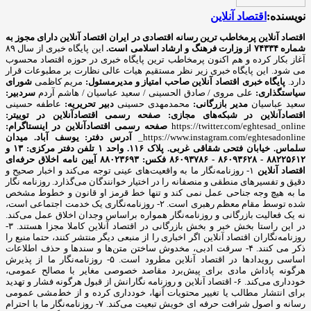
نویسنده:
اقتصاد آنلاین
اقتصاد آنلاین پرمخاطب ترین رسانه اقتصادی در ایران
اقتصاد آنلاین دارای مجوز به
شماره ۷۴۳۳۴ از وزارت فرهنگ و ارشاد اسلامی است.
این پایگاه خبری از سال ۸۹
آغاز بکار کرده و هم اکنون پرمخاطب ترین پایگاه خبری در حوزه اقتصاد محسوب
می شود. این پایگاه خبری زیر نظر مستقیم هیات عالی نظارت بر مطبوعات قرار
دارد.
پایگاه خبری اقتصاد آنلاین
صاحب امتیاز و مدیرمسئول:
مریم کاظمی
شورای
سیاستگذاری:
علی مروی / صادق الحسینی / سعید عباسیان / هاشم آردم
سردبیر:
سعید عباسیان
مدیر بازرگانی:
محمدمهدی حسینی
دبیر تحریریه:
عاطفه حسینی
اقتصادآنلاین در شبکه‌های مجازی:
صفحه رسمی اقتصادآنلاین در توییتر:
https://twitter.com/eghtesad_online
صفحه رسمی اقتصادآنلاین در اینستاگرام:
https://www.instagram.com/eghtesadonline_
آدرس دفتر: یوسف آباد. میدان
سلماس. خیابان فتحی شقاقی غربی. پلاک ۱۱۶. واحد ۱
تلفن دفتر مرکزی: ۱۳ و
۸۸۲۲۵۶۱۲ - ۸۶۰۹۳۶۲۸ - ۸۶۰۹۳۷۸۶ فکس: ۸۸۰۲۳۶۹۳
آیین نامه اخلاق حرفه‌ای
اقتصاد آنلاین
۱- روزنامه‌نگار ما به واقعیت‌های عینی توجه می‌کند و اخبار صحیح و
دقیق و تفسیرهای منطقی و منصفانه را در اختیار خوانندگان می‌گذارد. روزنامه نگار
ما به هیچ وجه جناحی عمل نمی کند و تنها خط قرمز او قانون و خطوط مشخص
شده توسط مقام معظم رهبری است. ۲- روزنامه‌نگاری یک خدمت اجتماعی است،
نه یک فعالیت بازرگانی و روزنامه‌نگار همواره براساس وجدان اخلاق عمل می‌کند.
در این راستا بخش خبر و بخش بازرگانی در اقتصاد آنلاین کاملا مجزا هستند. ۳-
روزنامه‌نگاران اقتصاد آنلاین اگر اخباری را از منبعی دیگر منتشر کنند، حتما منبع را
ذکر می کنند. ۴- سرقت ادبی، مخدوش ساختن متن‌ها و سندها و حذف اطلاعات
اساسی رویدادها در اقتصاد آنلاین مطرود است. ۵- روزنامه‌نگار ما از پذیرش
هرگونه پاداش مادی برای پیش‌برد مقاصد خصوصی مغایر با مصالح عمومی،
خودداری می‌کند. ۶- اقتصاد آنلاین و روزنامه نگارانش از قبول هرگونه فشار و تهدید
برای انتشار مطالب یا تغییر محتویات آنها، خودداری کرده و از خط‌مشی عمومی
رسانه و اصول شرافت حرفه ای خویش تبعیت می‌کند. ۷- روزنامه‌نگار ما با احترام