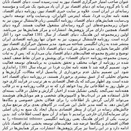
عنوان صاحب امتیاز خبرگزاری اقتصاد نیوز به ثبت رسیده است. دنیای اقتصاد تابان
که با نام گروه رسانه ای دنیای اقتصاد نیز از آن یاد می‌شود یک شرکت و مؤسسه
رسانه‌ای در ایران است. علاوه بر سایت خبری اقتصاد نیوز، روزنامه دنیای اقتصاد،
هفته ‌نامه تجارت فردا، شبکه اینترنتی اکوایران، وب‌سایت واحد توسعه دانش،
وب‌سایت همایش‌های دنیای اقتصاد، روزنامه انگلیسی ‌زبان فایننشال تریبون نیز به
عنوان زیرمجموعه‌های این گروه رسانه‌ای مشغول فعالیت هستند. گروه دنیای
اقتصاد همچنین دارای مرکز پژوهش‌ها، انتشارات و مرکز همایش‌ها نیز می‌باشد.
اولین زیرمجموعه این هلدینگ، دنیای اقتصاد، از سال 1381 فعالیت خود را آغاز
کرده است. روزنامه فایننشال تریبیون، نیز به عنوان تنها روزنامه اقتصادی ایران
منتشر شده به زبان انگلیسی شناخته می‌شود. مدیر مسئول خبرگزاری اقتصاد نیوز
آقای علیرضا بختیاری، مدیرعامل شرکت دنیای اقتصاد تابان است. آقای بختیاری در
توضیح و تشریح مجموعه فعالیت‌های دنیای اقتصاد بیان می‌دارند که: پس از به ثبات
رسیدن مجموعه روزنامه «دنیای اقتصاد» برای پوشش و جبران نقاط ضعف کشف
شده در روزنامه از جهات مختلف و تحقق بخشیدن به برنامه‌های توسعه فعالیت
خود، تصمیم گرفته شد تا هفته نامه تجارت فردا در تیرماه سال 1391 راه‌اندازی
شود. این تصمیم بدلیل عدم برخورداری از پتانسیل ارائه مقالات، گزارش‌ها و
محتوای تحلیلی که از عمق بیشتری برخوردار هستند، در روزنامه دنیای اقتصاد اخذ
شده است. وی اظهار می‌کند که یک فعال اقتصادی به هر ترتیب در فرآیند کاری خود
در طول روز به اطلاعاتی نیاز پیدا خواهد کرد که نه در قالب روزنامه و نه در قالب
هفته‌نامه نمی‌گنجد. پکیجی تشکیل شده از اخبار، گزارش و تحلیل در قالب بسته‌ای
قابل استفاده هم در لپ‌تاب‌ها و کامپیوترهای شخصی و هم موبایل‌های هوشمند
می‌تواند کارایی گردش باز اطلاعات را برای فعالان بخش خصوصی و بنگاه‌ها
افزایش دهد. به گفته مدیر عامل این شرکت، در گام‌های بعدی برای مرتفع سازی
چالش‌های رسانه در ایران از منظر اقتصادی بدنبال ایجاد یک منبع به زبان اصلی
برای سرمایه‌گذاران خارجی برآمدیم تا بتواند از آن منبع کسب اطلاعات کند. بدین
ترتیب، یکی از اجزای هلدینگ یعنی روزنامه انگلیسی «financial tribion» را به
فعالان اقتصادی و بنگاه‌ها عرضه شد. فعالیت‌های توسعه بخشی دنیای اقتصاد تابان
ادامه دارد و در این راستا نیز مرکز پژوهش‌ها، انتشارات، مرکز همایش‌ها در کنار