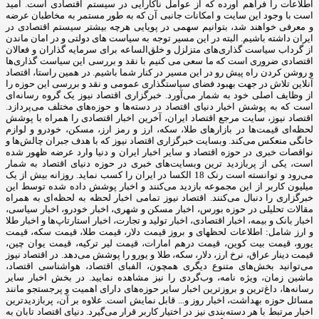
اطلاعات را فراهم آورده که از عوامل ناکارایی در سیستم اقتصادی است. امید
است با وجود این سایت و امکانات جانبی آن که به طور مستمر به مخاطبان عرضه
و معرفی خواهند شد، بتوانیم سهمی در پویایی هرچه بیشتر سیستم اقتصادی در
ایران داشته باشیم. البته در این مسیر توجه به سیاست های دولتی و در امان ماندن
از گرداب سیاست گذاری‌های متزلزل و خلق‌الساعه برای سرمایه گذاران و فعالان
اقتصادی ضروری است که ما سعی می کنیم با نقد و بررسی این سیاست گذاری‌ها
و روشن کردن راه پیش رو در این مسیر در کنار شما باشیم. در همین راستا، اقتصاد
آنلاین تلاش در جهت بهبود فضای سیاستگذاری عمومی و نقد و بررسی این حوزه را
از وظایف اصلی خود به شمار می‌آورد. خبرگزاری اقتصاد نیوز یک گروه رسانه‌ای
است که به پوشش اخبار دنیای اقتصاد در دسته‌ها و حوزه‌های مختلف می‌پردازد.
اقتصاد نیوز، سایت مرجع اقتصاد ایران، آخرین اخبار اقتصادی را همراه با پوشش
لحظه‌ای قیمت‌ها در بازارهای طلا، سکه، ارز و رمز ارز، مسکن، خودرو و لوازم
خانگی منعکس می‌کند. وبسایت خبرگزاری اقتصاد نیوز که با هدف جبران چالش‌ها و
نواقصات خبری در حوزه اقتصاد و سایر اخبار ایران و دنیا وارد عرضه ظهور شده
است، یکی از پربازدید ترین وبسایت‌های خبری در حوزه دنیای اقتصاد به شمار
می‌رود و توانسته است رنک 18 الکسا در ایران را کسب نماید. روزانه بیش از یک
میلیون کاربر از این مجموعه بازدید می‌کنند و اخبار پوشش داده شده توسط این
خبرگزاری را دنبال می‌کنند. اقتصاد نیوز تمامی اخبار لحظه به لحظه‌ای به همراه
مقالات تحلیلی در حوزه بورس، اخبار مسکن و شهری، اخبار خودرو، اخبار سیاسی،
اخبار بانک و بیمه، اخبار اقتصادی، اخبار تولید و تجارت، اخبار استارتاپ‌ها و اخبار طلا
و ارز شامل: اطلاعات لحظهای و بروز قیمت دلار، قیمت طلا، قیمت سکه، قیمت
یورو، قیمت بیت کوین، قیمت درهم امارات، قیمت لیر ترکیه، قیمت یوان چین،
قیمت دینار عراق، نرخ ارز، دلار، سکه، طلا و یورو را پوشش می‌دهد. در اقتصاد نیوز
می‌توانید بخش‌های متنوع دیگری همچون، الفبای اقتصاد، هواشناسی اقتصاد،
ماشین زمان، ویژه نامه، وب‌گردی را نیز مشاهده نمایید. در بخش اخبار سایر
رسانه‌ها، داغ‌ترین و بروزترین اخبار سایر حوزه‌های دارای اهمیت و پرجستجو مانند
مسائل حوزه بهداشت، اخبار روز و... قابل نمایش است. علاوه بر آن، پربازدیدترین
اخبار مرتبط با هر دسته‌بندی نیز در اختیار کاربر قرار می‌گیرد. دنیای اقتصاد تابان به