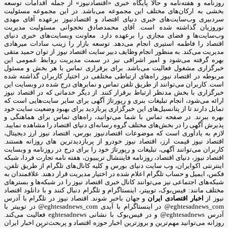
روزنامه و هفته‌نامه و حالا پایگاه خبری «اقتصادنیوز» از جمله اقدامات توسعه
بخشی به ارکان‌های مختلف این مجموعه می‌باشد. در این مجموعه مسئولیت
سردبیری وب‌سایت‌های خبری دنیای اقتصاد و اقتصادنیوز برعهده آقای مهدی
نوروزیان گذاشته شده است. آقای محمدصادق نخجوانی مسئولیت مدیریت
وب‌سایت‌ها و فضای مجازی را برعهده دارد. معاونت وبسایت‌های خبری دنیای
اقتصاد را فاطمه استیری انجام می‌دهد. توسعه بازار را زینب سادات میرهادی
مدیریت می‌کند. به منظور انجام وظایف دبیر سایت اقتصاد نیوز از توان حمید متقی
بهره گرفته می‌شود و امیر اشراقی نیز در سمت مدیریت روابط عمومی این
خبرگزاری مشغول فعالیت می‌باشد. برای برقراری تماس با هر بخش و مسئول
مربوطه در اقتصاد نیوز راه‌های ارتباطی مختلفی در اختیار کاربران گذاشته شده
است. کاربران می‌توانند از طریق تلفن تماس و نمابرهای درج شده در وبسایت این
خبرگزاری با بخش مدنظر ارتباط برقرار کنند. از دیگر خدماتی که در اقتصاد نیوز
ارائه می‌شود، انجام تبلیغات بنری و رپورتاژ آگهی برای سایر سایت‌هایی است که
تمایل دارند تا از پتانسیل‌های این خبرگزاری پربازدید برای بهبود وضعیت سایت خود
بهره ببرند. در صفحه تماس با شما می‌توانید، راه‌های تماس برای هماهنگی و
پذیرش آگهی را در بخش‌های مختلف گروه رسانه‌ای دنیای اقتصاد را مشاهده نمایید.
لازم به یادآوری است که موضوعات اقتصادنیوز بورس، اقتصاد نیوز ارز دیجیتال،
اقتصاد نیوز قیمت ارز، اقتصاد نیوز خودرو از پربازدیدترین های روزانه هستند.
کاربران می‌توانند آگهی، تبلیغات و رپورتاژ خود را برای درج در روزنامه و وبسایت
اقتصاد نیوز، دنیای اقتصاد، روزنامه فایننشال تریبیون، هفته نامه تجارت فردا، شبکه
اینترنتی اکوایران، وب سایت دنیای بورس و کلیه کانال‌های تلگرام از طریق تلفن،
فکس، ایمیل و حساب تلگرام اعلام شده در اختیار مدیریت قرار دهند. علاقمندان به
شبکه‎‌های اجتماعی نیز می‌توانند کانال خبری اقتصاد نیوز را در شبکه‌ها و بسترهای
مختلف مانند: فیس‌بوک، توییتر، اینستاگرام و تلگرام دنبال کنند و با دانلود اقتصاد
نیوز از
اخبار اقتصادی ایران
و جهان باخبر شوند. اقتصاد نیوز در تلگرام با آدرس
eghtesadnews_com@ در اینستاگرام با آیدی eghtesadnews_com@ در توییتر با
آدرس eghtesadnews@ و در فیس‌بوک با نشانی eghtesadnews فعالیت می‌کند.
روزانه می‌توانید مهم‌ترین و بروزترین اخبار حوزه اقتصاد و پربحث‌ترین اخبار ایران