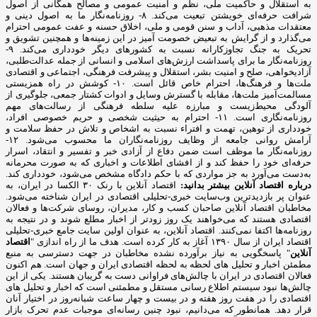
به استقلال و حاکمیت ملی، نظم و امنیت عمومی و مصالح همگانی از اصول
شرافت حرفه‌ای خویشتن تبعیت می‌کند. ۸- روزنامه‌نگار ما به اصول دینی و
معتقدات مذهبی، آداب و سنن قومی و ملی، اخلاق حسنه و عفت عمومی احترام
می‌گذارد و از گرایش به تبعیض خصومت آمیز در این زمینه‌ها و همچنین تشویق و
تحریک به جنگ تجاوزکارانه نسبت به کشورهای دیگر خودداری می‌کند. ۹-
روزنامه‌نگار ما برای پاسداشت ارزش‌های اسلامی و انسانی از جمله عدالت‌طلبی،
آزادیخواهی، صلح و امنیت بشر، استقلال و پیشرفت فرهنگی، اجتماعی و اقتصادی
ملت‌ها و فرهنگ‌ها، احترام خاص قائل است. ۱۰- کوشش در راه همزیستی
مسالمت‌آمیز ملت‌ها، مقابله با گسترش وسایل و ادوات کشتار جمعی، جلوگیری از
آلودگی محیط‌زیست و مبارزه علیه سلطه فرهنگی از رسالت‌های مهم
روزنامه‌نگاری است. ۱۱- احترام به حیثیت شخصی و حریم خصوصی افراد،
خودداری از توهین، تهمت و افتراء نسبت به اشخاص و تلاش در حفظ سلامت و
آرامش روانی جامعه از وظایف روزنامه‌نگاران ما محسوب می‌شود. ۱۲-
روزنامه‌نگار ما موظف است ضمن دفاع از آزادی خبر و تفسیر و انتقاد، اسرار
حرفه‌ای خود را حفظ کند و از افشای اطلاعات و اخباری که به صورت محرمانه
به‌دست می‌آورد به جز مواردی که با حکم دادگاه مشخص می‌شود، خودداری کند.
درباره اقتصاد آنلاین بیشتر بدانید:
اقتصاد آنلاین با رنک ۳۰ الکسا در ایران، به
عنوان پر بازدیدترین وب‌سایت خبری-تحلیلی اقتصادی در ایران شناخته می‌شود.
مخاطبان اقتصاد آنلاین صاحبان کسب و کار، مدیران، روسای شرکت‌ها و فعالان
اقتصادی هستند که می‌خواهند یک روز زودتر از اخبار مطلع شوند و در نتیجه به
روزنامه‌ها اکتفا نمی‌کنند. اقتصاد آنلاین، به عنوان اولین سایت جامع خبری-تحلیلی
اقتصاد ایران از سال ۱۳۹۰ آغاز به کار کرده است. هدف ما از راه اندازی "
اقتصاد
آنلاین
" پاسخگویی به نیاز برآورده نشده مخاطبان در جهت دسترسی به منبع
مطمئن اخبار و تحلیل های لحظه به لحظه اقتصادی ایران و جهان است. هم اکنون
فعالان اقتصادی در ایران با چالش‌های فراوانی دست به گریبان هستند. یکی از این
چالش‌ها نبود سیستم اطلاع رسانی مستقل و مطمئنی است که اخبار و تحلیل های
اقتصادی را در هفت روز هفته و در بیست و چهار ساعت شبانه‌روز در اختیار آنان
قرار دهد. همانطور که می‌دانیم، نبود چنین رسانه‌ای موجبات عدم تحرک بازار