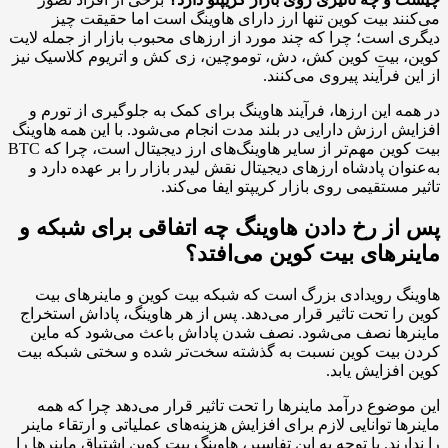
می‌کنند بیت کوین تنها ارز دارای هاوینگ است اما حقیقت چیز
دیگری است؛ چرا که چند مورد از ارزهای محبوب بازار از جمله لایت
کوین، بیت کوین کش، دش، توموچین، زی کش و اتریوم کلاسیک نیز
از این فرآیند پیروی می‌کنند.
در همه این ارزها، فرآیند هاوینگ برای کمک به جلوگیری از تورم و
افزایش ارزش دارایی در بلند مدت انجام می‌شود. با این همه هاوینگ
بیت کوین مهم‌تر از سایر هاوینگ‌های ارز دیجیتال است، چرا که BTC
به‌عنوان پادشاه ارزهای دیجیتال نقش لیدر بازار را بر عهده دارد و
تاثیر مستقیمی روی بازار کریپتو ایفا می‌کند.
پس از رخ دادن هاوینگ چه اتفاقی برای شبکه و
ماینرهای بیت کوین می‌افتد؟
هاوینگ رویدادی بزرگ است که شبکه بیت کوین و ماینرهای بیت
کوین را تحت تاثیر قرار می‌دهد. پس از هر هاوینگ، پاداش استخراج
ماینرها نصف می‌شود. نصف شدن پاداش باعث می‌شود که ماین
کردن بیت کوین نسبت به گذشته سخت‌تر شده و سختی شبکه بیت
کوین افزایش یابد.
این موضوع درآمد ماینرها را تحت تاثیر قرار می‌دهد چرا که همه
ماینرها توانایی لازم برای افزایش هزینه‌های عملیاتی و ارتقاء ماینر
را ندارند. با توجه به این تفاسیر، هاوینگ بیت کوین اشتیاق ماینرها را