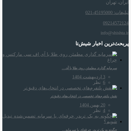
ایران، تهران
تبلیغات: 45195000-021
09214572124
info@shishta.ir
پربحث‌ترین اخبار شیش‌تا
سرمایه‌ گذاری مطمئن روی طلا با آی…
3 اردیبهشت 1404
6
نظر
نقش پلتفرم‌های تخصصی در انتخاب‌های دقیق‌تر
20 بهمن 1404
4
نظر
چگونه به یک تریدر حرفه‌ای با سرمایه…