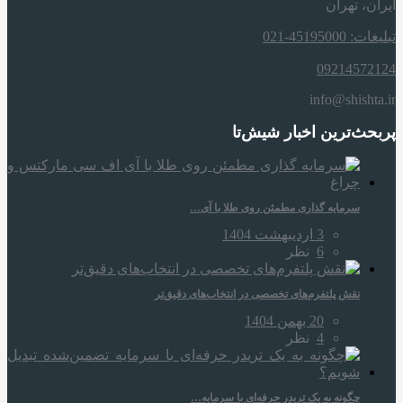
ایران، تهران
تبلیغات: 45195000-021
09214572124
info@shishta.ir
پربحث‌ترین اخبار شیش‌تا
سرمایه‌ گذاری مطمئن روی طلا با آی…
3 اردیبهشت 1404
6
نظر
نقش پلتفرم‌های تخصصی در انتخاب‌های دقیق‌تر
20 بهمن 1404
4
نظر
چگونه به یک تریدر حرفه‌ای با سرمایه…