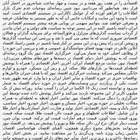
اقتصادی را در هفت روز هفته و در بیست و چهار ساعت شبانه‌روز در اختیار آنان
قرار دهد. همانطور که می‌دانیم، نبود چنین رسانه‌ای موجبات عدم تحرک بازار
اطلاعات را فراهم آورده که از عوامل ناکارایی در سیستم اقتصادی است. امید
است با وجود این سایت و امکانات جانبی آن که به طور مستمر به مخاطبان عرضه
و معرفی خواهند شد، بتوانیم سهمی در پویایی هرچه بیشتر سیستم اقتصادی در
ایران داشته باشیم. البته در این مسیر توجه به سیاست های دولتی و در امان ماندن
از گرداب سیاست گذاری‌های متزلزل و خلق‌الساعه برای سرمایه گذاران و فعالان
اقتصادی ضروری است که ما سعی می کنیم با نقد و بررسی این سیاست گذاری‌ها
و روشن کردن راه پیش رو در این مسیر در کنار شما باشیم. در همین راستا، اقتصاد
آنلاین تلاش در جهت بهبود فضای سیاستگذاری عمومی و نقد و بررسی این حوزه را
از وظایف اصلی خود به شمار می‌آورد. خبرگزاری اقتصاد نیوز یک گروه رسانه‌ای
است که به پوشش اخبار دنیای اقتصاد در دسته‌ها و حوزه‌های مختلف می‌پردازد.
اقتصاد نیوز، سایت مرجع اقتصاد ایران، آخرین اخبار اقتصادی را همراه با پوشش
لحظه‌ای قیمت‌ها در بازارهای طلا، سکه، ارز و رمز ارز، مسکن، خودرو و لوازم
خانگی منعکس می‌کند. وبسایت خبرگزاری اقتصاد نیوز که با هدف جبران چالش‌ها و
نواقصات خبری در حوزه اقتصاد و سایر اخبار ایران و دنیا وارد عرضه ظهور شده
است، یکی از پربازدید ترین وبسایت‌های خبری در حوزه دنیای اقتصاد به شمار
می‌رود و توانسته است رنک 18 الکسا در ایران را کسب نماید. روزانه بیش از یک
میلیون کاربر از این مجموعه بازدید می‌کنند و اخبار پوشش داده شده توسط این
خبرگزاری را دنبال می‌کنند. اقتصاد نیوز تمامی اخبار لحظه به لحظه‌ای به همراه
مقالات تحلیلی در حوزه بورس، اخبار مسکن و شهری، اخبار خودرو، اخبار سیاسی،
اخبار بانک و بیمه، اخبار اقتصادی، اخبار تولید و تجارت، اخبار استارتاپ‌ها و اخبار طلا
و ارز شامل: اطلاعات لحظهای و بروز قیمت دلار، قیمت طلا، قیمت سکه، قیمت
یورو، قیمت بیت کوین، قیمت درهم امارات، قیمت لیر ترکیه، قیمت یوان چین،
قیمت دینار عراق، نرخ ارز، دلار، سکه، طلا و یورو را پوشش می‌دهد. در اقتصاد نیوز
می‌توانید بخش‌های متنوع دیگری همچون، الفبای اقتصاد، هواشناسی اقتصاد،
ماشین زمان، ویژه نامه، وب‌گردی را نیز مشاهده نمایید. در بخش اخبار سایر
رسانه‌ها، داغ‌ترین و بروزترین اخبار سایر حوزه‌های دارای اهمیت و پرجستجو مانند