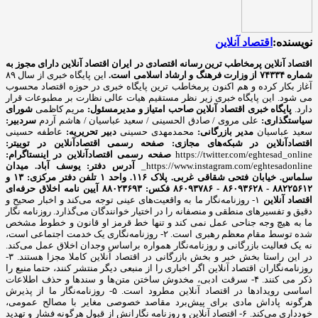
نویسنده:
اقتصاد آنلاین
اقتصاد آنلاین پرمخاطب ترین رسانه اقتصادی در ایران
اقتصاد آنلاین دارای مجوز به
شماره ۷۴۳۳۴ از وزارت فرهنگ و ارشاد اسلامی است.
این پایگاه خبری از سال ۸۹
آغاز بکار کرده و هم اکنون پرمخاطب ترین پایگاه خبری در حوزه اقتصاد محسوب
می شود. این پایگاه خبری زیر نظر مستقیم هیات عالی نظارت بر مطبوعات قرار
دارد.
پایگاه خبری اقتصاد آنلاین
صاحب امتیاز و مدیرمسئول:
مریم کاظمی
شورای
سیاستگذاری:
علی مروی / صادق الحسینی / سعید عباسیان / هاشم آردم
سردبیر:
سعید عباسیان
مدیر بازرگانی:
محمدمهدی حسینی
دبیر تحریریه:
عاطفه حسینی
اقتصادآنلاین در شبکه‌های مجازی:
صفحه رسمی اقتصادآنلاین در توییتر:
https://twitter.com/eghtesad_online
صفحه رسمی اقتصادآنلاین در اینستاگرام:
https://www.instagram.com/eghtesadonline_
آدرس دفتر: یوسف آباد. میدان
سلماس. خیابان فتحی شقاقی غربی. پلاک ۱۱۶. واحد ۱
تلفن دفتر مرکزی: ۱۳ و
۸۸۲۲۵۶۱۲ - ۸۶۰۹۳۶۲۸ - ۸۶۰۹۳۷۸۶ فکس: ۸۸۰۲۳۶۹۳
آیین نامه اخلاق حرفه‌ای
اقتصاد آنلاین
۱- روزنامه‌نگار ما به واقعیت‌های عینی توجه می‌کند و اخبار صحیح و
دقیق و تفسیرهای منطقی و منصفانه را در اختیار خوانندگان می‌گذارد. روزنامه نگار
ما به هیچ وجه جناحی عمل نمی کند و تنها خط قرمز او قانون و خطوط مشخص
شده توسط مقام معظم رهبری است. ۲- روزنامه‌نگاری یک خدمت اجتماعی است،
نه یک فعالیت بازرگانی و روزنامه‌نگار همواره براساس وجدان اخلاق عمل می‌کند.
در این راستا بخش خبر و بخش بازرگانی در اقتصاد آنلاین کاملا مجزا هستند. ۳-
روزنامه‌نگاران اقتصاد آنلاین اگر اخباری را از منبعی دیگر منتشر کنند، حتما منبع را
ذکر می کنند. ۴- سرقت ادبی، مخدوش ساختن متن‌ها و سندها و حذف اطلاعات
اساسی رویدادها در اقتصاد آنلاین مطرود است. ۵- روزنامه‌نگار ما از پذیرش
هرگونه پاداش مادی برای پیش‌برد مقاصد خصوصی مغایر با مصالح عمومی،
خودداری می‌کند. ۶- اقتصاد آنلاین و روزنامه نگارانش از قبول هرگونه فشار و تهدید