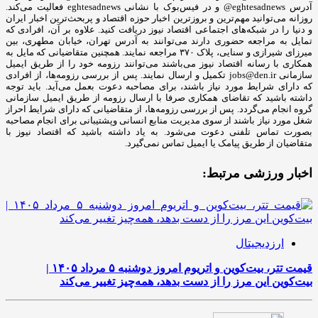
آدرس eghtesadnews@ و در فیس‌بوک با نشانی eghtesadnews فعالیت می‌کند.
روزانه می‌توانید مهم‌ترین و بروزترین اخبار حوزه اقتصاد و پربحث‌ترین اخبار ایران
و دنیا را در شبکه‌های اجتماعی اقتصاد نیوز دریافت کنید. علاوه بر آن، افرادی که
تمایل به مراجعه حضوری دارند می‌توانند به آدرس تهران، خیابان مطهری، بین
میرزای شیرازی و سنایی، پلاک ۳۷۰ مراجعه نمایند. همچنین متقاضیانی که مایل به
همکاری با رسانه‌ اقتصاد نیوز می‌باشند می‌توانند رزومه خود را از طریق ایمیل
سازمانی jobs@den.ir تکمیل و ارسال نمایند. پس از بررسی رزومه‌ها، از افرادی
که دارای شرایط مورد نیاز باشند، برای مصاحبه دعوت بعمل می‌آید. باید توجه
داشته باشید که تقاضای همکاری صرفا با ارسال رزومه از طریق ایمیل سازمانی
گروه انجام می‌گردد. پس از بررسی رزومه‌ها، از متقاضیانی که دارای شرایط احراز
شغل مورد نیاز باشند از سوی مدیریت منابع انسانی وپشتیبانی برای انجام مصاحبه
بصورت تماس تلفنی دعوت می‌شود. به یاد داشته باشید که اقتصاد نیوز با
متقاضیان از طریق پیامک یا ایمیل تماس نمی‌گیرد.
اخبار ورزشی مرتبط:
ارزدیجیتال
قیمت تتر، بیت‌کوین و اتریوم امروز دوشنبه ۵ مرداد ۱۴۰۵ |
بیت‌کوین این مرز را از دست بدهد، همه‌چیز تغییر می‌کند