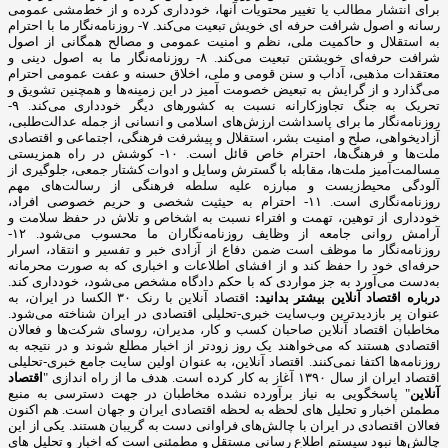
برای انتشار مطالب یا تغییر محتویات آنها، خودداری کرده و از خط‌مشی عمومی
رسانه و اصول شرافت حرفه ای خویش تبعیت می‌کند. ۷- روزنامه‌نگار ما با احترام
به استقلال و حاکمیت ملی، نظم و امنیت عمومی و مصالح همگانی از اصول
شرافت حرفه‌ای خویشتن تبعیت می‌کند. ۸- روزنامه‌نگار ما به اصول دینی و
معتقدات مذهبی، آداب و سنن قومی و ملی، اخلاق حسنه و عفت عمومی احترام
می‌گذارد و از گرایش به تبعیض خصومت آمیز در این زمینه‌ها و همچنین تشویق و
تحریک به جنگ تجاوزکارانه نسبت به کشورهای دیگر خودداری می‌کند. ۹-
روزنامه‌نگار ما برای پاسداشت ارزش‌های اسلامی و انسانی از جمله عدالت‌طلبی،
آزادیخواهی، صلح و امنیت بشر، استقلال و پیشرفت فرهنگی، اجتماعی و اقتصادی
ملت‌ها و فرهنگ‌ها، احترام خاص قائل است. ۱۰- کوشش در راه همزیستی
مسالمت‌آمیز ملت‌ها، مقابله با گسترش وسایل و ادوات کشتار جمعی، جلوگیری از
آلودگی محیط‌زیست و مبارزه علیه سلطه فرهنگی از رسالت‌های مهم
روزنامه‌نگاری است. ۱۱- احترام به حیثیت شخصی و حریم خصوصی افراد،
خودداری از توهین، تهمت و افتراء نسبت به اشخاص و تلاش در حفظ سلامت و
آرامش روانی جامعه از وظایف روزنامه‌نگاران ما محسوب می‌شود. ۱۲-
روزنامه‌نگار ما موظف است ضمن دفاع از آزادی خبر و تفسیر و انتقاد، اسرار
حرفه‌ای خود را حفظ کند و از افشای اطلاعات و اخباری که به صورت محرمانه
به‌دست می‌آورد به جز مواردی که با حکم دادگاه مشخص می‌شود، خودداری کند.
درباره اقتصاد آنلاین بیشتر بدانید:
اقتصاد آنلاین با رنک ۳۰ الکسا در ایران، به
عنوان پر بازدیدترین وب‌سایت خبری-تحلیلی اقتصادی در ایران شناخته می‌شود.
مخاطبان اقتصاد آنلاین صاحبان کسب و کار، مدیران، روسای شرکت‌ها و فعالان
اقتصادی هستند که می‌خواهند یک روز زودتر از اخبار مطلع شوند و در نتیجه به
روزنامه‌ها اکتفا نمی‌کنند. اقتصاد آنلاین، به عنوان اولین سایت جامع خبری-تحلیلی
اقتصاد ایران از سال ۱۳۹۰ آغاز به کار کرده است. هدف ما از راه اندازی "
اقتصاد
آنلاین
" پاسخگویی به نیاز برآورده نشده مخاطبان در جهت دسترسی به منبع
مطمئن اخبار و تحلیل های لحظه به لحظه اقتصادی ایران و جهان است. هم اکنون
فعالان اقتصادی در ایران با چالش‌های فراوانی دست به گریبان هستند. یکی از این
چالش‌ها نبود سیستم اطلاع رسانی مستقل و مطمئنی است که اخبار و تحلیل های