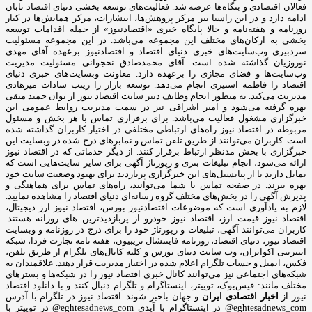
فعالان اقتصادی و بنگاه‌ها عرضه شد. فعالیت‌های توسعه بخشی دنیای اقتصاد تابان
ادامه دارد و در این راستا نیز مرکز پژوهش‌ها، انتشارات، مرکز همایش‌ها در کنار
روزنامه و هفته‌نامه و حالا پایگاه خبری «اقتصادنیوز» از جمله اقدامات توسعه
بخشی به ارکان‌های مختلف این مجموعه می‌باشد. در این مجموعه مسئولیت
سردبیری وب‌سایت‌های خبری دنیای اقتصاد و اقتصادنیوز برعهده آقای مهدی
نوروزیان گذاشته شده است. آقای محمدصادق نخجوانی مسئولیت مدیریت
وب‌سایت‌ها و فضای مجازی را برعهده دارد. معاونت وبسایت‌های خبری دنیای
اقتصاد را فاطمه استیری انجام می‌دهد. توسعه بازار را زینب سادات میرهادی
مدیریت می‌کند. به منظور انجام وظایف دبیر سایت اقتصاد نیوز از توان حمید متقی
بهره گرفته می‌شود و امیر اشراقی نیز در سمت مدیریت روابط عمومی این
خبرگزاری مشغول فعالیت می‌باشد. برای برقراری تماس با هر بخش و مسئول
مربوطه در اقتصاد نیوز راه‌های ارتباطی مختلفی در اختیار کاربران گذاشته شده
است. کاربران می‌توانند از طریق تلفن تماس و نمابرهای درج شده در وبسایت این
خبرگزاری با بخش مدنظر ارتباط برقرار کنند. از دیگر خدماتی که در اقتصاد نیوز
ارائه می‌شود، انجام تبلیغات بنری و رپورتاژ آگهی برای سایر سایت‌هایی است که
تمایل دارند تا از پتانسیل‌های این خبرگزاری پربازدید برای بهبود وضعیت سایت خود
بهره ببرند. در صفحه تماس با شما می‌توانید، راه‌های تماس برای هماهنگی و
پذیرش آگهی را در بخش‌های مختلف گروه رسانه‌ای دنیای اقتصاد را مشاهده نمایید.
لازم به یادآوری است که موضوعات اقتصادنیوز بورس، اقتصاد نیوز ارز دیجیتال،
اقتصاد نیوز قیمت ارز، اقتصاد نیوز خودرو از پربازدیدترین های روزانه هستند.
کاربران می‌توانند آگهی، تبلیغات و رپورتاژ خود را برای درج در روزنامه و وبسایت
اقتصاد نیوز، دنیای اقتصاد، روزنامه فایننشال تریبیون، هفته نامه تجارت فردا، شبکه
اینترنتی اکوایران، وب سایت دنیای بورس و کلیه کانال‌های تلگرام از طریق تلفن،
فکس، ایمیل و حساب تلگرام اعلام شده در اختیار مدیریت قرار دهند. علاقمندان به
شبکه‎‌های اجتماعی نیز می‌توانند کانال خبری اقتصاد نیوز را در شبکه‌ها و بسترهای
مختلف مانند: فیس‌بوک، توییتر، اینستاگرام و تلگرام دنبال کنند و با دانلود اقتصاد
نیوز از
اخبار اقتصادی ایران
و جهان باخبر شوند. اقتصاد نیوز در تلگرام با آدرس
eghtesadnews_com@ در اینستاگرام با آیدی eghtesadnews_com@ در توییتر با