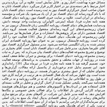
مسائل حوزه بهداشت، اخبار روز و... قابل نمایش است. علاوه بر آن، پربازدیدترین
اخبار مرتبط با هر دسته‌بندی نیز در اختیار کاربر قرار می‌گیرد. دنیای اقتصاد تابان به
عنوان صاحب امتیاز خبرگزاری اقتصاد نیوز به ثبت رسیده است. دنیای اقتصاد تابان
که با نام گروه رسانه ای دنیای اقتصاد نیز از آن یاد می‌شود یک شرکت و مؤسسه
رسانه‌ای در ایران است. علاوه بر سایت خبری اقتصاد نیوز، روزنامه دنیای اقتصاد،
هفته ‌نامه تجارت فردا، شبکه اینترنتی اکوایران، وب‌سایت واحد توسعه دانش،
وب‌سایت همایش‌های دنیای اقتصاد، روزنامه انگلیسی ‌زبان فایننشال تریبون نیز به
عنوان زیرمجموعه‌های این گروه رسانه‌ای مشغول فعالیت هستند. گروه دنیای
اقتصاد همچنین دارای مرکز پژوهش‌ها، انتشارات و مرکز همایش‌ها نیز می‌باشد.
اولین زیرمجموعه این هلدینگ، دنیای اقتصاد، از سال 1381 فعالیت خود را آغاز
کرده است. روزنامه فایننشال تریبیون، نیز به عنوان تنها روزنامه اقتصادی ایران
منتشر شده به زبان انگلیسی شناخته می‌شود. مدیر مسئول خبرگزاری اقتصاد نیوز
آقای علیرضا بختیاری، مدیرعامل شرکت دنیای اقتصاد تابان است. آقای بختیاری در
توضیح و تشریح مجموعه فعالیت‌های دنیای اقتصاد بیان می‌دارند که: پس از به ثبات
رسیدن مجموعه روزنامه «دنیای اقتصاد» برای پوشش و جبران نقاط ضعف کشف
شده در روزنامه از جهات مختلف و تحقق بخشیدن به برنامه‌های توسعه فعالیت
خود، تصمیم گرفته شد تا هفته نامه تجارت فردا در تیرماه سال 1391 راه‌اندازی
شود. این تصمیم بدلیل عدم برخورداری از پتانسیل ارائه مقالات، گزارش‌ها و
محتوای تحلیلی که از عمق بیشتری برخوردار هستند، در روزنامه دنیای اقتصاد اخذ
شده است. وی اظهار می‌کند که یک فعال اقتصادی به هر ترتیب در فرآیند کاری خود
در طول روز به اطلاعاتی نیاز پیدا خواهد کرد که نه در قالب روزنامه و نه در قالب
هفته‌نامه نمی‌گنجد. پکیجی تشکیل شده از اخبار، گزارش و تحلیل در قالب بسته‌ای
قابل استفاده هم در لپ‌تاب‌ها و کامپیوترهای شخصی و هم موبایل‌های هوشمند
می‌تواند کارایی گردش باز اطلاعات را برای فعالان بخش خصوصی و بنگاه‌ها
افزایش دهد. به گفته مدیر عامل این شرکت، در گام‌های بعدی برای مرتفع سازی
چالش‌های رسانه در ایران از منظر اقتصادی بدنبال ایجاد یک منبع به زبان اصلی
برای سرمایه‌گذاران خارجی برآمدیم تا بتواند از آن منبع کسب اطلاعات کند. بدین
ترتیب، یکی از اجزای هلدینگ یعنی روزنامه انگلیسی «financial tribion» را به