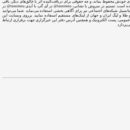
 حقوقی برای خودش محفوظ بماند، و چه حقوقی برای دریافت‌کننده اثر یا خالق‌های دیگر، باقی
بماند. خبرگزاری تسنیم با شعار چشمه‌ی جوشان آگاهی بخشی از حضور پر رنگ در شبکه‌های اجتماعی مختلف نیز غافل نشده است و کانال خبرگزاری تسنیم را شکل داده است. تسنیم در سروش با نشانی، tasnimna@ در آی گپ با آیدی tasnimna@ در
ا ایدی Tasnimnews@ و در اینستاگرام به نشانی tasnimnews_fa@ به فعالیت می‌پردازد و از این پتانسیل شبکه‌های اجتماعی نیز برای آگاهی بخشی استفاده می‌نماید. شما می‌توانید
طلا و لیگ ایران و جهان از لینک‌های مستقیم استفاده نمایید. برروی وبسایت این
بط عمومی، پست الکترونیک و همچنین آدرس دفتر این خبرگزاری جهت برقراری ارتباط