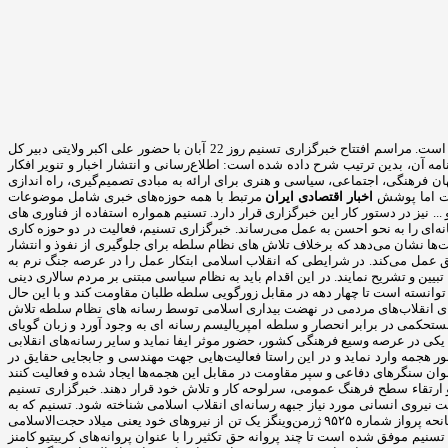
خبرگزاری تسنیم یک خبرگزاری خصوصی در ایران است که ارتباط قوی با سپاه پاسداران دارد. این خبرگزاری در سال 1391 با مدیریت سید مجید قلی زاده آغاز بکار کرده است. مراسم افتتاح خبرگزاری تسنیم روز 22 آبان با حضور علی اکبر ولایتی دبیر کل
 آن، بدین ترتیب شرح داده شده است: اطلاع‌رسانی و انتشار اخبار و تنویر افکار
رهنگی، اجتماعی، سیاسی و هنری برای ارائه به مبادی تصمیم‌گیری، راه اندازی
است اما پوشش
اخبار اقتصادی ایران
مرتبط با همه حوزه‌های خبری شامل موضوعات
.. نیز در دستور کار این خبرگزاری قرار دارد. تسنیم همواره استفاده از فناوری های
ه‌ای را به نحو احسن به عمل می‌رساند. خبرگزاری تسنیم، فعالیت در دو حوزه کاری
ت‌ها نشان می‌دهد که برخلاف تلاش های نظام سلطه برای جلوگیری از نفوذ و انتشار
ق عمل می‌کند. در شرایطی که انقلاب اسلامی ابتکار عمل را در عرصه جنگ نرم به
یین و تشریح نمایند. در این اقدام باید به نظام سیاسی مبتنی بر مردم سالاری دینی
توانسته است تا چهار دهه در مقابل زورگویی سلطه طلبان مقاومت کند و با این حال
دهای انقلاب‌های مردمی در نهضت بیداری اسلامی توسط رسانه های نظام سلطه تلاش
ستحکمی در برابر انحصار و سلطه امپریالیسم رسانه ای به وجود آورد و زبان گویای
یکی در عرصه وسیع فرهنگی کشور، حضور موثر ایفا نماید و سایر رسانه‌های انقلابی
ر هجمه وارد نماید و در این راستا فعالیت‌هایی جهت مهندسی و جابجایی حقایق در
نوان سنگرهای دفاعی و سپر مقاومت در مقابل این هجمه‌ها ایجاد شده و فعالیت کنند
و ارتقاء سطح فرهنگ عمومی، سرلوحه کار و تلاش خود قرار دهند. خبرگزاری تسنیم
 نیروی انسانی مورد نیاز جبهه رسانه‌ای انقلاب اسلامی شناخته شود. تسنیم که به
گفته رئیس سپاه محمدعلی جعفری یکی از رسانه‌های مؤمن و انقلابی است که در مقابله با توطئه‌های ضداسلامی و ضد بشری ستمگران وظیفه بسیار سنگینی دارد، در سانحه پرواز شماره ۹۵۲۵ ژرمن‌وینگز یک تن از نیروهای خود یعنی میلاد حجت‌الاسلامی
یم موفق شده است تا چند پروانه حق تکثیر را با عنوان پروانه‌های کرییتیو کامنز