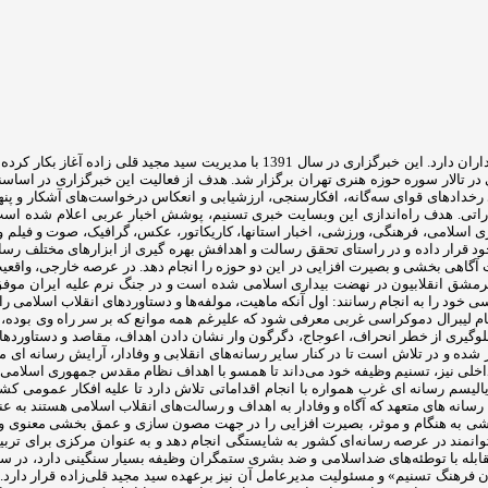
تالار سوره حوزه هنری تهران برگزار شد. هدف از فعالیت این خبرگزاری در اساسنامه
های قوای سه‌گانه، افکارسنجی، ارزشیابی و انعکاس درخواست‌های آشکار و پنهان ف
تشاراتی. هدف راه‌اندازی این وبسایت خبری تسنیم، پوشش اخبار عربی اعلام شده 
اری اسلامی، فرهنگی، ورزشی، اخبار استانها، کاریکاتور، عکس، گرافیک، صوت و فیلم و .
خود قرار داده و در راستای تحقق رسالت و اهدافش بهره گیری از ابزارهای مختلف رسان
 آگاهی بخشی و بصیرت افزایی در این دو حوزه را انجام دهد. در عرصه خارجی، واقعی
 سرمشق انقلابیون در نهضت بیداری اسلامی شده است و در جنگ نرم علیه ایران موف
ود را به انجام رسانند: اول آنکه ماهیت، مولفه‌ها و دستاوردهای انقلاب اسلامی را تب
ام لیبرال دموکراسی غربی معرفی شود که علیرغم همه موانع که بر سر راه وی بوده، 
ی جلوگیری از خطر انحراف، اعوجاج، دگرگون وار نشان دادن اهداف، مقاصد و دستاور
شده و در تلاش است تا در کنار سایر رسانه‌های انقلابی و وفادار، آرایش رسانه ای م
 داخلی نیز، تسنیم وظیفه خود می‌داند تا همسو با اهداف نظام مقدس جمهوری اسلامی 
الیسم رسانه ای غرب همواره با انجام اقداماتی تلاش دارد تا علیه افکار عمومی کشو
سانه های متعهد که آگاه و وفادار به اهداف و رسالت‌های انقلاب اسلامی هستند به ع
ی بخشی به هنگام و موثر، بصیرت افزایی را در جهت مصون سازی و عمق بخشی معنوی 
توانمند در عرصه رسانه‌ای کشور به شایستگی انجام دهد و به عنوان مرکزی برای تربیت
هنگ تسنیم» و مسئولیت مدیرعامل آن نیز برعهده سید مجید قلی‌زاده‌ قرار دارد. تسن