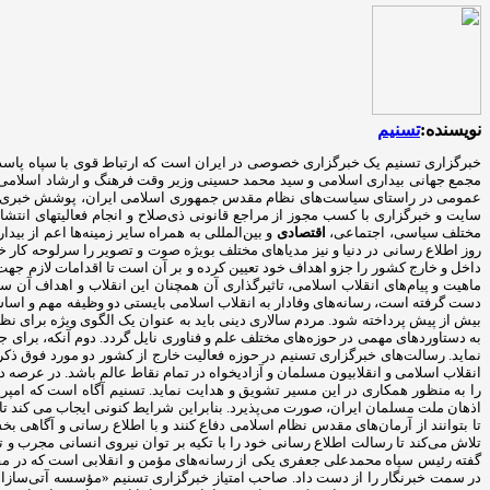
نویسنده:
تسنیم
مجمع جهانی بیداری اسلامی و سید محمد حسینی وزیر وقت فرهنگ و ارشاد اسلامی در 
عمومی در راستای سیاست‌های نظام مقدس جمهوری اسلامی ایران، پوشش خبری رخداد
سایت و خبرگزاری با کسب مجوز از مراجع قانونی ذی‌صلاح و انجام فعالیتهای ان
مختلف سیاسی، اجتماعی،
اقتصادی
و بین‌المللی به همراه سایر زمینه‌ها اعم از بید
روز اطلاع رسانی در دنیا و نیز مدیاهای مختلف بویژه صوت و تصویر را سرلوحه کار 
داخل و خارج کشور را جزو اهداف خود تعیین کرده و بر آن است تا اقدامات لازم جهت
ماهیت و پیام‌های انقلاب اسلامی، تاثیرگذاری آن همچنان این انقلاب و اهداف آن
دست گرفته است، رسانه‌های وفادار به انقلاب اسلامی بایستی دو وظیفه مهم و اساسی خ
بیش از پیش پرداخته شود. مردم سالاری دینی باید به عنوان یک الگوی ویژه برای نظ
به دستاوردهای مهمی در حوزه‌های مختلف علم و فناوری نایل گردد. دوم آنکه، برا
نماید. رسالت‌های خبرگزاری تسنیم در حوزه فعالیت خارج از کشور دو مورد فوق ذکر 
انقلاب اسلامی و انقلابیون مسلمان و آزادیخواه در تمام نقاط عالم باشد. در عرصه
را به منظور همکاری در این مسیر تشویق و هدایت نماید. تسنیم آگاه است که امپری
اذهان ملت مسلمان ایران، صورت می‌پذیرد. بنابراین شرایط کنونی ایجاب می کند تا ر
تا بتوانند از آرمان‌های مقدس نظام اسلامی دفاع کنند و با اطلاع رسانی و آگاه
تلاش می‌کند تا رسالت اطلاع رسانی خود را با تکیه بر توان نیروی انسانی مجرب و 
در سمت خبرنگار را از دست داد. صاحب امتیاز خبرگزاری تسنیم «مؤسسه آتی‌سازان فر