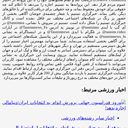
عموم مردم قرار دهد. این پروانه‌ها به تسنیم اجازه را می‌دهد تا اعلام کند چه
حقوقی برای خودش محفوظ بماند، و چه حقوقی برای دریافت‌کننده اثر یا خالق‌های
دیگر، باقی بماند. خبرگزاری تسنیم با شعار چشمه‌ی جوشان آگاهی بخشی از
حضور پر رنگ در شبکه‌های اجتماعی مختلف نیز غافل نشده است و کانال
خبرگزاری تسنیم را شکل داده است. تسنیم در سروش با نشانی، tasnimna@ در
آی گپ با آیدی tasnimna@ در توییتر به ادرس Tasnimnews_Fa@ در آپارات
tasnim.video@ در تلگرام با ایدی Tasnimnews@ و در اینستاگرام به نشانی
tasnimnews_fa@ به فعالیت می‌پردازد و از این پتانسیل شبکه‌های اجتماعی نیز
برای آگاهی بخشی استفاده می‌نماید. شما می‌توانید مهمترین اخبار تسنیم را از
طریق دسترسی مستقیم در تهران و دیگر شهرهای ایران در اختیار داشته باشید،
علاوه بر آن، میتوان برای دسترسی آسانتر به قیمت ارز و طلا و لیگ ایران و جهان
از لینک‌های مستقیم استفاده نمایید. برروی وبسایت این خبرگزاری به نشانی
اینترنتی تسنیم دات کام میتوان راه‌های ارتباطی مختلف را مشاهده نمود. کاربران
می‌توانند با استفاده از تلفن گویا، فکس، تلفن تماس واحد روابط عمومی، پست
الکترونیک و همچنین آدرس دفتر این خبرگزاری جهت برقراری ارتباط اقدام نمایند.
وبسایت خبرگزاری تسنیم با بازدید میانگین بیش از 200 هزار کاربر علاوه بر پوشش
اخبار در حوزه‌های مختلف به درج رپورتاژ و تبلیغات سایر کسب‌وکارها نیز می‌پردازد.
اخبار ورزشی مرتبط:
اخبار سایر رشته‌های ورزشی
ورود فدراسیون جهانی پرورش اندام به انتخابات ایران/دنیامالی