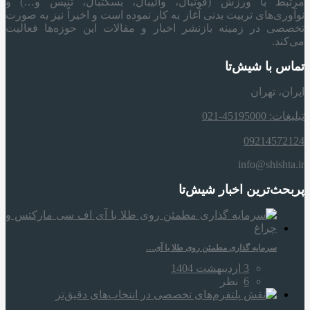
مرتبط با ورزش (فوتبال، والیبال، بسکتبال، تنیس و…) و
نوآوری‌های تربیت بدنی آغاز به کار نموده است و اخیراً نیز به صورت
تخصصی در زمینه بازنشر اخبار و مقالات این حوزه‌ها فعالیت
می‌کند.
تماس با شیش‌تا
ایران، تهران
تبلیغات: 45195000-021
09214572124
info@shishta.ir
پربحث‌ترین اخبار شیش‌تا
سرمایه‌ گذاری مطمئن روی طلا با آی…
3 اردیبهشت 1404
6
نظر