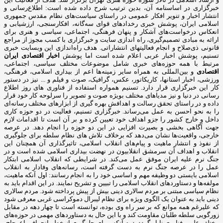
خبرگزاری در اساسنامه آن، بدین ترتیب شرح داده شده است: اطلاع‌رسانی و
انتشار اخبار و تنویر افکار عمومی در راستای سیاست‌های نظام مقدس جمهوری
اسلامی ایران، پوشش خبری رخدادهای قوای سه‌گانه، افکارسنجی، ارزشیابی و
انعکاس درخواست‌های آشکار و پنهان فرهنگی، اجتماعی، سیاسی و هنری برای
ارائه به مبادی تصمیم‌گیری، راه اندازی سایت و خبرگزاری با کسب مجوز از مراجع
قانونی ذی‌صلاح و انجام فعالیتهای انتشاراتی. هدف راه‌اندازی این وبسایت خبری
تسنیم، پوشش اخبار عربی اعلام شده است اما پوشش
اخبار اقتصادی ایران
مرتبط با همه حوزه‌های خبری شامل موضوعات مختلف سیاسی، اجتماعی،
اقتصادی
و بین‌المللی به همراه سایر زمینه‌ها اعم از بیداری اسلامی، فرهنگی،
ورزشی، اخبار استانها، کاریکاتور، عکس، گرافیک، صوت و فیلم و ... نیز در دستور
کار این خبرگزاری قرار دارد. تسنیم همواره استفاده از فناوری های روز اطلاع
رسانی در دنیا و نیز مدیاهای مختلف بویژه صوت و تصویر را سرلوحه کار خود قرار
داده و در راستای تحقق رسالت و اهدافش بهره گیری از ابزارهای مختلف رسانه‌ای
را به نحو احسن به عمل می‌رساند. خبرگزاری تسنیم، فعالیت در دو حوزه کاری
داخل و خارج کشور را جزو اهداف خود تعیین کرده و بر آن است تا اقدامات لازم
جهت آگاهی بخشی و بصیرت افزایی در این دو حوزه را انجام دهد. در عرصه
خارجی، واقعیت‌ها نشان می‌دهد که برخلاف تلاش های نظام سلطه برای جلوگیری
از نفوذ و انتشار ماهیت و پیام‌های انقلاب اسلامی، تاثیرگذاری آن همچنان این
انقلاب و اهداف آن سرمشق انقلابیون در نهضت بیداری اسلامی شده است و در
جنگ نرم علیه ایران موفق عمل می‌کند. در شرایطی که انقلاب اسلامی ابتکار
عمل را در عرصه جنگ نرم به دست گرفته است، رسانه‌های وفادار به انقلاب
اسلامی بایستی دو وظیفه مهم و اساسی خود را به انجام رسانند: اول آنکه ماهیت،
مولفه‌ها و دستاوردهای انقلاب اسلامی را تبیین و تشریح نمایند. در این اقدام باید به
نظام سیاسی مبتنی بر مردم سالاری دینی بیش از پیش پرداخته شود. مردم سالاری
دینی باید به عنوان یک الگوی ویژه برای نظام لیبرال دموکراسی غربی معرفی شود
که علیرغم همه موانع که بر سر راه وی بوده، توانسته است تا چهار دهه در مقابل
زورگویی سلطه طلبان مقاومت کند و با این حال به دستاوردهای مهمی در حوزه‌های
مختلف علم و فناوری نایل گردد. دوم آنکه، برای جلوگیری از خطر انحراف، اعوجاج،