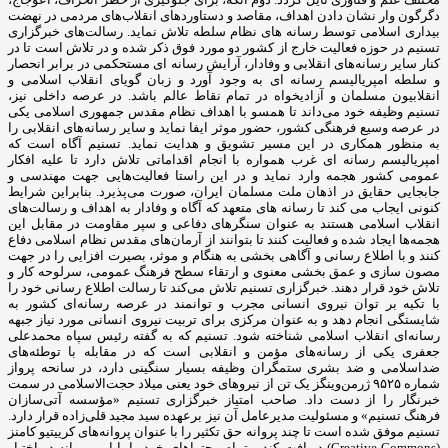
دگرگون وار نشان دادن اهداف، مقاصد و دستاوردهای انقلاب‌های مردمی در نهضت
بیداری اسلامی توسط رسانه های نظام سلطه تلاش نماید. رسالت‌های خبرگزاری
تسنیم در حوزه فعالیت خارج از کشور دو مورد فوق ذکر شده و در تلاش است تا در
کنار سایر رسانه‌های انقلابی و وفادار، آرایش رسانه ای مستحکمی در برابر انحصار
و سلطه امپریالیسم رسانه ای به وجود آورد و زبان گویای انقلاب اسلامی و
انقلابیون مسلمان و آزادیخواه در تمام نقاط عالم باشد. در عرصه داخلی نیز،
تسنیم وظیفه خود می‌داند تا همسو با اهداف نظام مقدس جمهوری اسلامی یکی
در عرصه وسیع فرهنگی کشور، حضور موثر ایفا نماید و سایر رسانه‌های انقلابی را
به منظور همکاری در این مسیر تشویق و هدایت نماید. تسنیم آگاه است که
امپریالیسم رسانه ای غرب همواره با انجام اقداماتی تلاش دارد تا علیه افکار
عمومی کشور هجمه وارد نماید و در این راستا فعالیت‌هایی جهت مهندسی و
جابجایی حقایق در اذهان ملت مسلمان ایران، صورت می‌پذیرد. بنابراین شرایط
کنونی ایجاب می کند تا رسانه های متعهد که آگاه و وفادار به اهداف و رسالت‌های
انقلاب اسلامی هستند به عنوان سنگرهای دفاعی و سپر مقاومت در مقابل این
هجمه‌ها ایجاد شده و فعالیت کنند تا بتوانند از آرمان‌های مقدس نظام اسلامی دفاع
کنند و با اطلاع رسانی و آگاهی بخشی به هنگام و موثر، بصیرت افزایی را در جهت
مصون سازی و عمق بخشی معنوی و ارتقاء سطح فرهنگ عمومی، سرلوحه کار و
تلاش خود قرار دهند. خبرگزاری تسنیم تلاش می‌کند تا رسالت اطلاع رسانی خود را
با تکیه بر توان نیروی انسانی مجرب و توانمند در عرصه رسانه‌ای کشور به
شایستگی انجام دهد و به عنوان مرکزی برای تربیت نیروی انسانی مورد نیاز جبهه
رسانه‌ای انقلاب اسلامی شناخته شود. تسنیم که به گفته رئیس سپاه محمدعلی
جعفری یکی از رسانه‌های مؤمن و انقلابی است که در مقابله با توطئه‌های
ضداسلامی و ضد بشری ستمگران وظیفه بسیار سنگینی دارد، در سانحه پرواز
شماره ۹۵۲۵ ژرمن‌وینگز یک تن از نیروهای خود یعنی میلاد حجت‌الاسلامی در سمت
خبرنگار را از دست داد. صاحب امتیاز خبرگزاری تسنیم «مؤسسه آتی‌سازان
فرهنگ تسنیم» و مسئولیت مدیرعامل آن نیز برعهده سید مجید قلی‌زاده‌ قرار دارد.
تسنیم موفق شده است تا چند پروانه حق تکثیر را با عنوان پروانه‌های کرییتیو کامنز
(Creative Commons) دریافت کند و تمام محتواهای خود را با این پروانه در اختیار