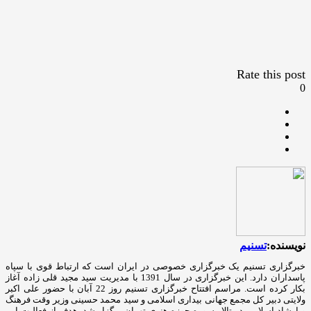
Rate this post
0
نویسنده:
تسنیم
خبرگزاری تسنیم یک خبرگزاری خصوصی در ایران است که ارتباط قوی با سپاه
پاسداران دارد. این خبرگزاری در سال 1391 با مدیریت سید مجید قلی زاده آغاز
بکار کرده است. مراسم افتتاح خبرگزاری تسنیم روز 22 آبان با حضور علی اکبر
ولایتی دبیر کل مجمع جهانی بیداری اسلامی و سید محمد حسینی وزیر وقت فرهنگ
و ارشاد اسلامی در تالار سوره حوزه هنری تهران برگزار شد. هدف از فعالیت این