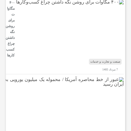
۴۰۰
مگاوا
ت
برای
روشن
نگه
داشتن
چراغ
کسب‌و
کار‌ها
صنعت و تجارت و خدمات
7 مرداد 1405
ع
ب
و
ر
ا
ز
خ
ط
م