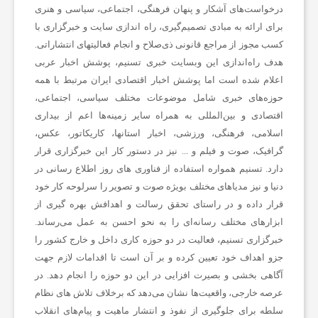
ت
درخواست‌های آشکار و پنهان فرهنگی، اجتماعی، سیاسی و هنری
برای ارائه به مبادی تصمیم‌گیری، راه اندازی سایت و خبرگزاری با
ب
کسب مجوز از مراجع قانونی ذی‌صلاح و انجام فعالیتهای انتشاراتی.
هدف راه‌اندازی این وبسایت خبری تسنیم، پوشش اخبار عربی
اعلام شده است اما پوشش
اخبار اقتصادی ایران
مرتبط با همه
ا
حوزه‌های خبری شامل موضوعات مختلف سیاسی، اجتماعی،
اقتصادی
و بین‌المللی به همراه سایر زمینه‌ها اعم از بیداری
ل
اسلامی، فرهنگی، ورزشی، اخبار استانها، کاریکاتور، عکس،
گرافیک، صوت و فیلم و ... نیز در دستور کار این خبرگزاری قرار
ا
دارد. تسنیم همواره استفاده از فناوری های روز اطلاع رسانی در
دنیا و نیز مدیاهای مختلف بویژه صوت و تصویر را سرلوحه کار خود
قرار داده و در راستای تحقق رسالت و اهدافش بهره گیری از
ی
ابزارهای مختلف رسانه‌ای را به نحو احسن به عمل می‌رساند.
خبرگزاری تسنیم، فعالیت در دو حوزه کاری داخل و خارج کشور را
ر
جزو اهداف خود تعیین کرده و بر آن است تا اقدامات لازم جهت
آگاهی بخشی و بصیرت افزایی در این دو حوزه را انجام دهد. در
عرصه خارجی، واقعیت‌ها نشان می‌دهد که برخلاف تلاش های نظام
ا
سلطه برای جلوگیری از نفوذ و انتشار ماهیت و پیام‌های انقلاب