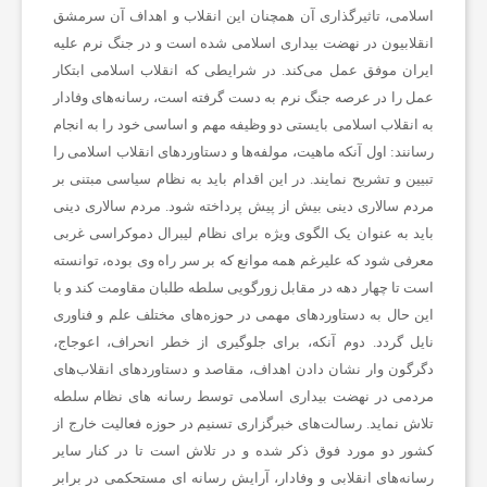
اسلامی، تاثیرگذاری آن همچنان این انقلاب و اهداف آن سرمشق
ن
انقلابیون در نهضت بیداری اسلامی شده است و در جنگ نرم علیه
ایران موفق عمل می‌کند. در شرایطی که انقلاب اسلامی ابتکار
عمل را در عرصه جنگ نرم به دست گرفته است، رسانه‌های وفادار
ا
به انقلاب اسلامی بایستی دو وظیفه مهم و اساسی خود را به انجام
رسانند: اول آنکه ماهیت، مولفه‌ها و دستاوردهای انقلاب اسلامی را
خ
تبیین و تشریح نمایند. در این اقدام باید به نظام سیاسی مبتنی بر
مردم سالاری دینی بیش از پیش پرداخته شود. مردم سالاری دینی
ب
باید به عنوان یک الگوی ویژه برای نظام لیبرال دموکراسی غربی
معرفی شود که علیرغم همه موانع که بر سر راه وی بوده، توانسته
است تا چهار دهه در مقابل زورگویی سلطه طلبان مقاومت کند و با
ا
این حال به دستاوردهای مهمی در حوزه‌های مختلف علم و فناوری
نایل گردد. دوم آنکه، برای جلوگیری از خطر انحراف، اعوجاج،
ر
دگرگون وار نشان دادن اهداف، مقاصد و دستاوردهای انقلاب‌های
مردمی در نهضت بیداری اسلامی توسط رسانه های نظام سلطه
تلاش نماید. رسالت‌های خبرگزاری تسنیم در حوزه فعالیت خارج از
ف
کشور دو مورد فوق ذکر شده و در تلاش است تا در کنار سایر
رسانه‌های انقلابی و وفادار، آرایش رسانه ای مستحکمی در برابر