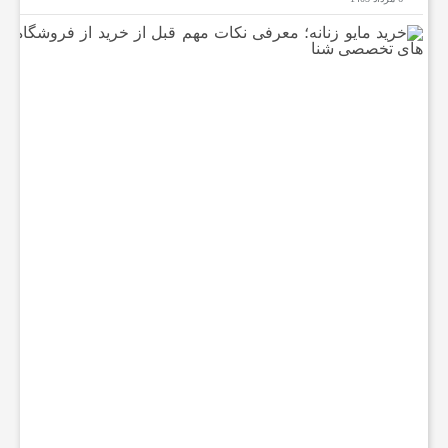
خ
ر
ی
د
م
ا
ی
و
ز
ن
ا
ن
ه
؛
م
ع
ر
ف
ی
ن
ک