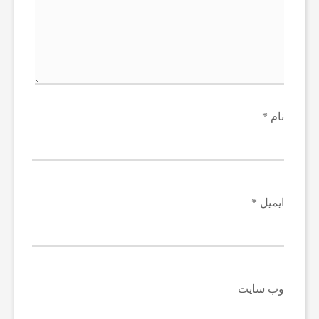
،
س
ل
نام
*
ا
م
ایمیل
*
ت
ص
وب‌ سایت
ن