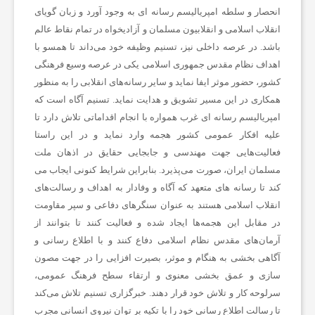
و
انحصار و سلطه امپریالیسم رسانه ای به وجود آورد و زبان گویای
انقلاب اسلامی و انقلابیون مسلمان و آزادیخواه در تمام نقاط عالم
ت
باشد. در عرصه داخلی نیز، تسنیم وظیفه خود می‌داند تا همسو با
اهداف نظام مقدس جمهوری اسلامی یکی در عرصه وسیع فرهنگی
کشور، حضور موثر ایفا نماید و سایر رسانه‌های انقلابی را به منظور
ب
همکاری در این مسیر تشویق و هدایت نماید. تسنیم آگاه است که
امپریالیسم رسانه ای غرب همواره با انجام اقداماتی تلاش دارد تا
ا
علیه افکار عمومی کشور هجمه وارد نماید و در این راستا
فعالیت‌هایی جهت مهندسی و جابجایی حقایق در اذهان ملت
مسلمان ایران، صورت می‌پذیرد. بنابراین شرایط کنونی ایجاب می
ل
کند تا رسانه های متعهد که آگاه و وفادار به اهداف و رسالت‌های
انقلاب اسلامی هستند به عنوان سنگرهای دفاعی و سپر مقاومت
ج
در مقابل این هجمه‌ها ایجاد شده و فعالیت کنند تا بتوانند از
آرمان‌های مقدس نظام اسلامی دفاع کنند و با اطلاع رسانی و
ه
آگاهی بخشی به هنگام و موثر، بصیرت افزایی را در جهت مصون
سازی و عمق بخشی معنوی و ارتقاء سطح فرهنگ عمومی،
سرلوحه کار و تلاش خود قرار دهند. خبرگزاری تسنیم تلاش می‌کند
ا
تا رسالت اطلاع رسانی خود را با تکیه بر توان نیروی انسانی مجرب