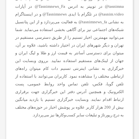
و
tasnimna@ در توییتر به ادرس Tasnimnews_Fa@ در آپارات
tasnim.video@ در تلگرام با ایدی Tasnimnews@ و در اینستاگرام
ت
به نشانی tasnimnews_fa@ به فعالیت می‌پردازد و از این پتانسیل
شبکه‌های اجتماعی نیز برای آگاهی بخشی استفاده می‌نماید. شما
می‌توانید مهمترین اخبار تسنیم را از طریق دسترسی مستقیم در
س
تهران و دیگر شهرهای ایران در اختیار داشته باشید، علاوه بر آن،
میتوان برای دسترسی آسانتر به قیمت ارز و طلا و لیگ ایران و
ا
جهان از لینک‌های مستقیم استفاده نمایید. برروی وبسایت این
خبرگزاری به نشانی اینترنتی تسنیم دات کام میتوان راه‌های
ارتباطی مختلف را مشاهده نمود. کاربران می‌توانند با استفاده از
ل
تلفن گویا، فکس، تلفن تماس واحد روابط عمومی، پست
الکترونیک و همچنین آدرس دفتر این خبرگزاری جهت برقراری
ا
ارتباط اقدام نمایند. وبسایت خبرگزاری تسنیم با بازدید میانگین
بیش از 200 هزار کاربر علاوه بر پوشش اخبار در حوزه‌های مختلف
خ
به درج رپورتاژ و تبلیغات سایر کسب‌وکارها نیز می‌پردازد.
ب