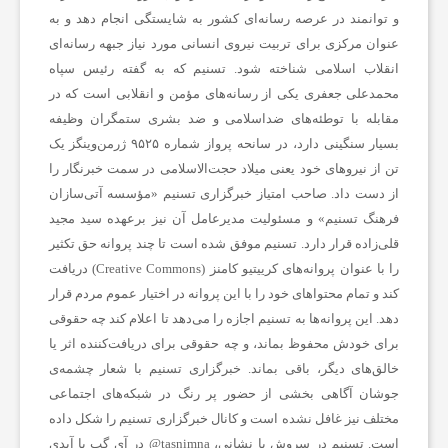
و توانمند در عرصه رسانه‌ای کشور به شایستگی انجام دهد و به
ن
عنوان مرکزی برای تربیت نیروی انسانی مورد نیاز جبهه رسانه‌ای
انقلاب اسلامی شناخته شود. تسنیم که به گفته رئیس سپاه
محمدعلی جعفری یکی از رسانه‌های مؤمن و انقلابی است که در
ا
مقابله با توطئه‌های ضداسلامی و ضد بشری ستمگران وظیفه
بسیار سنگینی دارد، در سانحه پرواز شماره ۹۵۲۵ ژرمن‌وینگز یک
خ
تن از نیروهای خود یعنی میلاد حجت‌الاسلامی در سمت خبرنگار را
از دست داد. صاحب امتیاز خبرگزاری تسنیم «مؤسسه آتی‌سازان
ب
فرهنگ تسنیم» و مسئولیت مدیرعامل آن نیز برعهده سید مجید
قلی‌زاده‌ قرار دارد. تسنیم موفق شده است تا چند پروانه حق تکثیر
را با عنوان پروانه‌های کرییتیو کامنز (Creative Commons) دریافت
ا
کند و تمام محتواهای خود را با این پروانه در اختیار عموم مردم قرار
دهد. این پروانه‌ها به تسنیم اجازه را می‌دهد تا اعلام کند چه حقوقی
ر
برای خودش محفوظ بماند، و چه حقوقی برای دریافت‌کننده اثر یا
خالق‌های دیگر، باقی بماند. خبرگزاری تسنیم با شعار چشمه‌ی
جوشان آگاهی بخشی از حضور پر رنگ در شبکه‌های اجتماعی
ف
مختلف نیز غافل نشده است و کانال خبرگزاری تسنیم را شکل داده
است. تسنیم در سروش با نشانی، tasnimna@ در آی گپ با آیدی