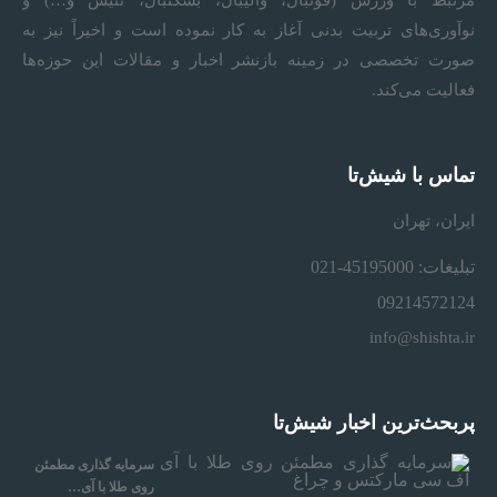
مرتبط با ورزش (فوتبال، والیبال، بسکتبال، تنیس و…) و
نوآوری‌های تربیت بدنی آغاز به کار نموده است و اخیراً نیز به
صورت تخصصی در زمینه بازنشر اخبار و مقالات این حوزه‌ها
فعالیت می‌کند.
تماس با شیش‌تا
ایران، تهران
تبلیغات: 45195000-021
09214572124
info@shishta.ir
پربحث‌ترین اخبار شیش‌تا
سرمایه‌ گذاری مطمئن
روی طلا با آی…