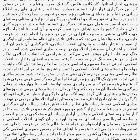
ورزشی، اخبار استانها، کاریکاتور، عکس، گرافیک، صوت و فیلم و ... نیز در دستور
کار این خبرگزاری قرار دارد. تسنیم همواره استفاده از فناوری های روز اطلاع
رسانی در دنیا و نیز مدیاهای مختلف بویژه صوت و تصویر را سرلوحه کار خود قرار
داده و در راستای تحقق رسالت و اهدافش بهره گیری از ابزارهای مختلف رسانه‌ای
را به نحو احسن به عمل می‌رساند. خبرگزاری تسنیم، فعالیت در دو حوزه کاری
داخل و خارج کشور را جزو اهداف خود تعیین کرده و بر آن است تا اقدامات لازم
جهت آگاهی بخشی و بصیرت افزایی در این دو حوزه را انجام دهد. در عرصه
خارجی، واقعیت‌ها نشان می‌دهد که برخلاف تلاش های نظام سلطه برای جلوگیری
از نفوذ و انتشار ماهیت و پیام‌های انقلاب اسلامی، تاثیرگذاری آن همچنان این
انقلاب و اهداف آن سرمشق انقلابیون در نهضت بیداری اسلامی شده است و در
جنگ نرم علیه ایران موفق عمل می‌کند. در شرایطی که انقلاب اسلامی ابتکار
عمل را در عرصه جنگ نرم به دست گرفته است، رسانه‌های وفادار به انقلاب
اسلامی بایستی دو وظیفه مهم و اساسی خود را به انجام رسانند: اول آنکه ماهیت،
مولفه‌ها و دستاوردهای انقلاب اسلامی را تبیین و تشریح نمایند. در این اقدام باید به
نظام سیاسی مبتنی بر مردم سالاری دینی بیش از پیش پرداخته شود. مردم سالاری
دینی باید به عنوان یک الگوی ویژه برای نظام لیبرال دموکراسی غربی معرفی شود
که علیرغم همه موانع که بر سر راه وی بوده، توانسته است تا چهار دهه در مقابل
زورگویی سلطه طلبان مقاومت کند و با این حال به دستاوردهای مهمی در حوزه‌های
مختلف علم و فناوری نایل گردد. دوم آنکه، برای جلوگیری از خطر انحراف، اعوجاج،
دگرگون وار نشان دادن اهداف، مقاصد و دستاوردهای انقلاب‌های مردمی در نهضت
بیداری اسلامی توسط رسانه های نظام سلطه تلاش نماید. رسالت‌های خبرگزاری
تسنیم در حوزه فعالیت خارج از کشور دو مورد فوق ذکر شده و در تلاش است تا در
کنار سایر رسانه‌های انقلابی و وفادار، آرایش رسانه ای مستحکمی در برابر انحصار
و سلطه امپریالیسم رسانه ای به وجود آورد و زبان گویای انقلاب اسلامی و
انقلابیون مسلمان و آزادیخواه در تمام نقاط عالم باشد. در عرصه داخلی نیز،
تسنیم وظیفه خود می‌داند تا همسو با اهداف نظام مقدس جمهوری اسلامی یکی
در عرصه وسیع فرهنگی کشور، حضور موثر ایفا نماید و سایر رسانه‌های انقلابی را
به منظور همکاری در این مسیر تشویق و هدایت نماید. تسنیم آگاه است که