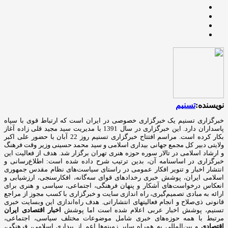
نویسنده:
تسنیم
خبرگزاری تسنیم یک خبرگزاری خصوصی در ایران است که ارتباط قوی با سپاه
پاسداران دارد. این خبرگزاری در سال 1391 با مدیریت سید مجید قلی زاده آغاز
بکار کرده است. مراسم افتتاح خبرگزاری تسنیم روز 22 آبان با حضور علی اکبر
ولایتی دبیر کل مجمع جهانی بیداری اسلامی و سید محمد حسینی وزیر وقت فرهنگ
و ارشاد اسلامی در تالار سوره حوزه هنری تهران برگزار شد. هدف از فعالیت این
خبرگزاری در اساسنامه آن، بدین ترتیب شرح داده شده است: اطلاع‌رسانی و
انتشار اخبار و تنویر افکار عمومی در راستای سیاست‌های نظام مقدس جمهوری
اسلامی ایران، پوشش خبری رخدادهای قوای سه‌گانه، افکارسنجی، ارزشیابی و
انعکاس درخواست‌های آشکار و پنهان فرهنگی، اجتماعی، سیاسی و هنری برای
ارائه به مبادی تصمیم‌گیری، راه اندازی سایت و خبرگزاری با کسب مجوز از مراجع
قانونی ذی‌صلاح و انجام فعالیتهای انتشاراتی. هدف راه‌اندازی این وبسایت خبری
تسنیم، پوشش اخبار عربی اعلام شده است اما پوشش
اخبار اقتصادی ایران
مرتبط با همه حوزه‌های خبری شامل موضوعات مختلف سیاسی، اجتماعی،
اقتصادی
و بین‌المللی به همراه سایر زمینه‌ها اعم از بیداری اسلامی، فرهنگی،