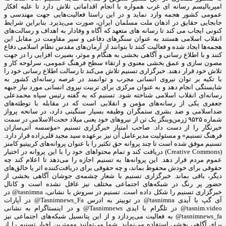
امپریالیسم رسانه ای غرب همواره با انجام اقداماتی تلاش دارد تا علیه افکار
عمومی کشور هجمه وارد نماید و در این راستا فعالیت‌هایی جهت مهندسی و
جابجایی حقایق در اذهان ملت مسلمان ایران، صورت می‌پذیرد. بنابراین شرایط
کنونی ایجاب می کند تا رسانه های متعهد که آگاه و وفادار به اهداف و رسالت‌های
انقلاب اسلامی هستند به عنوان سنگرهای دفاعی و سپر مقاومت در مقابل این
هجمه‌ها ایجاد شده و فعالیت کنند تا بتوانند از آرمان‌های مقدس نظام اسلامی دفاع
کنند و با اطلاع رسانی و آگاهی بخشی به هنگام و موثر، بصیرت افزایی را در جهت
مصون سازی و عمق بخشی معنوی و ارتقاء سطح فرهنگ عمومی، سرلوحه کار و
تلاش خود قرار دهند. خبرگزاری تسنیم تلاش می‌کند تا رسالت اطلاع رسانی خود را
با تکیه بر توان نیروی انسانی مجرب و توانمند در عرصه رسانه‌ای کشور به
شایستگی انجام دهد و به عنوان مرکزی برای تربیت نیروی انسانی مورد نیاز جبهه
رسانه‌ای انقلاب اسلامی شناخته شود. تسنیم که به گفته رئیس سپاه محمدعلی
جعفری یکی از رسانه‌های مؤمن و انقلابی است که در مقابله با توطئه‌های
ضداسلامی و ضد بشری ستمگران وظیفه بسیار سنگینی دارد، در سانحه پرواز
شماره ۹۵۲۵ ژرمن‌وینگز یک تن از نیروهای خود یعنی میلاد حجت‌الاسلامی در سمت
خبرنگار را از دست داد. صاحب امتیاز خبرگزاری تسنیم «مؤسسه آتی‌سازان
فرهنگ تسنیم» و مسئولیت مدیرعامل آن نیز برعهده سید مجید قلی‌زاده‌ قرار دارد.
تسنیم موفق شده است تا چند پروانه حق تکثیر را با عنوان پروانه‌های کرییتیو کامنز
(Creative Commons) دریافت کند و تمام محتواهای خود را با این پروانه در اختیار
عموم مردم قرار دهد. این پروانه‌ها به تسنیم اجازه را می‌دهد تا اعلام کند چه
حقوقی برای خودش محفوظ بماند، و چه حقوقی برای دریافت‌کننده اثر یا خالق‌های
دیگر، باقی بماند. خبرگزاری تسنیم با شعار چشمه‌ی جوشان آگاهی بخشی از
حضور پر رنگ در شبکه‌های اجتماعی مختلف نیز غافل نشده است و کانال
خبرگزاری تسنیم را شکل داده است. تسنیم در سروش با نشانی، tasnimna@ در
آی گپ با آیدی tasnimna@ در توییتر به ادرس Tasnimnews_Fa@ در آپارات
tasnim.video@ در تلگرام با ایدی Tasnimnews@ و در اینستاگرام به نشانی
tasnimnews_fa@ به فعالیت می‌پردازد و از این پتانسیل شبکه‌های اجتماعی نیز
برای آگاهی بخشی استفاده می‌نماید. شما می‌توانید مهمترین اخبار تسنیم را از