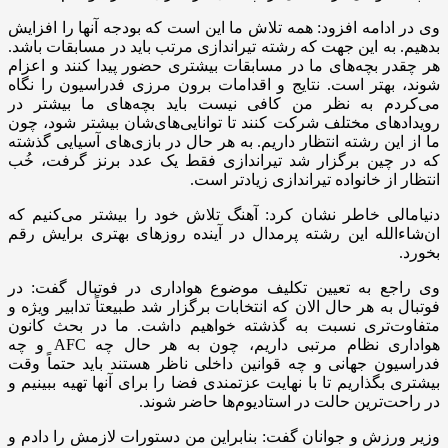
وی در ادامه افزود: همه تلاش ما این است که بودجه آنها را افزایش
بدهیم. به این جهت که رشته تیراندازی مرتب باید در مسابقات باشد.
هر چقدر بچه‌های ما در مسابقات بیشتری حضور پیدا کنند و اعزام
شوند، بهتر است. نتایج و اقدامات برون مرزی فدراسیون را نگاه
می‌کردم به نظر من کافی نیست باید بچه‌های ما بیشتر در
رویدادهای مختلف شرکت کنند تا توانایی‌های‌شان بیشتر شود، چون
ما از این رشته انتظار داریم. به هر حال در بازی‌های آسیایی گذشته
که در چین برگزار شد تیراندازی فقط یک عدد برنز گرفت، خُب
انتظار از خانواده تیراندازی زیادتر است.
دنیامالی خاطر نشان کرد: آهنگ تلاش خود را بیشتر می‌کنیم که
ان‌شاءالله این رشته پرمدال در آینده روزهای بهتری برایش رقم
بخورد.
وی راجع به تعیین تکلیف موضوع هواداری در فوتبال گفت: در
فوتبال به هر حال الان که انتخابات برگزار شد طبیعتاً تدابیر ویژه و
متفاوت‌تری نسبت به گذشته خواهیم داشت. ما در بحث کانون
هواداری نظام مرتبی داریم، چون به هر حال چه AFC و چه
فدراسیون جهانی و چه قوانین داخلی ناظر هستند باید حتماً وقت
بیشتری بگذاریم تا با نهایت عزتمندی فضا را برای آنها تهیه ببینیم و
در راحت‌ترین حالت در استادیوم‌ها حاضر شوند.
وزیر ورزش و جوانان گفت: بنابراین من دستورات لازمش را دادم و