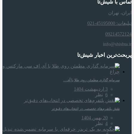
تماس با شیش‌تا
ایران، تهران
تبلیغات: 45195000-021
09214572124
info@shishta.ir
پربحث‌ترین اخبار شیش‌تا
سرمایه‌ گذاری مطمئن روی طلا با آی…
3 اردیبهشت 1404
6
نظر
نقش پلتفرم‌های تخصصی در انتخاب‌های دقیق‌تر
20 بهمن 1404
4
نظر