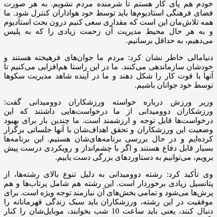
خودم هم پای کار هستم تا شرمنده مردم نشویم‌. به هر صورت
فضای فرهنگی استادیوم‌ها باید توسط خود هواداران کنترل شود. ما
همه تلاش‌مان این است که مقداری سعی کنیم درون بحث استادیوم
و به هر حال محیط مدیریت آن زحمت زیادی را که به پلیس
می‌دهیم، به حداقل برسانیم.
دنیامالی خاطر نشان کرد: مردم ما جوان‌های فرهیخته هستند و
خودشان سازماندهی می‌کنند. ما در این راستا هم‌افزایی می‌کنیم تا
آنها با قوت کار را شکل دهند و ما در آینده شاهد مدیریت سکوها
توسط خود جوانان باشیم.
وزیر ورزش درباره خواسته ورزشکاران دوومیدانی گفت:
ورزشکاران دوومیدانی از ما درخواست‌هایی داشتند که این
درخواست‌ها قابل توجه و ارزشمند است. ما چندین بار برای بهبود
وضعیت این ورزشکاران و تحقق اهداف‌شان با آنها جلساتی برگزار
کرده‌ایم و در حال بررسی برنامه‌های‌شان هستیم. این برنامه‌ها
بسیار قابل دفاع هستند و اگر با چشم‌انداز و رویکردی درست پیش
برویم، می‌توانیم به دستاوردهای بزرگی دست یابیم.
وی تأکید کرد: رشته دوومیدانی به دلیل تنوع بالای رشته‌ها، از
پتانسیل زیادی برخوردار است. این رشته هم شامل پرتاب‌ها و هم
پرش‌ها می‌شود و تمامی بخش‌های آن نیازمند توجه ویژه است. برای
موفقیت در این رشته، ورزشکاران باید سبک زندگی قهرمانانه را
دنبال کنند، یعنی باید ساعت 10 شب بخوابند، موبایل‌شان را کنار