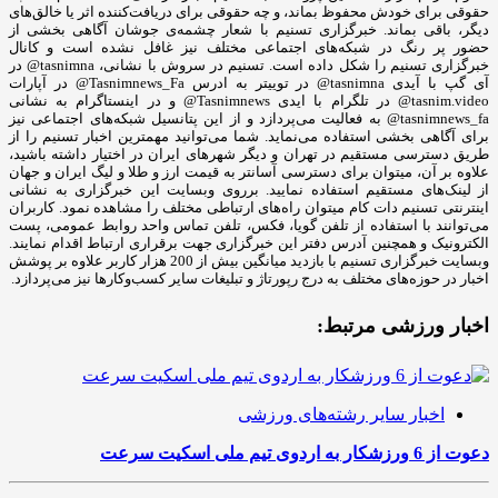
حقوقی برای خودش محفوظ بماند، و چه حقوقی برای دریافت‌کننده اثر یا خالق‌های
دیگر، باقی بماند. خبرگزاری تسنیم با شعار چشمه‌ی جوشان آگاهی بخشی از
حضور پر رنگ در شبکه‌های اجتماعی مختلف نیز غافل نشده است و کانال
خبرگزاری تسنیم را شکل داده است. تسنیم در سروش با نشانی، tasnimna@ در
آی گپ با آیدی tasnimna@ در توییتر به ادرس Tasnimnews_Fa@ در آپارات
tasnim.video@ در تلگرام با ایدی Tasnimnews@ و در اینستاگرام به نشانی
tasnimnews_fa@ به فعالیت می‌پردازد و از این پتانسیل شبکه‌های اجتماعی نیز
برای آگاهی بخشی استفاده می‌نماید. شما می‌توانید مهمترین اخبار تسنیم را از
طریق دسترسی مستقیم در تهران و دیگر شهرهای ایران در اختیار داشته باشید،
علاوه بر آن، میتوان برای دسترسی آسانتر به قیمت ارز و طلا و لیگ ایران و جهان
از لینک‌های مستقیم استفاده نمایید. برروی وبسایت این خبرگزاری به نشانی
اینترنتی تسنیم دات کام میتوان راه‌های ارتباطی مختلف را مشاهده نمود. کاربران
می‌توانند با استفاده از تلفن گویا، فکس، تلفن تماس واحد روابط عمومی، پست
الکترونیک و همچنین آدرس دفتر این خبرگزاری جهت برقراری ارتباط اقدام نمایند.
وبسایت خبرگزاری تسنیم با بازدید میانگین بیش از 200 هزار کاربر علاوه بر پوشش
اخبار در حوزه‌های مختلف به درج رپورتاژ و تبلیغات سایر کسب‌وکارها نیز می‌پردازد.
اخبار ورزشی مرتبط:
اخبار سایر رشته‌های ورزشی
دعوت از 6 ورزشکار به اردوی تیم ملی اسکیت سرعت