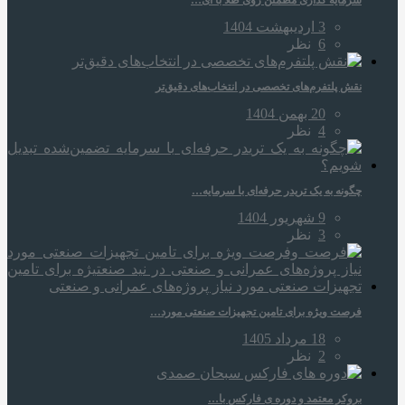
سرمایه‌ گذاری مطمئن روی طلا با آی…
3 اردیبهشت 1404
6
نظر
نقش پلتفرم‌های تخصصی در انتخاب‌های دقیق‌تر
20 بهمن 1404
4
نظر
چگونه به یک تریدر حرفه‌ای با سرمایه…
9 شهریور 1404
3
نظر
فرصت ویژه برای تامین تجهیزات صنعتی مورد…
18 مرداد 1405
2
نظر
بروکر معتمد و دوره‌ ی فارکس با…