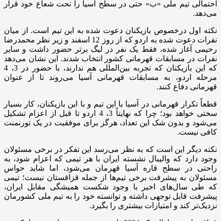
احتمالی تیم ملی «ب» حتی در سطح آسیا را تحت شعاع خود قرار
می‌دهد.
نکته اول درخصوص بازیکنان دعوت شده به این تیم است. از میان
نفرات دعوت شده به اردو که از روز 12 اسفند و زیر نظر محمدرضا
رحیمی آغاز شده، فقط یک نفر در لیگ برتر حضور داشت و سایر
نفرات در مسابقات قهرمانی کشور انتخاب شدند. این نشان می‌دهد
که این بازیکنان که تجربه بین‌المللی هم ندارند، با حضور در 3، 4
مرحله اردو، به مسابقات قهرمانی آسیا می‌روند تا از عنوان
قهرمانی دفاع کنند.
قطعاً تکرار قهرمانی در آسیا با این تیم و با این بازیکنان، کار بسیار
سختی خواهد بود؛ چرا که نهایتاً 3، 4 اردو تا قبل از اعزام تشکیل
می‌شود و بدون شک این تعداد، هرگز برای موفقیت در یک تورنمنت
کافی نیست.
نکته دیگر این است که به نظر می‌رسد این تفکر در برخی مسئولان
وجود دارد که والیبال نشسته ایران با هر تیمی که اعزام شود، به
راحتی در سطح قاره آسیا قهرمان می‌شود، اما شاید حواس
مسئولان به پیشرفت برخی تیم‌ها از جمله قزاقستان نیست؛ تیمی
که طی سال‌های اخیر با وجود شکست همیشگی مقابل ایران،
پیشرفت قابل توجهی داشته و توانسته خود را به تیم ملی کشورمان
نزدیک‌تر کند و امتیازات بیشتری را بگیرد.