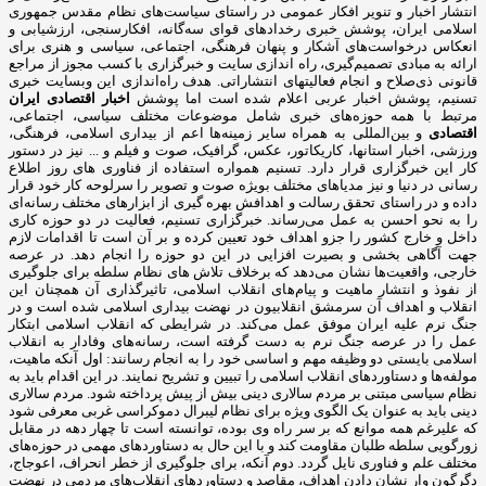
انتشار اخبار و تنویر افکار عمومی در راستای سیاست‌های نظام مقدس جمهوری
اسلامی ایران، پوشش خبری رخدادهای قوای سه‌گانه، افکارسنجی، ارزشیابی و
انعکاس درخواست‌های آشکار و پنهان فرهنگی، اجتماعی، سیاسی و هنری برای
ارائه به مبادی تصمیم‌گیری، راه اندازی سایت و خبرگزاری با کسب مجوز از مراجع
قانونی ذی‌صلاح و انجام فعالیتهای انتشاراتی. هدف راه‌اندازی این وبسایت خبری
تسنیم، پوشش اخبار عربی اعلام شده است اما پوشش
اخبار اقتصادی ایران
مرتبط با همه حوزه‌های خبری شامل موضوعات مختلف سیاسی، اجتماعی،
اقتصادی
و بین‌المللی به همراه سایر زمینه‌ها اعم از بیداری اسلامی، فرهنگی،
ورزشی، اخبار استانها، کاریکاتور، عکس، گرافیک، صوت و فیلم و ... نیز در دستور
کار این خبرگزاری قرار دارد. تسنیم همواره استفاده از فناوری های روز اطلاع
رسانی در دنیا و نیز مدیاهای مختلف بویژه صوت و تصویر را سرلوحه کار خود قرار
داده و در راستای تحقق رسالت و اهدافش بهره گیری از ابزارهای مختلف رسانه‌ای
را به نحو احسن به عمل می‌رساند. خبرگزاری تسنیم، فعالیت در دو حوزه کاری
داخل و خارج کشور را جزو اهداف خود تعیین کرده و بر آن است تا اقدامات لازم
جهت آگاهی بخشی و بصیرت افزایی در این دو حوزه را انجام دهد. در عرصه
خارجی، واقعیت‌ها نشان می‌دهد که برخلاف تلاش های نظام سلطه برای جلوگیری
از نفوذ و انتشار ماهیت و پیام‌های انقلاب اسلامی، تاثیرگذاری آن همچنان این
انقلاب و اهداف آن سرمشق انقلابیون در نهضت بیداری اسلامی شده است و در
جنگ نرم علیه ایران موفق عمل می‌کند. در شرایطی که انقلاب اسلامی ابتکار
عمل را در عرصه جنگ نرم به دست گرفته است، رسانه‌های وفادار به انقلاب
اسلامی بایستی دو وظیفه مهم و اساسی خود را به انجام رسانند: اول آنکه ماهیت،
مولفه‌ها و دستاوردهای انقلاب اسلامی را تبیین و تشریح نمایند. در این اقدام باید به
نظام سیاسی مبتنی بر مردم سالاری دینی بیش از پیش پرداخته شود. مردم سالاری
دینی باید به عنوان یک الگوی ویژه برای نظام لیبرال دموکراسی غربی معرفی شود
که علیرغم همه موانع که بر سر راه وی بوده، توانسته است تا چهار دهه در مقابل
زورگویی سلطه طلبان مقاومت کند و با این حال به دستاوردهای مهمی در حوزه‌های
مختلف علم و فناوری نایل گردد. دوم آنکه، برای جلوگیری از خطر انحراف، اعوجاج،
دگرگون وار نشان دادن اهداف، مقاصد و دستاوردهای انقلاب‌های مردمی در نهضت