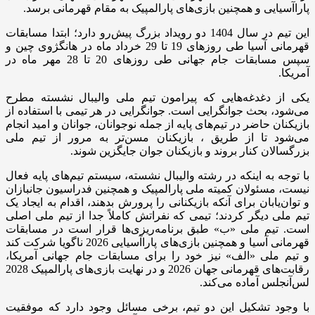
پاراآسیایی و همچنین بازی‌های پارالمپیک به مقام قهرمانی برسد.
این تیم در سال 1404 دو رویداد بزرگ پیش‌رو دارد؛ ابتدا مسابقات
قهرمانی آسیا طی روزهای 19 تا 29 خرداد ماه در هانگژوی چین و
سپس مسابقات جام جهانی طی روزهای 20 تا 28 مهر ماه در
آمریکا.
یکی از دغدغه‌هایی که پیرامون تیم ملی والیبال نشسته مطرح
می‌شود، بحث جوانگرایی است. جوانگرایی در هر تیمی با استفاده از
بازیکنان حاضر در تیم‌های پایه از جمله نوجوانان، جوانان و امید انجام
می‌شود تا از طریق ، بازیکنان مسن‌تر به مرور از تیم ملی
بزرگسالان کنار بروند و بازیکنان جوان جایگزین شوند.
با توجه به اینکه در رشته والیبال نشسته، سیستم تیم‌های پایه فعال
نیست، مسئولان کمیته ملی پارالمپیک و همچنین فدراسیون جانبازان
و توان‌یابان برای آنکه بازیکنانی را پرورش بدهند، اقدام به ایجاد یک
تیم ملی دیگر کردند؛ تیمی که نفراتش کاملاً جدا از تیم ملی اصلی
است. تیم ملی «ب» طبق برنامه‌ریزی‌ها قرار است در مسابقات
قهرمانی آسیا و همچنین بازی‌های پاراآسیایی 2026 ناگویا شرکت کند
و تیم ملی «الف» نیز خود را برای مسابقات جام جهانی آمریکا،
رقابت‌های قهرمانی جهان 2026 و در نهایت بازی‌های پارالمپیک 2028
لس‌آنجلس آماده می‌کند.
با وجود تشکیل این دو تیم، برخی مسائل وجود دارد که موفقیت