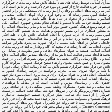
بیداری اسلامی توسط رسانه های نظام سلطه تلاش نماید. رسالت‌های خبرگزاری
تسنیم در حوزه فعالیت خارج از کشور دو مورد فوق ذکر شده و در تلاش است تا در
کنار سایر رسانه‌های انقلابی و وفادار، آرایش رسانه ای مستحکمی در برابر انحصار
و سلطه امپریالیسم رسانه ای به وجود آورد و زبان گویای انقلاب اسلامی و
انقلابیون مسلمان و آزادیخواه در تمام نقاط عالم باشد. در عرصه داخلی نیز،
تسنیم وظیفه خود می‌داند تا همسو با اهداف نظام مقدس جمهوری اسلامی یکی
در عرصه وسیع فرهنگی کشور، حضور موثر ایفا نماید و سایر رسانه‌های انقلابی را
به منظور همکاری در این مسیر تشویق و هدایت نماید. تسنیم آگاه است که
امپریالیسم رسانه ای غرب همواره با انجام اقداماتی تلاش دارد تا علیه افکار
عمومی کشور هجمه وارد نماید و در این راستا فعالیت‌هایی جهت مهندسی و
جابجایی حقایق در اذهان ملت مسلمان ایران، صورت می‌پذیرد. بنابراین شرایط
کنونی ایجاب می کند تا رسانه های متعهد که آگاه و وفادار به اهداف و رسالت‌های
انقلاب اسلامی هستند به عنوان سنگرهای دفاعی و سپر مقاومت در مقابل این
هجمه‌ها ایجاد شده و فعالیت کنند تا بتوانند از آرمان‌های مقدس نظام اسلامی دفاع
کنند و با اطلاع رسانی و آگاهی بخشی به هنگام و موثر، بصیرت افزایی را در جهت
مصون سازی و عمق بخشی معنوی و ارتقاء سطح فرهنگ عمومی، سرلوحه کار و
تلاش خود قرار دهند. خبرگزاری تسنیم تلاش می‌کند تا رسالت اطلاع رسانی خود را
با تکیه بر توان نیروی انسانی مجرب و توانمند در عرصه رسانه‌ای کشور به
شایستگی انجام دهد و به عنوان مرکزی برای تربیت نیروی انسانی مورد نیاز جبهه
رسانه‌ای انقلاب اسلامی شناخته شود. تسنیم که به گفته رئیس سپاه محمدعلی
جعفری یکی از رسانه‌های مؤمن و انقلابی است که در مقابله با توطئه‌های
ضداسلامی و ضد بشری ستمگران وظیفه بسیار سنگینی دارد، در سانحه پرواز
شماره ۹۵۲۵ ژرمن‌وینگز یک تن از نیروهای خود یعنی میلاد حجت‌الاسلامی در سمت
خبرنگار را از دست داد. صاحب امتیاز خبرگزاری تسنیم «مؤسسه آتی‌سازان
فرهنگ تسنیم» و مسئولیت مدیرعامل آن نیز برعهده سید مجید قلی‌زاده‌ قرار دارد.
تسنیم موفق شده است تا چند پروانه حق تکثیر را با عنوان پروانه‌های کرییتیو کامنز
(Creative Commons) دریافت کند و تمام محتواهای خود را با این پروانه در اختیار
عموم مردم قرار دهد. این پروانه‌ها به تسنیم اجازه را می‌دهد تا اعلام کند چه