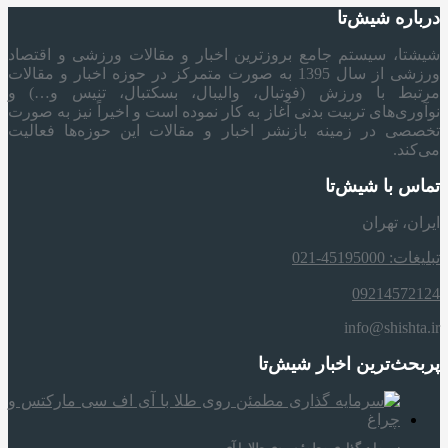
درباره شیش‌تا
شیشتا، سیستم جامع بروزترین اخبار و مقالات ورزشی و اقتصاد
ورزشی از سال 1395 به صورت متمرکز در حوزه اخبار و مقالات
مرتبط با ورزش (فوتبال، والیبال، بسکتبال، تنیس و…) و
نوآوری‌های تربیت بدنی آغاز به کار نموده است و اخیراً نیز به صورت
تخصصی در زمینه بازنشر اخبار و مقالات این حوزه‌ها فعالیت
می‌کند.
تماس با شیش‌تا
ایران، تهران
تبلیغات: 45195000-021
09214572124
info@shishta.ir
پربحث‌ترین اخبار شیش‌تا