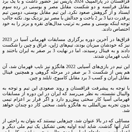
قزاقستان در پارالمپیک 2024 پاریس نیز حضور داشت و با یک برد
مقابل فرانسه و دو شکست مقابل مصر و بوسنی در رده سوم
ایستاد و از گروهش صعود نکرد. این تیم مقابل بوسنی، دومین تیم
پرقدرت دنیا 3 بر 2 باخت و جدالش با مصر نیز نزدیک بود. نکته جالب
توجه اینکه بوسنی و مصر به ترتیب مدال‌های نقره و برنز را به خود
اختصاص دادند.
قزاق‌ها در آخرین دوره برگزاری مسابقات قهرمانی آسیا در 2023
نیز که خودشان میزبان بودند، تیم‌های ژاپن، عراق و چین را شکست
دادند و به فینال رسیدند، اما در نهایت 3 بر صفر به ایران باختند و
نایب قهرمان شدند.
این تیم در بازی‌های آسیایی 2022 هانگژو نیز نایب قهرمان شد، آن
هم پس از شکست 3 بر صفر در مرحله گروهی و همچنین فینال
مقابل ایران و کسب 3 برد مقابل کامبوج، تایلند و چین.
با توجه به پیشرفت قزاقستان و روند صعودی این تیم و توجه به
والیبال نشسته، به نظر می‌رسد که ایران در این دوره از مسابقات
قهرمانی آسیا کار سختی پیش‌رو دارد و اگر قرار بر اعزام تیمی
بدون تجربه بین‌المللی به هانگژو باشد، سختی کار دو چندان خواهد
شد.
مسائلی که در بالا عنوان شد، چیزهایی نیستند که بتوان به راحتی از
کنار آنها گذشت. شاید ایده‌ اولیه یعنی تشکیل یک تیم ملی دیگر و
اعزام آن به رویدادهای اصلی، ایده‌ی جالب توجهی نباشد و کار را در