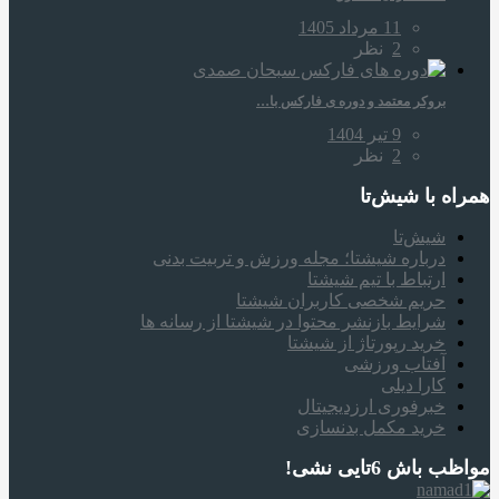
11 مرداد 1405
2
نظر
بروکر معتمد و دوره‌ ی فارکس با…
9 تیر 1404
2
نظر
همراه‌ با شیش‌تا
شیش‌تا
درباره شیشتا؛ مجله ورزش و تربیت بدنی
ارتباط با تیم شیشتا
حریم شخصی کاربران شیشتا
شرایط بازنشر محتوا در شیشتا از رسانه ها
خرید رپورتاژ از شیشتا
آفتاب ورزشی
کارا دیلی
خبرفوری ارزدیجیتال
خرید مکمل بدنسازی
مواظب باش 6تایی نشی!