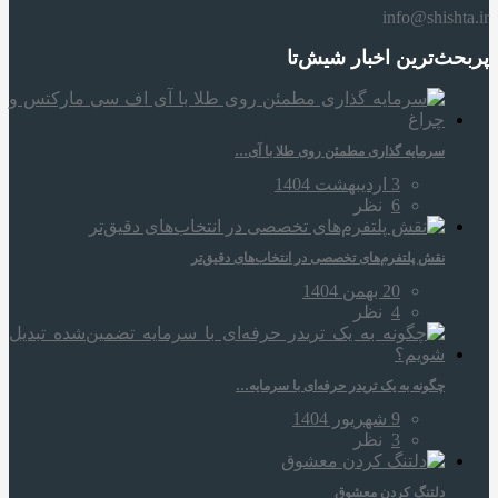
info@shishta.ir
پربحث‌ترین اخبار شیش‌تا
سرمایه‌ گذاری مطمئن روی طلا با آی…
3 اردیبهشت 1404
6
نظر
نقش پلتفرم‌های تخصصی در انتخاب‌های دقیق‌تر
20 بهمن 1404
4
نظر
چگونه به یک تریدر حرفه‌ای با سرمایه…
9 شهریور 1404
3
نظر
دلتنگ کردن معشوق