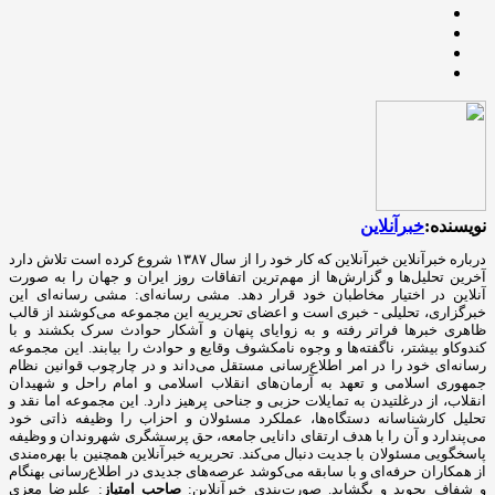
نویسنده:
خبرآنلاین
درباره خبرآنلاین خبرآنلاین که کار خود را از سال ۱۳۸۷ شروع کرده است تلاش دارد
آخرین تحلیل‌ها و گزارش‌ها از مهم‌ترین اتفاقات روز ایران و جهان را به صورت
آنلاین در اختیار مخاطبان خود قرار دهد. مشی رسانه‌ای: مشی رسانه‌ای این
خبرگزاری، تحلیلی - خبری است و اعضای تحریریه این مجموعه می‌کوشند از قالب
ظاهری خبرها فراتر رفته و به زوایای پنهان و آشکار حوادث سرک بکشند و با
کندوکاو بیشتر، ناگفته‌ها و وجوه نامکشوف وقایع و حوادث را بیابند. این مجموعه
رسانه‌ای خود را در امر اطلاع‌رسانی مستقل می‌داند و در چارچوب قوانین نظام
جمهوری اسلامی و تعهد به آرمان‌های انقلاب اسلامی و امام راحل و شهیدان
انقلاب، از درغلتیدن به تمایلات حزبی و جناحی پرهیز دارد. این مجموعه اما نقد و
تحلیل کارشناسانه دستگاه‌ها، عملکرد مسئولان و احزاب را وظیفه ذاتی خود
می‌پندارد و آن را با هدف ارتقای دانایی جامعه، حق پرسشگری شهروندان و وظیفه
پاسخگویی مسئولان با جدیت دنبال می‌کند. تحریریه خبرآنلاین همچنین با بهره‌مندی
از همکاران حرفه‌ای و با سابقه می‌کوشد عرصه‌های جدیدی در اطلاع‌رسانی بهنگام
و شفاف بجوید و بگشاید. صورت‌بندی خبرآنلاین:
صاحب امتیاز
: علیرضا معزی