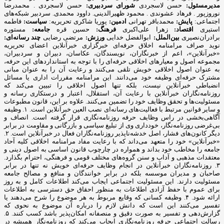
مدیرمسئول:
حسن لاسجردی
شورای سردبیری:
حسن لاسجردی . محمدرضا
نوروزپور . فرهاد عشوندی . محمود ظهیرالدینی. داوود محمدی. سردبیر شبکه‌های
اجتماعی:
پایش:
محمدباقر تهرانی
ادمین:
پوریا شاکری تحریریه:
سیاست:
فاطمه
استیری
اقتصاد:
زهرا علی‌اکبری
فرهنگ:
حسین قره
جامعه:
مستوره
برادران‌نصیری
بین‌الملل:
ابوالفضل خدایی
ورزش:
مرتضی رضایی
چند رسانه‌ای:
نوید صراف مرامنامه اخلاق حرفه‌ای خبرگزاری خبرآنلاین اعضای تحریریه «خبرآنلاین»، اعم از خبرنگاران، نویسندگان، عکاسان، دبیران و سردبیران، مجموعه اصول و معیارهای اخلاقی حرفه‌ای را با توجه به استانداردهای ‌این حرفه، به عنوان اصول اخلاقی خویش تلقی می‌کنند و رعایت آن را به عنوان مبانی مشترک حرفه‌ای وظیفه خود می‌دانند. این مرامنامه مقررات اداری یا مسائل انضباطی خبرآنلاین نیست، بلکه تنها اصول اخلاقی را تبیین می‌کند که روزنامه‌نگاران خبرآنلاین با رعایت آن، استقلال، اعتبار و درستکاری رسانه و مسئولیت‌ها و تحقق وظایف خود را تضمین می‌کنند. علاوه بر این، قانون مطبوعات و سایر قوانین مرتبط با فعالیت‌های رسانه‌ای نصب العین خبرآنلاین است. ۱. وظیفه آگاهی‌بخشی در راس وظایف حرفه روزنامه‌نگاری قرار گرفته است. انصاف و بی‌غرضی روزنامه‌نگار، خودداری وی از تبلیغ سیاسی و بازرگانی و مقاومت در برابر دیگر کانون‌های فشار، اصل خدشه‌ناپذیر روزنامه‌نگاران فعال در خبرآنلاین است. ۲. «خبرآنلاین» خود را متعهد می‌داند که با رعایت مفاد مرامنامه اخلاقی کلیه آحاد جامعه را مخاطب خود بداند و همواره در چارچوب قانون اساسی به اصول دینی و معتقدات مذهبی و آداب و سنن گروه‌های مختلف قومی و فرهنگی، احترام بگذارد. ۳. روزنامه‌نگاران خبرآنلاین در انجام وظایف حرفه‌ای خویش نه تنها در برابر صاحبان و مدیران موسسه بلکه در برابر خوانندگان و منافع و مصالح جامعه مسئولیت دارند.‌ این مسئولیت اجتماعی‌ ایجاب می‌کند اطلاعات کامل و به روز برای عموم با حفظ آزادی اطلاعات به منظور احقاق حق دسترسی به اطلاعات ارائه شود. ۴. وظیفه کسانی که وقایع مربوط به هر موضوع را شرح می‌دهند یا تفسیر می‌کنند این است که دانش لازم را درباره آن موضوع به نحوی که گزارش‌دهی و تفسیر به صورت دقیق و منصفانه امکان‌پذیر باشد کسب کنند. ۵. رسالت اجتماعی حرفه روزنامه‌نگاری‌ ایجاب می‌کند که روزنامه‌نگار همیشه در خدمت کشف و بیان حقیقت باشد. به موجب ‌این اصل، «خبرآنلاین» خود را متعهد می‌داند تا حد ممکن آنچه را که به راستی روی داده است و در آن شائبه دروغ راه ندارد، منعکس کند. ۶. روزنامه‌نگاران «خبرانلاین» خود را موظف می‌دانند در صورت ارتکاب به اشتباه، هرچه سریع‌تر آن را اصلاح کنند. اگر چه کار روزنامه‌نگاری با سرعت عمل همراه است،‌ این الزام نباید مانع کوشش و جست‌وجو برای پی‌بردن به صحت و سقم اطلاعات شود. همچنین بروز هر اشتباهی را به سرعت اطلاع می‌دهند و آن را در روزنامه تصحیح می‌کنند. ۷. خبرنگاران و نویسندگان «خبرآنلاین» بدون دخالت در ماجرا یا پیش‌فرض‌های خود، خبر و گزارش را تهیه و تنظیم می‌کنند. در عین حال «بی‌طرفی» به معنی بی‌نظر بودن «خبرآنلاین» و نویسندگان آن در قبال رویدادها نیست و روزنامه‌نگاران نظرات خود را در مقالاتی که تفسیر و تحلیلشان از مسائل است، بیان می‌کنند. ۸. روزنامه‌نگاران فعال در «خبرآنلاین» در انتشار مصاحبه‌های اختصاصی به حقوق مصاحبه‌شونده خود احترام می‌گذارند و متن تنظیمی مصاحبه را با رعایت حداکثر امانت‌داری منتشر می‌کنند. ضمنا در صورت درخواست مصاحبه‌شونده، ‌متن نهایی را به نظر او می‌رسانند و اصلاحات مورد نظر را اعمال و حتی در صورت انصراف وی از انتشار مصاحبه خودداری می‌کنند. ۹. به منظور رعایت حقوق مادی و معنوی خالقان و صاحبان آثار، خبرنگاران و نویسندگان «خبرآنلاین» حاصل کار دیگران را بدون ذکر منبع و در صورت لزوم کسب اجازه، باز انتشار نمی‌کنند. امضای یک روزنامه‌نگار تنها پای مطلبی قرار می‌گیرد که حاصل کار خود اوست. هرگونه سرقت ادبی، مخدوش ساختن متن‌ها، تصاویر، اسناد و نیز حذف اطلاعات اساسی مربوط به رویدادها نزد روزنامه‌نگاران «خبرآنلاین» مذموم و مطرود است. ۱۰. حریم خصوصی افراد محترم است و نباید بدون اجازه به آن وارد شد. روزنامه‌نگاران و نویسندگان «خبرآنلاین» با توجه خاص به حیثیت شخصی و زندگی خصوصی افراد، از تمامی مواردی که ممکن است با انتشار مطلب یا خبر آن به حیثیت افراد لطمه وارد آورد، اکیدا پرهیز می‌کنند. ۱۱. روزنامه‌نگاران و نویسندگان «خبرآنلاین» ادبیات پالوده و قلم متین را از مهم‌ترین ویژگی‌های خود می‌دانند و از لحن گزنده یا کلمات توهین‌آمیز علیه هیچ شخص یا نهادی، چه در خبر یا گزارش و چه در نظر، استفاده نمی‌کنند. ۱۲. روزنامه‌نگاران «خبرآنلاین» به طور مخفیانه از دوربین، میکروفن و یا دستگاه‌های ضبط صوت استفاده نخواهند کرد، مگر در زمانی که حق قانونی روزنامه‌نگار است، اما آشکارسازی لوازم فوق برای او مخاطره‌آمیز باشد. ۱۳. روزنامه‌نگاران «خبرآنلاین» برای کسب خبر، صریحا خود را روزنامه‌نگار معرفی می‌کنند و هرگز همچون کارآگاه یا جاسوس عمل نمی‌کنند. آنان همچنین از تحت فشار قرار دادن افراد برای کسب خبر پرهیز می‌کنند. ۱۴. روزنامه‌نگاران «خبرآنلاین» ضمن وقوف به آزادی خبر، تفسیر و انتقاد، می‌توانند از افشای منبع اطلاعات به جز صراحتی که قانون مطبوعات دارد (دستور مقام قضایی) خودداری کنند. محرمانه نگاه داشتن هویت منابعی که «خبرانلاین» نمی‌خواهد شناخته شوند، نافی ‌این اصل نیست که منابع خبری، جز در موارد استثنایی، باید به روشن‌ترین وجه معرفی شوند. از سوی دیگر ممکن است ناشناس ماندن اظهارکننده یک مطلب برای او فرصتی غیرمنصفانه فراهم آورد تا علیه دیگران سخن بگوید. در این صورت «خبرآنلاین» از انتشار اظهارات علیه دیگران توسط منبعی که نامش فاش نشود، پرهیز می‌کند. ۱۵. اولین و مهم‌ترین دغدغه روزنامه‌نگاران «خبرآنلاین»، تلاش در جهت ارتقای سطح کیفی وکمی مطالب «خبرآنلاین» است.‌ این بدان معناست که توفیق «خبرآنلاین» در تهیه و انتشار اخبار و گزارش‌های دست اول نتیجه تلاش‌های بی‌وقفه روزنامه‌نگاران آن است. ۱۶. روزنامه‌نگاران «خبرآنلاین» به حق دسترسی به مطالب، اخبار و گزارش‌های جمع‌آوری شده واقفند و پیش از انتشار مطالب تهیه شده مبادرت به فروش، واگذاری و افشای بخشی یا تمام آن مطلب به افراد خارج از خبرآنلاین علی‌الخصوص رسانه های رقیب، دوستان و وابستگان نزدیک خود نخواهند کرد. آنان با آگاهی کامل از خط‌مشی و سیاست‌های کلی روزنامه، متعهدانه و وفادارانه در جهت پیشبرد ‌این اهداف گام برمی‌دارند. ۱۷. روزنامه‌نگاران «خبرآنلاین» نام و عنوان «خبرآنلاین» را مورد استفاده شخصی قرار نمی‌دهند. آنان کارت‌های خبرنگاری خود را تنها در مواقع کسب خبر و امور مرتبط با حرفه خود یا ورود به سازمان‌های دولتی یا خصوصی به کار می‌گیرند. ۱۸. اظهارنظر نسبت به شخصیت‌های مورد توجه مخاطبان از جمله هنرمندان و ورزشکاران در قالب گفت‌وگو و یا نوشته از سوی روزنامه‌نگاران نباید کیفیت محتوا را تا سرحد نشریات زرد پایین آورد. ۱۹. از آنجا که کسب اخبار دست اول و انتشار آن یکی از ویژگی‌های بارز رسانه‌هاست و ‌این فرآیند منجر به جذب مخاطب بیشتر برای یک رسانه می‌شود، روزنامه‌نگاران «خبرآنلاین»، تمامی رسانه‌های خبری دیگر اعم از رسانه‌های چاپی، الکترونیکی، تصویری و صوتی را که در جهت تضاد و یا حتی همسو با رسانه خود هستند رقیب حرفه‌ای می‌انگارند و بر ‌این اساس، همکاری و فعالیت با آنان (در هر سطحی) را بدون مشورت و صلاحدید حوزه سردبیری، مغایر با تعهدات اخلاقی و حرفه‌ای می‌دانند. ۲۰. ارائه هرگونه اطلاعات محرمانه داخلی و اداری خبرآنلاین مغایر با وجدان و مسئولیت اخلاقی و حرفه‌ای روزنامه‌نگاران در قبال مجموعه خبرآنلاین است. ۲۱. داشتن صفحات شخصی در فضای مجازی حق مسلم هر فرد است. روزنامه‌نگاران «خبرآنلاین» نیز ازاین قاعده مستثنی نیستند. مهم نیست که تا چه میزان تلاش می‌کنند مطالبشان متمایز از مطالب موجود در خبرآنلاین باشد؛ بلکه نکته‌ اینجاست که به‌ هر حال مخاطبان، آنها را به عنوان روزنامه‌نگاران «خبرآنلاین» می‌شناسند و دیدگاه‌ها و نظراتشان را مرتبط با خط‌مشی آن تلقی می‌کنند. با علم به‌ این موضوع، روزنامه‌نگاران «خبرآنلاین» هرگونه فعالیت مجازی، حضور در شبکه های اجتماعی و یا مصاحبه و سخنرانی بدون در نظر گرفتن صلاحدید خبرآنلاین را مغایر با وجدان اخلاقی و حرفه‌ای خود می‌دانند. ۲۲. روزنامه‌نگاران فعال در «خبرآنلاین» از نوشتن در مورد مسائلی که نفع مستقیم مادی برای آنها و وابستگانشان دارند، پرهیز می‌کنند. از اطلاعاتی که به واسطه شغلشان به دست می‌آورند برای کسب منافع مالی و اقتصادی استفاده نمی‌کنند و این اطلاعات را به‌ این منظور در اختیار بستگان یا دوستانشان قرار نمی‌دهند. ۲۳. هرگونه مشارکت و همکاری تعهدآور با سازمان‌های حوزه فعالیت خود (اعم از استخدام، همکاری پاره‌وقت، انجام پروژه‌های مشترک و ارائه مشاوره و غیره) از نظر روزنامه‌نگاران «خبرآنلاین» مورد پذیرش نیست. چرا که ‌این نوع وابستگی‌ها به سازمان‌هایی که تحت پوشش خبری ‌این رسانه قرار دارند، بدون شک دیدگاه‌ها و نظرات روزنامه‌نگاران را به مرور زمان تحت‌ تاثیر خود قرار می‌دهد و از بازده کاری آنان می‌کاهد. ۲۴. روزنامه‌نگاران فعال در «خبرآنلاین» در مورد پذیرش هدایایی که از طرف اشخاص یا سازمان‌ها و نهادها ارائه می‌شود احتیاط می‌کنند. هر هدیه‌ای که ‌این شائبه را به وجود ‌آورد که در قبال آن انتظار همدلی به هنگام تهیه مطلب وجود دارد فورا پس داده می‌شود. اگر به روزنامه‌نگاری مستقیما پیشنهاد همکاری در قبال دریافت هدیه ارائه شد، موضوع را به مدیران مجموعه اطلاع می‌دهد و چنین موضوعی ممکن است بنا به صلاحدید سردبیر به اطلاع خوانندگان برسد. در عین حال روزنامه‌نگاران فعال در «خبرانلاین» هدایای ارزان‌قیمتی را که با «حسن نیت» ارائه می‌شود با احترام می‌پذیرند. هدایای گران‌تر را محترمانه باز می‌گردانند یا در اختیار روزنامه قرار می‌دهند تا به مصارف عمومی برسد. جوایز و هدایای بزرگداشت رسمی روزنامه‌نگاری از ‌این قاعده مستثنی است. ۲۵. روزنامه‌نگاران فعال « خبرآنلاین» سفرهایی را که هزینه آن به عهده سازمان و نهاد خاصی است قبول نمی‌کنند مگر با اجازه روزنامه و در صورت مهم بودن اطلاعاتی که قرار است در سفر جمع‌آوری شود. تبیین مواضع خبرگزاری «خبرآنلاین»: چگونه اصولگرایانی هستیم؟ با توجه به دوقطبی موجود ،‌ ما به اصولگرایان تعلق داریم و بدیهی است به اصول مشترک، باورمند و ملتزمیم که به دلیل رعایت اختصار از شرح آن صرف نظر می شود . آن چه در زیر می آید ما را از سایر جریان ها بویژه جریان غیر اصولگرایی متمایز می سازد؛ در عین حال با عنایت به گستردگی طیف اصولگرایی ، به برخی تفاوت برداشت های ما با سایر عزیزانی که در این طیف تعریف می شوند اشاره شده است: ۱. اصول مشترک جبهه اصولگرایان اعتقاد و التزام به اسلام ، انقلاب ، نظام ، امام و رهبری است. هر جریان یا فردی که به این اصول واقعا معتقد و ملتزم باشد و قرائت او از این اصول براساس قرائت رهبری باشد ، اصولگراست ، هر چند درسایر مسائل دارای سلوک، نظرات و سلیقه های متفاوتی باشد . به عبارت بهتر ، نقطه کانونی همه اصولگرایان، بینش واحد است و تمایزات آنها فقط در روش و منش نمود می یابد. ۲. پرده پوشی وکتمان انتقاد به همه دستگاه های کشور را، حتی آنهایی که توسط اصولگرایان اداره می شوند روا نمی دانیم و تمجیدات بی مبنا را ‌مصداق تعصب جاهلی قلمداد می کنیم. ۳. اتکای برخی سیاسیون به رسانه های فارسی زبان بیگانه علاوه برآن که نوعی توهین به رسانه های داخلی قلمداد می شود ،‌ مصداق حدیث خانواده را نزد غیربردن است. نباید فراموش کنیم اساس تاسیس رسانه های فارسی زبان توسط دولت های مخالف ایران ، فعالیت حرفه ای نیست و بنابراین یک عنصر هوشمند و دلسوز منافع ملی، تحت هیچ شرایطی، حتی بی مهری عامدانه ، بازیچه نمی شود و در این دام نمی افتد. ۴. معتقدیم می توان با افراد و افکارمخالف بود و مرزبندی داشت ولی در عین حال آنان را محترم شمرد. ادبیات دور از ادب را نشانه صراحت یا انقلابی گری نمی دانیم. ۵. بسنده کردن به افراد همجور را نوعی تعصب قبیله ای می شماریم که ضمنا کیان کشور را نیز به مخاطره افکند. بر همین منوال با خط کشی های سیاه و سفیدکه به رادیکالیسم دامن می زند موافق نیستیم. خود و