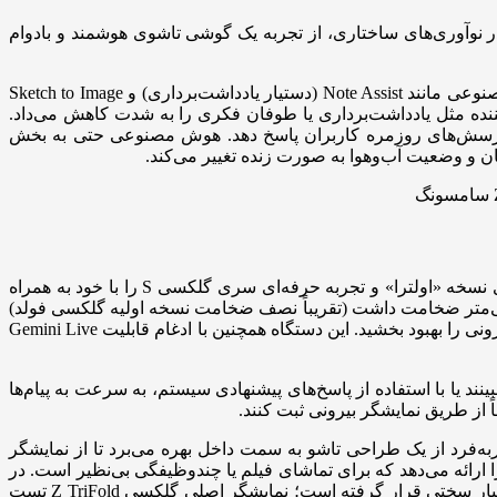
 اتکا به پیشینه سامسونگ در نوآوری‌های ساختاری، از تجربه یک گوشی تاشوی هوشمند و بادوام
گلکسی Z Fold۶ و Z Flip۶ هوش مصنوعی را با یک طراحی بسیار ظریف‌تر ادغام کردند تا کار با دستگاه راحت‌تر شود. قابلیت‌های هوش مصنوعی مانند Note Assist (دستیار یادداشت‌برداری) و Sketch to Image
ننده مثل یادداشت‌برداری یا طوفان فکری را به شدت کاهش می‌داد.
 پرسش‌های روزمره کاربران پاسخ دهد. هوش مصنوعی حتی به بخش
در سال ۲۰۲۵، سامسونگ باریک‌ترین و سبک‌ترین مدل گلکسی Z Fold خود را تا به آن روز معرفی کرد. گوشی گلکسی Z Fold۷ ویژگی‌های نسخه «اولترا» و تجربه حرفه‌ای سری گلکسی S را با خود به همراه
رسبد آن‌ها، به‌کارگیری دوربین زاویه عریض ۲۰۰ مگاپیکسلی برای نخستین بار در سری Z بود. گلکسی Z Fold۷ تنها ۸.۹ میلی‌متر ضخامت داشت (تقریباً نصف ضخامت نسخه اولیه گلکسی فولد)
و وزن آن فقط ۲۱۵ گرم بود. این طراحی، کار با گوشی با یک دست را بسیار آسان‌تر کرد و دسترسی به اقدامات سریع از طریق نمایشگر بیرونی را بهبود بخشید. این دستگاه همچنین با ادغام قابلیت Gemini Live
توانستند خلاصه اعلان‌ها را در آن ببینند یا با استفاده از پاسخ‌های پیشنهادی سیستم، به سرعت به پیام‌ها
Z  (سه‌تاشو) بود. این تجربه تاشوی چندگانه منحصربه‌فرد از یک طراحی تاشو به سمت داخل بهره می‌برد تا از نمایشگر
 غیرمنتظره محافظت کند. ورای این طراحی خاص، گلکسی Z Trifold در حالت باز یک صفحه نمایش بزرگ ۱۰ اینچی را ارائه می‌دهد که برای تماشای فیلم یا چندوظیفگی بی‌نظیر است. در
واقع، این دستگاه کارایی معادل سه گوشی هوشمند ۶.۵ اینچی را در اختیار کاربر می‌گذارد. مشخصاً لولای این دستگاه تحت آزمایش‌های بسیار سختی قرار گرفته است؛ نمایشگر اصلی گلکسی Z TriFold تست