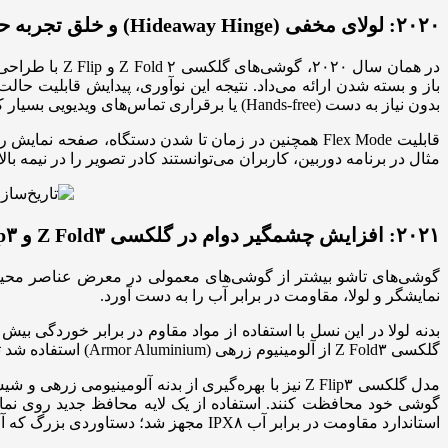
۲۰۲۰: لولای مخفی (Hideaway Hinge) و خلق تجربه حالت فلکس
در همان سال ۰
بدون نیاز به دست (Hands-free) یا برقراری تماس‌های ویدیویی بسیار کاربردی بود.
قابلیت Flex Mode همچنین در زمان تا شدن دستگاه، صف
مثال در برنامه دوربین، کاربران می‌توانستند کادر تصویر را در نیمه بال
۲۰۲۱: افزایش چشمگیر دوام در گلکسی Z Fold۳ و Z Flip۳
نمایشگر و لولا، مقاومت در برابر آب را به دست آورد.
بدنه لولا در این نسل با استفاده از مواد مقاوم در برابر خوردگی 
گلکسی Z Fold۳ از آلومینیوم زرهی (Armor Aluminium) استفاده شد تا دستگاه با وجود باریک‌تر و سبک‌تر شدن، مقاومت بالایی در برابر ضربه داشته باشد و ریسک خط و خش یا تغییر شکل بدنه کاهش یابد.
استاندارد مقاومت در برابر آب IPX۸ مجهز شد؛ دستاوردی بزرگ که آرامش خاطر فراوانی را برای کاربران به ارمغان آورد.