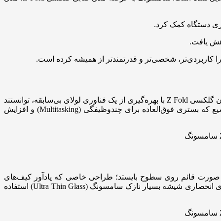
اری دستگاه کمک کرد.
هش یافت.
گوشی هوشمندی که باز و بسته می‌شود! گلکسی فولد اولیه، روشی کاملاً متفاوت را برای استفاده از تلفن همراه به دنیا معرفی کرد. کاربران گلکسی Z Fold با بهره‌گیری از یک فناوری لولای بی‌سابقه، توانستند
به راحتی میان یک صفحه نمایش کوچک و آشنا در حالت بسته، و یک صفحه نمایش بزرگ و گسترده در حالت باز جابه‌جا شوند؛ فضایی وسیع که بستری فوق‌العاده برای چندوظیفگی (Multitasking) و افزایش
‌توانست به تنهایی و به صورت قائم روی سطوح بایستد؛ طراحی خاصی که یادآور کیف‌های
کوچک لوازم آرایشی بود. این محصول همچنین اولین گوشی تاشو جهان با صفحه نمایش شیشه‌ای انعطاف‌پذیر بود که در ساخت آن از فناوری انحصاری شیشه بسیار نازک سامسونگ (Ultra Thin Glass) استفاده