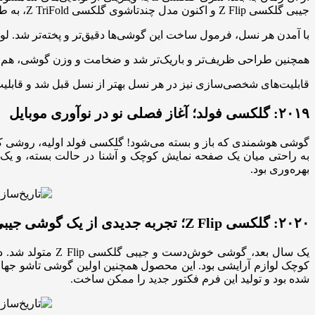
جیبی گلکسی Z Flip و اکنون مدل چندتاشوی گلکسی Z TriFold، به طور مداوم تعریف گوشی‌های هوشمند را بازنویسی کرده است.
با آمدن هر نسل، فرمول ساخت این گوشی‌ها دقیق‌تر و پخته‌تر شد. لو
همچنین طراحی ظریف‌تر و باریک‌تر شد و ضخامت و وزن گوشی، هم‌ز
قابلیت‌های شخصی‌سازی نیز در هر نسل بهتر از نسل قبل شد و قابلیت‌های جدید مبتنی بر هوش مصنوعی (AI) به تاشوها ورود کرد 
۲۰۱۹: گلکسی فولد؛ آغاز فصلی نو در نوآوری موبایل
بهره‌وری بود.
۲۰۲۰: گلکسی Z Flip؛ تجربه جدیدی از یک گوشی جیبی
یک سال بعد، گوش
شده بود و تولید این فرم فکتور جدید را ممکن ساخت.