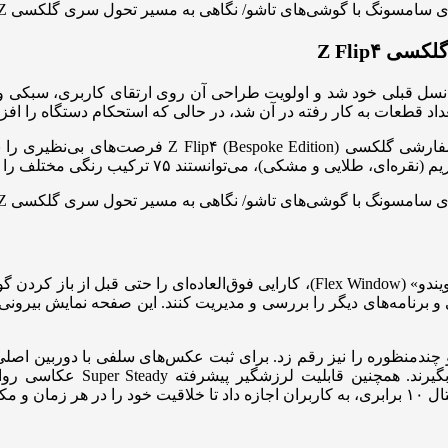
ا بازطراحی ساختاری، ۲۱ درصد سبک‌تر از نسل قبلی خود شد و اولویت طراحی آن روی ا
 قطعات به کار رفته در آن شد، در حالی که استحکام دستگاه را افزا
گلکسی Z Flip۵ با معرفی نمایشگر پوششی جدید خود یعنی «فلکس ویندو» (Flex Window)، ک
Z Fl یک تجربه دوربین نوآورانه و چندمنظوره را نیز رقم زد. برای ثبت عکس‌های سلفی 
بدون نیاز به نگه‌داشتن گوشی 