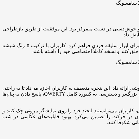
رتقای کاربری، سبکی و خوش‌دستی در دست متمرکز بود. این موفقیت از طریق بازطراحی
یش داد.
هم‌زمان، برای پاسخ به اشتیاق خریداران به شخصی‌سازی، نسخه سفارشی گلکسی Z Flip۴ (Bespoke Edition) فرصت‌های بی‌نظیری را برای ابراز سلیقه فردی فراهم کرد. کاربران با ترکیب ۵ رنگ شیشه
ارایی فوق‌العاده‌ای را حتی قبل از باز کردن گوشی ارائه داد. این پنجره منعطف به کاربران اجازه می‌داد تا به راحتی
ویجت‌های مختلف مانند وضعیت آب‌وهوا، بازار سهام، کنترل موسیقی و برنامه‌های دیگر را بررسی و مدیریت کنند. این صفحه نمایش بیرونی بزرگ‌تر و دسترسی به کیبورد کامل QWERTY، پاسخ دادن به پیام‌ها
با دوربین اصلی، کاربران می‌توانستند لبخند خود را روی نمایشگر بیرونی چک کنند و
با دست، در زوایای خلاقانه عکس بگیرند. همچنین قابلیت لرزشگیر پیشرفته Super Steady عکاسی روان در حرکت را تضمین می‌کرد. بهبود قابلیت‌های عکاسی در شب