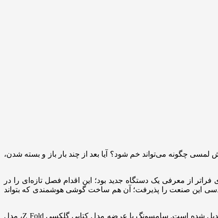
ه نمایش لمسی چگونه می‌تواند خم شود؟ آیا بعد از چند بار باز و بسته شدن،
ران و در سال ۲۰۱۹، سامسونگ دقیقاً همین ایده را عملی کرد. رونمایی از اولین نسل «گلکسی فولد» (Galaxy Fold) چیزی فراتر از معرفی یک دستگاه جدید بود؛ این اقدام فصل تازه‌ای را در
هندسی این صنعت را پذیرفت؛ آن هم ساخت گوشی هوشمندی که بتواند
از آن زمان به بعد، سری گلکسی Z به ویترینی از توانایی‌های سامسونگ در تبدیل ایده‌های جسورانه به تجربیات روزمره و آمیخته با نوآوری تبدیل شده است. سامسونگ با عرضه مدل کتابی گلکسی Z Fold، مدل