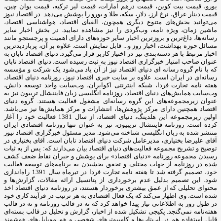
یورو، قیمت بیت کوین، قیمت درهم امارات، قیمت لیر ترکیه، قیمت یوان چین،
قیمت دینار عراق، نرخ ارز، دلار، سکه، طلا و یورو را پوشش می‌دهد. در اقتصاد نیوز
می‌توانید بخش‌های متنوع دیگری همچون، الفبای اقتصاد، هواشناسی اقتصاد،
ماشین زمان، ویژه نامه، وب‌گردی را نیز مشاهده نمایید. در بخش اخبار سایر
رسانه‌ها، داغ‌ترین و بروزترین اخبار سایر حوزه‌های دارای اهمیت و پرجستجو مانند
مسائل حوزه بهداشت، اخبار روز و... قابل نمایش است. علاوه بر آن، پربازدیدترین
اخبار مرتبط با هر دسته‌بندی نیز در اختیار کاربر قرار می‌گیرد. دنیای اقتصاد تابان به
عنوان صاحب امتیاز خبرگزاری اقتصاد نیوز به ثبت رسیده است. دنیای اقتصاد تابان
که با نام گروه رسانه ای دنیای اقتصاد نیز از آن یاد می‌شود یک شرکت و مؤسسه
رسانه‌ای در ایران است. علاوه بر سایت خبری اقتصاد نیوز، روزنامه دنیای اقتصاد،
هفته ‌نامه تجارت فردا، شبکه اینترنتی اکوایران، وب‌سایت واحد توسعه دانش،
وب‌سایت همایش‌های دنیای اقتصاد، روزنامه انگلیسی ‌زبان فایننشال تریبون نیز به
عنوان زیرمجموعه‌های این گروه رسانه‌ای مشغول فعالیت هستند. گروه دنیای
اقتصاد همچنین دارای مرکز پژوهش‌ها، انتشارات و مرکز همایش‌ها نیز می‌باشد.
اولین زیرمجموعه این هلدینگ، دنیای اقتصاد، از سال 1381 فعالیت خود را آغاز
کرده است. روزنامه فایننشال تریبیون، نیز به عنوان تنها روزنامه اقتصادی ایران
منتشر شده به زبان انگلیسی شناخته می‌شود. مدیر مسئول خبرگزاری اقتصاد نیوز
آقای علیرضا بختیاری، مدیرعامل شرکت دنیای اقتصاد تابان است. آقای بختیاری در
توضیح و تشریح مجموعه فعالیت‌های دنیای اقتصاد بیان می‌دارند که: پس از به ثبات
رسیدن مجموعه روزنامه «دنیای اقتصاد» برای پوشش و جبران نقاط ضعف کشف
شده در روزنامه از جهات مختلف و تحقق بخشیدن به برنامه‌های توسعه فعالیت
خود، تصمیم گرفته شد تا هفته نامه تجارت فردا در تیرماه سال 1391 راه‌اندازی
شود. این تصمیم بدلیل عدم برخورداری از پتانسیل ارائه مقالات، گزارش‌ها و
محتوای تحلیلی که از عمق بیشتری برخوردار هستند، در روزنامه دنیای اقتصاد اخذ
شده است. وی اظهار می‌کند که یک فعال اقتصادی به هر ترتیب در فرآیند کاری خود
در طول روز به اطلاعاتی نیاز پیدا خواهد کرد که نه در قالب روزنامه و نه در قالب
هفته‌نامه نمی‌گنجد. پکیجی تشکیل شده از اخبار، گزارش و تحلیل در قالب بسته‌ای
قابل استفاده هم در لپ‌تاب‌ها و کامپیوترهای شخصی و هم موبایل‌های هوشمند