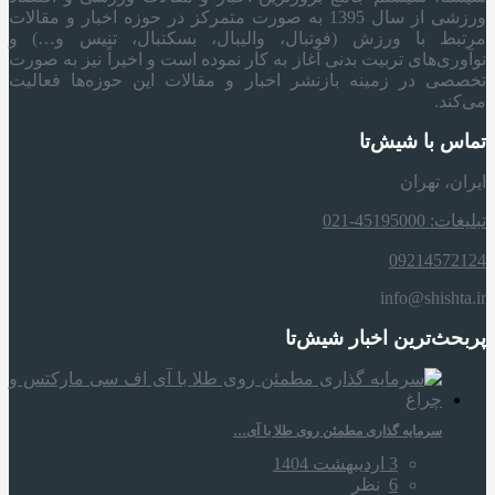
ورزشی از سال 1395 به صورت متمرکز در حوزه اخبار و مقالات
مرتبط با ورزش (فوتبال، والیبال، بسکتبال، تنیس و…) و
نوآوری‌های تربیت بدنی آغاز به کار نموده است و اخیراً نیز به صورت
تخصصی در زمینه بازنشر اخبار و مقالات این حوزه‌ها فعالیت
می‌کند.
تماس با شیش‌تا
ایران، تهران
تبلیغات: 45195000-021
09214572124
info@shishta.ir
پربحث‌ترین اخبار شیش‌تا
سرمایه‌ گذاری مطمئن روی طلا با آی…
3 اردیبهشت 1404
6
نظر