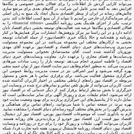
می‌تواند کارایی گردش باز اطلاعات را برای فعالان بخش خصوصی و بنگاه‌ها
افزایش دهد. به گفته مدیر عامل این شرکت، در گام‌های بعدی برای مرتفع سازی
چالش‌های رسانه در ایران از منظر اقتصادی بدنبال ایجاد یک منبع به زبان اصلی
برای سرمایه‌گذاران خارجی برآمدیم تا بتواند از آن منبع کسب اطلاعات کند. بدین
ترتیب، یکی از اجزای هلدینگ یعنی روزنامه انگلیسی «financial tribion» را به
فعالان اقتصادی و بنگاه‌ها عرضه شد. فعالیت‌های توسعه بخشی دنیای اقتصاد تابان
ادامه دارد و در این راستا نیز مرکز پژوهش‌ها، انتشارات، مرکز همایش‌ها در کنار
روزنامه و هفته‌نامه و حالا پایگاه خبری «اقتصادنیوز» از جمله اقدامات توسعه
بخشی به ارکان‌های مختلف این مجموعه می‌باشد. در این مجموعه مسئولیت
سردبیری وب‌سایت‌های خبری دنیای اقتصاد و اقتصادنیوز برعهده آقای مهدی
نوروزیان گذاشته شده است. آقای محمدصادق نخجوانی مسئولیت مدیریت
وب‌سایت‌ها و فضای مجازی را برعهده دارد. معاونت وبسایت‌های خبری دنیای
اقتصاد را فاطمه استیری انجام می‌دهد. توسعه بازار را زینب سادات میرهادی
مدیریت می‌کند. به منظور انجام وظایف دبیر سایت اقتصاد نیوز از توان حمید متقی
بهره گرفته می‌شود و امیر اشراقی نیز در سمت مدیریت روابط عمومی این
خبرگزاری مشغول فعالیت می‌باشد. برای برقراری تماس با هر بخش و مسئول
مربوطه در اقتصاد نیوز راه‌های ارتباطی مختلفی در اختیار کاربران گذاشته شده
است. کاربران می‌توانند از طریق تلفن تماس و نمابرهای درج شده در وبسایت این
خبرگزاری با بخش مدنظر ارتباط برقرار کنند. از دیگر خدماتی که در اقتصاد نیوز
ارائه می‌شود، انجام تبلیغات بنری و رپورتاژ آگهی برای سایر سایت‌هایی است که
تمایل دارند تا از پتانسیل‌های این خبرگزاری پربازدید برای بهبود وضعیت سایت خود
بهره ببرند. در صفحه تماس با شما می‌توانید، راه‌های تماس برای هماهنگی و
پذیرش آگهی را در بخش‌های مختلف گروه رسانه‌ای دنیای اقتصاد را مشاهده نمایید.
لازم به یادآوری است که موضوعات اقتصادنیوز بورس، اقتصاد نیوز ارز دیجیتال،
اقتصاد نیوز قیمت ارز، اقتصاد نیوز خودرو از پربازدیدترین های روزانه هستند.
کاربران می‌توانند آگهی، تبلیغات و رپورتاژ خود را برای درج در روزنامه و وبسایت
اقتصاد نیوز، دنیای اقتصاد، روزنامه فایننشال تریبیون، هفته نامه تجارت فردا، شبکه
اینترنتی اکوایران، وب سایت دنیای بورس و کلیه کانال‌های تلگرام از طریق تلفن،