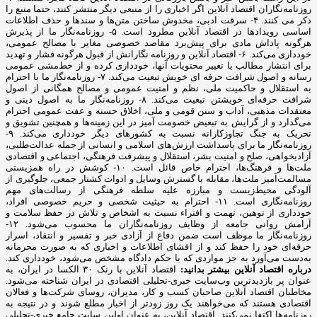
روزنامه‌نگاران اقتصاد آنلاین اگر اخباری را از منبعی دیگر منتشر کنند، حتما منبع را
ذکر می کنند. ۴- سرقت ادبی، مخدوش ساختن متن‌ها و سندها و حذف اطلاعات
اساسی رویدادها در اقتصاد آنلاین مطرود است. ۵- روزنامه‌نگار ما از پذیرش
هرگونه پاداش مادی برای پیش‌برد مقاصد خصوصی مغایر با مصالح عمومی،
خودداری می‌کند. ۶- اقتصاد آنلاین و روزنامه نگارانش از قبول هرگونه فشار و تهدید
برای انتشار مطالب یا تغییر محتویات آنها، خودداری کرده و از خط‌مشی عمومی
رسانه و اصول شرافت حرفه ای خویش تبعیت می‌کند. ۷- روزنامه‌نگار ما با احترام
به استقلال و حاکمیت ملی، نظم و امنیت عمومی و مصالح همگانی از اصول
شرافت حرفه‌ای خویشتن تبعیت می‌کند. ۸- روزنامه‌نگار ما به اصول دینی و
معتقدات مذهبی، آداب و سنن قومی و ملی، اخلاق حسنه و عفت عمومی احترام
می‌گذارد و از گرایش به تبعیض خصومت آمیز در این زمینه‌ها و همچنین تشویق و
تحریک به جنگ تجاوزکارانه نسبت به کشورهای دیگر خودداری می‌کند. ۹-
روزنامه‌نگار ما برای پاسداشت ارزش‌های اسلامی و انسانی از جمله عدالت‌طلبی،
آزادیخواهی، صلح و امنیت بشر، استقلال و پیشرفت فرهنگی، اجتماعی و اقتصادی
ملت‌ها و فرهنگ‌ها، احترام خاص قائل است. ۱۰- کوشش در راه همزیستی
مسالمت‌آمیز ملت‌ها، مقابله با گسترش وسایل و ادوات کشتار جمعی، جلوگیری از
آلودگی محیط‌زیست و مبارزه علیه سلطه فرهنگی از رسالت‌های مهم
روزنامه‌نگاری است. ۱۱- احترام به حیثیت شخصی و حریم خصوصی افراد،
خودداری از توهین، تهمت و افتراء نسبت به اشخاص و تلاش در حفظ سلامت و
آرامش روانی جامعه از وظایف روزنامه‌نگاران ما محسوب می‌شود. ۱۲-
روزنامه‌نگار ما موظف است ضمن دفاع از آزادی خبر و تفسیر و انتقاد، اسرار
حرفه‌ای خود را حفظ کند و از افشای اطلاعات و اخباری که به صورت محرمانه
به‌دست می‌آورد به جز مواردی که با حکم دادگاه مشخص می‌شود، خودداری کند.
درباره اقتصاد آنلاین بیشتر بدانید:
اقتصاد آنلاین با رنک ۳۰ الکسا در ایران، به
عنوان پر بازدیدترین وب‌سایت خبری-تحلیلی اقتصادی در ایران شناخته می‌شود.
مخاطبان اقتصاد آنلاین صاحبان کسب و کار، مدیران، روسای شرکت‌ها و فعالان
اقتصادی هستند که می‌خواهند یک روز زودتر از اخبار مطلع شوند و در نتیجه به
روزنامه‌ها اکتفا نمی‌کنند. اقتصاد آنلاین، به عنوان اولین سایت جامع خبری-تحلیلی