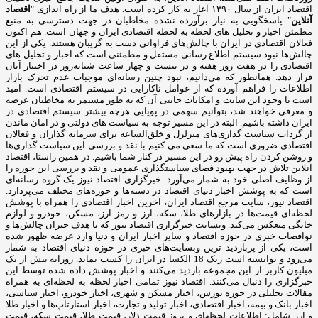
اقتصاد ایران از سال ۱۳۹۰ آغاز به کار کرده است. هدف ما از راه اندازی "
اقتصاد
آنلاین
" پاسخگویی به نیاز برآورده نشده مخاطبان در جهت دسترسی به منبع
مطمئن اخبار و تحلیل های لحظه به لحظه اقتصادی ایران و جهان است. هم اکنون
فعالان اقتصادی در ایران با چالش‌های فراوانی دست به گریبان هستند. یکی از این
چالش‌ها نبود سیستم اطلاع رسانی مستقل و مطمئنی است که اخبار و تحلیل های
اقتصادی را در هفت روز هفته و در بیست و چهار ساعت شبانه‌روز در اختیار آنان
قرار دهد. همانطور که می‌دانیم، نبود چنین رسانه‌ای موجبات عدم تحرک بازار
اطلاعات را فراهم آورده که از عوامل ناکارایی در سیستم اقتصادی است. امید
است با وجود این سایت و امکانات جانبی آن که به طور مستمر به مخاطبان عرضه
و معرفی خواهند شد، بتوانیم سهمی در پویایی هرچه بیشتر سیستم اقتصادی در
ایران داشته باشیم. البته در این مسیر توجه به سیاست های دولتی و در امان ماندن
از گرداب سیاست گذاری‌های متزلزل و خلق‌الساعه برای سرمایه گذاران و فعالان
اقتصادی ضروری است که ما سعی می کنیم با نقد و بررسی این سیاست گذاری‌ها
و روشن کردن راه پیش رو در این مسیر در کنار شما باشیم. در همین راستا، اقتصاد
آنلاین تلاش در جهت بهبود فضای سیاستگذاری عمومی و نقد و بررسی این حوزه را
از وظایف اصلی خود به شمار می‌آورد. خبرگزاری اقتصاد نیوز یک گروه رسانه‌ای
است که به پوشش اخبار دنیای اقتصاد در دسته‌ها و حوزه‌های مختلف می‌پردازد.
اقتصاد نیوز، سایت مرجع اقتصاد ایران، آخرین اخبار اقتصادی را همراه با پوشش
لحظه‌ای قیمت‌ها در بازارهای طلا، سکه، ارز و رمز ارز، مسکن، خودرو و لوازم
خانگی منعکس می‌کند. وبسایت خبرگزاری اقتصاد نیوز که با هدف جبران چالش‌ها و
نواقصات خبری در حوزه اقتصاد و سایر اخبار ایران و دنیا وارد عرضه ظهور شده
است، یکی از پربازدید ترین وبسایت‌های خبری در حوزه دنیای اقتصاد به شمار
می‌رود و توانسته است رنک 18 الکسا در ایران را کسب نماید. روزانه بیش از یک
میلیون کاربر از این مجموعه بازدید می‌کنند و اخبار پوشش داده شده توسط این
خبرگزاری را دنبال می‌کنند. اقتصاد نیوز تمامی اخبار لحظه به لحظه‌ای به همراه
مقالات تحلیلی در حوزه بورس، اخبار مسکن و شهری، اخبار خودرو، اخبار سیاسی،
اخبار بانک و بیمه، اخبار اقتصادی، اخبار تولید و تجارت، اخبار استارتاپ‌ها و اخبار طلا
و ارز شامل: اطلاعات لحظهای و بروز قیمت دلار، قیمت طلا، قیمت سکه، قیمت