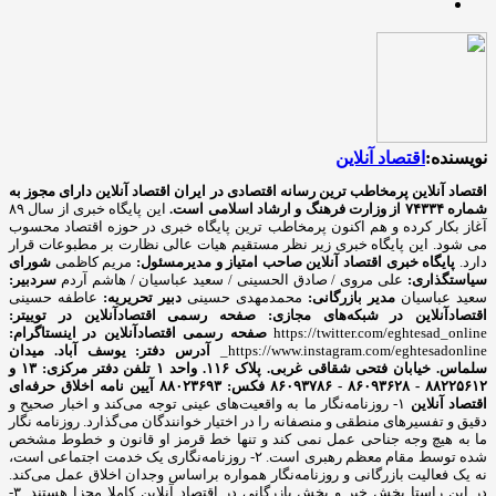
نویسنده:
اقتصاد آنلاین
اقتصاد آنلاین پرمخاطب ترین رسانه اقتصادی در ایران
اقتصاد آنلاین دارای مجوز به
شماره ۷۴۳۳۴ از وزارت فرهنگ و ارشاد اسلامی است.
این پایگاه خبری از سال ۸۹
آغاز بکار کرده و هم اکنون پرمخاطب ترین پایگاه خبری در حوزه اقتصاد محسوب
می شود. این پایگاه خبری زیر نظر مستقیم هیات عالی نظارت بر مطبوعات قرار
دارد.
پایگاه خبری اقتصاد آنلاین
صاحب امتیاز و مدیرمسئول:
مریم کاظمی
شورای
سیاستگذاری:
علی مروی / صادق الحسینی / سعید عباسیان / هاشم آردم
سردبیر:
سعید عباسیان
مدیر بازرگانی:
محمدمهدی حسینی
دبیر تحریریه:
عاطفه حسینی
اقتصادآنلاین در شبکه‌های مجازی:
صفحه رسمی اقتصادآنلاین در توییتر:
https://twitter.com/eghtesad_online
صفحه رسمی اقتصادآنلاین در اینستاگرام:
https://www.instagram.com/eghtesadonline_
آدرس دفتر: یوسف آباد. میدان
سلماس. خیابان فتحی شقاقی غربی. پلاک ۱۱۶. واحد ۱
تلفن دفتر مرکزی: ۱۳ و
۸۸۲۲۵۶۱۲ - ۸۶۰۹۳۶۲۸ - ۸۶۰۹۳۷۸۶ فکس: ۸۸۰۲۳۶۹۳
آیین نامه اخلاق حرفه‌ای
اقتصاد آنلاین
۱- روزنامه‌نگار ما به واقعیت‌های عینی توجه می‌کند و اخبار صحیح و
دقیق و تفسیرهای منطقی و منصفانه را در اختیار خوانندگان می‌گذارد. روزنامه نگار
ما به هیچ وجه جناحی عمل نمی کند و تنها خط قرمز او قانون و خطوط مشخص
شده توسط مقام معظم رهبری است. ۲- روزنامه‌نگاری یک خدمت اجتماعی است،
نه یک فعالیت بازرگانی و روزنامه‌نگار همواره براساس وجدان اخلاق عمل می‌کند.
در این راستا بخش خبر و بخش بازرگانی در اقتصاد آنلاین کاملا مجزا هستند. ۳-