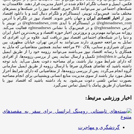
فکس، ایمیل و حساب تلگرام اعلام شده در اختیار مدیریت قرار دهند. علاقمندان به
شبکه‎‌های اجتماعی نیز می‌توانند کانال خبری اقتصاد نیوز را در شبکه‌ها و بسترهای
مختلف مانند: فیس‌بوک، توییتر، اینستاگرام و تلگرام دنبال کنند و با دانلود اقتصاد
نیوز از
اخبار اقتصادی ایران
و جهان باخبر شوند. اقتصاد نیوز در تلگرام با آدرس
eghtesadnews_com@ در اینستاگرام با آیدی eghtesadnews_com@ در توییتر با
آدرس eghtesadnews@ و در فیس‌بوک با نشانی eghtesadnews فعالیت می‌کند.
روزانه می‌توانید مهم‌ترین و بروزترین اخبار حوزه اقتصاد و پربحث‌ترین اخبار ایران
و دنیا را در شبکه‌های اجتماعی اقتصاد نیوز دریافت کنید. علاوه بر آن، افرادی که
تمایل به مراجعه حضوری دارند می‌توانند به آدرس تهران، خیابان مطهری، بین
میرزای شیرازی و سنایی، پلاک ۳۷۰ مراجعه نمایند. همچنین متقاضیانی که مایل به
همکاری با رسانه‌ اقتصاد نیوز می‌باشند می‌توانند رزومه خود را از طریق ایمیل
سازمانی jobs@den.ir تکمیل و ارسال نمایند. پس از بررسی رزومه‌ها، از افرادی
که دارای شرایط مورد نیاز باشند، برای مصاحبه دعوت بعمل می‌آید. باید توجه
داشته باشید که تقاضای همکاری صرفا با ارسال رزومه از طریق ایمیل سازمانی
گروه انجام می‌گردد. پس از بررسی رزومه‌ها، از متقاضیانی که دارای شرایط احراز
شغل مورد نیاز باشند از سوی مدیریت منابع انسانی وپشتیبانی برای انجام مصاحبه
بصورت تماس تلفنی دعوت می‌شود. به یاد داشته باشید که اقتصاد نیوز با
متقاضیان از طریق پیامک یا ایمیل تماس نمی‌گیرد.
اخبار ورزشی مرتبط:
گردشگری و مهاجرت