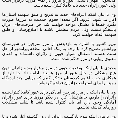
می‌شود، اظهار داشت: ‌عبور و مرور در تمام مرزها برقرار است
ولی عبور زائران جدید باید کاملا کنترل‌شده باشد.
‌وی با بیان اینکه اعزام‌های جدید به تدریج و طبق سهمیه استان‌ها
آغاز می‌شو‌د، افزود: اگر مجددا هجوم جمعیت به مرزها صورت
بگیرد قطعا با مشکل مواجه خواهیم شد چرا ‌‌ظرفیت‌های عراق
پاسخگو نیست ولی مردم مطمئن باشند با اطلاع‌رسانی ‌و طبق
سهمیه اقدام خواهیم کرد.
وزیر کشور با اشاره به بازدیدش از مرز تمرچین در شهرستان
پیرانشهر تصریح کرد: با توجه به اینکه اهالی منطقه پیرانشهر از اهل
سنت هستند‌ استقبال بسیار خوبی از زائران داشته‌اند و‌ فضای
معنوی‌ زیبایی‌ در مرز حاکم شده است.
وحیدی با بیان اینکه وضعیت خوبی در مرز برقرار بود و زائران بدون
هیچ مشکلی در حال عبور از مرز هستند، ادامه داد:‌ جا دارد از
همکاری خوب اقلیم کردستان تشکر کنیم که برپایی چند اردو‌گاه
زمینه را برای ‌استراحت ز‌ائران فراهم کرده‌اند.
وی با بیان اینکه در مرز تمرچین آمادگی برای عبور کاملا کنترل‌شده
زائران را داریم، خاطرنشان کرد: در دیگر مرزها برای عبور زائران
آمادگی وجود دارد اما باید‌ کنترل شده باشد تا شاهد مشکلات
روزهای گذشته نباشیم.
‌وی با بیان اینکه موج بازگشت زائران از روز گذشته آغاز شده و تا