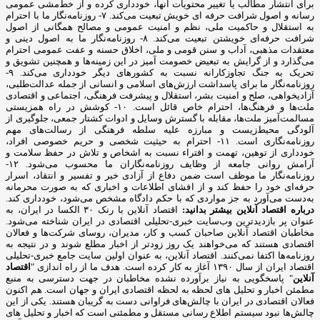
برای انتشار مطالب یا تغییر محتویات آنها، خودداری کرده و از خط‌مشی عمومی
رسانه و اصول شرافت حرفه ای خویش تبعیت می‌کند. ۷- روزنامه‌نگار ما با احترام
به استقلال و حاکمیت ملی، نظم و امنیت عمومی و مصالح همگانی از اصول
شرافت حرفه‌ای خویشتن تبعیت می‌کند. ۸- روزنامه‌نگار ما به اصول دینی و
معتقدات مذهبی، آداب و سنن قومی و ملی، اخلاق حسنه و عفت عمومی احترام
می‌گذارد و از گرایش به تبعیض خصومت آمیز در این زمینه‌ها و همچنین تشویق و
تحریک به جنگ تجاوزکارانه نسبت به کشورهای دیگر خودداری می‌کند. ۹-
روزنامه‌نگار ما برای پاسداشت ارزش‌های اسلامی و انسانی از جمله عدالت‌طلبی،
آزادیخواهی، صلح و امنیت بشر، استقلال و پیشرفت فرهنگی، اجتماعی و اقتصادی
ملت‌ها و فرهنگ‌ها، احترام خاص قائل است. ۱۰- کوشش در راه همزیستی
مسالمت‌آمیز ملت‌ها، مقابله با گسترش وسایل و ادوات کشتار جمعی، جلوگیری از
آلودگی محیط‌زیست و مبارزه علیه سلطه فرهنگی از رسالت‌های مهم
روزنامه‌نگاری است. ۱۱- احترام به حیثیت شخصی و حریم خصوصی افراد،
خودداری از توهین، تهمت و افتراء نسبت به اشخاص و تلاش در حفظ سلامت و
آرامش روانی جامعه از وظایف روزنامه‌نگاران ما محسوب می‌شود. ۱۲-
روزنامه‌نگار ما موظف است ضمن دفاع از آزادی خبر و تفسیر و انتقاد، اسرار
حرفه‌ای خود را حفظ کند و از افشای اطلاعات و اخباری که به صورت محرمانه
به‌دست می‌آورد به جز مواردی که با حکم دادگاه مشخص می‌شود، خودداری کند.
درباره اقتصاد آنلاین بیشتر بدانید:
اقتصاد آنلاین با رنک ۳۰ الکسا در ایران، به
عنوان پر بازدیدترین وب‌سایت خبری-تحلیلی اقتصادی در ایران شناخته می‌شود.
مخاطبان اقتصاد آنلاین صاحبان کسب و کار، مدیران، روسای شرکت‌ها و فعالان
اقتصادی هستند که می‌خواهند یک روز زودتر از اخبار مطلع شوند و در نتیجه به
روزنامه‌ها اکتفا نمی‌کنند. اقتصاد آنلاین، به عنوان اولین سایت جامع خبری-تحلیلی
اقتصاد ایران از سال ۱۳۹۰ آغاز به کار کرده است. هدف ما از راه اندازی "
اقتصاد
آنلاین
" پاسخگویی به نیاز برآورده نشده مخاطبان در جهت دسترسی به منبع
مطمئن اخبار و تحلیل های لحظه به لحظه اقتصادی ایران و جهان است. هم اکنون
فعالان اقتصادی در ایران با چالش‌های فراوانی دست به گریبان هستند. یکی از این
چالش‌ها نبود سیستم اطلاع رسانی مستقل و مطمئنی است که اخبار و تحلیل های