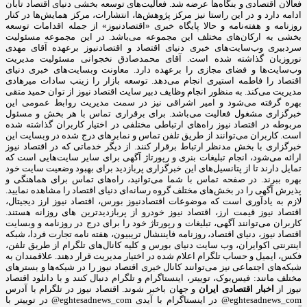
فعالان اقتصادی و بنگاه‌ها عرضه شد. فعالیت‌های توسعه بخشی دنیای اقتصاد تابان
ادامه دارد و در این راستا نیز مرکز پژوهش‌ها، انتشارات، مرکز همایش‌ها در کنار
روزنامه و هفته‌نامه و حالا پایگاه خبری «اقتصادنیوز» از جمله اقدامات توسعه
بخشی به ارکان‌های مختلف این مجموعه می‌باشد. در این مجموعه مسئولیت
سردبیری وب‌سایت‌های خبری دنیای اقتصاد و اقتصادنیوز برعهده آقای مهدی
نوروزیان گذاشته شده است. آقای محمدصادق نخجوانی مسئولیت مدیریت
وب‌سایت‌ها و فضای مجازی را برعهده دارد. معاونت وبسایت‌های خبری دنیای
اقتصاد را فاطمه استیری انجام می‌دهد. توسعه بازار را زینب سادات میرهادی
مدیریت می‌کند. به منظور انجام وظایف دبیر سایت اقتصاد نیوز از توان حمید متقی
بهره گرفته می‌شود و امیر اشراقی نیز در سمت مدیریت روابط عمومی این
خبرگزاری مشغول فعالیت می‌باشد. برای برقراری تماس با هر بخش و مسئول
مربوطه در اقتصاد نیوز راه‌های ارتباطی مختلفی در اختیار کاربران گذاشته شده
است. کاربران می‌توانند از طریق تلفن تماس و نمابرهای درج شده در وبسایت این
خبرگزاری با بخش مدنظر ارتباط برقرار کنند. از دیگر خدماتی که در اقتصاد نیوز
ارائه می‌شود، انجام تبلیغات بنری و رپورتاژ آگهی برای سایر سایت‌هایی است که
تمایل دارند تا از پتانسیل‌های این خبرگزاری پربازدید برای بهبود وضعیت سایت خود
بهره ببرند. در صفحه تماس با شما می‌توانید، راه‌های تماس برای هماهنگی و
پذیرش آگهی را در بخش‌های مختلف گروه رسانه‌ای دنیای اقتصاد را مشاهده نمایید.
لازم به یادآوری است که موضوعات اقتصادنیوز بورس، اقتصاد نیوز ارز دیجیتال،
اقتصاد نیوز قیمت ارز، اقتصاد نیوز خودرو از پربازدیدترین های روزانه هستند.
کاربران می‌توانند آگهی، تبلیغات و رپورتاژ خود را برای درج در روزنامه و وبسایت
اقتصاد نیوز، دنیای اقتصاد، روزنامه فایننشال تریبیون، هفته نامه تجارت فردا، شبکه
اینترنتی اکوایران، وب سایت دنیای بورس و کلیه کانال‌های تلگرام از طریق تلفن،
فکس، ایمیل و حساب تلگرام اعلام شده در اختیار مدیریت قرار دهند. علاقمندان به
شبکه‎‌های اجتماعی نیز می‌توانند کانال خبری اقتصاد نیوز را در شبکه‌ها و بسترهای
مختلف مانند: فیس‌بوک، توییتر، اینستاگرام و تلگرام دنبال کنند و با دانلود اقتصاد
نیوز از
اخبار اقتصادی ایران
و جهان باخبر شوند. اقتصاد نیوز در تلگرام با آدرس
eghtesadnews_com@ در اینستاگرام با آیدی eghtesadnews_com@ در توییتر با