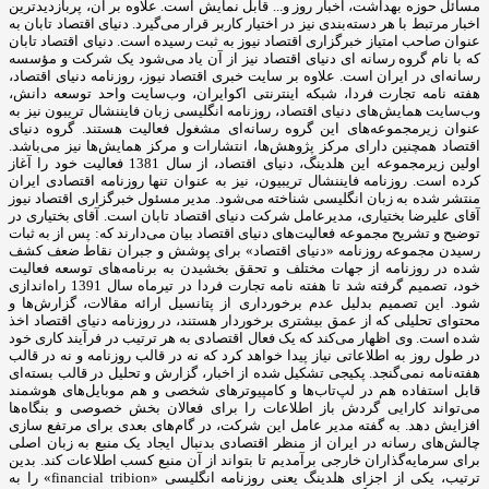
مسائل حوزه بهداشت، اخبار روز و... قابل نمایش است. علاوه بر آن، پربازدیدترین
اخبار مرتبط با هر دسته‌بندی نیز در اختیار کاربر قرار می‌گیرد. دنیای اقتصاد تابان به
عنوان صاحب امتیاز خبرگزاری اقتصاد نیوز به ثبت رسیده است. دنیای اقتصاد تابان
که با نام گروه رسانه ای دنیای اقتصاد نیز از آن یاد می‌شود یک شرکت و مؤسسه
رسانه‌ای در ایران است. علاوه بر سایت خبری اقتصاد نیوز، روزنامه دنیای اقتصاد،
هفته ‌نامه تجارت فردا، شبکه اینترنتی اکوایران، وب‌سایت واحد توسعه دانش،
وب‌سایت همایش‌های دنیای اقتصاد، روزنامه انگلیسی ‌زبان فایننشال تریبون نیز به
عنوان زیرمجموعه‌های این گروه رسانه‌ای مشغول فعالیت هستند. گروه دنیای
اقتصاد همچنین دارای مرکز پژوهش‌ها، انتشارات و مرکز همایش‌ها نیز می‌باشد.
اولین زیرمجموعه این هلدینگ، دنیای اقتصاد، از سال 1381 فعالیت خود را آغاز
کرده است. روزنامه فایننشال تریبیون، نیز به عنوان تنها روزنامه اقتصادی ایران
منتشر شده به زبان انگلیسی شناخته می‌شود. مدیر مسئول خبرگزاری اقتصاد نیوز
آقای علیرضا بختیاری، مدیرعامل شرکت دنیای اقتصاد تابان است. آقای بختیاری در
توضیح و تشریح مجموعه فعالیت‌های دنیای اقتصاد بیان می‌دارند که: پس از به ثبات
رسیدن مجموعه روزنامه «دنیای اقتصاد» برای پوشش و جبران نقاط ضعف کشف
شده در روزنامه از جهات مختلف و تحقق بخشیدن به برنامه‌های توسعه فعالیت
خود، تصمیم گرفته شد تا هفته نامه تجارت فردا در تیرماه سال 1391 راه‌اندازی
شود. این تصمیم بدلیل عدم برخورداری از پتانسیل ارائه مقالات، گزارش‌ها و
محتوای تحلیلی که از عمق بیشتری برخوردار هستند، در روزنامه دنیای اقتصاد اخذ
شده است. وی اظهار می‌کند که یک فعال اقتصادی به هر ترتیب در فرآیند کاری خود
در طول روز به اطلاعاتی نیاز پیدا خواهد کرد که نه در قالب روزنامه و نه در قالب
هفته‌نامه نمی‌گنجد. پکیجی تشکیل شده از اخبار، گزارش و تحلیل در قالب بسته‌ای
قابل استفاده هم در لپ‌تاب‌ها و کامپیوترهای شخصی و هم موبایل‌های هوشمند
می‌تواند کارایی گردش باز اطلاعات را برای فعالان بخش خصوصی و بنگاه‌ها
افزایش دهد. به گفته مدیر عامل این شرکت، در گام‌های بعدی برای مرتفع سازی
چالش‌های رسانه در ایران از منظر اقتصادی بدنبال ایجاد یک منبع به زبان اصلی
برای سرمایه‌گذاران خارجی برآمدیم تا بتواند از آن منبع کسب اطلاعات کند. بدین
ترتیب، یکی از اجزای هلدینگ یعنی روزنامه انگلیسی «financial tribion» را به