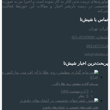
نوآوری‌های تربیت بدنی آغاز به کار نموده است و اخیراً نیز به صورت
تخصصی در زمینه بازنشر اخبار و مقالات این حوزه‌ها فعالیت
می‌کند.
تماس با شیش‌تا
ایران، تهران
تبلیغات: 45195000-021
09214572124
info@shishta.ir
پربحث‌ترین اخبار شیش‌تا
سرمایه‌ گذاری مطمئن روی طلا با آی…
3 اردیبهشت 1404
6
نظر
نقش پلتفرم‌های تخصصی در انتخاب‌های دقیق‌تر