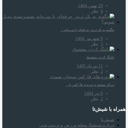
20 بهمن 1404
4
نظر
چگونه به یک تریدر حرفه‌ای با سرمایه…
9 شهریور 1404
3
نظر
دلتنگ کردن معشوق
11 مرداد 1405
2
نظر
بروکر معتمد و دوره‌ ی فارکس با…
9 تیر 1404
2
نظر
همراه‌ با شیش‌تا
شیش‌تا
درباره شیشتا؛ مجله ورزش و تربیت بدنی