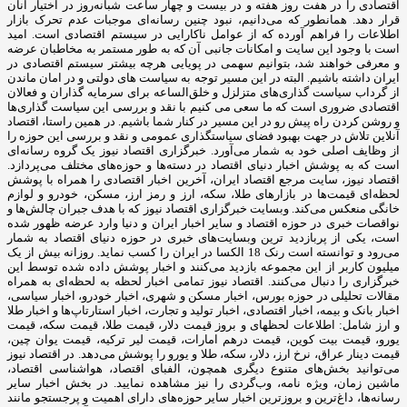
اقتصادی را در هفت روز هفته و در بیست و چهار ساعت شبانه‌روز در اختیار آنان
قرار دهد. همانطور که می‌دانیم، نبود چنین رسانه‌ای موجبات عدم تحرک بازار
اطلاعات را فراهم آورده که از عوامل ناکارایی در سیستم اقتصادی است. امید
است با وجود این سایت و امکانات جانبی آن که به طور مستمر به مخاطبان عرضه
و معرفی خواهند شد، بتوانیم سهمی در پویایی هرچه بیشتر سیستم اقتصادی در
ایران داشته باشیم. البته در این مسیر توجه به سیاست های دولتی و در امان ماندن
از گرداب سیاست گذاری‌های متزلزل و خلق‌الساعه برای سرمایه گذاران و فعالان
اقتصادی ضروری است که ما سعی می کنیم با نقد و بررسی این سیاست گذاری‌ها
و روشن کردن راه پیش رو در این مسیر در کنار شما باشیم. در همین راستا، اقتصاد
آنلاین تلاش در جهت بهبود فضای سیاستگذاری عمومی و نقد و بررسی این حوزه را
از وظایف اصلی خود به شمار می‌آورد. خبرگزاری اقتصاد نیوز یک گروه رسانه‌ای
است که به پوشش اخبار دنیای اقتصاد در دسته‌ها و حوزه‌های مختلف می‌پردازد.
اقتصاد نیوز، سایت مرجع اقتصاد ایران، آخرین اخبار اقتصادی را همراه با پوشش
لحظه‌ای قیمت‌ها در بازارهای طلا، سکه، ارز و رمز ارز، مسکن، خودرو و لوازم
خانگی منعکس می‌کند. وبسایت خبرگزاری اقتصاد نیوز که با هدف جبران چالش‌ها و
نواقصات خبری در حوزه اقتصاد و سایر اخبار ایران و دنیا وارد عرضه ظهور شده
است، یکی از پربازدید ترین وبسایت‌های خبری در حوزه دنیای اقتصاد به شمار
می‌رود و توانسته است رنک 18 الکسا در ایران را کسب نماید. روزانه بیش از یک
میلیون کاربر از این مجموعه بازدید می‌کنند و اخبار پوشش داده شده توسط این
خبرگزاری را دنبال می‌کنند. اقتصاد نیوز تمامی اخبار لحظه به لحظه‌ای به همراه
مقالات تحلیلی در حوزه بورس، اخبار مسکن و شهری، اخبار خودرو، اخبار سیاسی،
اخبار بانک و بیمه، اخبار اقتصادی، اخبار تولید و تجارت، اخبار استارتاپ‌ها و اخبار طلا
و ارز شامل: اطلاعات لحظهای و بروز قیمت دلار، قیمت طلا، قیمت سکه، قیمت
یورو، قیمت بیت کوین، قیمت درهم امارات، قیمت لیر ترکیه، قیمت یوان چین،
قیمت دینار عراق، نرخ ارز، دلار، سکه، طلا و یورو را پوشش می‌دهد. در اقتصاد نیوز
می‌توانید بخش‌های متنوع دیگری همچون، الفبای اقتصاد، هواشناسی اقتصاد،
ماشین زمان، ویژه نامه، وب‌گردی را نیز مشاهده نمایید. در بخش اخبار سایر
رسانه‌ها، داغ‌ترین و بروزترین اخبار سایر حوزه‌های دارای اهمیت و پرجستجو مانند