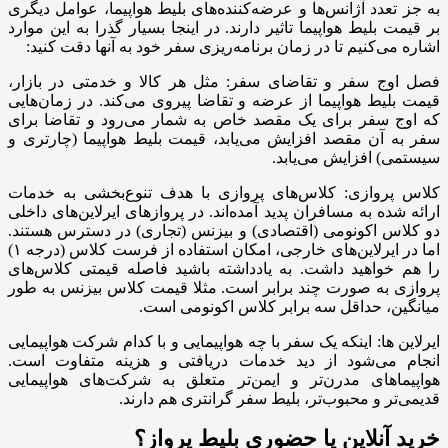
به جز تعدد آژانس‌ها و عرضه‌کننده‌های بلیط هواپیما، عوامل دیگری
بر قیمت بلیط هواپیما تاثیر دارند. در اینجا بسیار گذرا به این موارد
اشاره می‌کنیم تا در زمان برنامه‌ریزی سفر خود به آنها دقت کنید:
فصل اوج سفر و تقاضای سفر: مثل هر کالا و خدمتی در بازار،
قیمت بلیط هواپیما از عرضه و تقاضا پیروی می‌کند. در زمان‌هایی
که اوج سفر برای یک مقصد خاص به شمار می‌رود و تقاضا برای
سفر به آن مقصد افزایش می‌یابد، قیمت بلیط هواپیما (چارتری و
سیستمی) افزایش می‌یابد.
کلاس پروازی: کلاس‌های پروازی با هدف تنوع‌بخشی به خدمات
ارائه شده به مسافران پدید آمده‌اند. در پروازهای ایرلاین‌های داخلی
دو کلاس اکونومی (اقتصادی) و بیزنس (تجاری) در دسترس هستند.
اما در ایرلاین‌های خارجی، امکان استفاده از فرست کلاس (درجه ۱)
را هم خواهید داشت. به یادداشته باشید فاصله قیمتی کلاس‌های
پروازی به صورت چند برابر است. مثلا قیمت کلاس بیزنس به طور
میانگین، حداقل سه برابر کلاس اکونومی است.
ایرلاین ها: اینکه یک سفر با چه هواپیمایی و با کدام شرکت هواپیمایی
انجام می‌شود از دید خدمات دریافتی و هزینه متفاوت است.
هواپیماهای مدرن‌تر و ایمن‌تر متعلق به شرکت‌های هواپیمایی
قدیمی‌تر و محبوب‌تر، بلیط سفر گرانتری هم دارند.
خرید آنلاین یا حضوری بلیط پرواز؟