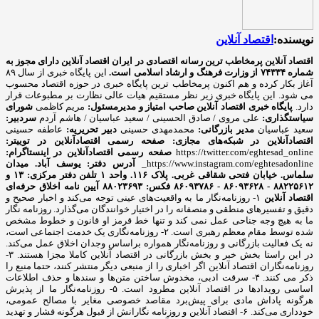
نویسنده:
اقتصاد آنلاین
اقتصاد آنلاین پرمخاطب ترین رسانه اقتصادی در ایران
اقتصاد آنلاین دارای مجوز به
شماره ۷۴۳۳۴ از وزارت فرهنگ و ارشاد اسلامی است.
این پایگاه خبری از سال ۸۹
آغاز بکار کرده و هم اکنون پرمخاطب ترین پایگاه خبری در حوزه اقتصاد محسوب
می شود. این پایگاه خبری زیر نظر مستقیم هیات عالی نظارت بر مطبوعات قرار
دارد.
پایگاه خبری اقتصاد آنلاین
صاحب امتیاز و مدیرمسئول:
مریم کاظمی
شورای
سیاستگذاری:
علی مروی / صادق الحسینی / سعید عباسیان / هاشم آردم
سردبیر:
سعید عباسیان
مدیر بازرگانی:
محمدمهدی حسینی
دبیر تحریریه:
عاطفه حسینی
اقتصادآنلاین در شبکه‌های مجازی:
صفحه رسمی اقتصادآنلاین در توییتر:
https://twitter.com/eghtesad_online
صفحه رسمی اقتصادآنلاین در اینستاگرام:
https://www.instagram.com/eghtesadonline_
آدرس دفتر: یوسف آباد. میدان
سلماس. خیابان فتحی شقاقی غربی. پلاک ۱۱۶. واحد ۱
تلفن دفتر مرکزی: ۱۳ و
۸۸۲۲۵۶۱۲ - ۸۶۰۹۳۶۲۸ - ۸۶۰۹۳۷۸۶ فکس: ۸۸۰۲۳۶۹۳
آیین نامه اخلاق حرفه‌ای
اقتصاد آنلاین
۱- روزنامه‌نگار ما به واقعیت‌های عینی توجه می‌کند و اخبار صحیح و
دقیق و تفسیرهای منطقی و منصفانه را در اختیار خوانندگان می‌گذارد. روزنامه نگار
ما به هیچ وجه جناحی عمل نمی کند و تنها خط قرمز او قانون و خطوط مشخص
شده توسط مقام معظم رهبری است. ۲- روزنامه‌نگاری یک خدمت اجتماعی است،
نه یک فعالیت بازرگانی و روزنامه‌نگار همواره براساس وجدان اخلاق عمل می‌کند.
در این راستا بخش خبر و بخش بازرگانی در اقتصاد آنلاین کاملا مجزا هستند. ۳-
روزنامه‌نگاران اقتصاد آنلاین اگر اخباری را از منبعی دیگر منتشر کنند، حتما منبع را
ذکر می کنند. ۴- سرقت ادبی، مخدوش ساختن متن‌ها و سندها و حذف اطلاعات
اساسی رویدادها در اقتصاد آنلاین مطرود است. ۵- روزنامه‌نگار ما از پذیرش
هرگونه پاداش مادی برای پیش‌برد مقاصد خصوصی مغایر با مصالح عمومی،
خودداری می‌کند. ۶- اقتصاد آنلاین و روزنامه نگارانش از قبول هرگونه فشار و تهدید