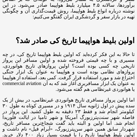
برآوردها، سالانه ۴.۵ میلیارد بلیط هواپیما صادر می‌شود. در این
نوشته درباره انواع بلیط هواپیما، روش قیمت‌گذاری آن و چگونگی
تهیه در بازار سفر و گردشگری ایران گفتگو می‌کنیم:
اولین بلیط هواپیما تاریخ کی صادر شد؟
تا حالا به این فکر کرده‌اید که اولین بلیط هواپیما تاریخ کی، در چه
مسیری و با چه قیمتی فروخته شده و اولین مسافر این پرواز
تاریخی چه کسی بوده است؟ اولین پروازهای تاریخ هوانوردی،
پروازهای نظامی بوده است و هواپیما به عنوان یک ابزار جنگی
اختراع شد و مورد استفاده قرار گرفت. کمی بعد، استفاده از هواپیما
به عنوان یک ابزار مسافربری آغاز شد که به آن commercial aviation
یا هوانوردی غیرنظامی هم گفته می‌شود.
اما اولین پرواز مسافری تاریخ هوانوردی غیرنظامی، در بیش از یک
سده پیش در اول ژانویه سال ۱۹۱۴ و در مسیری کوتاه به طول ۳۰
کیلومتر انجام شد و فقط ۲۳ دقیقه به طول کشید. این پرواز در
فاصله شهر سنت‌پترزبورگ آمریکا و شهر تامپا در ایالت فلوریدا
انجام شد. اما اولین و البته باید گفت شجاع‌ترین مسافر تاریخ،
شهردار سابق همین شهر سن‌پترزبورگ، «آبرام فیل» نام داشت و
اولین بلیط هواپیما تاریخ را با قیمت بسیار زیاد ۴۰۰ دلار خرید.