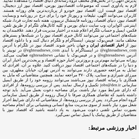
پذیرش آگهی را در بخش‌های مختلف گروه رسانه‌ای دنیای اقتصاد را مشاهده نمایید.
لازم به یادآوری است که موضوعات اقتصادنیوز بورس، اقتصاد نیوز ارز دیجیتال،
اقتصاد نیوز قیمت ارز، اقتصاد نیوز خودرو از پربازدیدترین های روزانه هستند.
کاربران می‌توانند آگهی، تبلیغات و رپورتاژ خود را برای درج در روزنامه و وبسایت
اقتصاد نیوز، دنیای اقتصاد، روزنامه فایننشال تریبیون، هفته نامه تجارت فردا، شبکه
اینترنتی اکوایران، وب سایت دنیای بورس و کلیه کانال‌های تلگرام از طریق تلفن،
فکس، ایمیل و حساب تلگرام اعلام شده در اختیار مدیریت قرار دهند. علاقمندان به
شبکه‎‌های اجتماعی نیز می‌توانند کانال خبری اقتصاد نیوز را در شبکه‌ها و بسترهای
مختلف مانند: فیس‌بوک، توییتر، اینستاگرام و تلگرام دنبال کنند و با دانلود اقتصاد
نیوز از
اخبار اقتصادی ایران
و جهان باخبر شوند. اقتصاد نیوز در تلگرام با آدرس
eghtesadnews_com@ در اینستاگرام با آیدی eghtesadnews_com@ در توییتر با
آدرس eghtesadnews@ و در فیس‌بوک با نشانی eghtesadnews فعالیت می‌کند.
روزانه می‌توانید مهم‌ترین و بروزترین اخبار حوزه اقتصاد و پربحث‌ترین اخبار ایران
و دنیا را در شبکه‌های اجتماعی اقتصاد نیوز دریافت کنید. علاوه بر آن، افرادی که
تمایل به مراجعه حضوری دارند می‌توانند به آدرس تهران، خیابان مطهری، بین
میرزای شیرازی و سنایی، پلاک ۳۷۰ مراجعه نمایند. همچنین متقاضیانی که مایل به
همکاری با رسانه‌ اقتصاد نیوز می‌باشند می‌توانند رزومه خود را از طریق ایمیل
سازمانی jobs@den.ir تکمیل و ارسال نمایند. پس از بررسی رزومه‌ها، از افرادی
که دارای شرایط مورد نیاز باشند، برای مصاحبه دعوت بعمل می‌آید. باید توجه
داشته باشید که تقاضای همکاری صرفا با ارسال رزومه از طریق ایمیل سازمانی
گروه انجام می‌گردد. پس از بررسی رزومه‌ها، از متقاضیانی که دارای شرایط احراز
شغل مورد نیاز باشند از سوی مدیریت منابع انسانی وپشتیبانی برای انجام مصاحبه
بصورت تماس تلفنی دعوت می‌شود. به یاد داشته باشید که اقتصاد نیوز با
متقاضیان از طریق پیامک یا ایمیل تماس نمی‌گیرد.
اخبار ورزشی مرتبط: