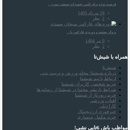
فرصت ویژه برای تامین تجهیزات صنعتی مورد…
18 مرداد 1405
2
نظر
بروکر معتمد و دوره‌ ی فارکس با…
9 تیر 1404
2
نظر
همراه‌ با شیش‌تا
شیش‌تا
درباره شیشتا؛ مجله ورزش و تربیت بدنی
ارتباط با تیم شیشتا
حریم شخصی کاربران شیشتا
شرایط بازنشر محتوا در شیشتا از رسانه ها
خرید رپورتاژ از شیشتا
آفتاب ورزشی
کارا دیلی
خبرفوری ارزدیجیتال
خرید مکمل بدنسازی
مواظب باش 6تایی نشی!