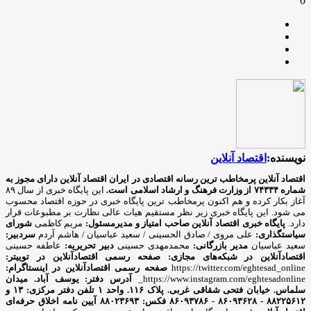
0
نویسنده:
اقتصاد آنلاین
اقتصاد آنلاین پرمخاطب ترین رسانه اقتصادی در ایران
اقتصاد آنلاین دارای مجوز به
شماره ۷۴۳۳۴ از وزارت فرهنگ و ارشاد اسلامی است.
این پایگاه خبری از سال ۸۹
آغاز بکار کرده و هم اکنون پرمخاطب ترین پایگاه خبری در حوزه اقتصاد محسوب
می شود. این پایگاه خبری زیر نظر مستقیم هیات عالی نظارت بر مطبوعات قرار
دارد.
پایگاه خبری اقتصاد آنلاین
صاحب امتیاز و مدیرمسئول:
مریم کاظمی
شورای
سیاستگذاری:
علی مروی / صادق الحسینی / سعید عباسیان / هاشم آردم
سردبیر:
سعید عباسیان
مدیر بازرگانی:
محمدمهدی حسینی
دبیر تحریریه:
عاطفه حسینی
اقتصادآنلاین در شبکه‌های مجازی:
صفحه رسمی اقتصادآنلاین در توییتر:
https://twitter.com/eghtesad_online
صفحه رسمی اقتصادآنلاین در اینستاگرام:
https://www.instagram.com/eghtesadonline_
آدرس دفتر: یوسف آباد. میدان
سلماس. خیابان فتحی شقاقی غربی. پلاک ۱۱۶. واحد ۱
تلفن دفتر مرکزی: ۱۳ و
۸۸۲۲۵۶۱۲ - ۸۶۰۹۳۶۲۸ - ۸۶۰۹۳۷۸۶ فکس: ۸۸۰۲۳۶۹۳
آیین نامه اخلاق حرفه‌ای