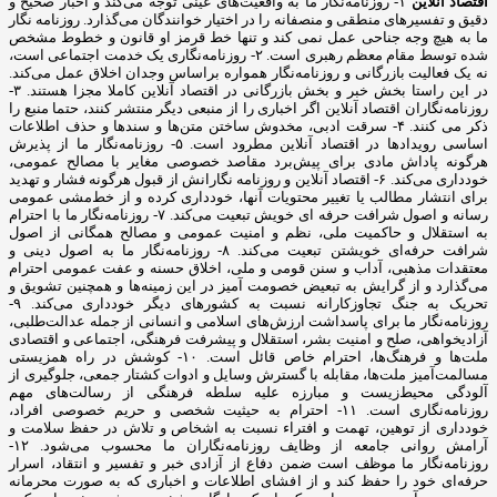
اقتصاد آنلاین
۱- روزنامه‌نگار ما به واقعیت‌های عینی توجه می‌کند و اخبار صحیح و
دقیق و تفسیرهای منطقی و منصفانه را در اختیار خوانندگان می‌گذارد. روزنامه نگار
ما به هیچ وجه جناحی عمل نمی کند و تنها خط قرمز او قانون و خطوط مشخص
شده توسط مقام معظم رهبری است. ۲- روزنامه‌نگاری یک خدمت اجتماعی است،
نه یک فعالیت بازرگانی و روزنامه‌نگار همواره براساس وجدان اخلاق عمل می‌کند.
در این راستا بخش خبر و بخش بازرگانی در اقتصاد آنلاین کاملا مجزا هستند. ۳-
روزنامه‌نگاران اقتصاد آنلاین اگر اخباری را از منبعی دیگر منتشر کنند، حتما منبع را
ذکر می کنند. ۴- سرقت ادبی، مخدوش ساختن متن‌ها و سندها و حذف اطلاعات
اساسی رویدادها در اقتصاد آنلاین مطرود است. ۵- روزنامه‌نگار ما از پذیرش
هرگونه پاداش مادی برای پیش‌برد مقاصد خصوصی مغایر با مصالح عمومی،
خودداری می‌کند. ۶- اقتصاد آنلاین و روزنامه نگارانش از قبول هرگونه فشار و تهدید
برای انتشار مطالب یا تغییر محتویات آنها، خودداری کرده و از خط‌مشی عمومی
رسانه و اصول شرافت حرفه ای خویش تبعیت می‌کند. ۷- روزنامه‌نگار ما با احترام
به استقلال و حاکمیت ملی، نظم و امنیت عمومی و مصالح همگانی از اصول
شرافت حرفه‌ای خویشتن تبعیت می‌کند. ۸- روزنامه‌نگار ما به اصول دینی و
معتقدات مذهبی، آداب و سنن قومی و ملی، اخلاق حسنه و عفت عمومی احترام
می‌گذارد و از گرایش به تبعیض خصومت آمیز در این زمینه‌ها و همچنین تشویق و
تحریک به جنگ تجاوزکارانه نسبت به کشورهای دیگر خودداری می‌کند. ۹-
روزنامه‌نگار ما برای پاسداشت ارزش‌های اسلامی و انسانی از جمله عدالت‌طلبی،
آزادیخواهی، صلح و امنیت بشر، استقلال و پیشرفت فرهنگی، اجتماعی و اقتصادی
ملت‌ها و فرهنگ‌ها، احترام خاص قائل است. ۱۰- کوشش در راه همزیستی
مسالمت‌آمیز ملت‌ها، مقابله با گسترش وسایل و ادوات کشتار جمعی، جلوگیری از
آلودگی محیط‌زیست و مبارزه علیه سلطه فرهنگی از رسالت‌های مهم
روزنامه‌نگاری است. ۱۱- احترام به حیثیت شخصی و حریم خصوصی افراد،
خودداری از توهین، تهمت و افتراء نسبت به اشخاص و تلاش در حفظ سلامت و
آرامش روانی جامعه از وظایف روزنامه‌نگاران ما محسوب می‌شود. ۱۲-
روزنامه‌نگار ما موظف است ضمن دفاع از آزادی خبر و تفسیر و انتقاد، اسرار
حرفه‌ای خود را حفظ کند و از افشای اطلاعات و اخباری که به صورت محرمانه