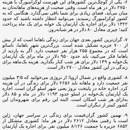
۶- یکی از کوچک‌ترین کشور‌های این فهرست لوکزامبورگ با هزینه
۲۷۵۰ دلار در هر ماه است. وقتی صحبت از هزینه‌های ماهانه‌تان به
میان می‌آید، فضای زیادی برای شما باقی نمی‌گذارد. هنگامی که به
کشور لوکزامبورگ رسیدید، می‌توانید انتظار داشته باشید که حدود
۱۳۲۲ دلار برای اجاره یک آپارتمان یک خوابه برای یک ماه پرداخت
کنید؛ چیزی معادل ۸۰ دلار در هر شبانه‌روز.
۷- گران‌ترین کشور بعدی جهان برای زندگی باهاما است که از بیش
از ۷۰۰ جزیره تشکیل شده است. بزرگ‌ترین شهر باهاما، ناسائو
است که در مجموع ۲۵۵ هزار نفر جمعیت دارد. اگر به بازدید از
باهاما فکر می‌کنید، باید حدود ۹۵۰ دلار در ماه برای یک آپارتمان
یک‌خوابه و ۱۴۹ دلار برای هر شب کنار بگذارید. هزینه یک‌ماهه برای
زندگی در این کشور معادل ۲۷۰۰ دلار است.
۸- کشوری واقع در شمال اروپا؛ از نروژی می‌خوانید که ۳/۵ میلیون
نفر جمعیت دارد و ماهانه باید ۲۶۵۶ دلار برای زندگی در آن هزینه
کرد. اجاره خانه در پایتخت نروژ یعنی شهر اسلو گران است. اجاره
یک آپارتمان یک‌خوابه در اسلو حدود ۱۱۹۳ دلار در ماه و ۸۵ دلار
به‌ازای هر شب اسکان است. البته این رقم برای شهروندان این
کشور کمتر از دیگران است.
۹- نهمین کشور گران‌قیمت برای زندگی در سراسر جهان، ژاپن
است با رقمی معادل ۲۶۱۲ دلار در هر ماه؛ کشوری متشکل از
۶۸۵۲ جزیره با جمعیت ۸/۱۲۶ میلیون نفر. برای اجاره یک آپارتمان