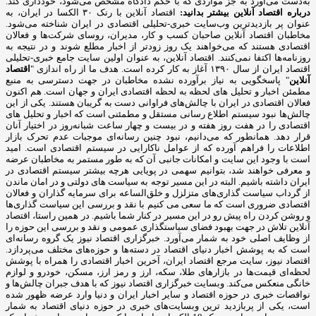
به‌دست می‌آورد به جز مواردی که با حکم دادگاه مشخص می‌شود، خودداری کند.
درباره اقتصاد آنلاین بیشتر بدانید:
اقتصاد آنلاین با رنک ۳۰ الکسا در ایران، به
عنوان پر بازدیدترین وب‌سایت خبری-تحلیلی اقتصادی در ایران شناخته می‌شود.
مخاطبان اقتصاد آنلاین صاحبان کسب و کار، مدیران، روسای شرکت‌ها و فعالان
اقتصادی هستند که می‌خواهند یک روز زودتر از اخبار مطلع شوند و در نتیجه به
روزنامه‌ها اکتفا نمی‌کنند. اقتصاد آنلاین، به عنوان اولین سایت جامع خبری-تحلیلی
اقتصاد ایران از سال ۱۳۹۰ آغاز به کار کرده است. هدف ما از راه اندازی "
اقتصاد
آنلاین
" پاسخگویی به نیاز برآورده نشده مخاطبان در جهت دسترسی به منبع
مطمئن اخبار و تحلیل های لحظه به لحظه اقتصادی ایران و جهان است. هم اکنون
فعالان اقتصادی در ایران با چالش‌های فراوانی دست به گریبان هستند. یکی از این
چالش‌ها نبود سیستم اطلاع رسانی مستقل و مطمئنی است که اخبار و تحلیل های
اقتصادی را در هفت روز هفته و در بیست و چهار ساعت شبانه‌روز در اختیار آنان
قرار دهد. همانطور که می‌دانیم، نبود چنین رسانه‌ای موجبات عدم تحرک بازار
اطلاعات را فراهم آورده که از عوامل ناکارایی در سیستم اقتصادی است. امید
است با وجود این سایت و امکانات جانبی آن که به طور مستمر به مخاطبان عرضه
و معرفی خواهند شد، بتوانیم سهمی در پویایی هرچه بیشتر سیستم اقتصادی در
ایران داشته باشیم. البته در این مسیر توجه به سیاست های دولتی و در امان ماندن
از گرداب سیاست گذاری‌های متزلزل و خلق‌الساعه برای سرمایه گذاران و فعالان
اقتصادی ضروری است که ما سعی می کنیم با نقد و بررسی این سیاست گذاری‌ها
و روشن کردن راه پیش رو در این مسیر در کنار شما باشیم. در همین راستا، اقتصاد
آنلاین تلاش در جهت بهبود فضای سیاستگذاری عمومی و نقد و بررسی این حوزه را
از وظایف اصلی خود به شمار می‌آورد. خبرگزاری اقتصاد نیوز یک گروه رسانه‌ای
است که به پوشش اخبار دنیای اقتصاد در دسته‌ها و حوزه‌های مختلف می‌پردازد.
اقتصاد نیوز، سایت مرجع اقتصاد ایران، آخرین اخبار اقتصادی را همراه با پوشش
لحظه‌ای قیمت‌ها در بازارهای طلا، سکه، ارز و رمز ارز، مسکن، خودرو و لوازم
خانگی منعکس می‌کند. وبسایت خبرگزاری اقتصاد نیوز که با هدف جبران چالش‌ها و
نواقصات خبری در حوزه اقتصاد و سایر اخبار ایران و دنیا وارد عرضه ظهور شده
است، یکی از پربازدید ترین وبسایت‌های خبری در حوزه دنیای اقتصاد به شمار