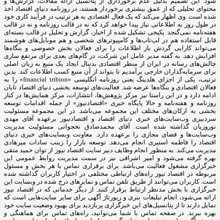
شود. این تصمیم بدلیل عدم برخورداری از پتانسیل ارائه مقالات، گزارش‌ها و
محتوای تحلیلی که از عمق بیشتری برخوردار هستند، در روزنامه دنیای اقتصاد اخذ
شده است. وی اظهار می‌کند که یک فعال اقتصادی به هر ترتیب در فرآیند کاری خود
در طول روز به اطلاعاتی نیاز پیدا خواهد کرد که نه در قالب روزنامه و نه در قالب
هفته‌نامه نمی‌گنجد. پکیجی تشکیل شده از اخبار، گزارش و تحلیل در قالب بسته‌ای
قابل استفاده هم در لپ‌تاب‌ها و کامپیوترهای شخصی و هم موبایل‌های هوشمند
می‌تواند کارایی گردش باز اطلاعات را برای فعالان بخش خصوصی و بنگاه‌ها
افزایش دهد. به گفته مدیر عامل این شرکت، در گام‌های بعدی برای مرتفع سازی
چالش‌های رسانه در ایران از منظر اقتصادی بدنبال ایجاد یک منبع به زبان اصلی
برای سرمایه‌گذاران خارجی برآمدیم تا بتواند از آن منبع کسب اطلاعات کند. بدین
ترتیب، یکی از اجزای هلدینگ یعنی روزنامه انگلیسی «financial tribion» را به
فعالان اقتصادی و بنگاه‌ها عرضه شد. فعالیت‌های توسعه بخشی دنیای اقتصاد تابان
ادامه دارد و در این راستا نیز مرکز پژوهش‌ها، انتشارات، مرکز همایش‌ها در کنار
روزنامه و هفته‌نامه و حالا پایگاه خبری «اقتصادنیوز» از جمله اقدامات توسعه
بخشی به ارکان‌های مختلف این مجموعه می‌باشد. در این مجموعه مسئولیت
سردبیری وب‌سایت‌های خبری دنیای اقتصاد و اقتصادنیوز برعهده آقای مهدی
نوروزیان گذاشته شده است. آقای محمدصادق نخجوانی مسئولیت مدیریت
وب‌سایت‌ها و فضای مجازی را برعهده دارد. معاونت وبسایت‌های خبری دنیای
اقتصاد را فاطمه استیری انجام می‌دهد. توسعه بازار را زینب سادات میرهادی
مدیریت می‌کند. به منظور انجام وظایف دبیر سایت اقتصاد نیوز از توان حمید متقی
بهره گرفته می‌شود و امیر اشراقی نیز در سمت مدیریت روابط عمومی این
خبرگزاری مشغول فعالیت می‌باشد. برای برقراری تماس با هر بخش و مسئول
مربوطه در اقتصاد نیوز راه‌های ارتباطی مختلفی در اختیار کاربران گذاشته شده
است. کاربران می‌توانند از طریق تلفن تماس و نمابرهای درج شده در وبسایت این
خبرگزاری با بخش مدنظر ارتباط برقرار کنند. از دیگر خدماتی که در اقتصاد نیوز
ارائه می‌شود، انجام تبلیغات بنری و رپورتاژ آگهی برای سایر سایت‌هایی است که
تمایل دارند تا از پتانسیل‌های این خبرگزاری پربازدید برای بهبود وضعیت سایت خود
بهره ببرند. در صفحه تماس با شما می‌توانید، راه‌های تماس برای هماهنگی و