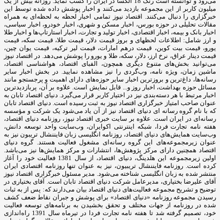
می‌رود و توانسته است رنک 18 الکسا در ایران را کسب نماید. روزانه بیش از یک
میلیون کاربر از این مجموعه بازدید می‌کنند و اخبار پوشش داده شده توسط این
خبرگزاری را دنبال می‌کنند. اقتصاد نیوز تمامی اخبار لحظه به لحظه‌ای به همراه
مقالات تحلیلی در حوزه بورس، اخبار مسکن و شهری، اخبار خودرو، اخبار سیاسی،
اخبار بانک و بیمه، اخبار اقتصادی، اخبار تولید و تجارت، اخبار استارتاپ‌ها و اخبار طلا
و ارز شامل: اطلاعات لحظهای و بروز قیمت دلار، قیمت طلا، قیمت سکه، قیمت
یورو، قیمت بیت کوین، قیمت درهم امارات، قیمت لیر ترکیه، قیمت یوان چین،
قیمت دینار عراق، نرخ ارز، دلار، سکه، طلا و یورو را پوشش می‌دهد. در اقتصاد نیوز
می‌توانید بخش‌های متنوع دیگری همچون، الفبای اقتصاد، هواشناسی اقتصاد،
ماشین زمان، ویژه نامه، وب‌گردی را نیز مشاهده نمایید. در بخش اخبار سایر
رسانه‌ها، داغ‌ترین و بروزترین اخبار سایر حوزه‌های دارای اهمیت و پرجستجو مانند
مسائل حوزه بهداشت، اخبار روز و... قابل نمایش است. علاوه بر آن، پربازدیدترین
اخبار مرتبط با هر دسته‌بندی نیز در اختیار کاربر قرار می‌گیرد. دنیای اقتصاد تابان به
عنوان صاحب امتیاز خبرگزاری اقتصاد نیوز به ثبت رسیده است. دنیای اقتصاد تابان
که با نام گروه رسانه ای دنیای اقتصاد نیز از آن یاد می‌شود یک شرکت و مؤسسه
رسانه‌ای در ایران است. علاوه بر سایت خبری اقتصاد نیوز، روزنامه دنیای اقتصاد،
هفته ‌نامه تجارت فردا، شبکه اینترنتی اکوایران، وب‌سایت واحد توسعه دانش،
وب‌سایت همایش‌های دنیای اقتصاد، روزنامه انگلیسی ‌زبان فایننشال تریبون نیز به
عنوان زیرمجموعه‌های این گروه رسانه‌ای مشغول فعالیت هستند. گروه دنیای
اقتصاد همچنین دارای مرکز پژوهش‌ها، انتشارات و مرکز همایش‌ها نیز می‌باشد.
اولین زیرمجموعه این هلدینگ، دنیای اقتصاد، از سال 1381 فعالیت خود را آغاز
کرده است. روزنامه فایننشال تریبیون، نیز به عنوان تنها روزنامه اقتصادی ایران
منتشر شده به زبان انگلیسی شناخته می‌شود. مدیر مسئول خبرگزاری اقتصاد نیوز
آقای علیرضا بختیاری، مدیرعامل شرکت دنیای اقتصاد تابان است. آقای بختیاری در
توضیح و تشریح مجموعه فعالیت‌های دنیای اقتصاد بیان می‌دارند که: پس از به ثبات
رسیدن مجموعه روزنامه «دنیای اقتصاد» برای پوشش و جبران نقاط ضعف کشف
شده در روزنامه از جهات مختلف و تحقق بخشیدن به برنامه‌های توسعه فعالیت
خود، تصمیم گرفته شد تا هفته نامه تجارت فردا در تیرماه سال 1391 راه‌اندازی