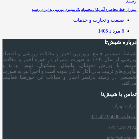
عبور از خط محاصره آمریکا / محموله یک میلیون یورویی به ایران رسید
صنعت و تجارت و خدمات
6 مرداد 1405
درباره شیش‌تا
شیشتا، سیستم جامع بروزترین اخبار و مقالات ورزشی و اقتصاد
ورزشی از سال 1395 به صورت متمرکز در حوزه اخبار و مقالات
مرتبط با ورزش (فوتبال، والیبال، بسکتبال، تنیس و…) و
نوآوری‌های تربیت بدنی آغاز به کار نموده است و اخیراً نیز به صورت
تخصصی در زمینه بازنشر اخبار و مقالات این حوزه‌ها فعالیت
می‌کند.
تماس با شیش‌تا
ایران، تهران
تبلیغات: 45195000-021
09214572124
info@shishta.ir