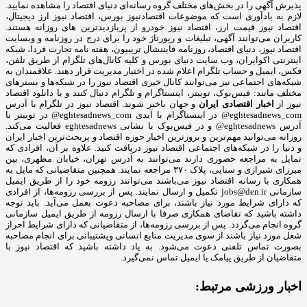
پذیرش آگهی را در بخش‌های مختلف گروه رسانه‌ای دنیای اقتصاد را مشاهده نمایید.
لازم به یادآوری است که موضوعات اقتصادنیوز بورس، اقتصاد نیوز ارز دیجیتال،
اقتصاد نیوز قیمت ارز، اقتصاد نیوز خودرو از پربازدیدترین های روزانه هستند.
کاربران می‌توانند آگهی، تبلیغات و رپورتاژ خود را برای درج در روزنامه و وبسایت
اقتصاد نیوز، دنیای اقتصاد، روزنامه فایننشال تریبیون، هفته نامه تجارت فردا، شبکه
اینترنتی اکوایران، وب سایت دنیای بورس و کلیه کانال‌های تلگرام از طریق تلفن،
فکس، ایمیل و حساب تلگرام اعلام شده در اختیار مدیریت قرار دهند. علاقمندان به
شبکه‎‌های اجتماعی نیز می‌توانند کانال خبری اقتصاد نیوز را در شبکه‌ها و بسترهای
مختلف مانند: فیس‌بوک، توییتر، اینستاگرام و تلگرام دنبال کنند و با دانلود اقتصاد
نیوز از
اخبار اقتصادی ایران
و جهان باخبر شوند. اقتصاد نیوز در تلگرام با آدرس
eghtesadnews_com@ در اینستاگرام با آیدی eghtesadnews_com@ در توییتر با
آدرس eghtesadnews@ و در فیس‌بوک با نشانی eghtesadnews فعالیت می‌کند.
روزانه می‌توانید مهم‌ترین و بروزترین اخبار حوزه اقتصاد و پربحث‌ترین اخبار ایران
و دنیا را در شبکه‌های اجتماعی اقتصاد نیوز دریافت کنید. علاوه بر آن، افرادی که
تمایل به مراجعه حضوری دارند می‌توانند به آدرس تهران، خیابان مطهری، بین
میرزای شیرازی و سنایی، پلاک ۳۷۰ مراجعه نمایند. همچنین متقاضیانی که مایل به
همکاری با رسانه‌ اقتصاد نیوز می‌باشند می‌توانند رزومه خود را از طریق ایمیل
سازمانی jobs@den.ir تکمیل و ارسال نمایند. پس از بررسی رزومه‌ها، از افرادی
که دارای شرایط مورد نیاز باشند، برای مصاحبه دعوت بعمل می‌آید. باید توجه
داشته باشید که تقاضای همکاری صرفا با ارسال رزومه از طریق ایمیل سازمانی
گروه انجام می‌گردد. پس از بررسی رزومه‌ها، از متقاضیانی که دارای شرایط احراز
شغل مورد نیاز باشند از سوی مدیریت منابع انسانی وپشتیبانی برای انجام مصاحبه
بصورت تماس تلفنی دعوت می‌شود. به یاد داشته باشید که اقتصاد نیوز با
متقاضیان از طریق پیامک یا ایمیل تماس نمی‌گیرد.
اخبار ورزشی مرتبط: