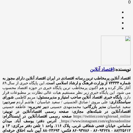
0
نویسنده:
اقتصاد آنلاین
اقتصاد آنلاین پرمخاطب ترین رسانه اقتصادی در ایران
اقتصاد آنلاین دارای مجوز به
شماره ۷۴۳۳۴ از وزارت فرهنگ و ارشاد اسلامی است.
این پایگاه خبری از سال ۸۹
آغاز بکار کرده و هم اکنون پرمخاطب ترین پایگاه خبری در حوزه اقتصاد محسوب
می شود. این پایگاه خبری زیر نظر مستقیم هیات عالی نظارت بر مطبوعات قرار
دارد.
پایگاه خبری اقتصاد آنلاین
صاحب امتیاز و مدیرمسئول:
مریم کاظمی
شورای
سیاستگذاری:
علی مروی / صادق الحسینی / سعید عباسیان / هاشم آردم
سردبیر:
سعید عباسیان
مدیر بازرگانی:
محمدمهدی حسینی
دبیر تحریریه:
عاطفه حسینی
اقتصادآنلاین در شبکه‌های مجازی:
صفحه رسمی اقتصادآنلاین در توییتر:
https://twitter.com/eghtesad_online
صفحه رسمی اقتصادآنلاین در اینستاگرام:
https://www.instagram.com/eghtesadonline_
آدرس دفتر: یوسف آباد. میدان
سلماس. خیابان فتحی شقاقی غربی. پلاک ۱۱۶. واحد ۱
تلفن دفتر مرکزی: ۱۳ و
۸۸۲۲۵۶۱۲ - ۸۶۰۹۳۶۲۸ - ۸۶۰۹۳۷۸۶ فکس: ۸۸۰۲۳۶۹۳
آیین نامه اخلاق حرفه‌ای