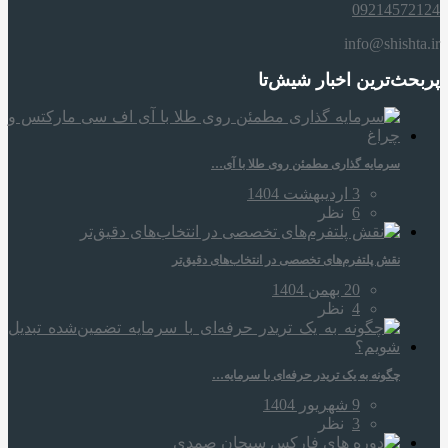
09214572124
info@shishta.ir
پربحث‌ترین اخبار شیش‌تا
سرمایه‌ گذاری مطمئن روی طلا با آی…
3 اردیبهشت 1404
6
نظر
نقش پلتفرم‌های تخصصی در انتخاب‌های دقیق‌تر
20 بهمن 1404
4
نظر
چگونه به یک تریدر حرفه‌ای با سرمایه…
9 شهریور 1404
3
نظر