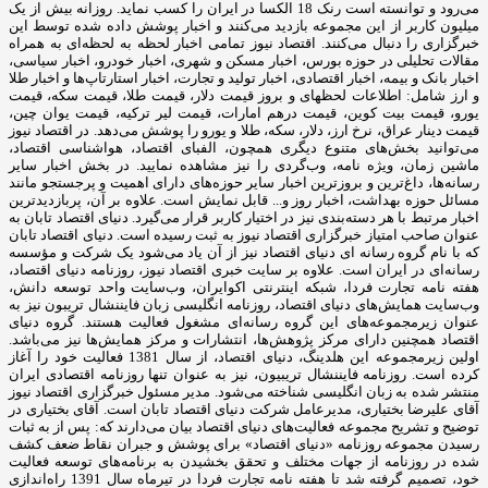
می‌رود و توانسته است رنک 18 الکسا در ایران را کسب نماید. روزانه بیش از یک
میلیون کاربر از این مجموعه بازدید می‌کنند و اخبار پوشش داده شده توسط این
خبرگزاری را دنبال می‌کنند. اقتصاد نیوز تمامی اخبار لحظه به لحظه‌ای به همراه
مقالات تحلیلی در حوزه بورس، اخبار مسکن و شهری، اخبار خودرو، اخبار سیاسی،
اخبار بانک و بیمه، اخبار اقتصادی، اخبار تولید و تجارت، اخبار استارتاپ‌ها و اخبار طلا
و ارز شامل: اطلاعات لحظهای و بروز قیمت دلار، قیمت طلا، قیمت سکه، قیمت
یورو، قیمت بیت کوین، قیمت درهم امارات، قیمت لیر ترکیه، قیمت یوان چین،
قیمت دینار عراق، نرخ ارز، دلار، سکه، طلا و یورو را پوشش می‌دهد. در اقتصاد نیوز
می‌توانید بخش‌های متنوع دیگری همچون، الفبای اقتصاد، هواشناسی اقتصاد،
ماشین زمان، ویژه نامه، وب‌گردی را نیز مشاهده نمایید. در بخش اخبار سایر
رسانه‌ها، داغ‌ترین و بروزترین اخبار سایر حوزه‌های دارای اهمیت و پرجستجو مانند
مسائل حوزه بهداشت، اخبار روز و... قابل نمایش است. علاوه بر آن، پربازدیدترین
اخبار مرتبط با هر دسته‌بندی نیز در اختیار کاربر قرار می‌گیرد. دنیای اقتصاد تابان به
عنوان صاحب امتیاز خبرگزاری اقتصاد نیوز به ثبت رسیده است. دنیای اقتصاد تابان
که با نام گروه رسانه ای دنیای اقتصاد نیز از آن یاد می‌شود یک شرکت و مؤسسه
رسانه‌ای در ایران است. علاوه بر سایت خبری اقتصاد نیوز، روزنامه دنیای اقتصاد،
هفته ‌نامه تجارت فردا، شبکه اینترنتی اکوایران، وب‌سایت واحد توسعه دانش،
وب‌سایت همایش‌های دنیای اقتصاد، روزنامه انگلیسی ‌زبان فایننشال تریبون نیز به
عنوان زیرمجموعه‌های این گروه رسانه‌ای مشغول فعالیت هستند. گروه دنیای
اقتصاد همچنین دارای مرکز پژوهش‌ها، انتشارات و مرکز همایش‌ها نیز می‌باشد.
اولین زیرمجموعه این هلدینگ، دنیای اقتصاد، از سال 1381 فعالیت خود را آغاز
کرده است. روزنامه فایننشال تریبیون، نیز به عنوان تنها روزنامه اقتصادی ایران
منتشر شده به زبان انگلیسی شناخته می‌شود. مدیر مسئول خبرگزاری اقتصاد نیوز
آقای علیرضا بختیاری، مدیرعامل شرکت دنیای اقتصاد تابان است. آقای بختیاری در
توضیح و تشریح مجموعه فعالیت‌های دنیای اقتصاد بیان می‌دارند که: پس از به ثبات
رسیدن مجموعه روزنامه «دنیای اقتصاد» برای پوشش و جبران نقاط ضعف کشف
شده در روزنامه از جهات مختلف و تحقق بخشیدن به برنامه‌های توسعه فعالیت
خود، تصمیم گرفته شد تا هفته نامه تجارت فردا در تیرماه سال 1391 راه‌اندازی