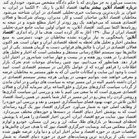
به‌دست می‌آورد به جز مواردی که با حکم دادگاه مشخص می‌شود، خودداری کند.
درباره اقتصاد آنلاین بیشتر بدانید:
اقتصاد آنلاین با رنک ۳۰ الکسا در ایران، به
عنوان پر بازدیدترین وب‌سایت خبری-تحلیلی اقتصادی در ایران شناخته می‌شود.
مخاطبان اقتصاد آنلاین صاحبان کسب و کار، مدیران، روسای شرکت‌ها و فعالان
اقتصادی هستند که می‌خواهند یک روز زودتر از اخبار مطلع شوند و در نتیجه به
روزنامه‌ها اکتفا نمی‌کنند. اقتصاد آنلاین، به عنوان اولین سایت جامع خبری-تحلیلی
اقتصاد ایران از سال ۱۳۹۰ آغاز به کار کرده است. هدف ما از راه اندازی "
اقتصاد
آنلاین
" پاسخگویی به نیاز برآورده نشده مخاطبان در جهت دسترسی به منبع
مطمئن اخبار و تحلیل های لحظه به لحظه اقتصادی ایران و جهان است. هم اکنون
فعالان اقتصادی در ایران با چالش‌های فراوانی دست به گریبان هستند. یکی از این
چالش‌ها نبود سیستم اطلاع رسانی مستقل و مطمئنی است که اخبار و تحلیل های
اقتصادی را در هفت روز هفته و در بیست و چهار ساعت شبانه‌روز در اختیار آنان
قرار دهد. همانطور که می‌دانیم، نبود چنین رسانه‌ای موجبات عدم تحرک بازار
اطلاعات را فراهم آورده که از عوامل ناکارایی در سیستم اقتصادی است. امید
است با وجود این سایت و امکانات جانبی آن که به طور مستمر به مخاطبان عرضه
و معرفی خواهند شد، بتوانیم سهمی در پویایی هرچه بیشتر سیستم اقتصادی در
ایران داشته باشیم. البته در این مسیر توجه به سیاست های دولتی و در امان ماندن
از گرداب سیاست گذاری‌های متزلزل و خلق‌الساعه برای سرمایه گذاران و فعالان
اقتصادی ضروری است که ما سعی می کنیم با نقد و بررسی این سیاست گذاری‌ها
و روشن کردن راه پیش رو در این مسیر در کنار شما باشیم. در همین راستا، اقتصاد
آنلاین تلاش در جهت بهبود فضای سیاستگذاری عمومی و نقد و بررسی این حوزه را
از وظایف اصلی خود به شمار می‌آورد. خبرگزاری اقتصاد نیوز یک گروه رسانه‌ای
است که به پوشش اخبار دنیای اقتصاد در دسته‌ها و حوزه‌های مختلف می‌پردازد.
اقتصاد نیوز، سایت مرجع اقتصاد ایران، آخرین اخبار اقتصادی را همراه با پوشش
لحظه‌ای قیمت‌ها در بازارهای طلا، سکه، ارز و رمز ارز، مسکن، خودرو و لوازم
خانگی منعکس می‌کند. وبسایت خبرگزاری اقتصاد نیوز که با هدف جبران چالش‌ها و
نواقصات خبری در حوزه اقتصاد و سایر اخبار ایران و دنیا وارد عرضه ظهور شده
است، یکی از پربازدید ترین وبسایت‌های خبری در حوزه دنیای اقتصاد به شمار