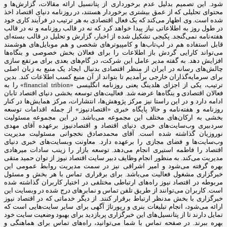
شود. این تصمیم بدلیل عدم برخورداری از پتانسیل ارائه مقالات، گزارش‌ها و
محتوای تحلیلی که از عمق بیشتری برخوردار هستند، در روزنامه دنیای اقتصاد اخذ
شده است. وی اظهار می‌کند که یک فعال اقتصادی به هر ترتیب در فرآیند کاری خود
در طول روز به اطلاعاتی نیاز پیدا خواهد کرد که نه در قالب روزنامه و نه در قالب
هفته‌نامه نمی‌گنجد. پکیجی تشکیل شده از اخبار، گزارش و تحلیل در قالب بسته‌ای
قابل استفاده هم در لپ‌تاب‌ها و کامپیوترهای شخصی و هم موبایل‌های هوشمند
می‌تواند کارایی گردش باز اطلاعات را برای فعالان بخش خصوصی و بنگاه‌ها
افزایش دهد. به گفته مدیر عامل این شرکت، در گام‌های بعدی برای مرتفع سازی
چالش‌های رسانه در ایران از منظر اقتصادی بدنبال ایجاد یک منبع به زبان اصلی
برای سرمایه‌گذاران خارجی برآمدیم تا بتواند از آن منبع کسب اطلاعات کند. بدین
ترتیب، یکی از اجزای هلدینگ یعنی روزنامه انگلیسی «financial tribion» را به
فعالان اقتصادی و بنگاه‌ها عرضه شد. فعالیت‌های توسعه بخشی دنیای اقتصاد تابان
ادامه دارد و در این راستا نیز مرکز پژوهش‌ها، انتشارات، مرکز همایش‌ها در کنار
روزنامه و هفته‌نامه و حالا پایگاه خبری «اقتصادنیوز» از جمله اقدامات توسعه
بخشی به ارکان‌های مختلف این مجموعه می‌باشد. در این مجموعه مسئولیت
سردبیری وب‌سایت‌های خبری دنیای اقتصاد و اقتصادنیوز برعهده آقای مهدی
نوروزیان گذاشته شده است. آقای محمدصادق نخجوانی مسئولیت مدیریت
وب‌سایت‌ها و فضای مجازی را برعهده دارد. معاونت وبسایت‌های خبری دنیای
اقتصاد را فاطمه استیری انجام می‌دهد. توسعه بازار را زینب سادات میرهادی
مدیریت می‌کند. به منظور انجام وظایف دبیر سایت اقتصاد نیوز از توان حمید متقی
بهره گرفته می‌شود و امیر اشراقی نیز در سمت مدیریت روابط عمومی این
خبرگزاری مشغول فعالیت می‌باشد. برای برقراری تماس با هر بخش و مسئول
مربوطه در اقتصاد نیوز راه‌های ارتباطی مختلفی در اختیار کاربران گذاشته شده
است. کاربران می‌توانند از طریق تلفن تماس و نمابرهای درج شده در وبسایت این
خبرگزاری با بخش مدنظر ارتباط برقرار کنند. از دیگر خدماتی که در اقتصاد نیوز
ارائه می‌شود، انجام تبلیغات بنری و رپورتاژ آگهی برای سایر سایت‌هایی است که
تمایل دارند تا از پتانسیل‌های این خبرگزاری پربازدید برای بهبود وضعیت سایت خود
بهره ببرند. در صفحه تماس با شما می‌توانید، راه‌های تماس برای هماهنگی و