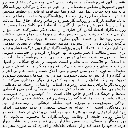
اقتصاد آنلاین
۱- روزنامه‌نگار ما به واقعیت‌های عینی توجه می‌کند و اخبار صحیح و
دقیق و تفسیرهای منطقی و منصفانه را در اختیار خوانندگان می‌گذارد. روزنامه نگار
ما به هیچ وجه جناحی عمل نمی کند و تنها خط قرمز او قانون و خطوط مشخص
شده توسط مقام معظم رهبری است. ۲- روزنامه‌نگاری یک خدمت اجتماعی است،
نه یک فعالیت بازرگانی و روزنامه‌نگار همواره براساس وجدان اخلاق عمل می‌کند.
در این راستا بخش خبر و بخش بازرگانی در اقتصاد آنلاین کاملا مجزا هستند. ۳-
روزنامه‌نگاران اقتصاد آنلاین اگر اخباری را از منبعی دیگر منتشر کنند، حتما منبع را
ذکر می کنند. ۴- سرقت ادبی، مخدوش ساختن متن‌ها و سندها و حذف اطلاعات
اساسی رویدادها در اقتصاد آنلاین مطرود است. ۵- روزنامه‌نگار ما از پذیرش
هرگونه پاداش مادی برای پیش‌برد مقاصد خصوصی مغایر با مصالح عمومی،
خودداری می‌کند. ۶- اقتصاد آنلاین و روزنامه نگارانش از قبول هرگونه فشار و تهدید
برای انتشار مطالب یا تغییر محتویات آنها، خودداری کرده و از خط‌مشی عمومی
رسانه و اصول شرافت حرفه ای خویش تبعیت می‌کند. ۷- روزنامه‌نگار ما با احترام
به استقلال و حاکمیت ملی، نظم و امنیت عمومی و مصالح همگانی از اصول
شرافت حرفه‌ای خویشتن تبعیت می‌کند. ۸- روزنامه‌نگار ما به اصول دینی و
معتقدات مذهبی، آداب و سنن قومی و ملی، اخلاق حسنه و عفت عمومی احترام
می‌گذارد و از گرایش به تبعیض خصومت آمیز در این زمینه‌ها و همچنین تشویق و
تحریک به جنگ تجاوزکارانه نسبت به کشورهای دیگر خودداری می‌کند. ۹-
روزنامه‌نگار ما برای پاسداشت ارزش‌های اسلامی و انسانی از جمله عدالت‌طلبی،
آزادیخواهی، صلح و امنیت بشر، استقلال و پیشرفت فرهنگی، اجتماعی و اقتصادی
ملت‌ها و فرهنگ‌ها، احترام خاص قائل است. ۱۰- کوشش در راه همزیستی
مسالمت‌آمیز ملت‌ها، مقابله با گسترش وسایل و ادوات کشتار جمعی، جلوگیری از
آلودگی محیط‌زیست و مبارزه علیه سلطه فرهنگی از رسالت‌های مهم
روزنامه‌نگاری است. ۱۱- احترام به حیثیت شخصی و حریم خصوصی افراد،
خودداری از توهین، تهمت و افتراء نسبت به اشخاص و تلاش در حفظ سلامت و
آرامش روانی جامعه از وظایف روزنامه‌نگاران ما محسوب می‌شود. ۱۲-
روزنامه‌نگار ما موظف است ضمن دفاع از آزادی خبر و تفسیر و انتقاد، اسرار
حرفه‌ای خود را حفظ کند و از افشای اطلاعات و اخباری که به صورت محرمانه