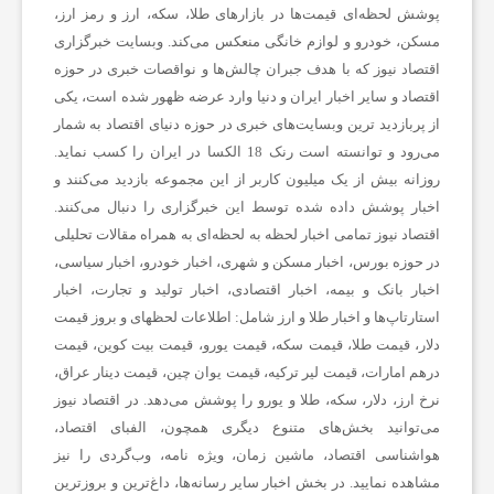
پوشش لحظه‌ای قیمت‌ها در بازارهای طلا، سکه، ارز و رمز ارز،
و
مسکن، خودرو و لوازم خانگی منعکس می‌کند. وبسایت خبرگزاری
اقتصاد نیوز که با هدف جبران چالش‌ها و نواقصات خبری در حوزه
ر
اقتصاد و سایر اخبار ایران و دنیا وارد عرضه ظهور شده است، یکی
از پربازدید ترین وبسایت‌های خبری در حوزه دنیای اقتصاد به شمار
ز
می‌رود و توانسته است رنک 18 الکسا در ایران را کسب نماید.
روزانه بیش از یک میلیون کاربر از این مجموعه بازدید می‌کنند و
اخبار پوشش داده شده توسط این خبرگزاری را دنبال می‌کنند.
ش
اقتصاد نیوز تمامی اخبار لحظه به لحظه‌ای به همراه مقالات تحلیلی
در حوزه بورس، اخبار مسکن و شهری، اخبار خودرو، اخبار سیاسی،
ی
اخبار بانک و بیمه، اخبار اقتصادی، اخبار تولید و تجارت، اخبار
استارتاپ‌ها و اخبار طلا و ارز شامل: اطلاعات لحظهای و بروز قیمت
دلار، قیمت طلا، قیمت سکه، قیمت یورو، قیمت بیت کوین، قیمت
ت
درهم امارات، قیمت لیر ترکیه، قیمت یوان چین، قیمت دینار عراق،
نرخ ارز، دلار، سکه، طلا و یورو را پوشش می‌دهد. در اقتصاد نیوز
غ
می‌توانید بخش‌های متنوع دیگری همچون، الفبای اقتصاد،
هواشناسی اقتصاد، ماشین زمان، ویژه نامه، وب‌گردی را نیز
مشاهده نمایید. در بخش اخبار سایر رسانه‌ها، داغ‌ترین و بروزترین
ذ