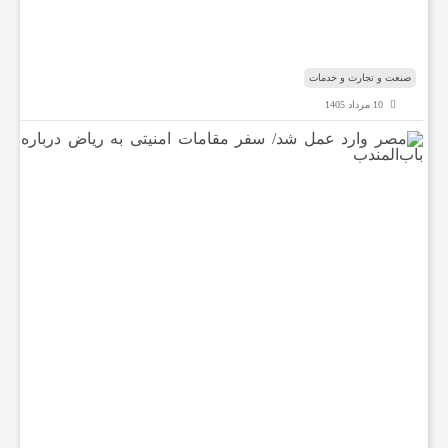
گ
ا
ه
صنعت و تجارت و خدمات
10 مرداد 1405
م
ص
ر
و
ا
ر
د
ع
م
ل
ش
د
/
س
ف
ر