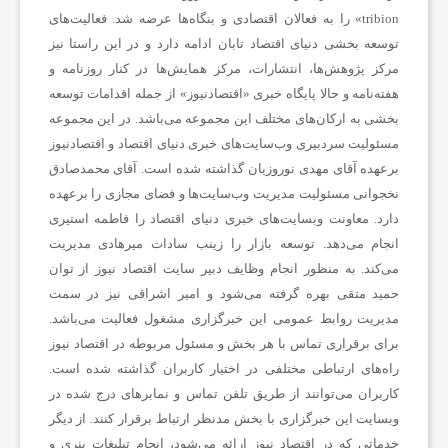
tribion» را به فعالان اقتصادی و بنگاه‌ها عرضه شد. فعالیت‌های
توسعه بخشی دنیای اقتصاد تابان ادامه دارد و در این راستا نیز
ن
مرکز پژوهش‌ها، انتشارات، مرکز همایش‌ها در کنار روزنامه و
هفته‌نامه و حالا پایگاه خبری «اقتصادنیوز» از جمله اقدامات توسعه
ع
بخشی به ارکان‌های مختلف این مجموعه می‌باشد. در این مجموعه
مسئولیت سردبیری وب‌سایت‌های خبری دنیای اقتصاد و اقتصادنیوز
برعهده آقای مهدی نوروزیان گذاشته شده است. آقای محمدصادق
ت
نخجوانی مسئولیت مدیریت وب‌سایت‌ها و فضای مجازی را برعهده
دارد. معاونت وبسایت‌های خبری دنیای اقتصاد را فاطمه استیری
و
انجام می‌دهد. توسعه بازار را زینب سادات میرهادی مدیریت
می‌کند. به منظور انجام وظایف دبیر سایت اقتصاد نیوز از توان
حمید متقی بهره گرفته می‌شود و امیر اشراقی نیز در سمت
خ
مدیریت روابط عمومی این خبرگزاری مشغول فعالیت می‌باشد.
برای برقراری تماس با هر بخش و مسئول مربوطه در اقتصاد نیوز
د
راه‌های ارتباطی مختلفی در اختیار کاربران گذاشته شده است.
کاربران می‌توانند از طریق تلفن تماس و نمابرهای درج شده در
م
وبسایت این خبرگزاری با بخش مدنظر ارتباط برقرار کنند. از دیگر
خدماتی که در اقتصاد نیوز ارائه می‌شود، انجام تبلیغات بنری و