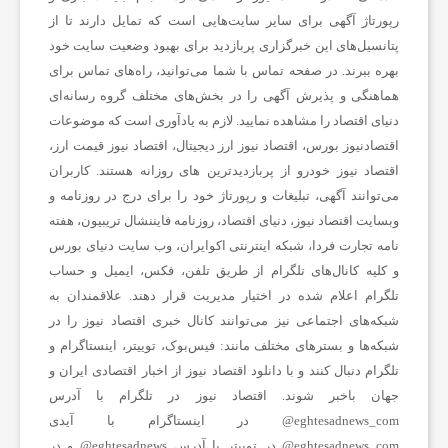
رپورتاژ آگهی برای سایر سایت‌هایی است که تمایل دارند تا از
ا
پتانسیل‌های این خبرگزاری پربازدید برای بهبود وضعیت سایت خود
بهره ببرند. در صفحه تماس با شما می‌توانید، راه‌های تماس برای
ت
هماهنگی و پذیرش آگهی را در بخش‌های مختلف گروه رسانه‌ای
دنیای اقتصاد را مشاهده نمایید. لازم به یادآوری است که موضوعات
اقتصادنیوز بورس، اقتصاد نیوز ارز دیجیتال، اقتصاد نیوز قیمت ارز،
س
اقتصاد نیوز خودرو از پربازدیدترین های روزانه هستند. کاربران
می‌توانند آگهی، تبلیغات و رپورتاژ خود را برای درج در روزنامه و
ا
وبسایت اقتصاد نیوز، دنیای اقتصاد، روزنامه فایننشال تریبیون، هفته
نامه تجارت فردا، شبکه اینترنتی اکوایران، وب سایت دنیای بورس
ی
و کلیه کانال‌های تلگرام از طریق تلفن، فکس، ایمیل و حساب
تلگرام اعلام شده در اختیار مدیریت قرار دهند. علاقمندان به
شبکه‎‌های اجتماعی نیز می‌توانند کانال خبری اقتصاد نیوز را در
ر
شبکه‌ها و بسترهای مختلف مانند: فیس‌بوک، توییتر، اینستاگرام و
تلگرام دنبال کنند و با دانلود اقتصاد نیوز از
اخبار اقتصادی ایران
و
جهان باخبر شوند. اقتصاد نیوز در تلگرام با آدرس
eghtesadnews_com@ در اینستاگرام با آیدی
eghtesadnews_com@ در توییتر با آدرس eghtesadnews@ و در