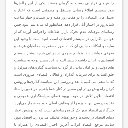
چالش‌های فراوانی دست به گریبان هستند. یکی از این چالش‌ها
نبود سیستم اطلاع رسانی مستقل و مطمئنی است که اخبار و
ر
تحلیل های اقتصادی را در هفت روز هفته و در بیست و چهار ساعت
شبانه‌روز در اختیار آنان قرار دهد. همانطور که می‌دانیم، نبود چنین
ش
رسانه‌ای موجبات عدم تحرک بازار اطلاعات را فراهم آورده که از
عوامل ناکارایی در سیستم اقتصادی است. امید است با وجود این
سایت و امکانات جانبی آن که به طور مستمر به مخاطبان عرضه و
ت
معرفی خواهند شد، بتوانیم سهمی در پویایی هرچه بیشتر سیستم
اقتصادی در ایران داشته باشیم. البته در این مسیر توجه به سیاست
ه‌
های دولتی و در امان ماندن از گرداب سیاست گذاری‌های متزلزل و
خلق‌الساعه برای سرمایه گذاران و فعالان اقتصادی ضروری است
ه
که ما سعی می کنیم با نقد و بررسی این سیاست گذاری‌ها و روشن
کردن راه پیش رو در این مسیر در کنار شما باشیم. در همین راستا،
اقتصاد آنلاین تلاش در جهت بهبود فضای سیاستگذاری عمومی و
ا
نقد و بررسی این حوزه را از وظایف اصلی خود به شمار می‌آورد.
خبرگزاری اقتصاد نیوز یک گروه رسانه‌ای است که به پوشش اخبار
ی
دنیای اقتصاد در دسته‌ها و حوزه‌های مختلف می‌پردازد. اقتصاد نیوز،
سایت مرجع اقتصاد ایران، آخرین اخبار اقتصادی را همراه با