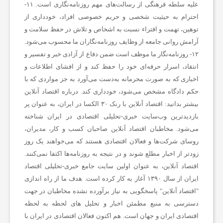
علیه سلطه فرهنگی از رسالت‌های مهم روزنامه‌نگاری است. ۱۱-
ز
احترام به حیثیت شخصی و حریم خصوصی افراد، خودداری از
توهین، تهمت و افتراء نسبت به اشخاص و تلاش در حفظ سلامت و
ن
آرامش روانی جامعه از وظایف روزنامه‌نگاران ما محسوب می‌شود.
۱۲- روزنامه‌نگار ما موظف است ضمن دفاع از آزادی خبر و تفسیر و
ا
انتقاد، اسرار حرفه‌ای خود را حفظ کند و از افشای اطلاعات و
اخباری که به صورت محرمانه به‌دست می‌آورد به جز مواردی که با
حکم دادگاه مشخص می‌شود، خودداری کند.
درباره اقتصاد آنلاین
ن
بیشتر بدانید:
اقتصاد آنلاین با رنک ۳۰ الکسا در ایران، به عنوان پر
بازدیدترین وب‌سایت خبری-تحلیلی اقتصادی در ایران شناخته
س
می‌شود. مخاطبان اقتصاد آنلاین صاحبان کسب و کار، مدیران،
روسای شرکت‌ها و فعالان اقتصادی هستند که می‌خواهند یک روز
زودتر از اخبار مطلع شوند و در نتیجه به روزنامه‌ها اکتفا نمی‌کنند.
ا
اقتصاد آنلاین، به عنوان اولین سایت جامع خبری-تحلیلی اقتصاد
ایران از سال ۱۳۹۰ آغاز به کار کرده است. هدف ما از راه اندازی
ی
"
اقتصاد آنلاین
" پاسخگویی به نیاز برآورده نشده مخاطبان در جهت
دسترسی به منبع مطمئن اخبار و تحلیل های لحظه به لحظه
ر
اقتصادی ایران و جهان است. هم اکنون فعالان اقتصادی در ایران با