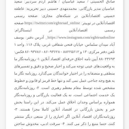
صادق الحسینی / سعید عباسیان / هاشم آردم
سردبیر:
سعید
ف
عباسیان
مدیر بازرگانی:
محمدمهدی حسینی
دبیر تحریریه:
عاطفه
حسینی
اقتصادآنلاین در شبکه‌های مجازی:
صفحه رسمی
و
اقتصادآنلاین در توییتر:
https://twitter.com/eghtesad_online
صفحه
رسمی اقتصادآنلاین در اینستاگرام:
ت
https://www.instagram.com/eghtesadonline_
آدرس دفتر: یوسف
آباد. میدان سلماس. خیابان فتحی شقاقی غربی. پلاک ۱۱۶. واحد ۱
تلفن دفتر مرکزی: ۱۳ و ۸۸۲۲۵۶۱۲ - ۸۶۰۹۳۶۲۸ - ۸۶۰۹۳۷۸۶ فکس:
س
۸۸۰۲۳۶۹۳
آیین نامه اخلاق حرفه‌ای اقتصاد آنلاین
۱- روزنامه‌نگار ما
به واقعیت‌های عینی توجه می‌کند و اخبار صحیح و دقیق و تفسیرهای
ا
منطقی و منصفانه را در اختیار خوانندگان می‌گذارد. روزنامه نگار ما
به هیچ وجه جناحی عمل نمی کند و تنها خط قرمز او قانون و خطوط
مشخص شده توسط مقام معظم رهبری است. ۲- روزنامه‌نگاری
ل
یک خدمت اجتماعی است، نه یک فعالیت بازرگانی و روزنامه‌نگار
همواره براساس وجدان اخلاق عمل می‌کند. در این راستا بخش
ا
خبر و بخش بازرگانی در اقتصاد آنلاین کاملا مجزا هستند. ۳-
روزنامه‌نگاران اقتصاد آنلاین اگر اخباری را از منبعی دیگر منتشر
خ
کنند، حتما منبع را ذکر می کنند. ۴- سرقت ادبی، مخدوش ساختن