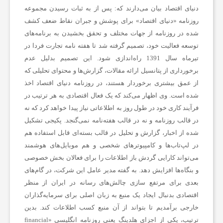
دنیای اقتصاد بیان می‌دارند که: پس از به ثبات رسیدن مجموعه
ی
روزنامه «دنیای اقتصاد» برای پوشش و جبران نقاط ضعف کشف
شده در روزنامه از جهات مختلف و تحقق بخشیدن به برنامه‌های
،
توسعه فعالیت خود، تصمیم گرفته شد تا هفته نامه تجارت فردا در
تیرماه سال 1391 راه‌اندازی شود. این تصمیم بدلیل عدم
برخورداری از پتانسیل ارائه مقالات، گزارش‌ها و محتوای تحلیلی که
س
از عمق بیشتری برخوردار هستند، در روزنامه دنیای اقتصاد اخذ
شده است. وی اظهار می‌کند که یک فعال اقتصادی به هر ترتیب در
ل
فرآیند کاری خود در طول روز به اطلاعاتی نیاز پیدا خواهد کرد که نه
در قالب روزنامه و نه در قالب هفته‌نامه نمی‌گنجد. پکیجی تشکیل
ا
شده از اخبار، گزارش و تحلیل در قالب بسته‌ای قابل استفاده هم
در لپ‌تاب‌ها و کامپیوترهای شخصی و هم موبایل‌های هوشمند
می‌تواند کارایی گردش باز اطلاعات را برای فعالان بخش خصوصی
م
و بنگاه‌ها افزایش دهد. به گفته مدیر عامل این شرکت، در گام‌های
بعدی برای مرتفع سازی چالش‌های رسانه در ایران از منظر
ت
اقتصادی بدنبال ایجاد یک منبع به زبان اصلی برای سرمایه‌گذاران
خارجی برآمدیم تا بتواند از آن منبع کسب اطلاعات کند. بدین
ترتیب، یکی از اجزای هلدینگ یعنی روزنامه انگلیسی «financial
ص