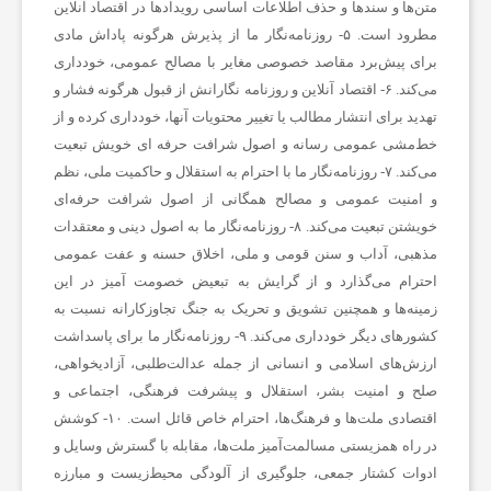
متن‌ها و سندها و حذف اطلاعات اساسی رویدادها در اقتصاد آنلاین
مطرود است. ۵- روزنامه‌نگار ما از پذیرش هرگونه پاداش مادی
ب
برای پیش‌برد مقاصد خصوصی مغایر با مصالح عمومی، خودداری
می‌کند. ۶- اقتصاد آنلاین و روزنامه نگارانش از قبول هرگونه فشار و
ا
تهدید برای انتشار مطالب یا تغییر محتویات آنها، خودداری کرده و از
خط‌مشی عمومی رسانه و اصول شرافت حرفه ای خویش تبعیت
می‌کند. ۷- روزنامه‌نگار ما با احترام به استقلال و حاکمیت ملی، نظم
ر
و امنیت عمومی و مصالح همگانی از اصول شرافت حرفه‌ای
خویشتن تبعیت می‌کند. ۸- روزنامه‌نگار ما به اصول دینی و معتقدات
و
مذهبی، آداب و سنن قومی و ملی، اخلاق حسنه و عفت عمومی
احترام می‌گذارد و از گرایش به تبعیض خصومت آمیز در این
ر
زمینه‌ها و همچنین تشویق و تحریک به جنگ تجاوزکارانه نسبت به
کشورهای دیگر خودداری می‌کند. ۹- روزنامه‌نگار ما برای پاسداشت
ارزش‌های اسلامی و انسانی از جمله عدالت‌طلبی، آزادیخواهی،
ز
صلح و امنیت بشر، استقلال و پیشرفت فرهنگی، اجتماعی و
اقتصادی ملت‌ها و فرهنگ‌ها، احترام خاص قائل است. ۱۰- کوشش
ش
در راه همزیستی مسالمت‌آمیز ملت‌ها، مقابله با گسترش وسایل و
ادوات کشتار جمعی، جلوگیری از آلودگی محیط‌زیست و مبارزه