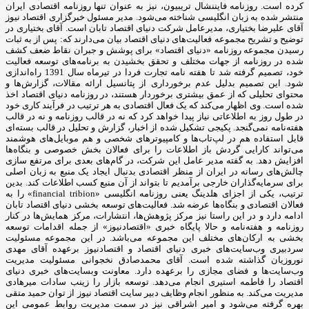
کرده است. روزنامه فایننشال تریبیون، نیز به عنوان تنها روزنامه اقتصادی ایران
منتشر شده به زبان انگلیسی شناخته می‌شود. مدیر مسئول خبرگزاری اقتصاد نیوز
آقای علیرضا بختیاری، مدیرعامل شرکت دنیای اقتصاد تابان است. آقای بختیاری در
توضیح و تشریح مجموعه فعالیت‌های دنیای اقتصاد بیان می‌دارند که: پس از به ثبات
رسیدن مجموعه روزنامه «دنیای اقتصاد» برای پوشش و جبران نقاط ضعف کشف
شده در روزنامه از جهات مختلف و تحقق بخشیدن به برنامه‌های توسعه فعالیت
خود، تصمیم گرفته شد تا هفته نامه تجارت فردا در تیرماه سال 1391 راه‌اندازی
شود. این تصمیم بدلیل عدم برخورداری از پتانسیل ارائه مقالات، گزارش‌ها و
محتوای تحلیلی که از عمق بیشتری برخوردار هستند، در روزنامه دنیای اقتصاد اخذ
شده است. وی اظهار می‌کند که یک فعال اقتصادی به هر ترتیب در فرآیند کاری خود
در طول روز به اطلاعاتی نیاز پیدا خواهد کرد که نه در قالب روزنامه و نه در قالب
هفته‌نامه نمی‌گنجد. پکیجی تشکیل شده از اخبار، گزارش و تحلیل در قالب بسته‌ای
قابل استفاده هم در لپ‌تاب‌ها و کامپیوترهای شخصی و هم موبایل‌های هوشمند
می‌تواند کارایی گردش باز اطلاعات را برای فعالان بخش خصوصی و بنگاه‌ها
افزایش دهد. به گفته مدیر عامل این شرکت، در گام‌های بعدی برای مرتفع سازی
چالش‌های رسانه در ایران از منظر اقتصادی بدنبال ایجاد یک منبع به زبان اصلی
برای سرمایه‌گذاران خارجی برآمدیم تا بتواند از آن منبع کسب اطلاعات کند. بدین
ترتیب، یکی از اجزای هلدینگ یعنی روزنامه انگلیسی «financial tribion» را به
فعالان اقتصادی و بنگاه‌ها عرضه شد. فعالیت‌های توسعه بخشی دنیای اقتصاد تابان
ادامه دارد و در این راستا نیز مرکز پژوهش‌ها، انتشارات، مرکز همایش‌ها در کنار
روزنامه و هفته‌نامه و حالا پایگاه خبری «اقتصادنیوز» از جمله اقدامات توسعه
بخشی به ارکان‌های مختلف این مجموعه می‌باشد. در این مجموعه مسئولیت
سردبیری وب‌سایت‌های خبری دنیای اقتصاد و اقتصادنیوز برعهده آقای مهدی
نوروزیان گذاشته شده است. آقای محمدصادق نخجوانی مسئولیت مدیریت
وب‌سایت‌ها و فضای مجازی را برعهده دارد. معاونت وبسایت‌های خبری دنیای
اقتصاد را فاطمه استیری انجام می‌دهد. توسعه بازار را زینب سادات میرهادی
مدیریت می‌کند. به منظور انجام وظایف دبیر سایت اقتصاد نیوز از توان حمید متقی
بهره گرفته می‌شود و امیر اشراقی نیز در سمت مدیریت روابط عمومی این