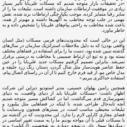
«در تحقیقات بازار متوجه شدیم که مسکات علی‌بابا تأثیر بسیار
زیادی در موفقیت ارتباطات سازمان داشته است. تبلیغات ما را از
سایر رقبا متمایز کرده، موجب یکپارچگی ارتباطات برند شده، نقش
مهمی در جلب توجه مخاطب به آگهی‌ها داشته و مهم‌تر از همه،
باعث شده مخاطب به راحتی پیام‌های علی‌بابا را تشخیص داده و به
خاطر بیاورد.
این در حالی است که محدودیت‌های فرمی مسکات (مثل انسان
واقعی بودن) که به دلیل ملاحظات استراتژیک سازمان در سال‌های
گذشته تببین شده بود، دست ما را برای استفاده در فضاهای مختلف
بسته بود و به تبع آن ارتباط صمیمی با مخاطب به درستی برقرار
نمی‌شد. بنابراین تصمیم گرفتیم مسکات جدید علی‌بابا را در عین
حفظ عناصر هویت‌ساز مثل شال گردن، دستار، رنگ زرد جلیقه و
مدل خاص مو، از قید فرم خارج کنیم تا از آن در راستای اتصال پیام،
استفاده حداکثری ببریم.»
همچنین رامین پهلوان حسینی، مدیر استودیو دیزاین این شرکت
اظهار داشت: «مسکات علی‌بابا باید از دنیای واقعیت، به دنیای
تصویرسازی قدم می‌گذاشت. اما در کشاکش مسیر متوجه شدیم
آنچه تابه‌حال طراحی شده، با اینکه در فضاهایی مثل بیلبورد و
تبلیغات محیطی مناسب است، در بسترهای همچون وب‌سایت یا
فضای مجازی کارایی لازم را ندارد. این محدودیت که در گذشته نیز
با مسکات قبلی با آن مواجه بودیم ما را به سمت تغییر اساسی در
رویکردها سوق داد. درنتیجه دوباره به شخصیت (آرکتایپ) برند