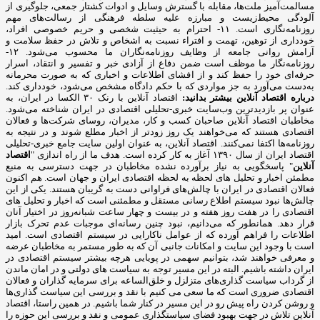
مسالمت‌آمیز ملت‌ها، مقابله با گسترش وسایل و ادوات کشتار جمعی، جلوگیری از
آلودگی محیط‌زیست و مبارزه علیه سلطه فرهنگی از رسالت‌های مهم
روزنامه‌نگاری است. ۱۱- احترام به حیثیت شخصی و حریم خصوصی افراد،
خودداری از توهین، تهمت و افتراء نسبت به اشخاص و تلاش در حفظ سلامت و
آرامش روانی جامعه از وظایف روزنامه‌نگاران ما محسوب می‌شود. ۱۲-
روزنامه‌نگار ما موظف است ضمن دفاع از آزادی خبر و تفسیر و انتقاد، اسرار
حرفه‌ای خود را حفظ کند و از افشای اطلاعات و اخباری که به صورت محرمانه
به‌دست می‌آورد به جز مواردی که با حکم دادگاه مشخص می‌شود، خودداری کند.
درباره اقتصاد آنلاین بیشتر بدانید:
اقتصاد آنلاین با رنک ۳۰ الکسا در ایران، به
عنوان پر بازدیدترین وب‌سایت خبری-تحلیلی اقتصادی در ایران شناخته می‌شود.
مخاطبان اقتصاد آنلاین صاحبان کسب و کار، مدیران، روسای شرکت‌ها و فعالان
اقتصادی هستند که می‌خواهند یک روز زودتر از اخبار مطلع شوند و در نتیجه به
روزنامه‌ها اکتفا نمی‌کنند. اقتصاد آنلاین، به عنوان اولین سایت جامع خبری-تحلیلی
اقتصاد ایران از سال ۱۳۹۰ آغاز به کار کرده است. هدف ما از راه اندازی "
اقتصاد
آنلاین
" پاسخگویی به نیاز برآورده نشده مخاطبان در جهت دسترسی به منبع
مطمئن اخبار و تحلیل های لحظه به لحظه اقتصادی ایران و جهان است. هم اکنون
فعالان اقتصادی در ایران با چالش‌های فراوانی دست به گریبان هستند. یکی از این
چالش‌ها نبود سیستم اطلاع رسانی مستقل و مطمئنی است که اخبار و تحلیل های
اقتصادی را در هفت روز هفته و در بیست و چهار ساعت شبانه‌روز در اختیار آنان
قرار دهد. همانطور که می‌دانیم، نبود چنین رسانه‌ای موجبات عدم تحرک بازار
اطلاعات را فراهم آورده که از عوامل ناکارایی در سیستم اقتصادی است. امید
است با وجود این سایت و امکانات جانبی آن که به طور مستمر به مخاطبان عرضه
و معرفی خواهند شد، بتوانیم سهمی در پویایی هرچه بیشتر سیستم اقتصادی در
ایران داشته باشیم. البته در این مسیر توجه به سیاست های دولتی و در امان ماندن
از گرداب سیاست گذاری‌های متزلزل و خلق‌الساعه برای سرمایه گذاران و فعالان
اقتصادی ضروری است که ما سعی می کنیم با نقد و بررسی این سیاست گذاری‌ها
و روشن کردن راه پیش رو در این مسیر در کنار شما باشیم. در همین راستا، اقتصاد
آنلاین تلاش در جهت بهبود فضای سیاستگذاری عمومی و نقد و بررسی این حوزه را