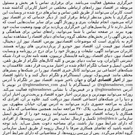
خبرگزاری مشغول فعالیت می‌باشد. برای برقراری تماس با هر بخش و مسئول
مربوطه در اقتصاد نیوز راه‌های ارتباطی مختلفی در اختیار کاربران گذاشته شده
است. کاربران می‌توانند از طریق تلفن تماس و نمابرهای درج شده در وبسایت این
خبرگزاری با بخش مدنظر ارتباط برقرار کنند. از دیگر خدماتی که در اقتصاد نیوز
ارائه می‌شود، انجام تبلیغات بنری و رپورتاژ آگهی برای سایر سایت‌هایی است که
تمایل دارند تا از پتانسیل‌های این خبرگزاری پربازدید برای بهبود وضعیت سایت خود
بهره ببرند. در صفحه تماس با شما می‌توانید، راه‌های تماس برای هماهنگی و
پذیرش آگهی را در بخش‌های مختلف گروه رسانه‌ای دنیای اقتصاد را مشاهده نمایید.
لازم به یادآوری است که موضوعات اقتصادنیوز بورس، اقتصاد نیوز ارز دیجیتال،
اقتصاد نیوز قیمت ارز، اقتصاد نیوز خودرو از پربازدیدترین های روزانه هستند.
کاربران می‌توانند آگهی، تبلیغات و رپورتاژ خود را برای درج در روزنامه و وبسایت
اقتصاد نیوز، دنیای اقتصاد، روزنامه فایننشال تریبیون، هفته نامه تجارت فردا، شبکه
اینترنتی اکوایران، وب سایت دنیای بورس و کلیه کانال‌های تلگرام از طریق تلفن،
فکس، ایمیل و حساب تلگرام اعلام شده در اختیار مدیریت قرار دهند. علاقمندان به
شبکه‎‌های اجتماعی نیز می‌توانند کانال خبری اقتصاد نیوز را در شبکه‌ها و بسترهای
مختلف مانند: فیس‌بوک، توییتر، اینستاگرام و تلگرام دنبال کنند و با دانلود اقتصاد
نیوز از
اخبار اقتصادی ایران
و جهان باخبر شوند. اقتصاد نیوز در تلگرام با آدرس
eghtesadnews_com@ در اینستاگرام با آیدی eghtesadnews_com@ در توییتر با
آدرس eghtesadnews@ و در فیس‌بوک با نشانی eghtesadnews فعالیت می‌کند.
روزانه می‌توانید مهم‌ترین و بروزترین اخبار حوزه اقتصاد و پربحث‌ترین اخبار ایران
و دنیا را در شبکه‌های اجتماعی اقتصاد نیوز دریافت کنید. علاوه بر آن، افرادی که
تمایل به مراجعه حضوری دارند می‌توانند به آدرس تهران، خیابان مطهری، بین
میرزای شیرازی و سنایی، پلاک ۳۷۰ مراجعه نمایند. همچنین متقاضیانی که مایل به
همکاری با رسانه‌ اقتصاد نیوز می‌باشند می‌توانند رزومه خود را از طریق ایمیل
سازمانی jobs@den.ir تکمیل و ارسال نمایند. پس از بررسی رزومه‌ها، از افرادی
که دارای شرایط مورد نیاز باشند، برای مصاحبه دعوت بعمل می‌آید. باید توجه
داشته باشید که تقاضای همکاری صرفا با ارسال رزومه از طریق ایمیل سازمانی
گروه انجام می‌گردد. پس از بررسی رزومه‌ها، از متقاضیانی که دارای شرایط احراز