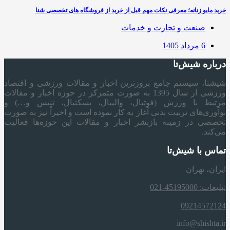
خرید مایو زنانه؛ معرفی نکات مهم قبل از خرید از فروشگاه های تخصصی شنا
صنعت و تجارت و خدمات
6 مرداد 1405
درباره شیش‌تا
شیشتا، سیستم جامع بروزترین اخبار و مقالات ورزشی و اقتصاد
ورزشی از سال 1395 به صورت متمرکز در حوزه اخبار و مقالات
مرتبط با ورزش (فوتبال، والیبال، بسکتبال، تنیس و…) و
نوآوری‌های تربیت بدنی آغاز به کار نموده است و اخیراً نیز به صورت
تخصصی در زمینه بازنشر اخبار و مقالات این حوزه‌ها فعالیت
می‌کند.
تماس با شیش‌تا
ایران، تهران
تبلیغات: 45195000-021
09214572124
info@shishta.ir