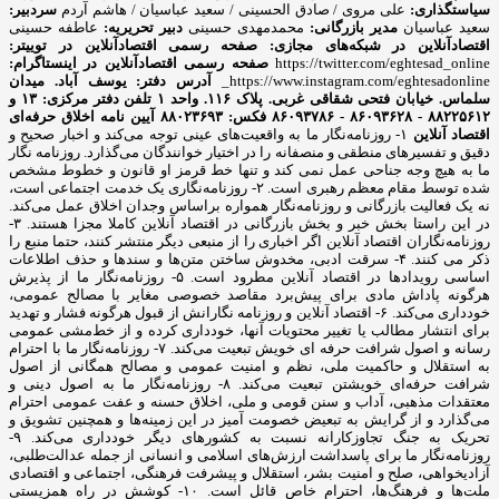
سیاستگذاری:
علی مروی / صادق الحسینی / سعید عباسیان / هاشم آردم
سردبیر:
سعید عباسیان
مدیر بازرگانی:
محمدمهدی حسینی
دبیر تحریریه:
عاطفه حسینی
اقتصادآنلاین در شبکه‌های مجازی:
صفحه رسمی اقتصادآنلاین در توییتر:
https://twitter.com/eghtesad_online
صفحه رسمی اقتصادآنلاین در اینستاگرام:
https://www.instagram.com/eghtesadonline_
آدرس دفتر: یوسف آباد. میدان
سلماس. خیابان فتحی شقاقی غربی. پلاک ۱۱۶. واحد ۱
تلفن دفتر مرکزی: ۱۳ و
۸۸۲۲۵۶۱۲ - ۸۶۰۹۳۶۲۸ - ۸۶۰۹۳۷۸۶ فکس: ۸۸۰۲۳۶۹۳
آیین نامه اخلاق حرفه‌ای
اقتصاد آنلاین
۱- روزنامه‌نگار ما به واقعیت‌های عینی توجه می‌کند و اخبار صحیح و
دقیق و تفسیرهای منطقی و منصفانه را در اختیار خوانندگان می‌گذارد. روزنامه نگار
ما به هیچ وجه جناحی عمل نمی کند و تنها خط قرمز او قانون و خطوط مشخص
شده توسط مقام معظم رهبری است. ۲- روزنامه‌نگاری یک خدمت اجتماعی است،
نه یک فعالیت بازرگانی و روزنامه‌نگار همواره براساس وجدان اخلاق عمل می‌کند.
در این راستا بخش خبر و بخش بازرگانی در اقتصاد آنلاین کاملا مجزا هستند. ۳-
روزنامه‌نگاران اقتصاد آنلاین اگر اخباری را از منبعی دیگر منتشر کنند، حتما منبع را
ذکر می کنند. ۴- سرقت ادبی، مخدوش ساختن متن‌ها و سندها و حذف اطلاعات
اساسی رویدادها در اقتصاد آنلاین مطرود است. ۵- روزنامه‌نگار ما از پذیرش
هرگونه پاداش مادی برای پیش‌برد مقاصد خصوصی مغایر با مصالح عمومی،
خودداری می‌کند. ۶- اقتصاد آنلاین و روزنامه نگارانش از قبول هرگونه فشار و تهدید
برای انتشار مطالب یا تغییر محتویات آنها، خودداری کرده و از خط‌مشی عمومی
رسانه و اصول شرافت حرفه ای خویش تبعیت می‌کند. ۷- روزنامه‌نگار ما با احترام
به استقلال و حاکمیت ملی، نظم و امنیت عمومی و مصالح همگانی از اصول
شرافت حرفه‌ای خویشتن تبعیت می‌کند. ۸- روزنامه‌نگار ما به اصول دینی و
معتقدات مذهبی، آداب و سنن قومی و ملی، اخلاق حسنه و عفت عمومی احترام
می‌گذارد و از گرایش به تبعیض خصومت آمیز در این زمینه‌ها و همچنین تشویق و
تحریک به جنگ تجاوزکارانه نسبت به کشورهای دیگر خودداری می‌کند. ۹-
روزنامه‌نگار ما برای پاسداشت ارزش‌های اسلامی و انسانی از جمله عدالت‌طلبی،
آزادیخواهی، صلح و امنیت بشر، استقلال و پیشرفت فرهنگی، اجتماعی و اقتصادی
ملت‌ها و فرهنگ‌ها، احترام خاص قائل است. ۱۰- کوشش در راه همزیستی