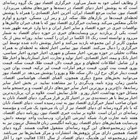
از وظایف اصلی خود به شمار می‌آورد. خبرگزاری اقتصاد نیوز یک گروه رسانه‌ای
است که به پوشش اخبار دنیای اقتصاد در دسته‌ها و حوزه‌های مختلف می‌پردازد.
اقتصاد نیوز، سایت مرجع اقتصاد ایران، آخرین اخبار اقتصادی را همراه با پوشش
لحظه‌ای قیمت‌ها در بازارهای طلا، سکه، ارز و رمز ارز، مسکن، خودرو و لوازم
خانگی منعکس می‌کند. وبسایت خبرگزاری اقتصاد نیوز که با هدف جبران چالش‌ها و
نواقصات خبری در حوزه اقتصاد و سایر اخبار ایران و دنیا وارد عرضه ظهور شده
است، یکی از پربازدید ترین وبسایت‌های خبری در حوزه دنیای اقتصاد به شمار
می‌رود و توانسته است رنک 18 الکسا در ایران را کسب نماید. روزانه بیش از یک
میلیون کاربر از این مجموعه بازدید می‌کنند و اخبار پوشش داده شده توسط این
خبرگزاری را دنبال می‌کنند. اقتصاد نیوز تمامی اخبار لحظه به لحظه‌ای به همراه
مقالات تحلیلی در حوزه بورس، اخبار مسکن و شهری، اخبار خودرو، اخبار سیاسی،
اخبار بانک و بیمه، اخبار اقتصادی، اخبار تولید و تجارت، اخبار استارتاپ‌ها و اخبار طلا
و ارز شامل: اطلاعات لحظهای و بروز قیمت دلار، قیمت طلا، قیمت سکه، قیمت
یورو، قیمت بیت کوین، قیمت درهم امارات، قیمت لیر ترکیه، قیمت یوان چین،
قیمت دینار عراق، نرخ ارز، دلار، سکه، طلا و یورو را پوشش می‌دهد. در اقتصاد نیوز
می‌توانید بخش‌های متنوع دیگری همچون، الفبای اقتصاد، هواشناسی اقتصاد،
ماشین زمان، ویژه نامه، وب‌گردی را نیز مشاهده نمایید. در بخش اخبار سایر
رسانه‌ها، داغ‌ترین و بروزترین اخبار سایر حوزه‌های دارای اهمیت و پرجستجو مانند
مسائل حوزه بهداشت، اخبار روز و... قابل نمایش است. علاوه بر آن، پربازدیدترین
اخبار مرتبط با هر دسته‌بندی نیز در اختیار کاربر قرار می‌گیرد. دنیای اقتصاد تابان به
عنوان صاحب امتیاز خبرگزاری اقتصاد نیوز به ثبت رسیده است. دنیای اقتصاد تابان
که با نام گروه رسانه ای دنیای اقتصاد نیز از آن یاد می‌شود یک شرکت و مؤسسه
رسانه‌ای در ایران است. علاوه بر سایت خبری اقتصاد نیوز، روزنامه دنیای اقتصاد،
هفته ‌نامه تجارت فردا، شبکه اینترنتی اکوایران، وب‌سایت واحد توسعه دانش،
وب‌سایت همایش‌های دنیای اقتصاد، روزنامه انگلیسی ‌زبان فایننشال تریبون نیز به
عنوان زیرمجموعه‌های این گروه رسانه‌ای مشغول فعالیت هستند. گروه دنیای
اقتصاد همچنین دارای مرکز پژوهش‌ها، انتشارات و مرکز همایش‌ها نیز می‌باشد.
اولین زیرمجموعه این هلدینگ، دنیای اقتصاد، از سال 1381 فعالیت خود را آغاز