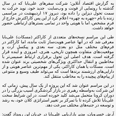
به گزارش اقتصاد آنلاین؛ شرکت سفرهای علی‌بابا که در سال
گذشته با رونمایی از فونت و وب‌سایت جدید خود، نوید حرکت به
سمت تحول دیزاین را داده بود، دیروز ۱۷ اردیبهشت در مراسمی
زنده با نام «چهره به چهره» اعلام کرد از این ‌پس کاراکترش خارج از
فرم مشخص، اما با هویتی واحد در تمامی بسترهای ارتباطی حضور
خواهد داشت.
طی این مراسم نسخه‌های متعددی از کاراکتر (مسکات) علی‌بابا
معرفی شد که در آنها عناصر هویت‌ساز ثابت مانده، اما کاراکتر در
فرم‌های مختلف مثل دو بعدی، سه بعدی و پیکسل آرت و
موقعیت‌های متفاوت همچون تاریخی، هنری، امروزی و آینده قرار
گرفته است. هدف اصلی این تحول برقراری ارتباط صمیمی‌تر با
مخاطبین و انتقال حداکثری ویژگی‌های شخصیتی برند عنوان شده
است. مسکات یا همان کاراکتر، یکی از مهم‌ترین عناصر هویتی و از
دارایی‌های ارزشمند برندها است که می‌تواند طیف وسیع و متنوعی
از پیام‌های پیچیده را به مخاطب منتقل کند.
در این مراسم عنوان شد که این پروژه از یک سال پیش، زمانی که
این شرکت به‌واسطه رهبری در بازار گردشگری آسیب بزرگی را در
دوران کرونا متحمل می‌شد کلید خورده است. در این شرایط سخت
علی‌بابا تلاش کرده تا با تمرکز بر تغییر استراتژی کلان خود، به رشد
و توسعه‌ در جنبه‌های مختلف سرعت دهد.
آرش خسرویان، مدیر بازاریابی علی‌بابا در جریان این رویداد گفت: