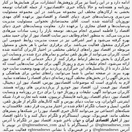
ادامه دارد و در این راستا نیز مرکز پژوهش‌ها، انتشارات، مرکز همایش‌ها در کنار
روزنامه و هفته‌نامه و حالا پایگاه خبری «اقتصادنیوز» از جمله اقدامات توسعه
بخشی به ارکان‌های مختلف این مجموعه می‌باشد. در این مجموعه مسئولیت
سردبیری وب‌سایت‌های خبری دنیای اقتصاد و اقتصادنیوز برعهده آقای مهدی
نوروزیان گذاشته شده است. آقای محمدصادق نخجوانی مسئولیت مدیریت
وب‌سایت‌ها و فضای مجازی را برعهده دارد. معاونت وبسایت‌های خبری دنیای
اقتصاد را فاطمه استیری انجام می‌دهد. توسعه بازار را زینب سادات میرهادی
مدیریت می‌کند. به منظور انجام وظایف دبیر سایت اقتصاد نیوز از توان حمید متقی
بهره گرفته می‌شود و امیر اشراقی نیز در سمت مدیریت روابط عمومی این
خبرگزاری مشغول فعالیت می‌باشد. برای برقراری تماس با هر بخش و مسئول
مربوطه در اقتصاد نیوز راه‌های ارتباطی مختلفی در اختیار کاربران گذاشته شده
است. کاربران می‌توانند از طریق تلفن تماس و نمابرهای درج شده در وبسایت این
خبرگزاری با بخش مدنظر ارتباط برقرار کنند. از دیگر خدماتی که در اقتصاد نیوز
ارائه می‌شود، انجام تبلیغات بنری و رپورتاژ آگهی برای سایر سایت‌هایی است که
تمایل دارند تا از پتانسیل‌های این خبرگزاری پربازدید برای بهبود وضعیت سایت خود
بهره ببرند. در صفحه تماس با شما می‌توانید، راه‌های تماس برای هماهنگی و
پذیرش آگهی را در بخش‌های مختلف گروه رسانه‌ای دنیای اقتصاد را مشاهده نمایید.
لازم به یادآوری است که موضوعات اقتصادنیوز بورس، اقتصاد نیوز ارز دیجیتال،
اقتصاد نیوز قیمت ارز، اقتصاد نیوز خودرو از پربازدیدترین های روزانه هستند.
کاربران می‌توانند آگهی، تبلیغات و رپورتاژ خود را برای درج در روزنامه و وبسایت
اقتصاد نیوز، دنیای اقتصاد، روزنامه فایننشال تریبیون، هفته نامه تجارت فردا، شبکه
اینترنتی اکوایران، وب سایت دنیای بورس و کلیه کانال‌های تلگرام از طریق تلفن،
فکس، ایمیل و حساب تلگرام اعلام شده در اختیار مدیریت قرار دهند. علاقمندان به
شبکه‎‌های اجتماعی نیز می‌توانند کانال خبری اقتصاد نیوز را در شبکه‌ها و بسترهای
مختلف مانند: فیس‌بوک، توییتر، اینستاگرام و تلگرام دنبال کنند و با دانلود اقتصاد
نیوز از
اخبار اقتصادی ایران
و جهان باخبر شوند. اقتصاد نیوز در تلگرام با آدرس
eghtesadnews_com@ در اینستاگرام با آیدی eghtesadnews_com@ در توییتر با
آدرس eghtesadnews@ و در فیس‌بوک با نشانی eghtesadnews فعالیت می‌کند.