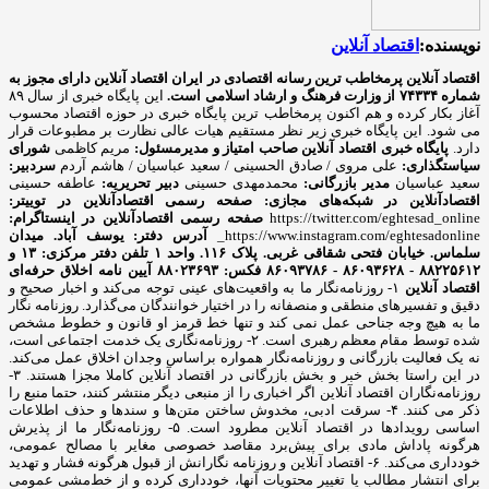
نویسنده:
اقتصاد آنلاین
اقتصاد آنلاین پرمخاطب ترین رسانه اقتصادی در ایران
اقتصاد آنلاین دارای مجوز به
شماره ۷۴۳۳۴ از وزارت فرهنگ و ارشاد اسلامی است.
این پایگاه خبری از سال ۸۹
آغاز بکار کرده و هم اکنون پرمخاطب ترین پایگاه خبری در حوزه اقتصاد محسوب
می شود. این پایگاه خبری زیر نظر مستقیم هیات عالی نظارت بر مطبوعات قرار
دارد.
پایگاه خبری اقتصاد آنلاین
صاحب امتیاز و مدیرمسئول:
مریم کاظمی
شورای
سیاستگذاری:
علی مروی / صادق الحسینی / سعید عباسیان / هاشم آردم
سردبیر:
سعید عباسیان
مدیر بازرگانی:
محمدمهدی حسینی
دبیر تحریریه:
عاطفه حسینی
اقتصادآنلاین در شبکه‌های مجازی:
صفحه رسمی اقتصادآنلاین در توییتر:
https://twitter.com/eghtesad_online
صفحه رسمی اقتصادآنلاین در اینستاگرام:
https://www.instagram.com/eghtesadonline_
آدرس دفتر: یوسف آباد. میدان
سلماس. خیابان فتحی شقاقی غربی. پلاک ۱۱۶. واحد ۱
تلفن دفتر مرکزی: ۱۳ و
۸۸۲۲۵۶۱۲ - ۸۶۰۹۳۶۲۸ - ۸۶۰۹۳۷۸۶ فکس: ۸۸۰۲۳۶۹۳
آیین نامه اخلاق حرفه‌ای
اقتصاد آنلاین
۱- روزنامه‌نگار ما به واقعیت‌های عینی توجه می‌کند و اخبار صحیح و
دقیق و تفسیرهای منطقی و منصفانه را در اختیار خوانندگان می‌گذارد. روزنامه نگار
ما به هیچ وجه جناحی عمل نمی کند و تنها خط قرمز او قانون و خطوط مشخص
شده توسط مقام معظم رهبری است. ۲- روزنامه‌نگاری یک خدمت اجتماعی است،
نه یک فعالیت بازرگانی و روزنامه‌نگار همواره براساس وجدان اخلاق عمل می‌کند.
در این راستا بخش خبر و بخش بازرگانی در اقتصاد آنلاین کاملا مجزا هستند. ۳-
روزنامه‌نگاران اقتصاد آنلاین اگر اخباری را از منبعی دیگر منتشر کنند، حتما منبع را
ذکر می کنند. ۴- سرقت ادبی، مخدوش ساختن متن‌ها و سندها و حذف اطلاعات
اساسی رویدادها در اقتصاد آنلاین مطرود است. ۵- روزنامه‌نگار ما از پذیرش
هرگونه پاداش مادی برای پیش‌برد مقاصد خصوصی مغایر با مصالح عمومی،
خودداری می‌کند. ۶- اقتصاد آنلاین و روزنامه نگارانش از قبول هرگونه فشار و تهدید
برای انتشار مطالب یا تغییر محتویات آنها، خودداری کرده و از خط‌مشی عمومی