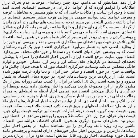
قرار دهد. همانطور که می‌دانیم، نبود چنین رسانه‌ای موجبات عدم تحرک بازار
اطلاعات را فراهم آورده که از عوامل ناکارایی در سیستم اقتصادی است. امید
است با وجود این سایت و امکانات جانبی آن که به طور مستمر به مخاطبان عرضه
و معرفی خواهند شد، بتوانیم سهمی در پویایی هرچه بیشتر سیستم اقتصادی در
ایران داشته باشیم. البته در این مسیر توجه به سیاست های دولتی و در امان ماندن
از گرداب سیاست گذاری‌های متزلزل و خلق‌الساعه برای سرمایه گذاران و فعالان
اقتصادی ضروری است که ما سعی می کنیم با نقد و بررسی این سیاست گذاری‌ها
و روشن کردن راه پیش رو در این مسیر در کنار شما باشیم. در همین راستا، اقتصاد
آنلاین تلاش در جهت بهبود فضای سیاستگذاری عمومی و نقد و بررسی این حوزه را
از وظایف اصلی خود به شمار می‌آورد. خبرگزاری اقتصاد نیوز یک گروه رسانه‌ای
است که به پوشش اخبار دنیای اقتصاد در دسته‌ها و حوزه‌های مختلف می‌پردازد.
اقتصاد نیوز، سایت مرجع اقتصاد ایران، آخرین اخبار اقتصادی را همراه با پوشش
لحظه‌ای قیمت‌ها در بازارهای طلا، سکه، ارز و رمز ارز، مسکن، خودرو و لوازم
خانگی منعکس می‌کند. وبسایت خبرگزاری اقتصاد نیوز که با هدف جبران چالش‌ها و
نواقصات خبری در حوزه اقتصاد و سایر اخبار ایران و دنیا وارد عرضه ظهور شده
است، یکی از پربازدید ترین وبسایت‌های خبری در حوزه دنیای اقتصاد به شمار
می‌رود و توانسته است رنک 18 الکسا در ایران را کسب نماید. روزانه بیش از یک
میلیون کاربر از این مجموعه بازدید می‌کنند و اخبار پوشش داده شده توسط این
خبرگزاری را دنبال می‌کنند. اقتصاد نیوز تمامی اخبار لحظه به لحظه‌ای به همراه
مقالات تحلیلی در حوزه بورس، اخبار مسکن و شهری، اخبار خودرو، اخبار سیاسی،
اخبار بانک و بیمه، اخبار اقتصادی، اخبار تولید و تجارت، اخبار استارتاپ‌ها و اخبار طلا
و ارز شامل: اطلاعات لحظهای و بروز قیمت دلار، قیمت طلا، قیمت سکه، قیمت
یورو، قیمت بیت کوین، قیمت درهم امارات، قیمت لیر ترکیه، قیمت یوان چین،
قیمت دینار عراق، نرخ ارز، دلار، سکه، طلا و یورو را پوشش می‌دهد. در اقتصاد نیوز
می‌توانید بخش‌های متنوع دیگری همچون، الفبای اقتصاد، هواشناسی اقتصاد،
ماشین زمان، ویژه نامه، وب‌گردی را نیز مشاهده نمایید. در بخش اخبار سایر
رسانه‌ها، داغ‌ترین و بروزترین اخبار سایر حوزه‌های دارای اهمیت و پرجستجو مانند
مسائل حوزه بهداشت، اخبار روز و... قابل نمایش است. علاوه بر آن، پربازدیدترین