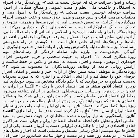
رسانه و اصول شرافت حرفه ای خویش تبعیت می‌کند. ۷- روزنامه‌نگار ما با احترام
به استقلال و حاکمیت ملی، نظم و امنیت عمومی و مصالح همگانی از اصول
شرافت حرفه‌ای خویشتن تبعیت می‌کند. ۸- روزنامه‌نگار ما به اصول دینی و
معتقدات مذهبی، آداب و سنن قومی و ملی، اخلاق حسنه و عفت عمومی احترام
می‌گذارد و از گرایش به تبعیض خصومت آمیز در این زمینه‌ها و همچنین تشویق و
تحریک به جنگ تجاوزکارانه نسبت به کشورهای دیگر خودداری می‌کند. ۹-
روزنامه‌نگار ما برای پاسداشت ارزش‌های اسلامی و انسانی از جمله عدالت‌طلبی،
آزادیخواهی، صلح و امنیت بشر، استقلال و پیشرفت فرهنگی، اجتماعی و اقتصادی
ملت‌ها و فرهنگ‌ها، احترام خاص قائل است. ۱۰- کوشش در راه همزیستی
مسالمت‌آمیز ملت‌ها، مقابله با گسترش وسایل و ادوات کشتار جمعی، جلوگیری از
آلودگی محیط‌زیست و مبارزه علیه سلطه فرهنگی از رسالت‌های مهم
روزنامه‌نگاری است. ۱۱- احترام به حیثیت شخصی و حریم خصوصی افراد،
خودداری از توهین، تهمت و افتراء نسبت به اشخاص و تلاش در حفظ سلامت و
آرامش روانی جامعه از وظایف روزنامه‌نگاران ما محسوب می‌شود. ۱۲-
روزنامه‌نگار ما موظف است ضمن دفاع از آزادی خبر و تفسیر و انتقاد، اسرار
حرفه‌ای خود را حفظ کند و از افشای اطلاعات و اخباری که به صورت محرمانه
به‌دست می‌آورد به جز مواردی که با حکم دادگاه مشخص می‌شود، خودداری کند.
درباره اقتصاد آنلاین بیشتر بدانید:
اقتصاد آنلاین با رنک ۳۰ الکسا در ایران، به
عنوان پر بازدیدترین وب‌سایت خبری-تحلیلی اقتصادی در ایران شناخته می‌شود.
مخاطبان اقتصاد آنلاین صاحبان کسب و کار، مدیران، روسای شرکت‌ها و فعالان
اقتصادی هستند که می‌خواهند یک روز زودتر از اخبار مطلع شوند و در نتیجه به
روزنامه‌ها اکتفا نمی‌کنند. اقتصاد آنلاین، به عنوان اولین سایت جامع خبری-تحلیلی
اقتصاد ایران از سال ۱۳۹۰ آغاز به کار کرده است. هدف ما از راه اندازی "
اقتصاد
آنلاین
" پاسخگویی به نیاز برآورده نشده مخاطبان در جهت دسترسی به منبع
مطمئن اخبار و تحلیل های لحظه به لحظه اقتصادی ایران و جهان است. هم اکنون
فعالان اقتصادی در ایران با چالش‌های فراوانی دست به گریبان هستند. یکی از این
چالش‌ها نبود سیستم اطلاع رسانی مستقل و مطمئنی است که اخبار و تحلیل های
اقتصادی را در هفت روز هفته و در بیست و چهار ساعت شبانه‌روز در اختیار آنان