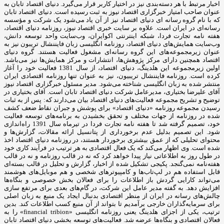
اخبار مرتبط با هر دسته‌بندی نیز در اختیار کاربر قرار می‌گیرد. دنیای اقتصاد تابان به
عنوان صاحب امتیاز خبرگزاری اقتصاد نیوز به ثبت رسیده است. دنیای اقتصاد تابان
که با نام گروه رسانه ای دنیای اقتصاد نیز از آن یاد می‌شود یک شرکت و مؤسسه
رسانه‌ای در ایران است. علاوه بر سایت خبری اقتصاد نیوز، روزنامه دنیای اقتصاد،
هفته ‌نامه تجارت فردا، شبکه اینترنتی اکوایران، وب‌سایت واحد توسعه دانش،
وب‌سایت همایش‌های دنیای اقتصاد، روزنامه انگلیسی ‌زبان فایننشال تریبون نیز به
عنوان زیرمجموعه‌های این گروه رسانه‌ای مشغول فعالیت هستند. گروه دنیای
اقتصاد همچنین دارای مرکز پژوهش‌ها، انتشارات و مرکز همایش‌ها نیز می‌باشد.
اولین زیرمجموعه این هلدینگ، دنیای اقتصاد، از سال 1381 فعالیت خود را آغاز
کرده است. روزنامه فایننشال تریبیون، نیز به عنوان تنها روزنامه اقتصادی ایران
منتشر شده به زبان انگلیسی شناخته می‌شود. مدیر مسئول خبرگزاری اقتصاد نیوز
آقای علیرضا بختیاری، مدیرعامل شرکت دنیای اقتصاد تابان است. آقای بختیاری در
توضیح و تشریح مجموعه فعالیت‌های دنیای اقتصاد بیان می‌دارند که: پس از به ثبات
رسیدن مجموعه روزنامه «دنیای اقتصاد» برای پوشش و جبران نقاط ضعف کشف
شده در روزنامه از جهات مختلف و تحقق بخشیدن به برنامه‌های توسعه فعالیت
خود، تصمیم گرفته شد تا هفته نامه تجارت فردا در تیرماه سال 1391 راه‌اندازی
شود. این تصمیم بدلیل عدم برخورداری از پتانسیل ارائه مقالات، گزارش‌ها و
محتوای تحلیلی که از عمق بیشتری برخوردار هستند، در روزنامه دنیای اقتصاد اخذ
شده است. وی اظهار می‌کند که یک فعال اقتصادی به هر ترتیب در فرآیند کاری خود
در طول روز به اطلاعاتی نیاز پیدا خواهد کرد که نه در قالب روزنامه و نه در قالب
هفته‌نامه نمی‌گنجد. پکیجی تشکیل شده از اخبار، گزارش و تحلیل در قالب بسته‌ای
قابل استفاده هم در لپ‌تاب‌ها و کامپیوترهای شخصی و هم موبایل‌های هوشمند
می‌تواند کارایی گردش باز اطلاعات را برای فعالان بخش خصوصی و بنگاه‌ها
افزایش دهد. به گفته مدیر عامل این شرکت، در گام‌های بعدی برای مرتفع سازی
چالش‌های رسانه در ایران از منظر اقتصادی بدنبال ایجاد یک منبع به زبان اصلی
برای سرمایه‌گذاران خارجی برآمدیم تا بتواند از آن منبع کسب اطلاعات کند. بدین
ترتیب، یکی از اجزای هلدینگ یعنی روزنامه انگلیسی «financial tribion» را به
فعالان اقتصادی و بنگاه‌ها عرضه شد. فعالیت‌های توسعه بخشی دنیای اقتصاد تابان