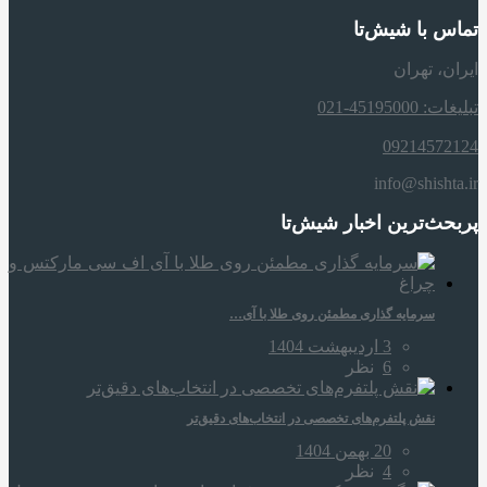
تماس با شیش‌تا
ایران، تهران
تبلیغات: 45195000-021
09214572124
info@shishta.ir
پربحث‌ترین اخبار شیش‌تا
سرمایه‌ گذاری مطمئن روی طلا با آی…
3 اردیبهشت 1404
6
نظر
نقش پلتفرم‌های تخصصی در انتخاب‌های دقیق‌تر
20 بهمن 1404
4
نظر