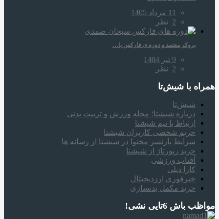
11 مرداد 1405
2
نظر
بروکر معتمد و دوره‌ ی فارکس با…
9 تیر 1404
2
نظر
همراه‌ با شیش‌تا
شیش‌تا
درباره شیشتا؛ مجله ورزش و تربیت بدنی
ارتباط با تیم شیشتا
حریم شخصی کاربران شیشتا
شرایط بازنشر محتوا در شیشتا از رسانه ها
خرید رپورتاژ از شیشتا
آفتاب ورزشی
کارا دیلی
خبرفوری ارزدیجیتال
خرید مکمل بدنسازی
مواظب باش 6تایی نشی!