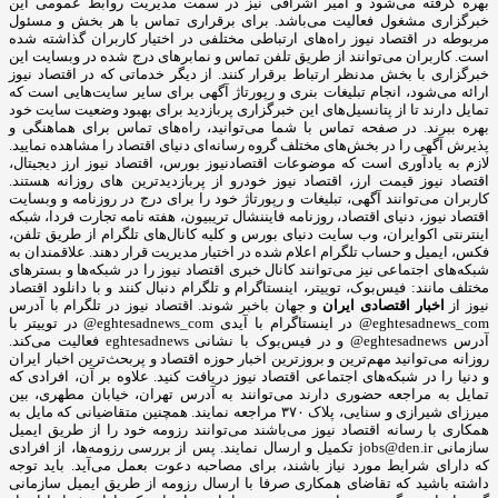
بهره گرفته می‌شود و امیر اشراقی نیز در سمت مدیریت روابط عمومی این
خبرگزاری مشغول فعالیت می‌باشد. برای برقراری تماس با هر بخش و مسئول
مربوطه در اقتصاد نیوز راه‌های ارتباطی مختلفی در اختیار کاربران گذاشته شده
است. کاربران می‌توانند از طریق تلفن تماس و نمابرهای درج شده در وبسایت این
خبرگزاری با بخش مدنظر ارتباط برقرار کنند. از دیگر خدماتی که در اقتصاد نیوز
ارائه می‌شود، انجام تبلیغات بنری و رپورتاژ آگهی برای سایر سایت‌هایی است که
تمایل دارند تا از پتانسیل‌های این خبرگزاری پربازدید برای بهبود وضعیت سایت خود
بهره ببرند. در صفحه تماس با شما می‌توانید، راه‌های تماس برای هماهنگی و
پذیرش آگهی را در بخش‌های مختلف گروه رسانه‌ای دنیای اقتصاد را مشاهده نمایید.
لازم به یادآوری است که موضوعات اقتصادنیوز بورس، اقتصاد نیوز ارز دیجیتال،
اقتصاد نیوز قیمت ارز، اقتصاد نیوز خودرو از پربازدیدترین های روزانه هستند.
کاربران می‌توانند آگهی، تبلیغات و رپورتاژ خود را برای درج در روزنامه و وبسایت
اقتصاد نیوز، دنیای اقتصاد، روزنامه فایننشال تریبیون، هفته نامه تجارت فردا، شبکه
اینترنتی اکوایران، وب سایت دنیای بورس و کلیه کانال‌های تلگرام از طریق تلفن،
فکس، ایمیل و حساب تلگرام اعلام شده در اختیار مدیریت قرار دهند. علاقمندان به
شبکه‎‌های اجتماعی نیز می‌توانند کانال خبری اقتصاد نیوز را در شبکه‌ها و بسترهای
مختلف مانند: فیس‌بوک، توییتر، اینستاگرام و تلگرام دنبال کنند و با دانلود اقتصاد
نیوز از
اخبار اقتصادی ایران
و جهان باخبر شوند. اقتصاد نیوز در تلگرام با آدرس
eghtesadnews_com@ در اینستاگرام با آیدی eghtesadnews_com@ در توییتر با
آدرس eghtesadnews@ و در فیس‌بوک با نشانی eghtesadnews فعالیت می‌کند.
روزانه می‌توانید مهم‌ترین و بروزترین اخبار حوزه اقتصاد و پربحث‌ترین اخبار ایران
و دنیا را در شبکه‌های اجتماعی اقتصاد نیوز دریافت کنید. علاوه بر آن، افرادی که
تمایل به مراجعه حضوری دارند می‌توانند به آدرس تهران، خیابان مطهری، بین
میرزای شیرازی و سنایی، پلاک ۳۷۰ مراجعه نمایند. همچنین متقاضیانی که مایل به
همکاری با رسانه‌ اقتصاد نیوز می‌باشند می‌توانند رزومه خود را از طریق ایمیل
سازمانی jobs@den.ir تکمیل و ارسال نمایند. پس از بررسی رزومه‌ها، از افرادی
که دارای شرایط مورد نیاز باشند، برای مصاحبه دعوت بعمل می‌آید. باید توجه
داشته باشید که تقاضای همکاری صرفا با ارسال رزومه از طریق ایمیل سازمانی