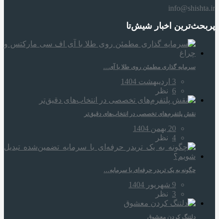
info@shishta.ir
پربحث‌ترین اخبار شیش‌تا
سرمایه‌ گذاری مطمئن روی طلا با آی…
3 اردیبهشت 1404
6
نظر
نقش پلتفرم‌های تخصصی در انتخاب‌های دقیق‌تر
20 بهمن 1404
4
نظر
چگونه به یک تریدر حرفه‌ای با سرمایه…
9 شهریور 1404
3
نظر
دلتنگ کردن معشوق