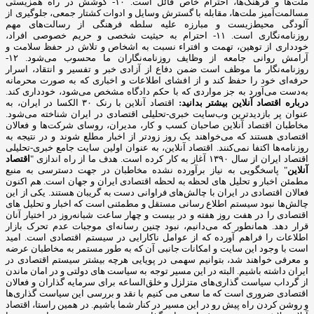
ملت‌ها و فرهنگ‌ها، احترام خاص قائل است. ۱۰- کوشش در راه همزیستی
مسالمت‌آمیز ملت‌ها، مقابله با گسترش وسایل و ادوات کشتار جمعی، جلوگیری از
آلودگی محیط‌زیست و مبارزه علیه سلطه فرهنگی از رسالت‌های مهم
روزنامه‌نگاری است. ۱۱- احترام به حیثیت شخصی و حریم خصوصی افراد،
خودداری از توهین، تهمت و افتراء نسبت به اشخاص و تلاش در حفظ سلامت و
آرامش روانی جامعه از وظایف روزنامه‌نگاران ما محسوب می‌شود. ۱۲-
روزنامه‌نگار ما موظف است ضمن دفاع از آزادی خبر و تفسیر و انتقاد، اسرار
حرفه‌ای خود را حفظ کند و از افشای اطلاعات و اخباری که به صورت محرمانه
به‌دست می‌آورد به جز مواردی که با حکم دادگاه مشخص می‌شود، خودداری کند.
درباره اقتصاد آنلاین بیشتر بدانید:
اقتصاد آنلاین با رنک ۳۰ الکسا در ایران، به
عنوان پر بازدیدترین وب‌سایت خبری-تحلیلی اقتصادی در ایران شناخته می‌شود.
مخاطبان اقتصاد آنلاین صاحبان کسب و کار، مدیران، روسای شرکت‌ها و فعالان
اقتصادی هستند که می‌خواهند یک روز زودتر از اخبار مطلع شوند و در نتیجه به
روزنامه‌ها اکتفا نمی‌کنند. اقتصاد آنلاین، به عنوان اولین سایت جامع خبری-تحلیلی
اقتصاد ایران از سال ۱۳۹۰ آغاز به کار کرده است. هدف ما از راه اندازی "
اقتصاد
آنلاین
" پاسخگویی به نیاز برآورده نشده مخاطبان در جهت دسترسی به منبع
مطمئن اخبار و تحلیل های لحظه به لحظه اقتصادی ایران و جهان است. هم اکنون
فعالان اقتصادی در ایران با چالش‌های فراوانی دست به گریبان هستند. یکی از این
چالش‌ها نبود سیستم اطلاع رسانی مستقل و مطمئنی است که اخبار و تحلیل های
اقتصادی را در هفت روز هفته و در بیست و چهار ساعت شبانه‌روز در اختیار آنان
قرار دهد. همانطور که می‌دانیم، نبود چنین رسانه‌ای موجبات عدم تحرک بازار
اطلاعات را فراهم آورده که از عوامل ناکارایی در سیستم اقتصادی است. امید
است با وجود این سایت و امکانات جانبی آن که به طور مستمر به مخاطبان عرضه
و معرفی خواهند شد، بتوانیم سهمی در پویایی هرچه بیشتر سیستم اقتصادی در
ایران داشته باشیم. البته در این مسیر توجه به سیاست های دولتی و در امان ماندن
از گرداب سیاست گذاری‌های متزلزل و خلق‌الساعه برای سرمایه گذاران و فعالان
اقتصادی ضروری است که ما سعی می کنیم با نقد و بررسی این سیاست گذاری‌ها
و روشن کردن راه پیش رو در این مسیر در کنار شما باشیم. در همین راستا، اقتصاد