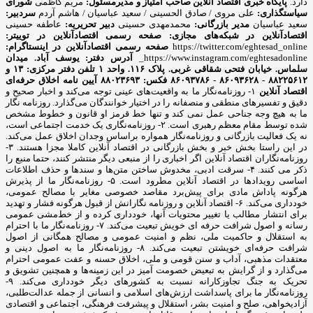
دارد.
پایگاه خبری اقتصاد آنلاین
صاحب امتیاز و مدیرمسئول:
مریم کاظمی
شورای
سیاستگذاری:
علی مروی / صادق الحسینی / سعید عباسیان / هاشم آردم
سردبیر:
سعید عباسیان
مدیر بازرگانی:
محمدمهدی حسینی
دبیر تحریریه:
عاطفه حسینی
اقتصادآنلاین در شبکه‌های مجازی:
صفحه رسمی اقتصادآنلاین در توییتر:
https://twitter.com/eghtesad_online
صفحه رسمی اقتصادآنلاین در اینستاگرام:
https://www.instagram.com/eghtesadonline_
آدرس دفتر: یوسف آباد. میدان
سلماس. خیابان فتحی شقاقی غربی. پلاک ۱۱۶. واحد ۱
تلفن دفتر مرکزی: ۱۳ و
۸۸۲۲۵۶۱۲ - ۸۶۰۹۳۶۲۸ - ۸۶۰۹۳۷۸۶ فکس: ۸۸۰۲۳۶۹۳
آیین نامه اخلاق حرفه‌ای
اقتصاد آنلاین
۱- روزنامه‌نگار ما به واقعیت‌های عینی توجه می‌کند و اخبار صحیح و
دقیق و تفسیرهای منطقی و منصفانه را در اختیار خوانندگان می‌گذارد. روزنامه نگار
ما به هیچ وجه جناحی عمل نمی کند و تنها خط قرمز او قانون و خطوط مشخص
شده توسط مقام معظم رهبری است. ۲- روزنامه‌نگاری یک خدمت اجتماعی است،
نه یک فعالیت بازرگانی و روزنامه‌نگار همواره براساس وجدان اخلاق عمل می‌کند.
در این راستا بخش خبر و بخش بازرگانی در اقتصاد آنلاین کاملا مجزا هستند. ۳-
روزنامه‌نگاران اقتصاد آنلاین اگر اخباری را از منبعی دیگر منتشر کنند، حتما منبع را
ذکر می کنند. ۴- سرقت ادبی، مخدوش ساختن متن‌ها و سندها و حذف اطلاعات
اساسی رویدادها در اقتصاد آنلاین مطرود است. ۵- روزنامه‌نگار ما از پذیرش
هرگونه پاداش مادی برای پیش‌برد مقاصد خصوصی مغایر با مصالح عمومی،
خودداری می‌کند. ۶- اقتصاد آنلاین و روزنامه نگارانش از قبول هرگونه فشار و تهدید
برای انتشار مطالب یا تغییر محتویات آنها، خودداری کرده و از خط‌مشی عمومی
رسانه و اصول شرافت حرفه ای خویش تبعیت می‌کند. ۷- روزنامه‌نگار ما با احترام
به استقلال و حاکمیت ملی، نظم و امنیت عمومی و مصالح همگانی از اصول
شرافت حرفه‌ای خویشتن تبعیت می‌کند. ۸- روزنامه‌نگار ما به اصول دینی و
معتقدات مذهبی، آداب و سنن قومی و ملی، اخلاق حسنه و عفت عمومی احترام
می‌گذارد و از گرایش به تبعیض خصومت آمیز در این زمینه‌ها و همچنین تشویق و
تحریک به جنگ تجاوزکارانه نسبت به کشورهای دیگر خودداری می‌کند. ۹-
روزنامه‌نگار ما برای پاسداشت ارزش‌های اسلامی و انسانی از جمله عدالت‌طلبی،
آزادیخواهی، صلح و امنیت بشر، استقلال و پیشرفت فرهنگی، اجتماعی و اقتصادی