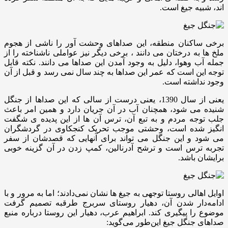
اند، شبیه جیغ است.
برخی ساکنان منطقه، این صداهای وحشت آور را ناشی از هجوم
ملخ ها به درختان می دانند ، برخی دیگر نیز عواملی ناشناخته را از
جمله آب وهوا، دلیل به وجود آمدن این صداها می دانند. نکته قابل
توجه این است که عمر این صداها به چند سال نمی رسد و قبل از آن
وجود نداشته است.
یعنی از سال 1390، یعنی درست از سالی که این صداها از جنگل
شنیده می شود، همچنان آب در آن جریان دارد و همین امر باعث
جلب توجه مردم و به تبع آن، ترس آن ها از این پدیده ی شگفت
انگیز شده است، وحشتی موجب تحریک کنجکاوی در گردشگران
می شود و این جنگل می تواند برای آنهایی که قصدشان از سفر
تجربه ترس است و ترشح آدرنالین، کمپ زدن در آن گزینه خوبی
برایشان باشد.
اوایل اهالی روستا توجهی به جیغ ها نشان نمی‌دادند؛ اما به مرور و با
ادامه‌دار شدن آن، دهیار روستای سربرج طرقبه تصمیم گرفت
موضوع را پیگیری کند. ابراهیم عرب، دهیار این روستا درباره منبع
صداهای جنگل جیغ این‌طور می‌گوید: