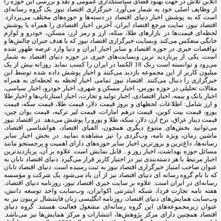
آنلاین تلاش در جهت بهبود فضای سیاستگذاری عمومی و نقد و بررسی این حوزه را
از وظایف اصلی خود به شمار می‌آورد. خبرگزاری اقتصاد نیوز یک گروه رسانه‌ای
است که به پوشش اخبار دنیای اقتصاد در دسته‌ها و حوزه‌های مختلف می‌پردازد.
اقتصاد نیوز، سایت مرجع اقتصاد ایران، آخرین اخبار اقتصادی را همراه با پوشش
لحظه‌ای قیمت‌ها در بازارهای طلا، سکه، ارز و رمز ارز، مسکن، خودرو و لوازم
خانگی منعکس می‌کند. وبسایت خبرگزاری اقتصاد نیوز که با هدف جبران چالش‌ها و
نواقصات خبری در حوزه اقتصاد و سایر اخبار ایران و دنیا وارد عرضه ظهور شده
است، یکی از پربازدید ترین وبسایت‌های خبری در حوزه دنیای اقتصاد به شمار
می‌رود و توانسته است رنک 18 الکسا در ایران را کسب نماید. روزانه بیش از یک
میلیون کاربر از این مجموعه بازدید می‌کنند و اخبار پوشش داده شده توسط این
خبرگزاری را دنبال می‌کنند. اقتصاد نیوز تمامی اخبار لحظه به لحظه‌ای به همراه
مقالات تحلیلی در حوزه بورس، اخبار مسکن و شهری، اخبار خودرو، اخبار سیاسی،
اخبار بانک و بیمه، اخبار اقتصادی، اخبار تولید و تجارت، اخبار استارتاپ‌ها و اخبار طلا
و ارز شامل: اطلاعات لحظهای و بروز قیمت دلار، قیمت طلا، قیمت سکه، قیمت
یورو، قیمت بیت کوین، قیمت درهم امارات، قیمت لیر ترکیه، قیمت یوان چین،
قیمت دینار عراق، نرخ ارز، دلار، سکه، طلا و یورو را پوشش می‌دهد. در اقتصاد نیوز
می‌توانید بخش‌های متنوع دیگری همچون، الفبای اقتصاد، هواشناسی اقتصاد،
ماشین زمان، ویژه نامه، وب‌گردی را نیز مشاهده نمایید. در بخش اخبار سایر
رسانه‌ها، داغ‌ترین و بروزترین اخبار سایر حوزه‌های دارای اهمیت و پرجستجو مانند
مسائل حوزه بهداشت، اخبار روز و... قابل نمایش است. علاوه بر آن، پربازدیدترین
اخبار مرتبط با هر دسته‌بندی نیز در اختیار کاربر قرار می‌گیرد. دنیای اقتصاد تابان به
عنوان صاحب امتیاز خبرگزاری اقتصاد نیوز به ثبت رسیده است. دنیای اقتصاد تابان
که با نام گروه رسانه ای دنیای اقتصاد نیز از آن یاد می‌شود یک شرکت و مؤسسه
رسانه‌ای در ایران است. علاوه بر سایت خبری اقتصاد نیوز، روزنامه دنیای اقتصاد،
هفته ‌نامه تجارت فردا، شبکه اینترنتی اکوایران، وب‌سایت واحد توسعه دانش،
وب‌سایت همایش‌های دنیای اقتصاد، روزنامه انگلیسی ‌زبان فایننشال تریبون نیز به
عنوان زیرمجموعه‌های این گروه رسانه‌ای مشغول فعالیت هستند. گروه دنیای
اقتصاد همچنین دارای مرکز پژوهش‌ها، انتشارات و مرکز همایش‌ها نیز می‌باشد.