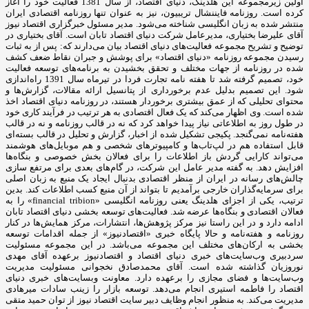
اولین زیرمجموعه این هلدینگ، دنیای اقتصاد، از سال 1381 فعالیت خود را آغاز
کرده است. روزنامه فایننشال تریبیون، نیز به عنوان تنها روزنامه اقتصادی ایران
منتشر شده به زبان انگلیسی شناخته می‌شود. مدیر مسئول خبرگزاری اقتصاد نیوز
آقای علیرضا بختیاری، مدیرعامل شرکت دنیای اقتصاد تابان است. آقای بختیاری در
توضیح و تشریح مجموعه فعالیت‌های دنیای اقتصاد بیان می‌دارند که: پس از به ثبات
رسیدن مجموعه روزنامه «دنیای اقتصاد» برای پوشش و جبران نقاط ضعف کشف
شده در روزنامه از جهات مختلف و تحقق بخشیدن به برنامه‌های توسعه فعالیت
خود، تصمیم گرفته شد تا هفته نامه تجارت فردا در تیرماه سال 1391 راه‌اندازی
شود. این تصمیم بدلیل عدم برخورداری از پتانسیل ارائه مقالات، گزارش‌ها و
محتوای تحلیلی که از عمق بیشتری برخوردار هستند، در روزنامه دنیای اقتصاد اخذ
شده است. وی اظهار می‌کند که یک فعال اقتصادی به هر ترتیب در فرآیند کاری خود
در طول روز به اطلاعاتی نیاز پیدا خواهد کرد که نه در قالب روزنامه و نه در قالب
هفته‌نامه نمی‌گنجد. پکیجی تشکیل شده از اخبار، گزارش و تحلیل در قالب بسته‌ای
قابل استفاده هم در لپ‌تاب‌ها و کامپیوترهای شخصی و هم موبایل‌های هوشمند
می‌تواند کارایی گردش باز اطلاعات را برای فعالان بخش خصوصی و بنگاه‌ها
افزایش دهد. به گفته مدیر عامل این شرکت، در گام‌های بعدی برای مرتفع سازی
چالش‌های رسانه در ایران از منظر اقتصادی بدنبال ایجاد یک منبع به زبان اصلی
برای سرمایه‌گذاران خارجی برآمدیم تا بتواند از آن منبع کسب اطلاعات کند. بدین
ترتیب، یکی از اجزای هلدینگ یعنی روزنامه انگلیسی «financial tribion» را به
فعالان اقتصادی و بنگاه‌ها عرضه شد. فعالیت‌های توسعه بخشی دنیای اقتصاد تابان
ادامه دارد و در این راستا نیز مرکز پژوهش‌ها، انتشارات، مرکز همایش‌ها در کنار
روزنامه و هفته‌نامه و حالا پایگاه خبری «اقتصادنیوز» از جمله اقدامات توسعه
بخشی به ارکان‌های مختلف این مجموعه می‌باشد. در این مجموعه مسئولیت
سردبیری وب‌سایت‌های خبری دنیای اقتصاد و اقتصادنیوز برعهده آقای مهدی
نوروزیان گذاشته شده است. آقای محمدصادق نخجوانی مسئولیت مدیریت
وب‌سایت‌ها و فضای مجازی را برعهده دارد. معاونت وبسایت‌های خبری دنیای
اقتصاد را فاطمه استیری انجام می‌دهد. توسعه بازار را زینب سادات میرهادی
مدیریت می‌کند. به منظور انجام وظایف دبیر سایت اقتصاد نیوز از توان حمید متقی