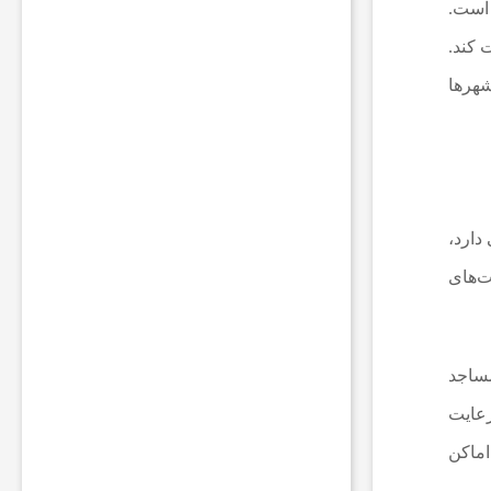
ا
 است.
ت
 کند.
ب
ر
شهرها
ا
ی
ر
و
ش
ن
ن
دارد،
گ
ه
ت‌های
د
ا
ش
ت
مساجد
ن
چ
رعایت
ر
ا
اماکن
غ
ک