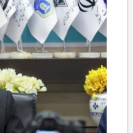
ه‌
ه
ا
و
م
ط
ب
و