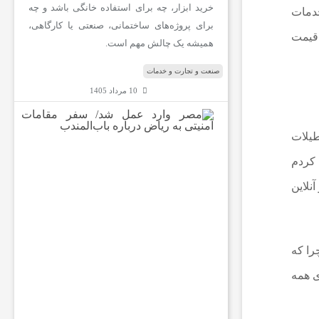
خرید ابزار، چه برای استفاده خانگی باشد و چه
خدمات
برای پروژه‌های ساختمانی، صنعتی یا کارگاهی،
 قیمت
همیشه یک چالش مهم است.
صنعت و تجارت و خدمات
10 مرداد 1405
م
ص
طیلات
ر
و
 کردم
ا
نلاین
ر
د
ع
م
ل
را که
ش
د
ی همه
/
س
ف