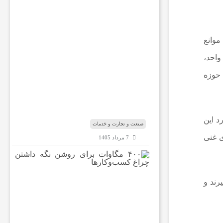
ا
ر
ه
ب
موانع
ا
ب‌
واحد،
ا
ل
 حوزه
م
ن
د
ب
د این
صنعت و تجارت و خدمات
ی غنی
7 مرداد 1405
۴
۰
۰
رند و
م
گ
ا
و