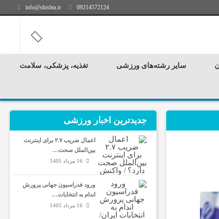
info@shishta.ir
09214572124
ن
سایر رشته‌های ورزشی
تغذیه، پزشکی، سلامت
جدیدترین‌ اخبار ورزشی
اعمال ضریب ۲.۷ برای اینترنت
بین‌الملل صحت…
16 مرداد 1405
ورود فدراسیون جهانی پرورش
اندام به انتخابات…
16 مرداد 1405