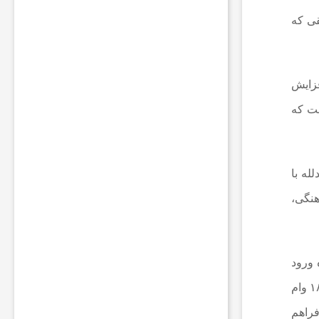
ر
قی که
م
ق
ا
م
ا
فزایش
ت
ی مناطق کمتر از ۱۰۰درصد بوده است که
ا
م
ن
ی
ت
له با
ی
ب
یراث‌فرهنگی،
ه
ر
ی
ا
 ورود
ض
د
خواهد کرد و تسهیلاتی را در نظر گرفته که کمک می‌کند به کسانی که می‌خواهند در مراکز اقامتی سرمایه‌گذاری کنند. تبصره ۱۸ وام
ر
ب
فراهم