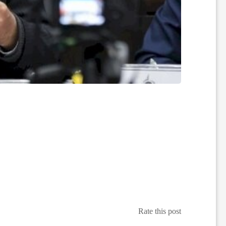
ع
ا
ت
و
ر
ز
ش
Rate this post