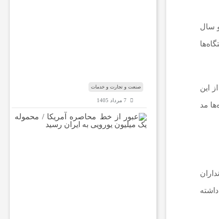
س
ب‌
و سال
و
ک
اه‌ها
ا
ر‌
ه
ا
ز این
صنعت و تجارت و خدمات
7 مرداد 1405
ها مد
ع
ب
و
ر
ا
ز
 نهاد و استانداران
خ
ط
داشته
م
ح
ا