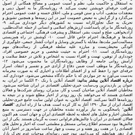
به استقلال و حاکمیت ملی، نظم و امنیت عمومی و مصالح همگانی از اصول
شرافت حرفه‌ای خویشتن تبعیت می‌کند. ۸- روزنامه‌نگار ما به اصول دینی و
معتقدات مذهبی، آداب و سنن قومی و ملی، اخلاق حسنه و عفت عمومی احترام
می‌گذارد و از گرایش به تبعیض خصومت آمیز در این زمینه‌ها و همچنین تشویق و
تحریک به جنگ تجاوزکارانه نسبت به کشورهای دیگر خودداری می‌کند. ۹-
روزنامه‌نگار ما برای پاسداشت ارزش‌های اسلامی و انسانی از جمله عدالت‌طلبی،
آزادیخواهی، صلح و امنیت بشر، استقلال و پیشرفت فرهنگی، اجتماعی و اقتصادی
ملت‌ها و فرهنگ‌ها، احترام خاص قائل است. ۱۰- کوشش در راه همزیستی
مسالمت‌آمیز ملت‌ها، مقابله با گسترش وسایل و ادوات کشتار جمعی، جلوگیری از
آلودگی محیط‌زیست و مبارزه علیه سلطه فرهنگی از رسالت‌های مهم
روزنامه‌نگاری است. ۱۱- احترام به حیثیت شخصی و حریم خصوصی افراد،
خودداری از توهین، تهمت و افتراء نسبت به اشخاص و تلاش در حفظ سلامت و
آرامش روانی جامعه از وظایف روزنامه‌نگاران ما محسوب می‌شود. ۱۲-
روزنامه‌نگار ما موظف است ضمن دفاع از آزادی خبر و تفسیر و انتقاد، اسرار
حرفه‌ای خود را حفظ کند و از افشای اطلاعات و اخباری که به صورت محرمانه
به‌دست می‌آورد به جز مواردی که با حکم دادگاه مشخص می‌شود، خودداری کند.
درباره اقتصاد آنلاین بیشتر بدانید:
اقتصاد آنلاین با رنک ۳۰ الکسا در ایران، به
عنوان پر بازدیدترین وب‌سایت خبری-تحلیلی اقتصادی در ایران شناخته می‌شود.
مخاطبان اقتصاد آنلاین صاحبان کسب و کار، مدیران، روسای شرکت‌ها و فعالان
اقتصادی هستند که می‌خواهند یک روز زودتر از اخبار مطلع شوند و در نتیجه به
روزنامه‌ها اکتفا نمی‌کنند. اقتصاد آنلاین، به عنوان اولین سایت جامع خبری-تحلیلی
اقتصاد ایران از سال ۱۳۹۰ آغاز به کار کرده است. هدف ما از راه اندازی "
اقتصاد
آنلاین
" پاسخگویی به نیاز برآورده نشده مخاطبان در جهت دسترسی به منبع
مطمئن اخبار و تحلیل های لحظه به لحظه اقتصادی ایران و جهان است. هم اکنون
فعالان اقتصادی در ایران با چالش‌های فراوانی دست به گریبان هستند. یکی از این
چالش‌ها نبود سیستم اطلاع رسانی مستقل و مطمئنی است که اخبار و تحلیل های
اقتصادی را در هفت روز هفته و در بیست و چهار ساعت شبانه‌روز در اختیار آنان
قرار دهد. همانطور که می‌دانیم، نبود چنین رسانه‌ای موجبات عدم تحرک بازار