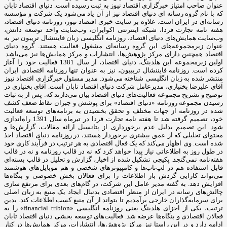
عنوان صاحب امتیاز خبرگزاری اقتصاد نیوز به ثبت رسیده است. دنیای اقتصاد تابان
که با نام گروه رسانه ای دنیای اقتصاد نیز از آن یاد می‌شود یک شرکت و مؤسسه
رسانه‌ای در ایران است. علاوه بر سایت خبری اقتصاد نیوز، روزنامه دنیای اقتصاد،
هفته ‌نامه تجارت فردا، شبکه اینترنتی اکوایران، وب‌سایت واحد توسعه دانش،
وب‌سایت همایش‌های دنیای اقتصاد، روزنامه انگلیسی ‌زبان فایننشال تریبون نیز به
عنوان زیرمجموعه‌های این گروه رسانه‌ای مشغول فعالیت هستند. گروه دنیای
اقتصاد همچنین دارای مرکز پژوهش‌ها، انتشارات و مرکز همایش‌ها نیز می‌باشد.
اولین زیرمجموعه این هلدینگ، دنیای اقتصاد، از سال 1381 فعالیت خود را آغاز
کرده است. روزنامه فایننشال تریبیون، نیز به عنوان تنها روزنامه اقتصادی ایران
منتشر شده به زبان انگلیسی شناخته می‌شود. مدیر مسئول خبرگزاری اقتصاد نیوز
آقای علیرضا بختیاری، مدیرعامل شرکت دنیای اقتصاد تابان است. آقای بختیاری در
توضیح و تشریح مجموعه فعالیت‌های دنیای اقتصاد بیان می‌دارند که: پس از به ثبات
رسیدن مجموعه روزنامه «دنیای اقتصاد» برای پوشش و جبران نقاط ضعف کشف
شده در روزنامه از جهات مختلف و تحقق بخشیدن به برنامه‌های توسعه فعالیت
خود، تصمیم گرفته شد تا هفته نامه تجارت فردا در تیرماه سال 1391 راه‌اندازی
شود. این تصمیم بدلیل عدم برخورداری از پتانسیل ارائه مقالات، گزارش‌ها و
محتوای تحلیلی که از عمق بیشتری برخوردار هستند، در روزنامه دنیای اقتصاد اخذ
شده است. وی اظهار می‌کند که یک فعال اقتصادی به هر ترتیب در فرآیند کاری خود
در طول روز به اطلاعاتی نیاز پیدا خواهد کرد که نه در قالب روزنامه و نه در قالب
هفته‌نامه نمی‌گنجد. پکیجی تشکیل شده از اخبار، گزارش و تحلیل در قالب بسته‌ای
قابل استفاده هم در لپ‌تاب‌ها و کامپیوترهای شخصی و هم موبایل‌های هوشمند
می‌تواند کارایی گردش باز اطلاعات را برای فعالان بخش خصوصی و بنگاه‌ها
افزایش دهد. به گفته مدیر عامل این شرکت، در گام‌های بعدی برای مرتفع سازی
چالش‌های رسانه در ایران از منظر اقتصادی بدنبال ایجاد یک منبع به زبان اصلی
برای سرمایه‌گذاران خارجی برآمدیم تا بتواند از آن منبع کسب اطلاعات کند. بدین
ترتیب، یکی از اجزای هلدینگ یعنی روزنامه انگلیسی «financial tribion» را به
فعالان اقتصادی و بنگاه‌ها عرضه شد. فعالیت‌های توسعه بخشی دنیای اقتصاد تابان
ادامه دارد و در این راستا نیز مرکز پژوهش‌ها، انتشارات، مرکز همایش‌ها در کنار