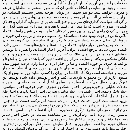
اطلاعات را فراهم آورده که از عوامل ناکارایی در سیستم اقتصادی است. امید
است با وجود این سایت و امکانات جانبی آن که به طور مستمر به مخاطبان عرضه
و معرفی خواهند شد، بتوانیم سهمی در پویایی هرچه بیشتر سیستم اقتصادی در
ایران داشته باشیم. البته در این مسیر توجه به سیاست های دولتی و در امان ماندن
از گرداب سیاست گذاری‌های متزلزل و خلق‌الساعه برای سرمایه گذاران و فعالان
اقتصادی ضروری است که ما سعی می کنیم با نقد و بررسی این سیاست گذاری‌ها
و روشن کردن راه پیش رو در این مسیر در کنار شما باشیم. در همین راستا، اقتصاد
آنلاین تلاش در جهت بهبود فضای سیاستگذاری عمومی و نقد و بررسی این حوزه را
از وظایف اصلی خود به شمار می‌آورد. خبرگزاری اقتصاد نیوز یک گروه رسانه‌ای
است که به پوشش اخبار دنیای اقتصاد در دسته‌ها و حوزه‌های مختلف می‌پردازد.
اقتصاد نیوز، سایت مرجع اقتصاد ایران، آخرین اخبار اقتصادی را همراه با پوشش
لحظه‌ای قیمت‌ها در بازارهای طلا، سکه، ارز و رمز ارز، مسکن، خودرو و لوازم
خانگی منعکس می‌کند. وبسایت خبرگزاری اقتصاد نیوز که با هدف جبران چالش‌ها و
نواقصات خبری در حوزه اقتصاد و سایر اخبار ایران و دنیا وارد عرضه ظهور شده
است، یکی از پربازدید ترین وبسایت‌های خبری در حوزه دنیای اقتصاد به شمار
می‌رود و توانسته است رنک 18 الکسا در ایران را کسب نماید. روزانه بیش از یک
میلیون کاربر از این مجموعه بازدید می‌کنند و اخبار پوشش داده شده توسط این
خبرگزاری را دنبال می‌کنند. اقتصاد نیوز تمامی اخبار لحظه به لحظه‌ای به همراه
مقالات تحلیلی در حوزه بورس، اخبار مسکن و شهری، اخبار خودرو، اخبار سیاسی،
اخبار بانک و بیمه، اخبار اقتصادی، اخبار تولید و تجارت، اخبار استارتاپ‌ها و اخبار طلا
و ارز شامل: اطلاعات لحظهای و بروز قیمت دلار، قیمت طلا، قیمت سکه، قیمت
یورو، قیمت بیت کوین، قیمت درهم امارات، قیمت لیر ترکیه، قیمت یوان چین،
قیمت دینار عراق، نرخ ارز، دلار، سکه، طلا و یورو را پوشش می‌دهد. در اقتصاد نیوز
می‌توانید بخش‌های متنوع دیگری همچون، الفبای اقتصاد، هواشناسی اقتصاد،
ماشین زمان، ویژه نامه، وب‌گردی را نیز مشاهده نمایید. در بخش اخبار سایر
رسانه‌ها، داغ‌ترین و بروزترین اخبار سایر حوزه‌های دارای اهمیت و پرجستجو مانند
مسائل حوزه بهداشت، اخبار روز و... قابل نمایش است. علاوه بر آن، پربازدیدترین
اخبار مرتبط با هر دسته‌بندی نیز در اختیار کاربر قرار می‌گیرد. دنیای اقتصاد تابان به