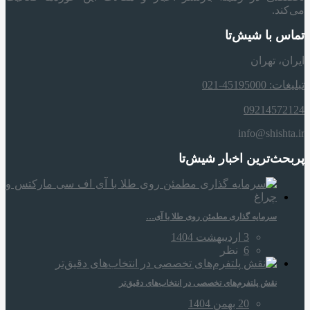
می‌کند.
تماس با شیش‌تا
ایران، تهران
تبلیغات: 45195000-021
09214572124
info@shishta.ir
پربحث‌ترین اخبار شیش‌تا
سرمایه‌ گذاری مطمئن روی طلا با آی…
3 اردیبهشت 1404
6
نظر
نقش پلتفرم‌های تخصصی در انتخاب‌های دقیق‌تر
20 بهمن 1404