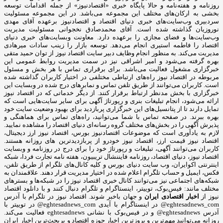
روزنامه و هفته‌نامه و حالا پایگاه خبری «اقتصادنیوز» از جمله اقدامات توسعه
بخشی به ارکان‌های مختلف این مجموعه می‌باشد. در این مجموعه مسئولیت
سردبیری وب‌سایت‌های خبری دنیای اقتصاد و اقتصادنیوز برعهده آقای مهدی
نوروزیان گذاشته شده است. آقای محمدصادق نخجوانی مسئولیت مدیریت
وب‌سایت‌ها و فضای مجازی را برعهده دارد. معاونت وبسایت‌های خبری دنیای
اقتصاد را فاطمه استیری انجام می‌دهد. توسعه بازار را زینب سادات میرهادی
مدیریت می‌کند. به منظور انجام وظایف دبیر سایت اقتصاد نیوز از توان حمید متقی
بهره گرفته می‌شود و امیر اشراقی نیز در سمت مدیریت روابط عمومی این
خبرگزاری مشغول فعالیت می‌باشد. برای برقراری تماس با هر بخش و مسئول
مربوطه در اقتصاد نیوز راه‌های ارتباطی مختلفی در اختیار کاربران گذاشته شده
است. کاربران می‌توانند از طریق تلفن تماس و نمابرهای درج شده در وبسایت این
خبرگزاری با بخش مدنظر ارتباط برقرار کنند. از دیگر خدماتی که در اقتصاد نیوز
ارائه می‌شود، انجام تبلیغات بنری و رپورتاژ آگهی برای سایر سایت‌هایی است که
تمایل دارند تا از پتانسیل‌های این خبرگزاری پربازدید برای بهبود وضعیت سایت خود
بهره ببرند. در صفحه تماس با شما می‌توانید، راه‌های تماس برای هماهنگی و
پذیرش آگهی را در بخش‌های مختلف گروه رسانه‌ای دنیای اقتصاد را مشاهده نمایید.
لازم به یادآوری است که موضوعات اقتصادنیوز بورس، اقتصاد نیوز ارز دیجیتال،
اقتصاد نیوز قیمت ارز، اقتصاد نیوز خودرو از پربازدیدترین های روزانه هستند.
کاربران می‌توانند آگهی، تبلیغات و رپورتاژ خود را برای درج در روزنامه و وبسایت
اقتصاد نیوز، دنیای اقتصاد، روزنامه فایننشال تریبیون، هفته نامه تجارت فردا، شبکه
اینترنتی اکوایران، وب سایت دنیای بورس و کلیه کانال‌های تلگرام از طریق تلفن،
فکس، ایمیل و حساب تلگرام اعلام شده در اختیار مدیریت قرار دهند. علاقمندان به
شبکه‎‌های اجتماعی نیز می‌توانند کانال خبری اقتصاد نیوز را در شبکه‌ها و بسترهای
مختلف مانند: فیس‌بوک، توییتر، اینستاگرام و تلگرام دنبال کنند و با دانلود اقتصاد
نیوز از
اخبار اقتصادی ایران
و جهان باخبر شوند. اقتصاد نیوز در تلگرام با آدرس
eghtesadnews_com@ در اینستاگرام با آیدی eghtesadnews_com@ در توییتر با
آدرس eghtesadnews@ و در فیس‌بوک با نشانی eghtesadnews فعالیت می‌کند.
روزانه می‌توانید مهم‌ترین و بروزترین اخبار حوزه اقتصاد و پربحث‌ترین اخبار ایران