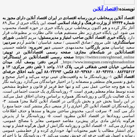
نویسنده:
اقتصاد آنلاین
اقتصاد آنلاین پرمخاطب ترین رسانه اقتصادی در ایران
اقتصاد آنلاین دارای مجوز به
شماره ۷۴۳۳۴ از وزارت فرهنگ و ارشاد اسلامی است.
این پایگاه خبری از سال ۸۹
آغاز بکار کرده و هم اکنون پرمخاطب ترین پایگاه خبری در حوزه اقتصاد محسوب
می شود. این پایگاه خبری زیر نظر مستقیم هیات عالی نظارت بر مطبوعات قرار
دارد.
پایگاه خبری اقتصاد آنلاین
صاحب امتیاز و مدیرمسئول:
مریم کاظمی
شورای
سیاستگذاری:
علی مروی / صادق الحسینی / سعید عباسیان / هاشم آردم
سردبیر:
سعید عباسیان
مدیر بازرگانی:
محمدمهدی حسینی
دبیر تحریریه:
عاطفه حسینی
اقتصادآنلاین در شبکه‌های مجازی:
صفحه رسمی اقتصادآنلاین در توییتر:
https://twitter.com/eghtesad_online
صفحه رسمی اقتصادآنلاین در اینستاگرام:
https://www.instagram.com/eghtesadonline_
آدرس دفتر: یوسف آباد. میدان
سلماس. خیابان فتحی شقاقی غربی. پلاک ۱۱۶. واحد ۱
تلفن دفتر مرکزی: ۱۳ و
۸۸۲۲۵۶۱۲ - ۸۶۰۹۳۶۲۸ - ۸۶۰۹۳۷۸۶ فکس: ۸۸۰۲۳۶۹۳
آیین نامه اخلاق حرفه‌ای
اقتصاد آنلاین
۱- روزنامه‌نگار ما به واقعیت‌های عینی توجه می‌کند و اخبار صحیح و
دقیق و تفسیرهای منطقی و منصفانه را در اختیار خوانندگان می‌گذارد. روزنامه نگار
ما به هیچ وجه جناحی عمل نمی کند و تنها خط قرمز او قانون و خطوط مشخص
شده توسط مقام معظم رهبری است. ۲- روزنامه‌نگاری یک خدمت اجتماعی است،
نه یک فعالیت بازرگانی و روزنامه‌نگار همواره براساس وجدان اخلاق عمل می‌کند.
در این راستا بخش خبر و بخش بازرگانی در اقتصاد آنلاین کاملا مجزا هستند. ۳-
روزنامه‌نگاران اقتصاد آنلاین اگر اخباری را از منبعی دیگر منتشر کنند، حتما منبع را
ذکر می کنند. ۴- سرقت ادبی، مخدوش ساختن متن‌ها و سندها و حذف اطلاعات
اساسی رویدادها در اقتصاد آنلاین مطرود است. ۵- روزنامه‌نگار ما از پذیرش
هرگونه پاداش مادی برای پیش‌برد مقاصد خصوصی مغایر با مصالح عمومی،
خودداری می‌کند. ۶- اقتصاد آنلاین و روزنامه نگارانش از قبول هرگونه فشار و تهدید
برای انتشار مطالب یا تغییر محتویات آنها، خودداری کرده و از خط‌مشی عمومی
رسانه و اصول شرافت حرفه ای خویش تبعیت می‌کند. ۷- روزنامه‌نگار ما با احترام