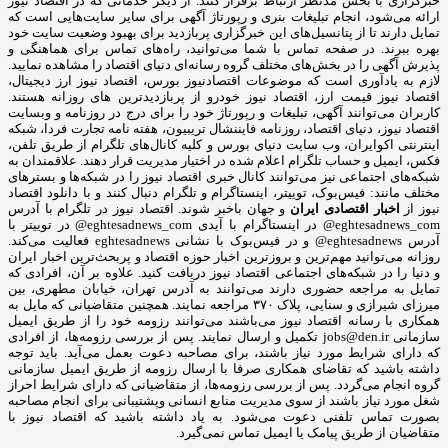
خبرگزاری با بخش مدنظر ارتباط برقرار کنند. از دیگر خدماتی که در اقتصاد نیوز
ارائه می‌شود، انجام تبلیغات بنری و رپورتاژ آگهی برای سایر سایت‌هایی است که
تمایل دارند تا از پتانسیل‌های این خبرگزاری پربازدید برای بهبود وضعیت سایت خود
بهره ببرند. در صفحه تماس با شما می‌توانید، راه‌های تماس برای هماهنگی و
پذیرش آگهی را در بخش‌های مختلف گروه رسانه‌ای دنیای اقتصاد را مشاهده نمایید.
لازم به یادآوری است که موضوعات اقتصادنیوز بورس، اقتصاد نیوز ارز دیجیتال،
اقتصاد نیوز قیمت ارز، اقتصاد نیوز خودرو از پربازدیدترین های روزانه هستند.
کاربران می‌توانند آگهی، تبلیغات و رپورتاژ خود را برای درج در روزنامه و وبسایت
اقتصاد نیوز، دنیای اقتصاد، روزنامه فایننشال تریبیون، هفته نامه تجارت فردا، شبکه
اینترنتی اکوایران، وب سایت دنیای بورس و کلیه کانال‌های تلگرام از طریق تلفن،
فکس، ایمیل و حساب تلگرام اعلام شده در اختیار مدیریت قرار دهند. علاقمندان به
شبکه‎‌های اجتماعی نیز می‌توانند کانال خبری اقتصاد نیوز را در شبکه‌ها و بسترهای
مختلف مانند: فیس‌بوک، توییتر، اینستاگرام و تلگرام دنبال کنند و با دانلود اقتصاد
نیوز از
اخبار اقتصادی ایران
و جهان باخبر شوند. اقتصاد نیوز در تلگرام با آدرس
eghtesadnews_com@ در اینستاگرام با آیدی eghtesadnews_com@ در توییتر با
آدرس eghtesadnews@ و در فیس‌بوک با نشانی eghtesadnews فعالیت می‌کند.
روزانه می‌توانید مهم‌ترین و بروزترین اخبار حوزه اقتصاد و پربحث‌ترین اخبار ایران
و دنیا را در شبکه‌های اجتماعی اقتصاد نیوز دریافت کنید. علاوه بر آن، افرادی که
تمایل به مراجعه حضوری دارند می‌توانند به آدرس تهران، خیابان مطهری، بین
میرزای شیرازی و سنایی، پلاک ۳۷۰ مراجعه نمایند. همچنین متقاضیانی که مایل به
همکاری با رسانه‌ اقتصاد نیوز می‌باشند می‌توانند رزومه خود را از طریق ایمیل
سازمانی jobs@den.ir تکمیل و ارسال نمایند. پس از بررسی رزومه‌ها، از افرادی
که دارای شرایط مورد نیاز باشند، برای مصاحبه دعوت بعمل می‌آید. باید توجه
داشته باشید که تقاضای همکاری صرفا با ارسال رزومه از طریق ایمیل سازمانی
گروه انجام می‌گردد. پس از بررسی رزومه‌ها، از متقاضیانی که دارای شرایط احراز
شغل مورد نیاز باشند از سوی مدیریت منابع انسانی وپشتیبانی برای انجام مصاحبه
بصورت تماس تلفنی دعوت می‌شود. به یاد داشته باشید که اقتصاد نیوز با
متقاضیان از طریق پیامک یا ایمیل تماس نمی‌گیرد.