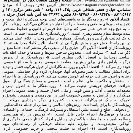
https://twitter.com/eghtesad_online
صفحه رسمی اقتصادآنلاین در اینستاگرام:
https://www.instagram.com/eghtesadonline_
آدرس دفتر: یوسف آباد. میدان
سلماس. خیابان فتحی شقاقی غربی. پلاک ۱۱۶. واحد ۱
تلفن دفتر مرکزی: ۱۳ و
۸۸۲۲۵۶۱۲ - ۸۶۰۹۳۶۲۸ - ۸۶۰۹۳۷۸۶ فکس: ۸۸۰۲۳۶۹۳
آیین نامه اخلاق حرفه‌ای
اقتصاد آنلاین
۱- روزنامه‌نگار ما به واقعیت‌های عینی توجه می‌کند و اخبار صحیح و
دقیق و تفسیرهای منطقی و منصفانه را در اختیار خوانندگان می‌گذارد. روزنامه نگار
ما به هیچ وجه جناحی عمل نمی کند و تنها خط قرمز او قانون و خطوط مشخص
شده توسط مقام معظم رهبری است. ۲- روزنامه‌نگاری یک خدمت اجتماعی است،
نه یک فعالیت بازرگانی و روزنامه‌نگار همواره براساس وجدان اخلاق عمل می‌کند.
در این راستا بخش خبر و بخش بازرگانی در اقتصاد آنلاین کاملا مجزا هستند. ۳-
روزنامه‌نگاران اقتصاد آنلاین اگر اخباری را از منبعی دیگر منتشر کنند، حتما منبع را
ذکر می کنند. ۴- سرقت ادبی، مخدوش ساختن متن‌ها و سندها و حذف اطلاعات
اساسی رویدادها در اقتصاد آنلاین مطرود است. ۵- روزنامه‌نگار ما از پذیرش
هرگونه پاداش مادی برای پیش‌برد مقاصد خصوصی مغایر با مصالح عمومی،
خودداری می‌کند. ۶- اقتصاد آنلاین و روزنامه نگارانش از قبول هرگونه فشار و تهدید
برای انتشار مطالب یا تغییر محتویات آنها، خودداری کرده و از خط‌مشی عمومی
رسانه و اصول شرافت حرفه ای خویش تبعیت می‌کند. ۷- روزنامه‌نگار ما با احترام
به استقلال و حاکمیت ملی، نظم و امنیت عمومی و مصالح همگانی از اصول
شرافت حرفه‌ای خویشتن تبعیت می‌کند. ۸- روزنامه‌نگار ما به اصول دینی و
معتقدات مذهبی، آداب و سنن قومی و ملی، اخلاق حسنه و عفت عمومی احترام
می‌گذارد و از گرایش به تبعیض خصومت آمیز در این زمینه‌ها و همچنین تشویق و
تحریک به جنگ تجاوزکارانه نسبت به کشورهای دیگر خودداری می‌کند. ۹-
روزنامه‌نگار ما برای پاسداشت ارزش‌های اسلامی و انسانی از جمله عدالت‌طلبی،
آزادیخواهی، صلح و امنیت بشر، استقلال و پیشرفت فرهنگی، اجتماعی و اقتصادی
ملت‌ها و فرهنگ‌ها، احترام خاص قائل است. ۱۰- کوشش در راه همزیستی
مسالمت‌آمیز ملت‌ها، مقابله با گسترش وسایل و ادوات کشتار جمعی، جلوگیری از
آلودگی محیط‌زیست و مبارزه علیه سلطه فرهنگی از رسالت‌های مهم
روزنامه‌نگاری است. ۱۱- احترام به حیثیت شخصی و حریم خصوصی افراد،