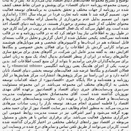
توضیح و تشریح مجموعه فعالیت‌های دنیای اقتصاد بیان می‌دارند که: پس از به ثبات
رسیدن مجموعه روزنامه «دنیای اقتصاد» برای پوشش و جبران نقاط ضعف کشف
شده در روزنامه از جهات مختلف و تحقق بخشیدن به برنامه‌های توسعه فعالیت
خود، تصمیم گرفته شد تا هفته نامه تجارت فردا در تیرماه سال 1391 راه‌اندازی
شود. این تصمیم بدلیل عدم برخورداری از پتانسیل ارائه مقالات، گزارش‌ها و
محتوای تحلیلی که از عمق بیشتری برخوردار هستند، در روزنامه دنیای اقتصاد اخذ
شده است. وی اظهار می‌کند که یک فعال اقتصادی به هر ترتیب در فرآیند کاری خود
در طول روز به اطلاعاتی نیاز پیدا خواهد کرد که نه در قالب روزنامه و نه در قالب
هفته‌نامه نمی‌گنجد. پکیجی تشکیل شده از اخبار، گزارش و تحلیل در قالب بسته‌ای
قابل استفاده هم در لپ‌تاب‌ها و کامپیوترهای شخصی و هم موبایل‌های هوشمند
می‌تواند کارایی گردش باز اطلاعات را برای فعالان بخش خصوصی و بنگاه‌ها
افزایش دهد. به گفته مدیر عامل این شرکت، در گام‌های بعدی برای مرتفع سازی
چالش‌های رسانه در ایران از منظر اقتصادی بدنبال ایجاد یک منبع به زبان اصلی
برای سرمایه‌گذاران خارجی برآمدیم تا بتواند از آن منبع کسب اطلاعات کند. بدین
ترتیب، یکی از اجزای هلدینگ یعنی روزنامه انگلیسی «financial tribion» را به
فعالان اقتصادی و بنگاه‌ها عرضه شد. فعالیت‌های توسعه بخشی دنیای اقتصاد تابان
ادامه دارد و در این راستا نیز مرکز پژوهش‌ها، انتشارات، مرکز همایش‌ها در کنار
روزنامه و هفته‌نامه و حالا پایگاه خبری «اقتصادنیوز» از جمله اقدامات توسعه
بخشی به ارکان‌های مختلف این مجموعه می‌باشد. در این مجموعه مسئولیت
سردبیری وب‌سایت‌های خبری دنیای اقتصاد و اقتصادنیوز برعهده آقای مهدی
نوروزیان گذاشته شده است. آقای محمدصادق نخجوانی مسئولیت مدیریت
وب‌سایت‌ها و فضای مجازی را برعهده دارد. معاونت وبسایت‌های خبری دنیای
اقتصاد را فاطمه استیری انجام می‌دهد. توسعه بازار را زینب سادات میرهادی
مدیریت می‌کند. به منظور انجام وظایف دبیر سایت اقتصاد نیوز از توان حمید متقی
بهره گرفته می‌شود و امیر اشراقی نیز در سمت مدیریت روابط عمومی این
خبرگزاری مشغول فعالیت می‌باشد. برای برقراری تماس با هر بخش و مسئول
مربوطه در اقتصاد نیوز راه‌های ارتباطی مختلفی در اختیار کاربران گذاشته شده
است. کاربران می‌توانند از طریق تلفن تماس و نمابرهای درج شده در وبسایت این