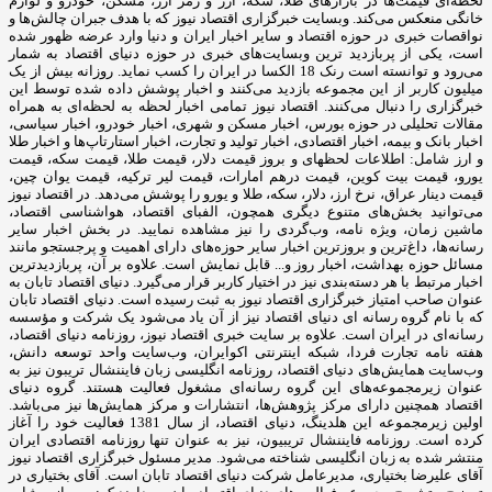
لحظه‌ای قیمت‌ها در بازارهای طلا، سکه، ارز و رمز ارز، مسکن، خودرو و لوازم
خانگی منعکس می‌کند. وبسایت خبرگزاری اقتصاد نیوز که با هدف جبران چالش‌ها و
نواقصات خبری در حوزه اقتصاد و سایر اخبار ایران و دنیا وارد عرضه ظهور شده
است، یکی از پربازدید ترین وبسایت‌های خبری در حوزه دنیای اقتصاد به شمار
می‌رود و توانسته است رنک 18 الکسا در ایران را کسب نماید. روزانه بیش از یک
میلیون کاربر از این مجموعه بازدید می‌کنند و اخبار پوشش داده شده توسط این
خبرگزاری را دنبال می‌کنند. اقتصاد نیوز تمامی اخبار لحظه به لحظه‌ای به همراه
مقالات تحلیلی در حوزه بورس، اخبار مسکن و شهری، اخبار خودرو، اخبار سیاسی،
اخبار بانک و بیمه، اخبار اقتصادی، اخبار تولید و تجارت، اخبار استارتاپ‌ها و اخبار طلا
و ارز شامل: اطلاعات لحظهای و بروز قیمت دلار، قیمت طلا، قیمت سکه، قیمت
یورو، قیمت بیت کوین، قیمت درهم امارات، قیمت لیر ترکیه، قیمت یوان چین،
قیمت دینار عراق، نرخ ارز، دلار، سکه، طلا و یورو را پوشش می‌دهد. در اقتصاد نیوز
می‌توانید بخش‌های متنوع دیگری همچون، الفبای اقتصاد، هواشناسی اقتصاد،
ماشین زمان، ویژه نامه، وب‌گردی را نیز مشاهده نمایید. در بخش اخبار سایر
رسانه‌ها، داغ‌ترین و بروزترین اخبار سایر حوزه‌های دارای اهمیت و پرجستجو مانند
مسائل حوزه بهداشت، اخبار روز و... قابل نمایش است. علاوه بر آن، پربازدیدترین
اخبار مرتبط با هر دسته‌بندی نیز در اختیار کاربر قرار می‌گیرد. دنیای اقتصاد تابان به
عنوان صاحب امتیاز خبرگزاری اقتصاد نیوز به ثبت رسیده است. دنیای اقتصاد تابان
که با نام گروه رسانه ای دنیای اقتصاد نیز از آن یاد می‌شود یک شرکت و مؤسسه
رسانه‌ای در ایران است. علاوه بر سایت خبری اقتصاد نیوز، روزنامه دنیای اقتصاد،
هفته ‌نامه تجارت فردا، شبکه اینترنتی اکوایران، وب‌سایت واحد توسعه دانش،
وب‌سایت همایش‌های دنیای اقتصاد، روزنامه انگلیسی ‌زبان فایننشال تریبون نیز به
عنوان زیرمجموعه‌های این گروه رسانه‌ای مشغول فعالیت هستند. گروه دنیای
اقتصاد همچنین دارای مرکز پژوهش‌ها، انتشارات و مرکز همایش‌ها نیز می‌باشد.
اولین زیرمجموعه این هلدینگ، دنیای اقتصاد، از سال 1381 فعالیت خود را آغاز
کرده است. روزنامه فایننشال تریبیون، نیز به عنوان تنها روزنامه اقتصادی ایران
منتشر شده به زبان انگلیسی شناخته می‌شود. مدیر مسئول خبرگزاری اقتصاد نیوز
آقای علیرضا بختیاری، مدیرعامل شرکت دنیای اقتصاد تابان است. آقای بختیاری در