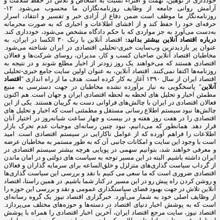
خودداری از توهین، تهمت و افتراء نسبت به اشخاص و تلاش در حفظ سلامت و
آرامش روانی جامعه از وظایف روزنامه‌نگاران ما محسوب می‌شود. ۱۲-
روزنامه‌نگار ما موظف است ضمن دفاع از آزادی خبر و تفسیر و انتقاد، اسرار
حرفه‌ای خود را حفظ کند و از افشای اطلاعات و اخباری که به صورت محرمانه
به‌دست می‌آورد به جز مواردی که با حکم دادگاه مشخص می‌شود، خودداری کند.
درباره اقتصاد آنلاین بیشتر بدانید:
اقتصاد آنلاین با رنک ۳۰ الکسا در ایران، به
عنوان پر بازدیدترین وب‌سایت خبری-تحلیلی اقتصادی در ایران شناخته می‌شود.
مخاطبان اقتصاد آنلاین صاحبان کسب و کار، مدیران، روسای شرکت‌ها و فعالان
اقتصادی هستند که می‌خواهند یک روز زودتر از اخبار مطلع شوند و در نتیجه به
روزنامه‌ها اکتفا نمی‌کنند. اقتصاد آنلاین، به عنوان اولین سایت جامع خبری-تحلیلی
اقتصاد ایران از سال ۱۳۹۰ آغاز به کار کرده است. هدف ما از راه اندازی "
اقتصاد
آنلاین
" پاسخگویی به نیاز برآورده نشده مخاطبان در جهت دسترسی به منبع
مطمئن اخبار و تحلیل های لحظه به لحظه اقتصادی ایران و جهان است. هم اکنون
فعالان اقتصادی در ایران با چالش‌های فراوانی دست به گریبان هستند. یکی از این
چالش‌ها نبود سیستم اطلاع رسانی مستقل و مطمئنی است که اخبار و تحلیل های
اقتصادی را در هفت روز هفته و در بیست و چهار ساعت شبانه‌روز در اختیار آنان
قرار دهد. همانطور که می‌دانیم، نبود چنین رسانه‌ای موجبات عدم تحرک بازار
اطلاعات را فراهم آورده که از عوامل ناکارایی در سیستم اقتصادی است. امید
است با وجود این سایت و امکانات جانبی آن که به طور مستمر به مخاطبان عرضه
و معرفی خواهند شد، بتوانیم سهمی در پویایی هرچه بیشتر سیستم اقتصادی در
ایران داشته باشیم. البته در این مسیر توجه به سیاست های دولتی و در امان ماندن
از گرداب سیاست گذاری‌های متزلزل و خلق‌الساعه برای سرمایه گذاران و فعالان
اقتصادی ضروری است که ما سعی می کنیم با نقد و بررسی این سیاست گذاری‌ها
و روشن کردن راه پیش رو در این مسیر در کنار شما باشیم. در همین راستا، اقتصاد
آنلاین تلاش در جهت بهبود فضای سیاستگذاری عمومی و نقد و بررسی این حوزه را
از وظایف اصلی خود به شمار می‌آورد. خبرگزاری اقتصاد نیوز یک گروه رسانه‌ای
است که به پوشش اخبار دنیای اقتصاد در دسته‌ها و حوزه‌های مختلف می‌پردازد.
اقتصاد نیوز، سایت مرجع اقتصاد ایران، آخرین اخبار اقتصادی را همراه با پوشش