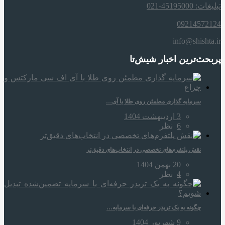
تبلیغات: 45195000-021
09214572124
info@shishta.ir
پربحث‌ترین اخبار شیش‌تا
سرمایه‌ گذاری مطمئن روی طلا با آی…
3 اردیبهشت 1404
6
نظر
نقش پلتفرم‌های تخصصی در انتخاب‌های دقیق‌تر
20 بهمن 1404
4
نظر
چگونه به یک تریدر حرفه‌ای با سرمایه…
9 شهریور 1404