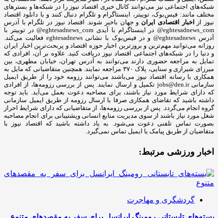
شبکه‎‌های اجتماعی نیز می‌توانند کانال خبری اقتصاد نیوز را در شبکه‌ها و بسترهای
مختلف مانند: فیس‌بوک، توییتر، اینستاگرام و تلگرام دنبال کنند و با دانلود اقتصاد
نیوز از
اخبار اقتصادی ایران
و جهان باخبر شوند. اقتصاد نیوز در تلگرام با آدرس
eghtesadnews_com@ در اینستاگرام با آیدی eghtesadnews_com@ در توییتر با
آدرس eghtesadnews@ و در فیس‌بوک با نشانی eghtesadnews فعالیت می‌کند.
روزانه می‌توانید مهم‌ترین و بروزترین اخبار حوزه اقتصاد و پربحث‌ترین اخبار ایران
و دنیا را در شبکه‌های اجتماعی اقتصاد نیوز دریافت کنید. علاوه بر آن، افرادی که
تمایل به مراجعه حضوری دارند می‌توانند به آدرس تهران، خیابان مطهری، بین
میرزای شیرازی و سنایی، پلاک ۳۷۰ مراجعه نمایند. همچنین متقاضیانی که مایل به
همکاری با رسانه‌ اقتصاد نیوز می‌باشند می‌توانند رزومه خود را از طریق ایمیل
سازمانی jobs@den.ir تکمیل و ارسال نمایند. پس از بررسی رزومه‌ها، از افرادی
که دارای شرایط مورد نیاز باشند، برای مصاحبه دعوت بعمل می‌آید. باید توجه
داشته باشید که تقاضای همکاری صرفا با ارسال رزومه از طریق ایمیل سازمانی
گروه انجام می‌گردد. پس از بررسی رزومه‌ها، از متقاضیانی که دارای شرایط احراز
شغل مورد نیاز باشند از سوی مدیریت منابع انسانی وپشتیبانی برای انجام مصاحبه
بصورت تماس تلفنی دعوت می‌شود. به یاد داشته باشید که اقتصاد نیوز با
متقاضیان از طریق پیامک یا ایمیل تماس نمی‌گیرد.
اخبار ورزشی مرتبط:
گردشگری و مهاجرت
بسته‌های تابستانی رومینگ ایرانسل برای سفر به مقصدهای متنوع