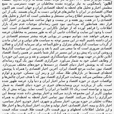
آنلاین
" پاسخگویی به نیاز برآورده نشده مخاطبان در جهت دسترسی به منبع
مطمئن اخبار و تحلیل های لحظه به لحظه اقتصادی ایران و جهان است. هم اکنون
فعالان اقتصادی در ایران با چالش‌های فراوانی دست به گریبان هستند. یکی از این
چالش‌ها نبود سیستم اطلاع رسانی مستقل و مطمئنی است که اخبار و تحلیل های
اقتصادی را در هفت روز هفته و در بیست و چهار ساعت شبانه‌روز در اختیار آنان
قرار دهد. همانطور که می‌دانیم، نبود چنین رسانه‌ای موجبات عدم تحرک بازار
اطلاعات را فراهم آورده که از عوامل ناکارایی در سیستم اقتصادی است. امید
است با وجود این سایت و امکانات جانبی آن که به طور مستمر به مخاطبان عرضه
و معرفی خواهند شد، بتوانیم سهمی در پویایی هرچه بیشتر سیستم اقتصادی در
ایران داشته باشیم. البته در این مسیر توجه به سیاست های دولتی و در امان ماندن
از گرداب سیاست گذاری‌های متزلزل و خلق‌الساعه برای سرمایه گذاران و فعالان
اقتصادی ضروری است که ما سعی می کنیم با نقد و بررسی این سیاست گذاری‌ها
و روشن کردن راه پیش رو در این مسیر در کنار شما باشیم. در همین راستا، اقتصاد
آنلاین تلاش در جهت بهبود فضای سیاستگذاری عمومی و نقد و بررسی این حوزه را
از وظایف اصلی خود به شمار می‌آورد. خبرگزاری اقتصاد نیوز یک گروه رسانه‌ای
است که به پوشش اخبار دنیای اقتصاد در دسته‌ها و حوزه‌های مختلف می‌پردازد.
اقتصاد نیوز، سایت مرجع اقتصاد ایران، آخرین اخبار اقتصادی را همراه با پوشش
لحظه‌ای قیمت‌ها در بازارهای طلا، سکه، ارز و رمز ارز، مسکن، خودرو و لوازم
خانگی منعکس می‌کند. وبسایت خبرگزاری اقتصاد نیوز که با هدف جبران چالش‌ها و
نواقصات خبری در حوزه اقتصاد و سایر اخبار ایران و دنیا وارد عرضه ظهور شده
است، یکی از پربازدید ترین وبسایت‌های خبری در حوزه دنیای اقتصاد به شمار
می‌رود و توانسته است رنک 18 الکسا در ایران را کسب نماید. روزانه بیش از یک
میلیون کاربر از این مجموعه بازدید می‌کنند و اخبار پوشش داده شده توسط این
خبرگزاری را دنبال می‌کنند. اقتصاد نیوز تمامی اخبار لحظه به لحظه‌ای به همراه
مقالات تحلیلی در حوزه بورس، اخبار مسکن و شهری، اخبار خودرو، اخبار سیاسی،
اخبار بانک و بیمه، اخبار اقتصادی، اخبار تولید و تجارت، اخبار استارتاپ‌ها و اخبار طلا
و ارز شامل: اطلاعات لحظهای و بروز قیمت دلار، قیمت طلا، قیمت سکه، قیمت
یورو، قیمت بیت کوین، قیمت درهم امارات، قیمت لیر ترکیه، قیمت یوان چین،