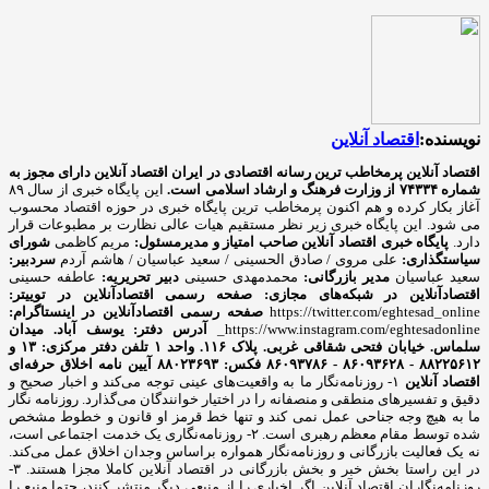
نویسنده:
اقتصاد آنلاین
اقتصاد آنلاین پرمخاطب ترین رسانه اقتصادی در ایران
اقتصاد آنلاین دارای مجوز به
شماره ۷۴۳۳۴ از وزارت فرهنگ و ارشاد اسلامی است.
این پایگاه خبری از سال ۸۹
آغاز بکار کرده و هم اکنون پرمخاطب ترین پایگاه خبری در حوزه اقتصاد محسوب
می شود. این پایگاه خبری زیر نظر مستقیم هیات عالی نظارت بر مطبوعات قرار
دارد.
پایگاه خبری اقتصاد آنلاین
صاحب امتیاز و مدیرمسئول:
مریم کاظمی
شورای
سیاستگذاری:
علی مروی / صادق الحسینی / سعید عباسیان / هاشم آردم
سردبیر:
سعید عباسیان
مدیر بازرگانی:
محمدمهدی حسینی
دبیر تحریریه:
عاطفه حسینی
اقتصادآنلاین در شبکه‌های مجازی:
صفحه رسمی اقتصادآنلاین در توییتر:
https://twitter.com/eghtesad_online
صفحه رسمی اقتصادآنلاین در اینستاگرام:
https://www.instagram.com/eghtesadonline_
آدرس دفتر: یوسف آباد. میدان
سلماس. خیابان فتحی شقاقی غربی. پلاک ۱۱۶. واحد ۱
تلفن دفتر مرکزی: ۱۳ و
۸۸۲۲۵۶۱۲ - ۸۶۰۹۳۶۲۸ - ۸۶۰۹۳۷۸۶ فکس: ۸۸۰۲۳۶۹۳
آیین نامه اخلاق حرفه‌ای
اقتصاد آنلاین
۱- روزنامه‌نگار ما به واقعیت‌های عینی توجه می‌کند و اخبار صحیح و
دقیق و تفسیرهای منطقی و منصفانه را در اختیار خوانندگان می‌گذارد. روزنامه نگار
ما به هیچ وجه جناحی عمل نمی کند و تنها خط قرمز او قانون و خطوط مشخص
شده توسط مقام معظم رهبری است. ۲- روزنامه‌نگاری یک خدمت اجتماعی است،
نه یک فعالیت بازرگانی و روزنامه‌نگار همواره براساس وجدان اخلاق عمل می‌کند.
در این راستا بخش خبر و بخش بازرگانی در اقتصاد آنلاین کاملا مجزا هستند. ۳-
روزنامه‌نگاران اقتصاد آنلاین اگر اخباری را از منبعی دیگر منتشر کنند، حتما منبع را