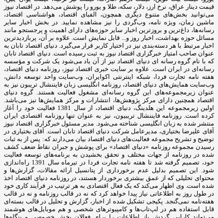
قیمت دینار عراق، نرخ ارز، دلار، سکه، طلا و یورو را پوشش می‌دهد. در اقتصاد نیوز
می‌توانید بخش‌های متنوع دیگری همچون، الفبای اقتصاد، هواشناسی اقتصاد،
ماشین زمان، ویژه نامه، وب‌گردی را نیز مشاهده نمایید. در بخش اخبار سایر
رسانه‌ها، داغ‌ترین و بروزترین اخبار سایر حوزه‌های دارای اهمیت و پرجستجو مانند
مسائل حوزه بهداشت، اخبار روز و... قابل نمایش است. علاوه بر آن، پربازدیدترین
اخبار مرتبط با هر دسته‌بندی نیز در اختیار کاربر قرار می‌گیرد. دنیای اقتصاد تابان به
عنوان صاحب امتیاز خبرگزاری اقتصاد نیوز به ثبت رسیده است. دنیای اقتصاد تابان
که با نام گروه رسانه ای دنیای اقتصاد نیز از آن یاد می‌شود یک شرکت و مؤسسه
رسانه‌ای در ایران است. علاوه بر سایت خبری اقتصاد نیوز، روزنامه دنیای اقتصاد،
هفته ‌نامه تجارت فردا، شبکه اینترنتی اکوایران، وب‌سایت واحد توسعه دانش،
وب‌سایت همایش‌های دنیای اقتصاد، روزنامه انگلیسی ‌زبان فایننشال تریبون نیز به
عنوان زیرمجموعه‌های این گروه رسانه‌ای مشغول فعالیت هستند. گروه دنیای
اقتصاد همچنین دارای مرکز پژوهش‌ها، انتشارات و مرکز همایش‌ها نیز می‌باشد.
اولین زیرمجموعه این هلدینگ، دنیای اقتصاد، از سال 1381 فعالیت خود را آغاز
کرده است. روزنامه فایننشال تریبیون، نیز به عنوان تنها روزنامه اقتصادی ایران
منتشر شده به زبان انگلیسی شناخته می‌شود. مدیر مسئول خبرگزاری اقتصاد نیوز
آقای علیرضا بختیاری، مدیرعامل شرکت دنیای اقتصاد تابان است. آقای بختیاری در
توضیح و تشریح مجموعه فعالیت‌های دنیای اقتصاد بیان می‌دارند که: پس از به ثبات
رسیدن مجموعه روزنامه «دنیای اقتصاد» برای پوشش و جبران نقاط ضعف کشف
شده در روزنامه از جهات مختلف و تحقق بخشیدن به برنامه‌های توسعه فعالیت
خود، تصمیم گرفته شد تا هفته نامه تجارت فردا در تیرماه سال 1391 راه‌اندازی
شود. این تصمیم بدلیل عدم برخورداری از پتانسیل ارائه مقالات، گزارش‌ها و
محتوای تحلیلی که از عمق بیشتری برخوردار هستند، در روزنامه دنیای اقتصاد اخذ
شده است. وی اظهار می‌کند که یک فعال اقتصادی به هر ترتیب در فرآیند کاری خود
در طول روز به اطلاعاتی نیاز پیدا خواهد کرد که نه در قالب روزنامه و نه در قالب
هفته‌نامه نمی‌گنجد. پکیجی تشکیل شده از اخبار، گزارش و تحلیل در قالب بسته‌ای
قابل استفاده هم در لپ‌تاب‌ها و کامپیوترهای شخصی و هم موبایل‌های هوشمند
می‌تواند کارایی گردش باز اطلاعات را برای فعالان بخش خصوصی و بنگاه‌ها