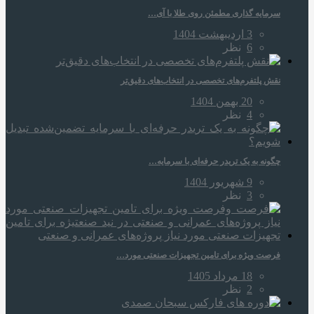
سرمایه‌ گذاری مطمئن روی طلا با آی…
3 اردیبهشت 1404
6
نظر
نقش پلتفرم‌های تخصصی در انتخاب‌های دقیق‌تر
20 بهمن 1404
4
نظر
چگونه به یک تریدر حرفه‌ای با سرمایه…
9 شهریور 1404
3
نظر
فرصت ویژه برای تامین تجهیزات صنعتی مورد…
18 مرداد 1405
2
نظر