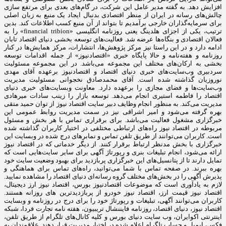
افزایش دهد. به گفته مدیر عامل این شرکت، در گام‌های بعدی برای مرتفع سازی
چالش‌های رسانه در ایران از منظر اقتصادی بدنبال ایجاد یک منبع به زبان اصلی
برای سرمایه‌گذاران خارجی برآمدیم تا بتواند از آن منبع کسب اطلاعات کند. بدین
ترتیب، یکی از اجزای هلدینگ یعنی روزنامه انگلیسی «financial tribion» را به
فعالان اقتصادی و بنگاه‌ها عرضه شد. فعالیت‌های توسعه بخشی دنیای اقتصاد تابان
ادامه دارد و در این راستا نیز مرکز پژوهش‌ها، انتشارات، مرکز همایش‌ها در کنار
روزنامه و هفته‌نامه و حالا پایگاه خبری «اقتصادنیوز» از جمله اقدامات توسعه
بخشی به ارکان‌های مختلف این مجموعه می‌باشد. در این مجموعه مسئولیت
سردبیری وب‌سایت‌های خبری دنیای اقتصاد و اقتصادنیوز برعهده آقای مهدی
نوروزیان گذاشته شده است. آقای محمدصادق نخجوانی مسئولیت مدیریت
وب‌سایت‌ها و فضای مجازی را برعهده دارد. معاونت وبسایت‌های خبری دنیای
اقتصاد را فاطمه استیری انجام می‌دهد. توسعه بازار را زینب سادات میرهادی
مدیریت می‌کند. به منظور انجام وظایف دبیر سایت اقتصاد نیوز از توان حمید متقی
بهره گرفته می‌شود و امیر اشراقی نیز در سمت مدیریت روابط عمومی این
خبرگزاری مشغول فعالیت می‌باشد. برای برقراری تماس با هر بخش و مسئول
مربوطه در اقتصاد نیوز راه‌های ارتباطی مختلفی در اختیار کاربران گذاشته شده
است. کاربران می‌توانند از طریق تلفن تماس و نمابرهای درج شده در وبسایت این
خبرگزاری با بخش مدنظر ارتباط برقرار کنند. از دیگر خدماتی که در اقتصاد نیوز
ارائه می‌شود، انجام تبلیغات بنری و رپورتاژ آگهی برای سایر سایت‌هایی است که
تمایل دارند تا از پتانسیل‌های این خبرگزاری پربازدید برای بهبود وضعیت سایت خود
بهره ببرند. در صفحه تماس با شما می‌توانید، راه‌های تماس برای هماهنگی و
پذیرش آگهی را در بخش‌های مختلف گروه رسانه‌ای دنیای اقتصاد را مشاهده نمایید.
لازم به یادآوری است که موضوعات اقتصادنیوز بورس، اقتصاد نیوز ارز دیجیتال،
اقتصاد نیوز قیمت ارز، اقتصاد نیوز خودرو از پربازدیدترین های روزانه هستند.
کاربران می‌توانند آگهی، تبلیغات و رپورتاژ خود را برای درج در روزنامه و وبسایت
اقتصاد نیوز، دنیای اقتصاد، روزنامه فایننشال تریبیون، هفته نامه تجارت فردا، شبکه
اینترنتی اکوایران، وب سایت دنیای بورس و کلیه کانال‌های تلگرام از طریق تلفن،
فکس، ایمیل و حساب تلگرام اعلام شده در اختیار مدیریت قرار دهند. علاقمندان به