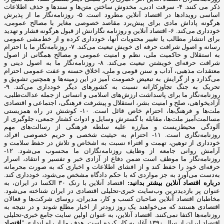
ذکر می کنند. ۴- سرقت ادبی، مخدوش ساختن متن‌ها و سندها و حذف اطلاعات
اساسی رویدادها در اقتصاد آنلاین مطرود است. ۵- روزنامه‌نگار ما از پذیرش
هرگونه پاداش مادی برای پیش‌برد مقاصد خصوصی مغایر با مصالح عمومی،
خودداری می‌کند. ۶- اقتصاد آنلاین و روزنامه نگارانش از قبول هرگونه فشار و تهدید
برای انتشار مطالب یا تغییر محتویات آنها، خودداری کرده و از خط‌مشی عمومی
رسانه و اصول شرافت حرفه ای خویش تبعیت می‌کند. ۷- روزنامه‌نگار ما با احترام
به استقلال و حاکمیت ملی، نظم و امنیت عمومی و مصالح همگانی از اصول
شرافت حرفه‌ای خویشتن تبعیت می‌کند. ۸- روزنامه‌نگار ما به اصول دینی و
معتقدات مذهبی، آداب و سنن قومی و ملی، اخلاق حسنه و عفت عمومی احترام
می‌گذارد و از گرایش به تبعیض خصومت آمیز در این زمینه‌ها و همچنین تشویق و
تحریک به جنگ تجاوزکارانه نسبت به کشورهای دیگر خودداری می‌کند. ۹-
روزنامه‌نگار ما برای پاسداشت ارزش‌های اسلامی و انسانی از جمله عدالت‌طلبی،
آزادیخواهی، صلح و امنیت بشر، استقلال و پیشرفت فرهنگی، اجتماعی و اقتصادی
ملت‌ها و فرهنگ‌ها، احترام خاص قائل است. ۱۰- کوشش در راه همزیستی
مسالمت‌آمیز ملت‌ها، مقابله با گسترش وسایل و ادوات کشتار جمعی، جلوگیری از
آلودگی محیط‌زیست و مبارزه علیه سلطه فرهنگی از رسالت‌های مهم
روزنامه‌نگاری است. ۱۱- احترام به حیثیت شخصی و حریم خصوصی افراد،
خودداری از توهین، تهمت و افتراء نسبت به اشخاص و تلاش در حفظ سلامت و
آرامش روانی جامعه از وظایف روزنامه‌نگاران ما محسوب می‌شود. ۱۲-
روزنامه‌نگار ما موظف است ضمن دفاع از آزادی خبر و تفسیر و انتقاد، اسرار
حرفه‌ای خود را حفظ کند و از افشای اطلاعات و اخباری که به صورت محرمانه
به‌دست می‌آورد به جز مواردی که با حکم دادگاه مشخص می‌شود، خودداری کند.
درباره اقتصاد آنلاین بیشتر بدانید:
اقتصاد آنلاین با رنک ۳۰ الکسا در ایران، به
عنوان پر بازدیدترین وب‌سایت خبری-تحلیلی اقتصادی در ایران شناخته می‌شود.
مخاطبان اقتصاد آنلاین صاحبان کسب و کار، مدیران، روسای شرکت‌ها و فعالان
اقتصادی هستند که می‌خواهند یک روز زودتر از اخبار مطلع شوند و در نتیجه به
روزنامه‌ها اکتفا نمی‌کنند. اقتصاد آنلاین، به عنوان اولین سایت جامع خبری-تحلیلی
اقتصاد ایران از سال ۱۳۹۰ آغاز به کار کرده است. هدف ما از راه اندازی "
اقتصاد