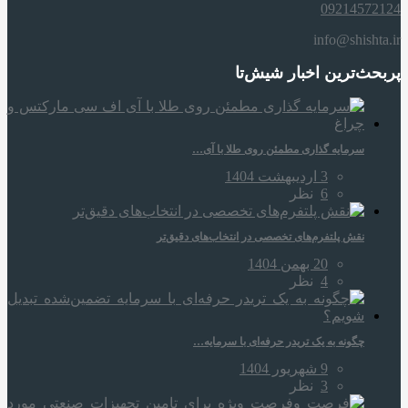
09214572124
info@shishta.ir
پربحث‌ترین اخبار شیش‌تا
سرمایه‌ گذاری مطمئن روی طلا با آی…
3 اردیبهشت 1404
6
نظر
نقش پلتفرم‌های تخصصی در انتخاب‌های دقیق‌تر
20 بهمن 1404
4
نظر
چگونه به یک تریدر حرفه‌ای با سرمایه…
9 شهریور 1404
3
نظر