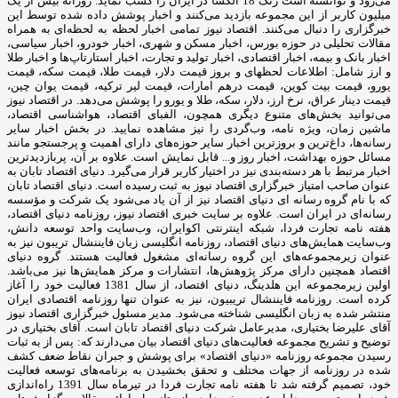
می‌رود و توانسته است رنک 18 الکسا در ایران را کسب نماید. روزانه بیش از یک
میلیون کاربر از این مجموعه بازدید می‌کنند و اخبار پوشش داده شده توسط این
خبرگزاری را دنبال می‌کنند. اقتصاد نیوز تمامی اخبار لحظه به لحظه‌ای به همراه
مقالات تحلیلی در حوزه بورس، اخبار مسکن و شهری، اخبار خودرو، اخبار سیاسی،
اخبار بانک و بیمه، اخبار اقتصادی، اخبار تولید و تجارت، اخبار استارتاپ‌ها و اخبار طلا
و ارز شامل: اطلاعات لحظهای و بروز قیمت دلار، قیمت طلا، قیمت سکه، قیمت
یورو، قیمت بیت کوین، قیمت درهم امارات، قیمت لیر ترکیه، قیمت یوان چین،
قیمت دینار عراق، نرخ ارز، دلار، سکه، طلا و یورو را پوشش می‌دهد. در اقتصاد نیوز
می‌توانید بخش‌های متنوع دیگری همچون، الفبای اقتصاد، هواشناسی اقتصاد،
ماشین زمان، ویژه نامه، وب‌گردی را نیز مشاهده نمایید. در بخش اخبار سایر
رسانه‌ها، داغ‌ترین و بروزترین اخبار سایر حوزه‌های دارای اهمیت و پرجستجو مانند
مسائل حوزه بهداشت، اخبار روز و... قابل نمایش است. علاوه بر آن، پربازدیدترین
اخبار مرتبط با هر دسته‌بندی نیز در اختیار کاربر قرار می‌گیرد. دنیای اقتصاد تابان به
عنوان صاحب امتیاز خبرگزاری اقتصاد نیوز به ثبت رسیده است. دنیای اقتصاد تابان
که با نام گروه رسانه ای دنیای اقتصاد نیز از آن یاد می‌شود یک شرکت و مؤسسه
رسانه‌ای در ایران است. علاوه بر سایت خبری اقتصاد نیوز، روزنامه دنیای اقتصاد،
هفته ‌نامه تجارت فردا، شبکه اینترنتی اکوایران، وب‌سایت واحد توسعه دانش،
وب‌سایت همایش‌های دنیای اقتصاد، روزنامه انگلیسی ‌زبان فایننشال تریبون نیز به
عنوان زیرمجموعه‌های این گروه رسانه‌ای مشغول فعالیت هستند. گروه دنیای
اقتصاد همچنین دارای مرکز پژوهش‌ها، انتشارات و مرکز همایش‌ها نیز می‌باشد.
اولین زیرمجموعه این هلدینگ، دنیای اقتصاد، از سال 1381 فعالیت خود را آغاز
کرده است. روزنامه فایننشال تریبیون، نیز به عنوان تنها روزنامه اقتصادی ایران
منتشر شده به زبان انگلیسی شناخته می‌شود. مدیر مسئول خبرگزاری اقتصاد نیوز
آقای علیرضا بختیاری، مدیرعامل شرکت دنیای اقتصاد تابان است. آقای بختیاری در
توضیح و تشریح مجموعه فعالیت‌های دنیای اقتصاد بیان می‌دارند که: پس از به ثبات
رسیدن مجموعه روزنامه «دنیای اقتصاد» برای پوشش و جبران نقاط ضعف کشف
شده در روزنامه از جهات مختلف و تحقق بخشیدن به برنامه‌های توسعه فعالیت
خود، تصمیم گرفته شد تا هفته نامه تجارت فردا در تیرماه سال 1391 راه‌اندازی