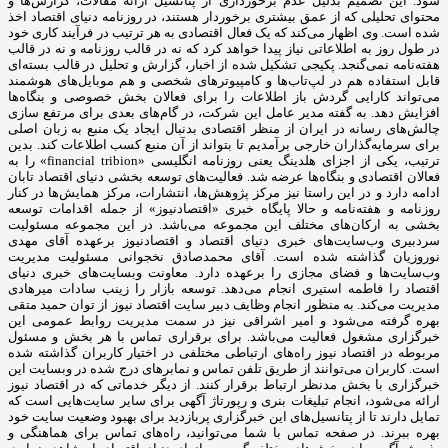
شود. این تصمیم بدلیل عدم برخورداری از پتانسیل ارائه مقالات، گزارش‌ها و
محتوای تحلیلی که از عمق بیشتری برخوردار هستند، در روزنامه دنیای اقتصاد اخذ
شده است. وی اظهار می‌کند که یک فعال اقتصادی به هر ترتیب در فرآیند کاری خود
در طول روز به اطلاعاتی نیاز پیدا خواهد کرد که نه در قالب روزنامه و نه در قالب
هفته‌نامه نمی‌گنجد. پکیجی تشکیل شده از اخبار، گزارش و تحلیل در قالب بسته‌ای
قابل استفاده هم در لپ‌تاب‌ها و کامپیوترهای شخصی و هم موبایل‌های هوشمند
می‌تواند کارایی گردش باز اطلاعات را برای فعالان بخش خصوصی و بنگاه‌ها
افزایش دهد. به گفته مدیر عامل این شرکت، در گام‌های بعدی برای مرتفع سازی
چالش‌های رسانه در ایران از منظر اقتصادی بدنبال ایجاد یک منبع به زبان اصلی
برای سرمایه‌گذاران خارجی برآمدیم تا بتواند از آن منبع کسب اطلاعات کند. بدین
ترتیب، یکی از اجزای هلدینگ یعنی روزنامه انگلیسی «financial tribion» را به
فعالان اقتصادی و بنگاه‌ها عرضه شد. فعالیت‌های توسعه بخشی دنیای اقتصاد تابان
ادامه دارد و در این راستا نیز مرکز پژوهش‌ها، انتشارات، مرکز همایش‌ها در کنار
روزنامه و هفته‌نامه و حالا پایگاه خبری «اقتصادنیوز» از جمله اقدامات توسعه
بخشی به ارکان‌های مختلف این مجموعه می‌باشد. در این مجموعه مسئولیت
سردبیری وب‌سایت‌های خبری دنیای اقتصاد و اقتصادنیوز برعهده آقای مهدی
نوروزیان گذاشته شده است. آقای محمدصادق نخجوانی مسئولیت مدیریت
وب‌سایت‌ها و فضای مجازی را برعهده دارد. معاونت وبسایت‌های خبری دنیای
اقتصاد را فاطمه استیری انجام می‌دهد. توسعه بازار را زینب سادات میرهادی
مدیریت می‌کند. به منظور انجام وظایف دبیر سایت اقتصاد نیوز از توان حمید متقی
بهره گرفته می‌شود و امیر اشراقی نیز در سمت مدیریت روابط عمومی این
خبرگزاری مشغول فعالیت می‌باشد. برای برقراری تماس با هر بخش و مسئول
مربوطه در اقتصاد نیوز راه‌های ارتباطی مختلفی در اختیار کاربران گذاشته شده
است. کاربران می‌توانند از طریق تلفن تماس و نمابرهای درج شده در وبسایت این
خبرگزاری با بخش مدنظر ارتباط برقرار کنند. از دیگر خدماتی که در اقتصاد نیوز
ارائه می‌شود، انجام تبلیغات بنری و رپورتاژ آگهی برای سایر سایت‌هایی است که
تمایل دارند تا از پتانسیل‌های این خبرگزاری پربازدید برای بهبود وضعیت سایت خود
بهره ببرند. در صفحه تماس با شما می‌توانید، راه‌های تماس برای هماهنگی و