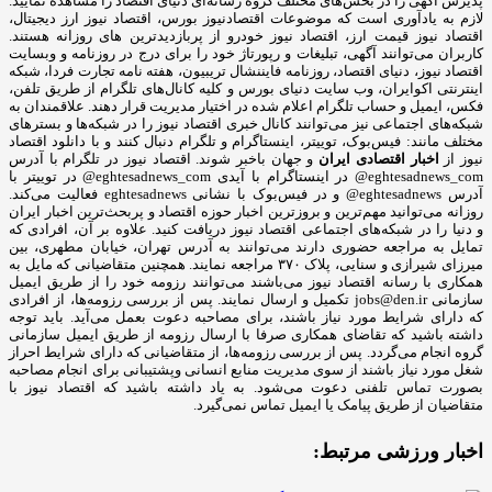
پذیرش آگهی را در بخش‌های مختلف گروه رسانه‌ای دنیای اقتصاد را مشاهده نمایید.
لازم به یادآوری است که موضوعات اقتصادنیوز بورس، اقتصاد نیوز ارز دیجیتال،
اقتصاد نیوز قیمت ارز، اقتصاد نیوز خودرو از پربازدیدترین های روزانه هستند.
کاربران می‌توانند آگهی، تبلیغات و رپورتاژ خود را برای درج در روزنامه و وبسایت
اقتصاد نیوز، دنیای اقتصاد، روزنامه فایننشال تریبیون، هفته نامه تجارت فردا، شبکه
اینترنتی اکوایران، وب سایت دنیای بورس و کلیه کانال‌های تلگرام از طریق تلفن،
فکس، ایمیل و حساب تلگرام اعلام شده در اختیار مدیریت قرار دهند. علاقمندان به
شبکه‎‌های اجتماعی نیز می‌توانند کانال خبری اقتصاد نیوز را در شبکه‌ها و بسترهای
مختلف مانند: فیس‌بوک، توییتر، اینستاگرام و تلگرام دنبال کنند و با دانلود اقتصاد
نیوز از
اخبار اقتصادی ایران
و جهان باخبر شوند. اقتصاد نیوز در تلگرام با آدرس
eghtesadnews_com@ در اینستاگرام با آیدی eghtesadnews_com@ در توییتر با
آدرس eghtesadnews@ و در فیس‌بوک با نشانی eghtesadnews فعالیت می‌کند.
روزانه می‌توانید مهم‌ترین و بروزترین اخبار حوزه اقتصاد و پربحث‌ترین اخبار ایران
و دنیا را در شبکه‌های اجتماعی اقتصاد نیوز دریافت کنید. علاوه بر آن، افرادی که
تمایل به مراجعه حضوری دارند می‌توانند به آدرس تهران، خیابان مطهری، بین
میرزای شیرازی و سنایی، پلاک ۳۷۰ مراجعه نمایند. همچنین متقاضیانی که مایل به
همکاری با رسانه‌ اقتصاد نیوز می‌باشند می‌توانند رزومه خود را از طریق ایمیل
سازمانی jobs@den.ir تکمیل و ارسال نمایند. پس از بررسی رزومه‌ها، از افرادی
که دارای شرایط مورد نیاز باشند، برای مصاحبه دعوت بعمل می‌آید. باید توجه
داشته باشید که تقاضای همکاری صرفا با ارسال رزومه از طریق ایمیل سازمانی
گروه انجام می‌گردد. پس از بررسی رزومه‌ها، از متقاضیانی که دارای شرایط احراز
شغل مورد نیاز باشند از سوی مدیریت منابع انسانی وپشتیبانی برای انجام مصاحبه
بصورت تماس تلفنی دعوت می‌شود. به یاد داشته باشید که اقتصاد نیوز با
متقاضیان از طریق پیامک یا ایمیل تماس نمی‌گیرد.
اخبار ورزشی مرتبط: