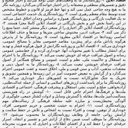
اقتصاد آنلاین
۱- روزنامه‌نگار ما به واقعیت‌های عینی توجه می‌کند و اخبار صحیح و
دقیق و تفسیرهای منطقی و منصفانه را در اختیار خوانندگان می‌گذارد. روزنامه نگار
ما به هیچ وجه جناحی عمل نمی کند و تنها خط قرمز او قانون و خطوط مشخص
شده توسط مقام معظم رهبری است. ۲- روزنامه‌نگاری یک خدمت اجتماعی است،
نه یک فعالیت بازرگانی و روزنامه‌نگار همواره براساس وجدان اخلاق عمل می‌کند.
در این راستا بخش خبر و بخش بازرگانی در اقتصاد آنلاین کاملا مجزا هستند. ۳-
روزنامه‌نگاران اقتصاد آنلاین اگر اخباری را از منبعی دیگر منتشر کنند، حتما منبع را
ذکر می کنند. ۴- سرقت ادبی، مخدوش ساختن متن‌ها و سندها و حذف اطلاعات
اساسی رویدادها در اقتصاد آنلاین مطرود است. ۵- روزنامه‌نگار ما از پذیرش
هرگونه پاداش مادی برای پیش‌برد مقاصد خصوصی مغایر با مصالح عمومی،
خودداری می‌کند. ۶- اقتصاد آنلاین و روزنامه نگارانش از قبول هرگونه فشار و تهدید
برای انتشار مطالب یا تغییر محتویات آنها، خودداری کرده و از خط‌مشی عمومی
رسانه و اصول شرافت حرفه ای خویش تبعیت می‌کند. ۷- روزنامه‌نگار ما با احترام
به استقلال و حاکمیت ملی، نظم و امنیت عمومی و مصالح همگانی از اصول
شرافت حرفه‌ای خویشتن تبعیت می‌کند. ۸- روزنامه‌نگار ما به اصول دینی و
معتقدات مذهبی، آداب و سنن قومی و ملی، اخلاق حسنه و عفت عمومی احترام
می‌گذارد و از گرایش به تبعیض خصومت آمیز در این زمینه‌ها و همچنین تشویق و
تحریک به جنگ تجاوزکارانه نسبت به کشورهای دیگر خودداری می‌کند. ۹-
روزنامه‌نگار ما برای پاسداشت ارزش‌های اسلامی و انسانی از جمله عدالت‌طلبی،
آزادیخواهی، صلح و امنیت بشر، استقلال و پیشرفت فرهنگی، اجتماعی و اقتصادی
ملت‌ها و فرهنگ‌ها، احترام خاص قائل است. ۱۰- کوشش در راه همزیستی
مسالمت‌آمیز ملت‌ها، مقابله با گسترش وسایل و ادوات کشتار جمعی، جلوگیری از
آلودگی محیط‌زیست و مبارزه علیه سلطه فرهنگی از رسالت‌های مهم
روزنامه‌نگاری است. ۱۱- احترام به حیثیت شخصی و حریم خصوصی افراد،
خودداری از توهین، تهمت و افتراء نسبت به اشخاص و تلاش در حفظ سلامت و
آرامش روانی جامعه از وظایف روزنامه‌نگاران ما محسوب می‌شود. ۱۲-
روزنامه‌نگار ما موظف است ضمن دفاع از آزادی خبر و تفسیر و انتقاد، اسرار
حرفه‌ای خود را حفظ کند و از افشای اطلاعات و اخباری که به صورت محرمانه