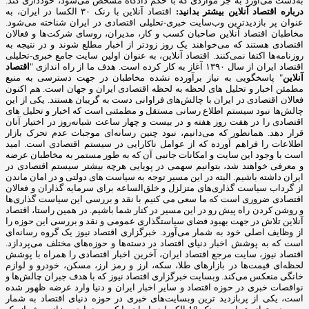
به‌دست می‌آورد به جز مواردی که با حکم دادگاه مشخص می‌شود، خودداری کند.
درباره اقتصاد آنلاین بیشتر بدانید:
اقتصاد آنلاین با رنک ۳۰ الکسا در ایران، به
عنوان پر بازدیدترین وب‌سایت خبری-تحلیلی اقتصادی در ایران شناخته می‌شود.
مخاطبان اقتصاد آنلاین صاحبان کسب و کار، مدیران، روسای شرکت‌ها و فعالان
اقتصادی هستند که می‌خواهند یک روز زودتر از اخبار مطلع شوند و در نتیجه به
روزنامه‌ها اکتفا نمی‌کنند. اقتصاد آنلاین، به عنوان اولین سایت جامع خبری-تحلیلی
اقتصاد ایران از سال ۱۳۹۰ آغاز به کار کرده است. هدف ما از راه اندازی "
اقتصاد
آنلاین
" پاسخگویی به نیاز برآورده نشده مخاطبان در جهت دسترسی به منبع
مطمئن اخبار و تحلیل های لحظه به لحظه اقتصادی ایران و جهان است. هم اکنون
فعالان اقتصادی در ایران با چالش‌های فراوانی دست به گریبان هستند. یکی از این
چالش‌ها نبود سیستم اطلاع رسانی مستقل و مطمئنی است که اخبار و تحلیل های
اقتصادی را در هفت روز هفته و در بیست و چهار ساعت شبانه‌روز در اختیار آنان
قرار دهد. همانطور که می‌دانیم، نبود چنین رسانه‌ای موجبات عدم تحرک بازار
اطلاعات را فراهم آورده که از عوامل ناکارایی در سیستم اقتصادی است. امید
است با وجود این سایت و امکانات جانبی آن که به طور مستمر به مخاطبان عرضه
و معرفی خواهند شد، بتوانیم سهمی در پویایی هرچه بیشتر سیستم اقتصادی در
ایران داشته باشیم. البته در این مسیر توجه به سیاست های دولتی و در امان ماندن
از گرداب سیاست گذاری‌های متزلزل و خلق‌الساعه برای سرمایه گذاران و فعالان
اقتصادی ضروری است که ما سعی می کنیم با نقد و بررسی این سیاست گذاری‌ها
و روشن کردن راه پیش رو در این مسیر در کنار شما باشیم. در همین راستا، اقتصاد
آنلاین تلاش در جهت بهبود فضای سیاستگذاری عمومی و نقد و بررسی این حوزه را
از وظایف اصلی خود به شمار می‌آورد. خبرگزاری اقتصاد نیوز یک گروه رسانه‌ای
است که به پوشش اخبار دنیای اقتصاد در دسته‌ها و حوزه‌های مختلف می‌پردازد.
اقتصاد نیوز، سایت مرجع اقتصاد ایران، آخرین اخبار اقتصادی را همراه با پوشش
لحظه‌ای قیمت‌ها در بازارهای طلا، سکه، ارز و رمز ارز، مسکن، خودرو و لوازم
خانگی منعکس می‌کند. وبسایت خبرگزاری اقتصاد نیوز که با هدف جبران چالش‌ها و
نواقصات خبری در حوزه اقتصاد و سایر اخبار ایران و دنیا وارد عرضه ظهور شده
است، یکی از پربازدید ترین وبسایت‌های خبری در حوزه دنیای اقتصاد به شمار