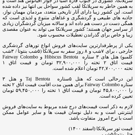
سریلانکا، کشوری در جنوب قاره آسیا در جوار اقیانوس هند است و
به همین خاطر به سریلانکا لقب کشور سواحل بی انتها نیز داده شده
است. این کشور زیبا دارای آثار تاریخی متعدد، مردمان مهمان نواز،
جاذبه های طبیعی و گردشگری و غذاهای متنوع و لذیذی است که
همگی دست در دست هم داده اند و سالانه میزبان گردشگران زیادی
از سراسر جهان هستند؛ کشور سریلانکا می تواند به عنوان مقصدی
زیبا و خاص برای گذراندن تعطیلات محسوب شود.
یکی از پرطرفدارترین سایت‌های فروش انواع تورهای گردشگری
خارجی ، برای ۷شب و ۸ روز سفر به سریلانکا (۵شب بنتوتا / ۳شب
کلمبو) هتل های ۳ ستاره Hibiscus Bentota و Fairway Colombo
قیمت اتاق ۲ تخته را ۳۲,۹۰۰,۰۰۰ تومان و قیمت اتاق ۱
تخته ۴۲,۷۰۰,۰۰۰ تومان اعلام شده است.
این درحالی است که هتل ۵ستاره Taj Bentota و هتل ۳
ستاره Fairway Colombo برای همین مدت اقامت قیمت اتاق ۲ تخته
را ۴۵,۸۰۰,۰۰۰ تومان و قیمت اتاق ۱ تخته را ۵۹,۴۵۰,۰۰۰ تومان
تعیین کرده است.
لازم به ذکر است قیمت‌های درج شده مربوط به سایت‌های فروش
اینترنتی است و به دلیل نوسان قیمت ها و سایر عوامل ممکن
است با نرخ امروز متفاوت باشد.
قیمت تور سریلانکا (اسفند ۱۴۰۰)
هتل بنتوتا/۵شب