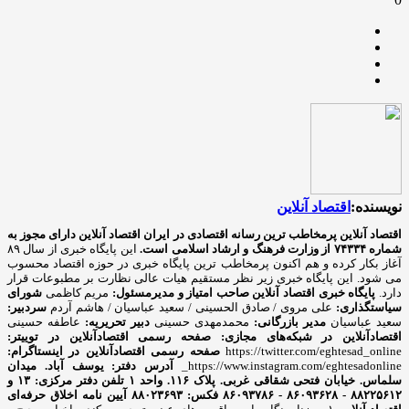
نویسنده:
اقتصاد آنلاین
اقتصاد آنلاین پرمخاطب ترین رسانه اقتصادی در ایران
اقتصاد آنلاین دارای مجوز به
شماره ۷۴۳۳۴ از وزارت فرهنگ و ارشاد اسلامی است.
این پایگاه خبری از سال ۸۹
آغاز بکار کرده و هم اکنون پرمخاطب ترین پایگاه خبری در حوزه اقتصاد محسوب
می شود. این پایگاه خبری زیر نظر مستقیم هیات عالی نظارت بر مطبوعات قرار
دارد.
پایگاه خبری اقتصاد آنلاین
صاحب امتیاز و مدیرمسئول:
مریم کاظمی
شورای
سیاستگذاری:
علی مروی / صادق الحسینی / سعید عباسیان / هاشم آردم
سردبیر:
سعید عباسیان
مدیر بازرگانی:
محمدمهدی حسینی
دبیر تحریریه:
عاطفه حسینی
اقتصادآنلاین در شبکه‌های مجازی:
صفحه رسمی اقتصادآنلاین در توییتر:
https://twitter.com/eghtesad_online
صفحه رسمی اقتصادآنلاین در اینستاگرام:
https://www.instagram.com/eghtesadonline_
آدرس دفتر: یوسف آباد. میدان
سلماس. خیابان فتحی شقاقی غربی. پلاک ۱۱۶. واحد ۱
تلفن دفتر مرکزی: ۱۳ و
۸۸۲۲۵۶۱۲ - ۸۶۰۹۳۶۲۸ - ۸۶۰۹۳۷۸۶ فکس: ۸۸۰۲۳۶۹۳
آیین نامه اخلاق حرفه‌ای