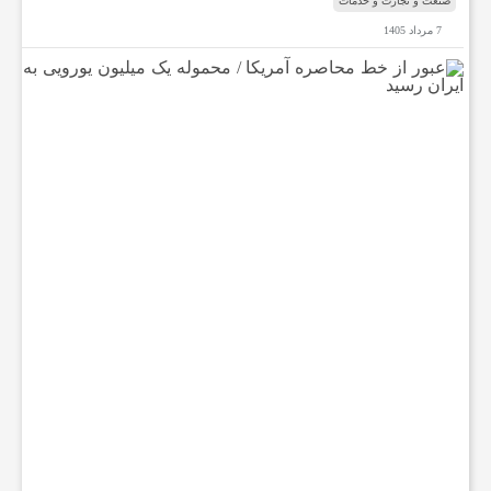
صنعت و تجارت و خدمات
7 مرداد 1405
ع
ب
و
ر
ا
ز
خ
ط
م
ح
ا
ص
ر
ه
آ
م
ر
ی
ک
ا