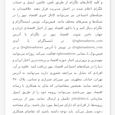
و کلیه کانال‌های تلگرام از طریق تلفن، فکس، ایمیل و حساب
ت
تلگرام اعلام شده در اختیار مدیریت قرار دهند. علاقمندان به
شبکه‎‌های اجتماعی نیز می‌توانند کانال خبری اقتصاد نیوز را در
شبکه‌ها و بسترهای مختلف مانند: فیس‌بوک، توییتر، اینستاگرام و
س
تلگرام دنبال کنند و با دانلود اقتصاد نیوز از
اخبار اقتصادی ایران
و
جهان باخبر شوند. اقتصاد نیوز در تلگرام با آدرس
ا
eghtesadnews_com@ در اینستاگرام با آیدی
eghtesadnews_com@ در توییتر با آدرس eghtesadnews@ و در
ی
فیس‌بوک با نشانی eghtesadnews فعالیت می‌کند. روزانه می‌توانید
مهم‌ترین و بروزترین اخبار حوزه اقتصاد و پربحث‌ترین اخبار ایران و
دنیا را در شبکه‌های اجتماعی اقتصاد نیوز دریافت کنید. علاوه بر آن،
ر
افرادی که تمایل به مراجعه حضوری دارند می‌توانند به آدرس
تهران، خیابان مطهری، بین میرزای شیرازی و سنایی، پلاک ۳۷۰
مراجعه نمایند. همچنین متقاضیانی که مایل به همکاری با رسانه‌
اقتصاد نیوز می‌باشند می‌توانند رزومه خود را از طریق ایمیل
سازمانی jobs@den.ir تکمیل و ارسال نمایند. پس از بررسی
رزومه‌ها، از افرادی که دارای شرایط مورد نیاز باشند، برای مصاحبه
دعوت بعمل می‌آید. باید توجه داشته باشید که تقاضای همکاری