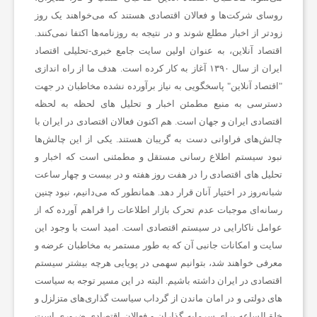
ن
روسای شرکت‌ها و فعالان اقتصادی هستند که می‌خواهند یک روز
زودتر از اخبار مطلع شوند و در نتیجه به روزنامه‌ها اکتفا نمی‌کنند.
اقتصاد آنلاین، به عنوان اولین سایت جامع خبری-تحلیلی اقتصاد
ا
ایران از سال ۱۳۹۰ آغاز به کار کرده است. هدف ما از راه اندازی
"
اقتصاد آنلاین
" پاسخگویی به نیاز برآورده نشده مخاطبان در جهت
ن
دسترسی به منبع مطمئن اخبار و تحلیل های لحظه به لحظه
اقتصادی ایران و جهان است. هم اکنون فعالان اقتصادی در ایران با
س
چالش‌های فراوانی دست به گریبان هستند. یکی از این چالش‌ها
نبود سیستم اطلاع رسانی مستقل و مطمئنی است که اخبار و
تحلیل های اقتصادی را در هفت روز هفته و در بیست و چهار ساعت
ا
شبانه‌روز در اختیار آنان قرار دهد. همانطور که می‌دانیم، نبود چنین
رسانه‌ای موجبات عدم تحرک بازار اطلاعات را فراهم آورده که از
ی
عوامل ناکارایی در سیستم اقتصادی است. امید است با وجود این
سایت و امکانات جانبی آن که به طور مستمر به مخاطبان عرضه و
معرفی خواهند شد، بتوانیم سهمی در پویایی هرچه بیشتر سیستم
ر
اقتصادی در ایران داشته باشیم. البته در این مسیر توجه به سیاست
های دولتی و در امان ماندن از گرداب سیاست گذاری‌های متزلزل و
ر
خلق‌الساعه برای سرمایه گذاران و فعالان اقتصادی ضروری است