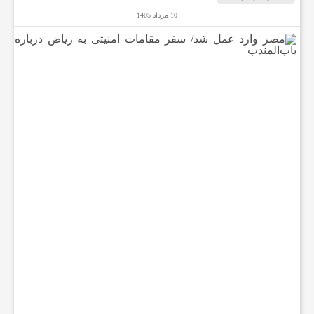
10 مرداد 1405
م
ص
ر
و
ا
ر
د
ع
م
ل
ش
د
/
س
ف
ر
م
ق
ا
م