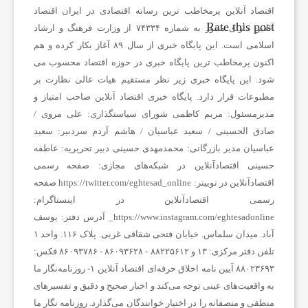
اقتصاد آنلاین پرمخاطب ترین رسانه اقتصادی در ایران
اقتصاد
ن
Rate this post
آنلاین دارای مجوز به شماره ۷۴۳۳۴ از وزارت فرهنگ و ارشاد
اسلامی است.
این پایگاه خبری از سال ۸۹ آغاز بکار کرده و هم
اکنون پرمخاطب ترین پایگاه خبری در حوزه اقتصاد محسوب می
ا
شود. این پایگاه خبری زیر نظر مستقیم هیات عالی نظارت بر
مطبوعات قرار دارد.
پایگاه خبری اقتصاد آنلاین
صاحب امتیاز و
خ
مدیرمسئول:
مریم کاظمی
شورای سیاستگذاری:
علی مروی /
صادق الحسینی / سعید عباسیان / هاشم آردم
سردبیر:
سعید
ب
عباسیان
مدیر بازرگانی:
محمدمهدی حسینی
دبیر تحریریه:
عاطفه
حسینی
اقتصادآنلاین در شبکه‌های مجازی:
صفحه رسمی
اقتصادآنلاین در توییتر:
https://twitter.com/eghtesad_online
صفحه
ا
رسمی اقتصادآنلاین در اینستاگرام:
https://www.instagram.com/eghtesadonline_
آدرس دفتر: یوسف
ر
آباد. میدان سلماس. خیابان فتحی شقاقی غربی. پلاک ۱۱۶. واحد ۱
تلفن دفتر مرکزی: ۱۳ و ۸۸۲۲۵۶۱۲ - ۸۶۰۹۳۶۲۸ - ۸۶۰۹۳۷۸۶ فکس:
۸۸۰۲۳۶۹۳
آیین نامه اخلاق حرفه‌ای اقتصاد آنلاین
۱- روزنامه‌نگار ما
ف
به واقعیت‌های عینی توجه می‌کند و اخبار صحیح و دقیق و تفسیرهای
منطقی و منصفانه را در اختیار خوانندگان می‌گذارد. روزنامه نگار ما