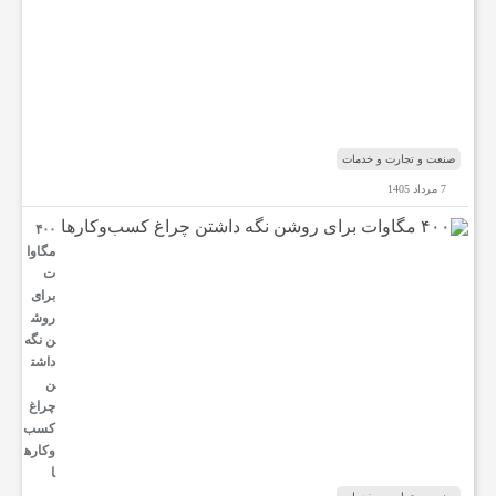
ب‌
ا
ل
م
ن
د
ب
صنعت و تجارت و خدمات
7 مرداد 1405
۴۰۰
مگاوا
ت
برای
روش
ن نگه
داشت
ن
چراغ
کسب‌
وکار‌ه
ا