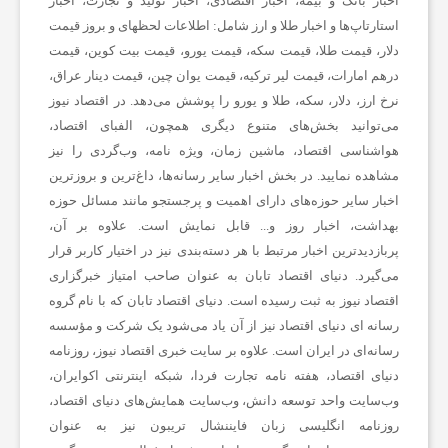
اخبار بانک و بیمه، اخبار اقتصادی، اخبار تولید و تجارت، اخبار
ر
استارتاپ‌ها و اخبار طلا و ارز شامل: اطلاعات لحظهای و بروز قیمت
دلار، قیمت طلا، قیمت سکه، قیمت یورو، قیمت بیت کوین، قیمت
درهم امارات، قیمت لیر ترکیه، قیمت یوان چین، قیمت دینار عراق،
ز
نرخ ارز، دلار، سکه، طلا و یورو را پوشش می‌دهد. در اقتصاد نیوز
می‌توانید بخش‌های متنوع دیگری همچون، الفبای اقتصاد،
ش
هواشناسی اقتصاد، ماشین زمان، ویژه نامه، وب‌گردی را نیز
مشاهده نمایید. در بخش اخبار سایر رسانه‌ها، داغ‌ترین و بروزترین
ی
اخبار سایر حوزه‌های دارای اهمیت و پرجستجو مانند مسائل حوزه
بهداشت، اخبار روز و... قابل نمایش است. علاوه بر آن،
پربازدیدترین اخبار مرتبط با هر دسته‌بندی نیز در اختیار کاربر قرار
ت
می‌گیرد. دنیای اقتصاد تابان به عنوان صاحب امتیاز خبرگزاری
اقتصاد نیوز به ثبت رسیده است. دنیای اقتصاد تابان که با نام گروه
غ
رسانه ای دنیای اقتصاد نیز از آن یاد می‌شود یک شرکت و مؤسسه
رسانه‌ای در ایران است. علاوه بر سایت خبری اقتصاد نیوز، روزنامه
دنیای اقتصاد، هفته ‌نامه تجارت فردا، شبکه اینترنتی اکوایران،
ذ
وب‌سایت واحد توسعه دانش، وب‌سایت همایش‌های دنیای اقتصاد،
روزنامه انگلیسی ‌زبان فایننشال تریبون نیز به عنوان
ی