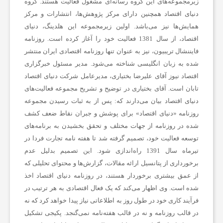
زیرمجموعه‌های این گروه رسانه‌ای مشغول فعالیت هستند. گروه
دنیای اقتصاد همچنین دارای مرکز پژوهش‌ها، انتشارات و مرکز
ه
همایش‌ها نیز می‌باشد. اولین زیرمجموعه این هلدینگ، دنیای
اقتصاد، از سال 1381 فعالیت خود را آغاز کرده است. روزنامه
فایننشال تریبیون، نیز به عنوان تنها روزنامه اقتصادی ایران منتشر
،
شده به زبان انگلیسی شناخته می‌شود. مدیر مسئول خبرگزاری
اقتصاد نیوز آقای علیرضا بختیاری، مدیرعامل شرکت دنیای اقتصاد
پ
تابان است. آقای بختیاری در توضیح و تشریح مجموعه فعالیت‌های
دنیای اقتصاد بیان می‌دارند که: پس از به ثبات رسیدن مجموعه
روزنامه «دنیای اقتصاد» برای پوشش و جبران نقاط ضعف کشف
ز
شده در روزنامه از جهات مختلف و تحقق بخشیدن به برنامه‌های
توسعه فعالیت خود، تصمیم گرفته شد تا هفته نامه تجارت فردا در
ش
تیرماه سال 1391 راه‌اندازی شود. این تصمیم بدلیل عدم
برخورداری از پتانسیل ارائه مقالات، گزارش‌ها و محتوای تحلیلی که
ک
از عمق بیشتری برخوردار هستند، در روزنامه دنیای اقتصاد اخذ
شده است. وی اظهار می‌کند که یک فعال اقتصادی به هر ترتیب در
فرآیند کاری خود در طول روز به اطلاعاتی نیاز پیدا خواهد کرد که نه
ی
در قالب روزنامه و نه در قالب هفته‌نامه نمی‌گنجد. پکیجی تشکیل