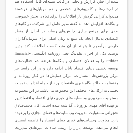
شده از اخبار، گزارش و تحلیل در قالب بسته‌ای قابل استفاده هم
،
در لپ‌تاب‌ها و کامپیوترهای شخصی و هم موبایل‌های هوشمند
می‌تواند کارایی گردش باز اطلاعات را برای فعالان بخش خصوصی
و بنگاه‌ها افزایش دهد. به گفته مدیر عامل این شرکت، در گام‌های
س
بعدی برای مرتفع سازی چالش‌های رسانه در ایران از منظر
اقتصادی بدنبال ایجاد یک منبع به زبان اصلی برای سرمایه‌گذاران
ل
خارجی برآمدیم تا بتواند از آن منبع کسب اطلاعات کند. بدین
ترتیب، یکی از اجزای هلدینگ یعنی روزنامه انگلیسی «financial
ا
tribion» را به فعالان اقتصادی و بنگاه‌ها عرضه شد. فعالیت‌های
توسعه بخشی دنیای اقتصاد تابان ادامه دارد و در این راستا نیز
مرکز پژوهش‌ها، انتشارات، مرکز همایش‌ها در کنار روزنامه و
م
هفته‌نامه و حالا پایگاه خبری «اقتصادنیوز» از جمله اقدامات توسعه
بخشی به ارکان‌های مختلف این مجموعه می‌باشد. در این مجموعه
ت
مسئولیت سردبیری وب‌سایت‌های خبری دنیای اقتصاد و اقتصادنیوز
برعهده آقای مهدی نوروزیان گذاشته شده است. آقای محمدصادق
نخجوانی مسئولیت مدیریت وب‌سایت‌ها و فضای مجازی را برعهده
ص
دارد. معاونت وبسایت‌های خبری دنیای اقتصاد را فاطمه استیری
انجام می‌دهد. توسعه بازار را زینب سادات میرهادی مدیریت
ن