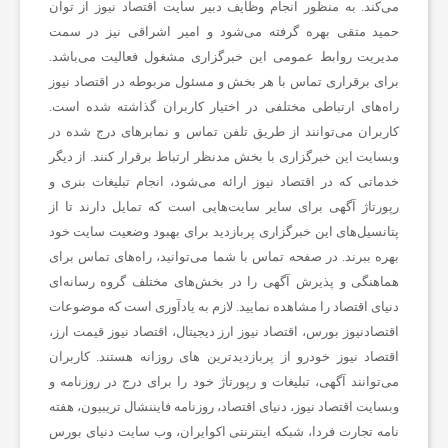
می‌کند. به منظور انجام وظایف دبیر سایت اقتصاد نیوز از توان
حمید متقی بهره گرفته می‌شود و امیر اشراقی نیز در سمت
ع
مدیریت روابط عمومی این خبرگزاری مشغول فعالیت می‌باشد.
برای برقراری تماس با هر بخش و مسئول مربوطه در اقتصاد نیوز
راه‌های ارتباطی مختلفی در اختیار کاربران گذاشته شده است.
ت
کاربران می‌توانند از طریق تلفن تماس و نمابرهای درج شده در
وبسایت این خبرگزاری با بخش مدنظر ارتباط برقرار کنند. از دیگر
و
خدماتی که در اقتصاد نیوز ارائه می‌شود، انجام تبلیغات بنری و
رپورتاژ آگهی برای سایر سایت‌هایی است که تمایل دارند تا از
پتانسیل‌های این خبرگزاری پربازدید برای بهبود وضعیت سایت خود
خ
بهره ببرند. در صفحه تماس با شما می‌توانید، راه‌های تماس برای
هماهنگی و پذیرش آگهی را در بخش‌های مختلف گروه رسانه‌ای
د
دنیای اقتصاد را مشاهده نمایید. لازم به یادآوری است که موضوعات
اقتصادنیوز بورس، اقتصاد نیوز ارز دیجیتال، اقتصاد نیوز قیمت ارز،
م
اقتصاد نیوز خودرو از پربازدیدترین های روزانه هستند. کاربران
می‌توانند آگهی، تبلیغات و رپورتاژ خود را برای درج در روزنامه و
وبسایت اقتصاد نیوز، دنیای اقتصاد، روزنامه فایننشال تریبیون، هفته
ا
نامه تجارت فردا، شبکه اینترنتی اکوایران، وب سایت دنیای بورس