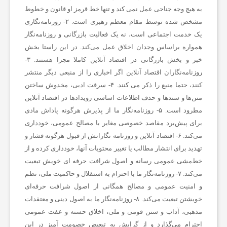
و
به هیچ وجه جناحی عمل نمی کند و تنها خط قرمز او قانون و خطوط
مشخص شده توسط مقام معظم رهبری است. ۲- روزنامه‌نگاری
ت
یک خدمت اجتماعی است، نه یک فعالیت بازرگانی و روزنامه‌نگار
همواره براساس وجدان اخلاق عمل می‌کند. در این راستا بخش
خبر و بخش بازرگانی در اقتصاد آنلاین کاملا مجزا هستند. ۳-
س
روزنامه‌نگاران اقتصاد آنلاین اگر اخباری را از منبعی دیگر منتشر
کنند، حتما منبع را ذکر می کنند. ۴- سرقت ادبی، مخدوش ساختن
ا
متن‌ها و سندها و حذف اطلاعات اساسی رویدادها در اقتصاد آنلاین
مطرود است. ۵- روزنامه‌نگار ما از پذیرش هرگونه پاداش مادی
برای پیش‌برد مقاصد خصوصی مغایر با مصالح عمومی، خودداری
ل
می‌کند. ۶- اقتصاد آنلاین و روزنامه نگارانش از قبول هرگونه فشار و
تهدید برای انتشار مطالب یا تغییر محتویات آنها، خودداری کرده و از
ا
خط‌مشی عمومی رسانه و اصول شرافت حرفه ای خویش تبعیت
می‌کند. ۷- روزنامه‌نگار ما با احترام به استقلال و حاکمیت ملی، نظم
و امنیت عمومی و مصالح همگانی از اصول شرافت حرفه‌ای
خ
خویشتن تبعیت می‌کند. ۸- روزنامه‌نگار ما به اصول دینی و معتقدات
مذهبی، آداب و سنن قومی و ملی، اخلاق حسنه و عفت عمومی
ب
احترام می‌گذارد و از گرایش به تبعیض خصومت آمیز در این