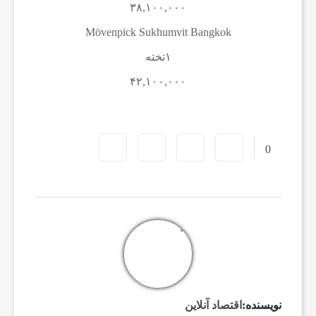
و
۳۸,۱۰۰,۰۰۰
Mövenpick Sukhumvit Bangkok
ت
۱تخته
۴۲,۱۰۰,۰۰۰
ب
ا
0
ل
ج
ه
ا
نویسنده:
اقتصاد آنلاین