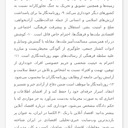
زمینه‌ها و همچنین تشویق و تحریک به جنگ تجاوزکارانه نسبت به
ا
کشورهای دیگر خودداری می‌کند. ۹- روزنامه‌نگار ما برای پاسداشت
ارزش‌های اسلامی و انسانی از جمله عدالت‌طلبی، آزادیخواهی،
صلح و امنیت بشر، استقلال و پیشرفت فرهنگی، اجتماعی و
ر
اقتصادی ملت‌ها و فرهنگ‌ها، احترام خاص قائل است. ۱۰- کوشش
در راه همزیستی مسالمت‌آمیز ملت‌ها، مقابله با گسترش وسایل و
و
ادوات کشتار جمعی، جلوگیری از آلودگی محیط‌زیست و مبارزه
علیه سلطه فرهنگی از رسالت‌های مهم روزنامه‌نگاری است. ۱۱-
احترام به حیثیت شخصی و حریم خصوصی افراد، خودداری از
ر
توهین، تهمت و افتراء نسبت به اشخاص و تلاش در حفظ سلامت و
آرامش روانی جامعه از وظایف روزنامه‌نگاران ما محسوب می‌شود.
ز
۱۲- روزنامه‌نگار ما موظف است ضمن دفاع از آزادی خبر و تفسیر و
انتقاد، اسرار حرفه‌ای خود را حفظ کند و از افشای اطلاعات و
ش
اخباری که به صورت محرمانه به‌دست می‌آورد به جز مواردی که با
حکم دادگاه مشخص می‌شود، خودداری کند.
درباره اقتصاد آنلاین
بیشتر بدانید:
اقتصاد آنلاین با رنک ۳۰ الکسا در ایران، به عنوان پر
ز
بازدیدترین وب‌سایت خبری-تحلیلی اقتصادی در ایران شناخته
می‌شود. مخاطبان اقتصاد آنلاین صاحبان کسب و کار، مدیران،