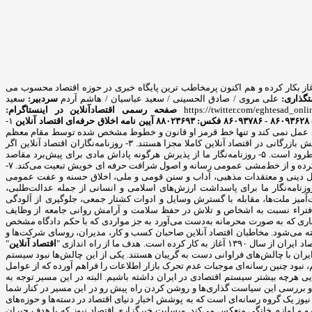
 پایگاه خبری از سال ۸۹ آغاز بکار کرده و هم اکنون پرمخاطب ترین پایگاه خبری در حوزه اقتصاد محسوب می
گذاری:
علی مروی / صادق الحسینی / سعید عباسیان / هاشم آردم
سردبیر:
سعید
https://twitter.com/eghtesad_onli
صفحه رسمی اقتصادآنلاین در اینستاگرام:
آیین نامه اخلاق حرفه‌ای اقتصاد آنلاین
۱-
ه جناحی عمل نمی کند و تنها خط قرمز او قانون و خطوط مشخص شده توسط مقام معظم
رهبری است. ۲- روزنامه‌نگاری یک خدمت اجتماعی است، نه یک فعالیت بازرگانی و روزنامه‌نگار همواره براساس وجدان اخلاق عمل می‌کند. در این راستا بخش خبر و بخش بازرگانی در اقتصاد آنلاین کاملا مجزا هستند. ۳- روزنامه‌نگاران اقتصاد آنلاین اگر
اخباری را از منبعی دیگر منتشر کنند، حتما منبع را ذکر می کنند. ۴- سرقت ادبی، مخدوش ساختن متن‌ها و سندها و حذف اطلاعات اساسی رویدادها در اقتصاد آنلاین مطرود است. ۵- روزنامه‌نگار ما از پذیرش هرگونه پاداش مادی برای پیش‌برد مقاصد
خصوصی مغایر با مصالح عمومی، خودداری می‌کند. ۶- اقتصاد آنلاین و روزنامه نگارانش از قبول هرگونه فشار و تهدید برای انتشار مطالب یا تغییر محتویات آنها، خودداری کرده و از خط‌مشی عمومی رسانه و اصول شرافت حرفه ای خویش تبعیت می‌کند. ۷-
 نظم و امنیت عمومی و مصالح همگانی از اصول شرافت حرفه‌ای خویشتن تبعیت می‌کند. ۸- روزنامه‌نگار ما به اصول دینی و معتقدات مذهبی، آداب و سنن قومی و ملی، اخلاق حسنه و عفت عمومی
می‌گذارد و از گرایش به تبعیض خصومت آمیز در این زمینه‌ها و همچنین تشویق و تحریک به جنگ تجاوزکارانه نسبت به کشورهای دیگر خودداری می‌کند. ۹- روزنامه‌نگار ما برای پاسداشت ارزش‌های اسلامی و انسانی از جمله عدالت‌طلبی،
تصادی ملت‌ها و فرهنگ‌ها، احترام خاص قائل است. ۱۰- کوشش در راه همزیستی مسالمت‌آمیز ملت‌ها، مقابله با گسترش وسایل و ادوات کشتار جمعی، جلوگیری از آلودگی
صوصی افراد، خودداری از توهین، تهمت و افتراء نسبت به اشخاص و تلاش در حفظ سلامت و آرامش روانی جامعه از وظایف
ای اطلاعات و اخباری که به صورت محرمانه به‌دست می‌آورد به جز مواردی که با حکم دادگاه مشخص
ر ایران شناخته می‌شود. مخاطبان اقتصاد آنلاین صاحبان کسب و کار، مدیران، روسای شرکت‌ها و
دف ما از راه اندازی "
اقتصاد آنلاین
"
ران با چالش‌های فراوانی دست به گریبان هستند. یکی از این چالش‌ها نبود سیستم
 نبود چنین رسانه‌ای موجبات عدم تحرک بازار اطلاعات را فراهم آورده که از عوامل
 هرچه بیشتر سیستم اقتصادی در ایران داشته باشیم. البته در این مسیر توجه به
و بررسی این سیاست گذاری‌ها و روشن کردن راه پیش رو در این مسیر در کنار شما
یوز یک گروه رسانه‌ای است که به پوشش اخبار دنیای اقتصاد در دسته‌ها و حوزه‌های
درو و لوازم خانگی منعکس می‌کند. وبسایت خبرگزاری اقتصاد نیوز که با هدف جبران