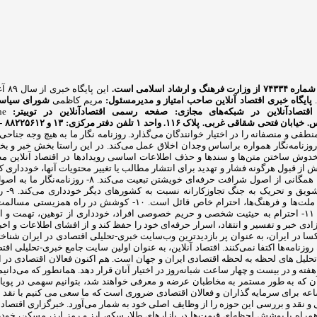
شاد اسلامی است.
این
.
پایگاه خبری اقتصاد آنلاین
صاحب امتیاز و مدیرمسئول:
مریم کاظمی
شورای سیاست
اقتصادآنلاین در شبکه‌های مجازی:
صفحه رسمی اقتصادآنلاین در توییتر:
ne
بان فتحی شقاقی غربی. پلاک ۱۱۶. واحد ۱
تلفن دفتر مرکزی: ۱۳ و ۸۸۲۲۵۶۱۲ - ۸۶۰۹۳۶۲۸ - ۸۶۰۹۳۷۸۶ فکس: ۸۸۰۲۳۶۹۳
ای منطقی و منصفانه را در اختیار خوانندگان می‌گذارد. روزنامه نگار ما به هیچ وج
روزنامه‌نگار ما با احترام به استقلال و حاکمیت ملی،
احترام 
آزادیخواهی، صلح و امنیت بشر، استقلال و پیشرفت فرهنگی، اجتماعی و اق
محیط‌زیست و مبارزه علیه سلطه فرهنگی از رسالت‌های مهم روزنامه‌نگاری است. ۱۱- احترام به حیثیت شخصی و حریم خ
 ما موظف است ضمن دفاع از آزادی خبر و تفسیر و انتقاد، اسرار حرفه‌ای خود را حفظ کند و از افش
صاد آنلاین با رنک ۳۰ الکسا در ایران، به عنوان پر بازدیدترین وب‌سایت خبری-تحلیلی اقتصادی د
ند. اقتصاد آنلاین، به عنوان اولین سایت جامع خبری-تحلیلی اقتصاد ایران از سال ۱۳۹۰ آغاز به کار کرده است. ه
حلیل های لحظه به لحظه اقتصادی ایران و جهان است. هم اکنون فعالان اقتصادی در ای
ه و در بیست و چهار ساعت شبانه‌روز در اختیار آنان قرار دهد. همانطور که می‌دانیم،
ن که به طور مستمر به مخاطبان عرضه و معرفی خواهند شد، بتوانیم سهمی در پویایی
عه برای سرمایه گذاران و فعالان اقتصادی ضروری است که ما سعی می کنیم با نقد 
 نقد و بررسی این حوزه را از وظایف اصلی خود به شمار می‌آورد. خبرگزاری اقتصاد ن
 همراه با پوشش لحظه‌ای قیمت‌ها در بازارهای طلا، سکه، ارز و رمز ارز، مسکن، خو