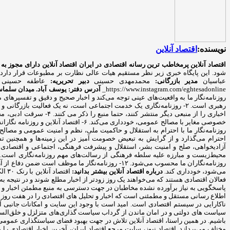
نویسنده:
اقتصاد آنلاین
اقتصاد آنلاین پرمخاطب ترین رسانه اقتصادی در ایران
اقتصاد آنلاین دارای مجوز به شماره ۷۴۳۳۴ از وزارت فرهنگ و ار
شود. این پایگاه خبری زیر نظر مستقیم هیات عالی نظارت بر مطبوعات قرار دارد
عباسیان
مدیر بازرگانی:
محمدمهدی حسینی
دبیر تحریریه:
عاطفه حسینی
https://www.instagram.com/eghtesadonline_
آدرس دفتر: یوسف آباد. میدان سلماس. خیا
روزنامه‌نگار ما به واقعیت‌های عینی توجه می‌کند و اخبار صحیح و دقیق و تفسیره
روزنامه‌نگاران ما محسوب می‌شود. ۱۲- روزنامه‌نگار
می‌شود، خودداری کند.
درباره اقتصاد آنلاین بیشتر بدانید:
اقت
فعالان اقتصادی هستند که می‌خواهند یک روز زودتر از اخبار مطلع شوند و در نتیجه به روزنامه‌ها اکتفا نمی‌کن
پاسخگویی به نیاز برآورده نشده مخاطبان در جهت دسترسی به منبع مطمئن اخبار و ت
اطلاع رسانی مستقل و مطمئنی است که اخبار و تحلیل های اقتصادی را در هفت روز هفت
ناکارایی در سیستم اقتصادی است. امید است با وجود این سایت و امکانات جانبی آ
سیاست های دولتی و در امان ماندن از گرداب سیاست گذاری‌های متزلزل و خلق‌السا
باشیم. در همین راستا، اقتصاد آنلاین تلاش در جهت بهبود فضای سیاستگذاری عمومی و
مختلف می‌پردازد. اقتصاد نیوز، سایت مرجع اقتصاد ایران، آخرین اخبار اقتصادی را